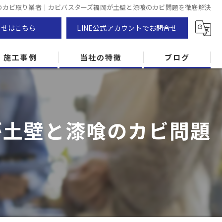
のカビ取り業者｜カビバスターズ福岡が土壁と漆喰のカビ問題を徹底解決
わせはこちら
LINE公式アカウントでお問合せ
施工事例
当社の特徴
ブログ
カビ除去
防カビ
が土壁と漆喰のカビ問題
カビ専門
ZEH住宅
カビ検査