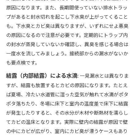
原因になります。また、長期間使っていない排水トラッ
プがあると封水切れを起こし下水臭が上がってくること
も。下水臭とカビ臭は異なりますが、いずれにせよ悪臭
の原因になるので注意が必要です。定期的にトラップ内
の封水が蒸発していないか確認し、異臭を感じる場合は
一度水を流してみましょう。接続部からの漏水がないか
も要点検です。
結露（内部結露）による水滴
: 一見漏水とは異なりま
すが、結露も放置するとカビの原因になります。たとえ
ば夏場、冷たい水道管に湿った空気が触れて水滴がポタ
ポタ落ちたり、冬場に床下と室内の温度差で床下に結露
が発生したりすると、その水分が木材や断熱材を濡らし
てカビの温床となります。実際に壁内の結露が原因で壁
の中にカビが広がり、室内にカビ臭が漂うケースもあり