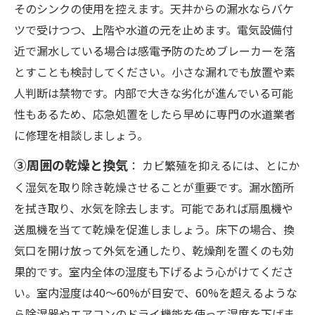
そのシンクの使用を控えます。天井からの漏水ならバケ
ツで受けつつ、上階や水道の元を止めます。電気設備付
近で漏水している場合は感電予防のためブレーカーを落
とすことも検討してください。小さな漏れでも放置や素
人判断は禁物です。内部で大きな劣化が進んでいる可能
性もあるため、応急処置をしたら早めに専門の水道業者
に修理を相談しましょう。
③周囲の乾燥と換気
： カビ繁殖を抑えるには、とにか
く湿気を取り除き乾燥させることが重要です。漏水箇所
を拭き取り、水気を除去します。可能であれば扇風機や
送風機を当てて乾燥を促進しましょう。床下の場合、換
気口を開け放って外気を通したり、乾燥剤を置くのも効
果的です。室内全体の湿度も下げるよう心がけてくださ
い。室内湿度は40〜60%が目安で、60%を超えるような
ら除湿器やエアコンのドライ機能を使って湿度を下げま