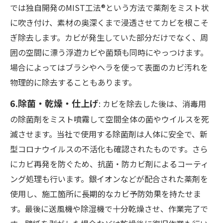
では独自開発のMIST工法®という方法で薬剤をミスト状
に吹き付け、素材の奥深くまで浸透させてカビを根こそ
ぎ除去します。カビが発生していた部分だけでなく、周
囲の空間に漂う浮遊カビや菌類も同時にやっつけます。
場合によってはブラシやヘラを使って表面のカビ汚れを
物理的に除去することもあります。
6.除菌・乾燥・仕上げ
: カビを除去した後は、消毒用
の除菌剤をミスト噴霧して空間全体の菌やウイルスを死
滅させます。当社で使用する除菌剤は人体に安全で、新
型コロナウイルスの不活化も確認されたものです。さら
にカビ再発を防ぐため、抗菌・防カビ剤によるコーティ
ング処理も行います。銀イオンなどが配合された薬剤を
使用し、施工箇所に長期的なカビ予防効果を持たせま
す。最後に送風機や除湿機で十分乾燥させ、作業完了で