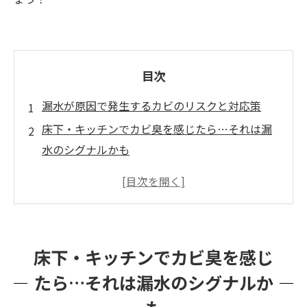
目次
漏水が原因で発生するカビのリスクと対応策
床下・キッチンでカビ臭を感じたら…それは漏
水のシグナルかも
キッチンや床下に潜む水漏れ箇所と原因（配
管・排水トラップ・結露など）
カビが繁殖する条件と健康・建物へのリスク
カビ臭を感じたときの応急チェックと対処方法
床下・キッチンでカビ臭を感じ
専門業者によるカビ調査・除去作業の流れと依
たら…それは漏水のシグナルか
頼のタイミング