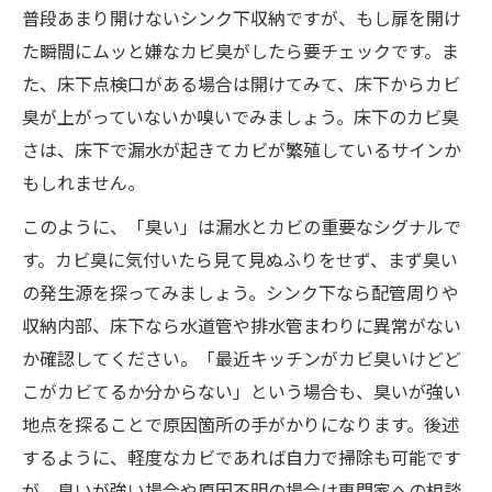
普段あまり開けないシンク下収納ですが、もし扉を開け
た瞬間にムッと嫌なカビ臭がしたら要チェックです。ま
た、床下点検口がある場合は開けてみて、床下からカビ
臭が上がっていないか嗅いでみましょう。床下のカビ臭
さは、床下で漏水が起きてカビが繁殖しているサインか
もしれません。
このように、「臭い」は漏水とカビの重要なシグナルで
す。カビ臭に気付いたら見て見ぬふりをせず、まず臭い
の発生源を探ってみましょう。シンク下なら配管周りや
収納内部、床下なら水道管や排水管まわりに異常がない
か確認してください。「最近キッチンがカビ臭いけどど
こがカビてるか分からない」という場合も、臭いが強い
地点を探ることで原因箇所の手がかりになります。後述
するように、軽度なカビであれば自力で掃除も可能です
が、臭いが強い場合や原因不明の場合は専門家への相談