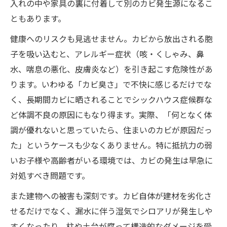
入れの中や家具の裏に付着して別のカビ発生源になるこ
ともあります。
健康へのリスクも見逃せません。カビから放出される胞
子を吸い込むと、アレルギー症状（咳・くしゃみ、鼻
水、喘息の悪化、皮膚炎など）を引き起こす危険性があ
ります。いわゆる「カビ臭さ」で不快に感じるだけでな
く、長期間カビに晒されることでシックハウス症候群な
ど体調不良の原因にもなり得ます。実際、「何となく体
調が優れないと思っていたら、住まいのカビが原因だっ
た」というケースも少なくありません。特に抵抗力の弱
いお子様や高齢者がいる環境では、カビの発生は早急に
対処すべき問題です。
また建物への被害も深刻です。カビ自体が建材を劣化さ
せるだけでなく、漏水に伴う湿気でシロアリが発生しや
すくなったり、柱や土台が腐って構造的なダメージを受