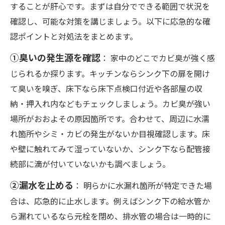
することが肝心です。まずは自分でできる範囲で状況を
確認し、可能な対策を講じましょう。以下に応急的な確
認ポイントと対処法をまとめます。
①臭いの発生源を確認
： 家中のどこでカビ臭が強く感
じられるか探ります。キッチンならシンク下の扉を開け
て臭いを嗅ぎ、床下なら床下点検口付近や各部屋の収
納・押入れ内などもチェックしましょう。カビ臭が強い
場所がおおよその原因箇所です。合わせて、周辺に水濡
れ箇所やシミ・カビの発生がないか目視確認します。床
や壁に触れてみて湿っていないか、シンク下なら配管接
続部に滴が付いていないかも調べましょう。
②漏水を止める
： 明らかに水漏れ箇所が特定できた場
合は、応急的に止水します。例えばシンク下の給水管か
ら漏れているなら元栓を閉め、排水管の場合は一時的に