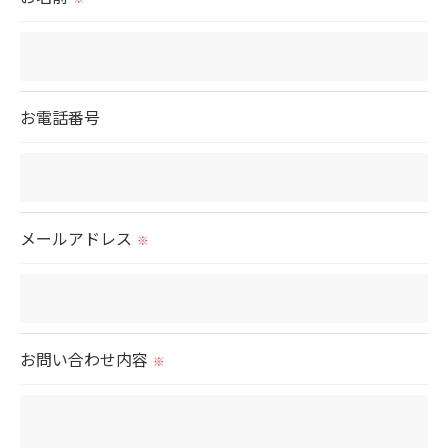
取得した個人情報を第三者に提供することはいたし
ません。
＜個人情報の委託について＞
お電話番号
当社では、利用目的の達成に必要な範囲において、
個人情報を外部に委託する場合があります。
これらの委託先に対しては個人情報保護契約等の措
置をとり、適切な監督を行います。
メールアドレス
※
＜個人情報の安全管理＞
当社では、個人情報の漏洩等がなされないよう、適
切に安全管理対策を実施します。
お問い合わせ内容
※
＜個人情報を与えなかった場合に生じる結果＞
必要な情報を頂けない場合は、それに対応した当社