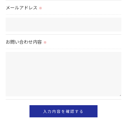
置をとり、適切な監督を行います。
メールアドレス
※
＜個人情報の安全管理＞
当社では、個人情報の漏洩等がなされないよう、適
切に安全管理対策を実施します。
お問い合わせ内容
※
＜個人情報を与えなかった場合に生じる結果＞
必要な情報を頂けない場合は、それに対応した当社
のサービスをご提供できない場合がございますので
予めご了承ください。
＜個人情報の開示･訂正・削除･利用停止の手続につ
いて＞
当社では、お客様の個人情報の開示･訂正･削除・利
用停止の手続を定めさせて頂いております。