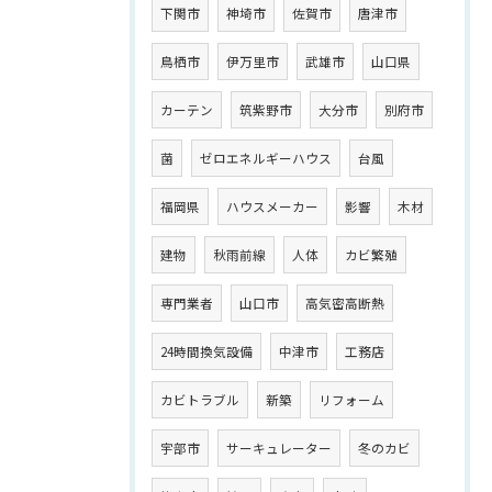
下関市
神埼市
佐賀市
唐津市
鳥栖市
伊万里市
武雄市
山口県
カーテン
筑紫野市
大分市
別府市
菌
ゼロエネルギーハウス
台風
福岡県
ハウスメーカー
影響
木材
建物
秋雨前線
人体
カビ繁殖
専門業者
山口市
高気密高断熱
24時間換気設備
中津市
工務店
カビトラブル
新築
リフォーム
宇部市
サーキュレーター
冬のカビ