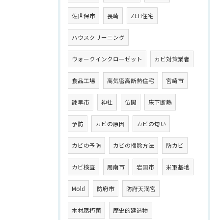
佐世保市
長崎
ZEH住宅
ハウスクリーニング
ウォークインクローゼット
カビ対策業者
食品工場
高気密高断熱住宅
宮崎市
諫早市
神社
仏閣
床下断熱
予防
カビの原因
カビの匂い
カビの予防
カビの掃除方法
防カビ
カビ検査
周南市
岩国市
米軍基地
Mold
防府市
防府天満宮
木材腐朽菌
歴史的建造物