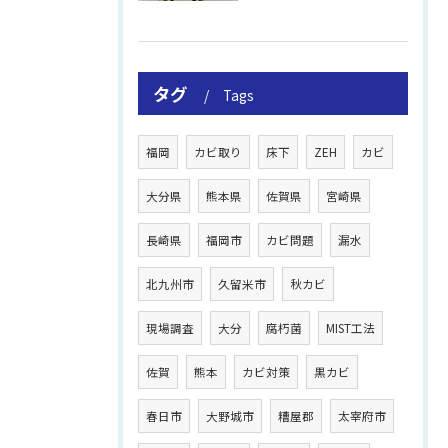
タグ
Tags
福岡
カビ取り
床下
ZEH
カビ
大分県
熊本県
佐賀県
宮崎県
長崎県
福岡市
カビ問題
漏水
北九州市
久留米市
秋カビ
現場調査
大分
腐朽菌
MIST工法
佐賀
熊本
カビ対策
黒カビ
春日市
大野城市
糟屋郡
太宰府市