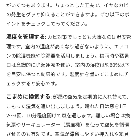
がいくつもあります。ちょっとした工夫で、イヤなカビ
の発生をグッと抑えることができますよ。ぜひ以下のポ
イントをチェックしてみてください。
湿度を管理する
: カビ対策でもっとも大事なのは湿度管
理です。室内の湿度が高くなり過ぎないように、エアコ
ンの除湿機能や除湿器を活用しましょう。梅雨時や猛暑
日は意識的に除湿運転を使い、室内の湿度は約60%以下
を目安に保つと効果的です。湿度計を置いてこまめにチ
ェックすると安心です。
こまめに換気する
: 部屋の空気を定期的に入れ替えて、
こもった湿気を追い出しましょう。晴れた日は窓を1日
2〜3回、10分程度開けて風を通します。難しい場合は換
気扇やサーキュレーター（扇風機）を使って空気を循環
させるのも有効です。空気が滞留しやすい押入れや家具