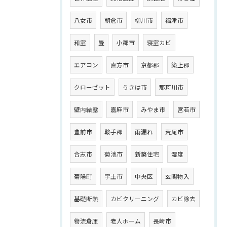
八女市
朝倉市
柳川市
福津市
和室
畳
小郡市
寝室カビ
エアコン
直方市
京都郡
築上郡
クローゼット
うきは市
那珂川市
壁内結露
嘉麻市
みやま市
宮若市
豊前市
鞍手郡
雨漏れ
荒尾市
合志市
菊池市
新築住宅
湿度
菊陽町
宇土市
中央区
玄関物入
基礎断熱
カビクリーニング
カビ除去
物流倉庫
老人ホーム
長崎市