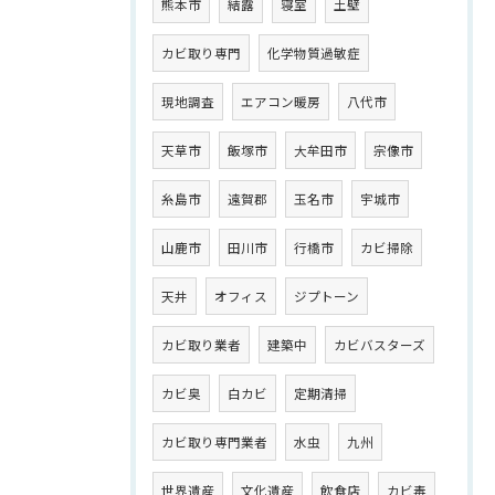
熊本市
結露
寝室
土壁
カビ取り専門
化学物質過敏症
現地調査
エアコン暖房
八代市
天草市
飯塚市
大牟田市
宗像市
糸島市
遠賀郡
玉名市
宇城市
山鹿市
田川市
行橋市
カビ掃除
天井
オフィス
ジプトーン
カビ取り業者
建築中
カビバスターズ
カビ臭
白カビ
定期清掃
カビ取り専門業者
水虫
九州
世界遺産
文化遺産
飲食店
カビ毒