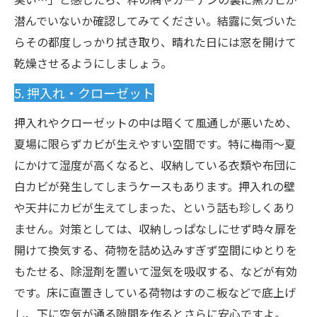
潜んでいないか確認してみてください。結露に気づいた
らその都度しっかり拭き取り、晴れた日には窓を開けて
乾燥させるようにしましょう。
5. 押入れ・クローゼット
押入れやクローゼットの中は暗くて風通しが悪いため、
夏場に限らずカビが生えやすい空間です。特に梅雨〜夏
にかけて湿度が高くなると、収納している衣類や布団に
白カビが発生してしまうケースもあります。押入れの壁
や天井にカビが生えてしまった、という話も珍しくあり
ません。対策としては、収納しっぱなしにせず時々扉を
開けて換気する、荷物を詰め込みすぎず空間にゆとりを
もたせる、除湿剤を置いて湿気を吸収する、などが有効
です。床に直置きしている荷物はすのこ板などで底上げ
し、下に空気が通る隙間を作るとさらに安心ですよ。