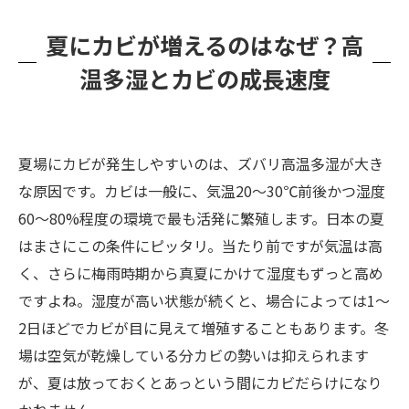
今日からできる！夏の簡単カビ対策
夏にカビが増えるのはなぜ？高
夏にカビが生えやすい場所トップ5
温多湿とカビの成長速度
まとめ
夏場にカビが発生しやすいのは、ズバリ高温多湿が大き
な原因です。カビは一般に、気温20〜30℃前後かつ湿度
60〜80%程度の環境で最も活発に繁殖します。日本の夏
はまさにこの条件にピッタリ。当たり前ですが気温は高
く、さらに梅雨時期から真夏にかけて湿度もずっと高め
ですよね。湿度が高い状態が続くと、場合によっては1〜
2日ほどでカビが目に見えて増殖することもあります。冬
場は空気が乾燥している分カビの勢いは抑えられます
が、夏は放っておくとあっという間にカビだらけになり