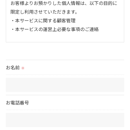
お客様よりお預かりした個人情報は、以下の目的に
限定し利用させていただきます。
・本サービスに関する顧客管理
・本サービスの運営上必要な事項のご連絡
＜個人情報の提供について＞
当社ではお客様の同意を得た場合または法令に定め
られた場合を除き、
お名前
※
取得した個人情報を第三者に提供することはいたし
ません。
＜個人情報の委託について＞
お電話番号
当社では、利用目的の達成に必要な範囲において、
個人情報を外部に委託する場合があります。
これらの委託先に対しては個人情報保護契約等の措