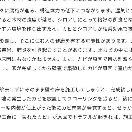
々に腐朽が進み、構造体力の低下につながります。湿気と
すると木材の強度が落ち、シロアリにとって格好の餌食と
すい環境を作り出すため、カビとシロアリが相乗効果で被
影響し、そこに住む人の健康を害する可能性があります。
疾患、肺炎を引き起こすことがあります​。黒カビの中に
の原因にもなりかねません。また、カビが原因で目の刺激
す​。家が完成してから壁裏で繁殖したカビが原因で室内
除去せずにそのまま壁や床を施工してしまうと、完成後し
下地に発生したカビを放置してフローリングを張ると、後
、一度内装が仕上がった後にカビ問題が発覚すると、せっ
施工後に「隠れたカビ」が原因でトラブルが起きれば、施