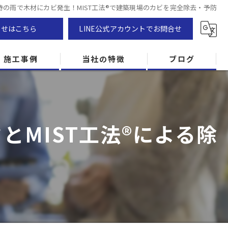
時の雨で木材にカビ発生！MIST工法®で建築現場のカビを完全除去・予防
わせはこちら
LINE公式アカウントでお問合せ
施工事例
当社の特徴
ブログ
カビ除去
防カビ
MIST工法®による除
カビ専門
ZEH住宅
カビ検査