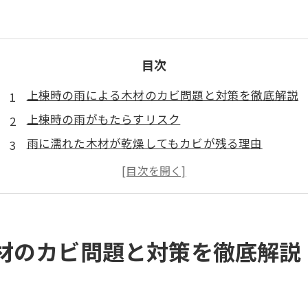
目次
上棟時の雨による木材のカビ問題と対策を徹底解説
上棟時の雨がもたらすリスク
雨に濡れた木材が乾燥してもカビが残る理由
カビを放置するとどうなるのか？
上棟時の雨によるカビを防ぐ方法
MIST工法®による効果的なカビ除去と施工事例
まとめ：上棟時のカビ対策の重要性
材のカビ問題と対策を徹底解説