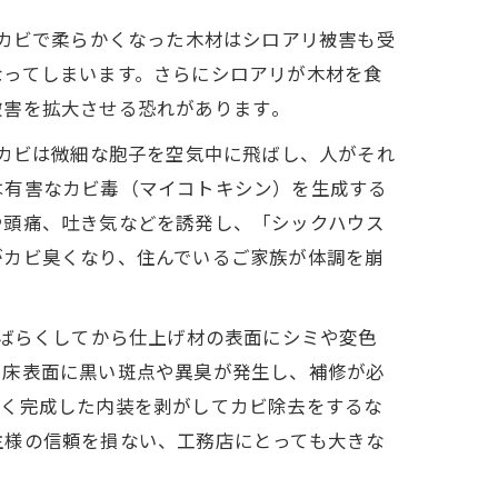
カビで柔らかくなった木材はシロアリ被害も受
なってしまいます。さらにシロアリが木材を食
害を拡大させる恐れがあります​。
カビは微細な胞子を空気中に飛ばし、人がそれ
は有害なカビ毒（マイコトキシン）を生成する
や頭痛、吐き気などを誘発し、「シックハウス
がカビ臭くなり、住んでいるご家族が体調を崩
ばらくしてから仕上げ材の表面にシミや変色
に床表面に黒い斑点や異臭が発生し、補修が必
かく完成した内装を剥がしてカビ除去をするな
主様の信頼を損ない、工務店にとっても大きな