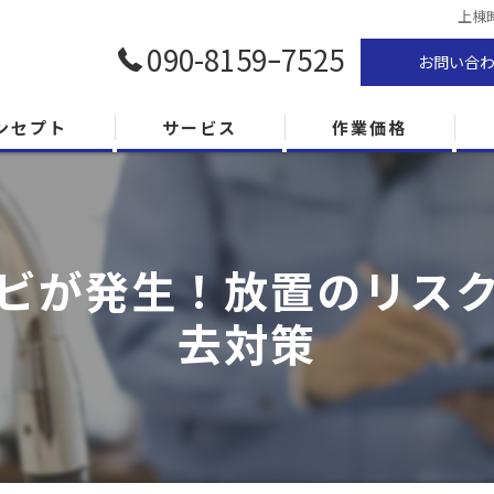
上棟
090-8159ｰ7525
お問い合
ンセプト
サービス
作業価格
ビが発生！放置のリスクと
去対策