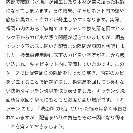
内部で結露（水滴）が発生したり木材が常に湿った状態
になってしまいます​。その結果、キャビネット内の壁や
底板に黒カビ・白カビが発生しやすくなります。実際、
福岡市内のあるご家庭ではキッチンで換気扇を回すとシ
ンク下からカビ臭が漂う問題が起きていましたが、調査
でシンク下の床に開いた配管穴の隙間が原因と判明しま
した​。換気扇使用時に床下のカビ臭い空気がそこから吸
い込まれ、キャビネット内に充満していたのです。この
ケースでは配管周りの隙間をしっかり塞ぎ、内部のカビ
を除去することで問題解決し、換気扇を回しても臭わな
い快適なキッチン環境を取り戻せました​。キッチンや洗
面所は水回りゆえにもともと湿度が高い場所です。「キ
ッチン カビ」「洗面所 カビ」といった悩みは多く報告さ
れていますが、配管まわりの負圧もその一因になり得る
ことを覚えておきましょう。