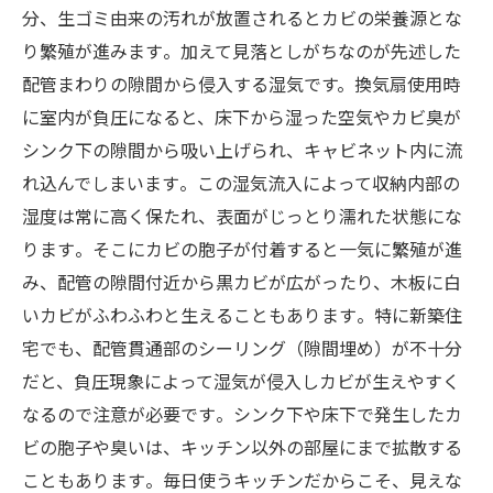
分、生ゴミ由来の汚れが放置されるとカビの栄養源とな
り繁殖が進みます​。加えて見落としがちなのが先述した
配管まわりの隙間から侵入する湿気です。換気扇使用時
に室内が負圧になると、床下から湿った空気やカビ臭が
シンク下の隙間から吸い上げられ、キャビネット内に流
れ込んでしまいます​。この湿気流入によって収納内部の
湿度は常に高く保たれ、表面がじっとり濡れた状態にな
ります​。そこにカビの胞子が付着すると一気に繁殖が進
み、配管の隙間付近から黒カビが広がったり、木板に白
いカビがふわふわと生えることもあります​。特に新築住
宅でも、配管貫通部のシーリング（隙間埋め）が不十分
だと、負圧現象によって湿気が侵入しカビが生えやすく
なるので注意が必要です​。シンク下や床下で発生したカ
ビの胞子や臭いは、キッチン以外の部屋にまで拡散する
こともあります​。毎日使うキッチンだからこそ、見えな