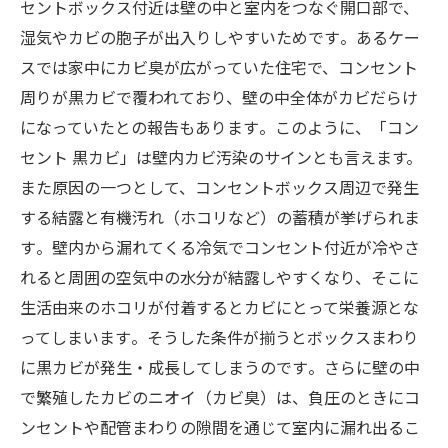
セントボックス付近は壁の中と室内をつなぐ開口部で、
湿気やカビの胞子が出入りしやすいためです​。あるケー
スでは家中にカビ臭が広がっていた住宅で、コンセント
周りが黒カビで覆われており、壁の中全体がカビだらけ
になっていたとの報告もあります​。このように、「コン
セント 黒カビ」は壁内カビ汚染のサインとも言えます。
また原因の一つとして、コンセントボックス周辺で発生
する結露と有機汚れ（ホコリなど）の蓄積が挙げられま
す​。壁内から漏れてくる冷気でコンセント付近が冷やさ
れると周囲の空気中の水分が結露しやすくなり、そこに
生活由来のホコリが付着するとカビにとって栄養源とな
ってしまいます​。そうした条件が揃うとボックスまわり
に黒カビが発生・成長してしまうのです​。さらに壁の中
で繁殖したカビのニオイ（カビ臭）は、負圧のときにコ
ンセントや配管まわりの隙間を通じて室内に漏れ出るこ