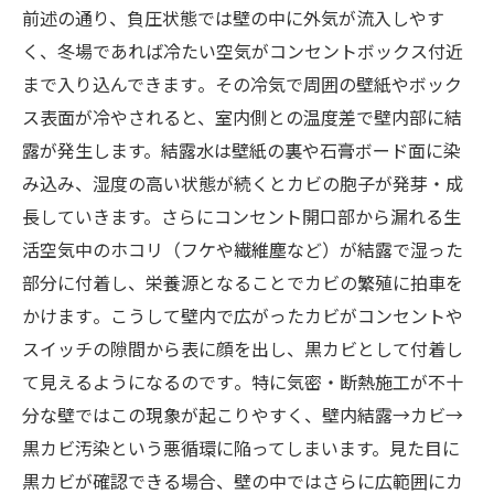
前述の通り、負圧状態では壁の中に外気が流入しやす
く、冬場であれば冷たい空気がコンセントボックス付近
まで入り込んできます​。その冷気で周囲の壁紙やボック
ス表面が冷やされると、室内側との温度差で壁内部に結
露が発生します。結露水は壁紙の裏や石膏ボード面に染
み込み、湿度の高い状態が続くとカビの胞子が発芽・成
長していきます。さらにコンセント開口部から漏れる生
活空気中のホコリ（フケや繊維塵など）が結露で湿った
部分に付着し、栄養源となることでカビの繁殖に拍車を
かけます​。こうして壁内で広がったカビがコンセントや
スイッチの隙間から表に顔を出し、黒カビとして付着し
て見えるようになるのです​。特に気密・断熱施工が不十
分な壁ではこの現象が起こりやすく、壁内結露→カビ→
黒カビ汚染という悪循環に陥ってしまいます。見た目に
黒カビが確認できる場合、壁の中ではさらに広範囲にカ