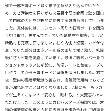
殖で一部石膏ボード深くまで菌糸が入り込んでいたた
め、カビ汚染度を見ながら必要最小限の範囲で壁を開口
して内部のカビを物理的に除去する処置も併せて行いま
した​。具体的には、コンセント周りの石膏ボードを四角
く切り取り、黒ずんでカビていた断熱材を撤去、新しい
断熱材を充填し直しました​。柱や内側の壁面にカビが付
着していた部分はエタノール系の薬剤で拭き取り、乾燥
後に防カビ剤を噴霧しています​。最後に防気カバーをコ
ンセントボックスに新設し、防湿シートと気密テープで
目張りしてから石膏ボードと壁紙を復旧しました​。施工
後、壁内の湿度環境は改善され、換気扇使用時でもカビ
臭が漏れ出すことはなくなりました。A様にも「もうカ
ビが生えてこないので安心して眠れる」と大変喜んでい
ただけました。このようにカビバスターズ福岡では、建
物の構造面の改善とカビ除去技術を組み合わせて問題を