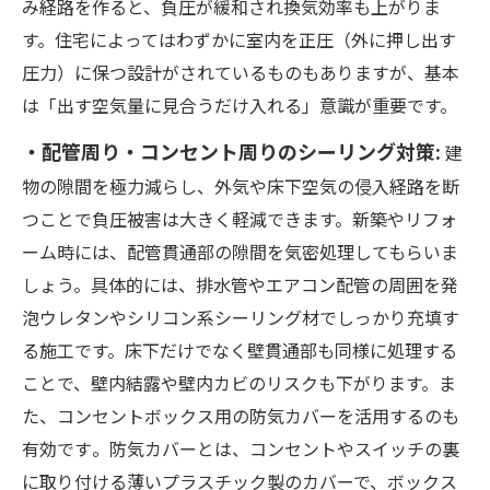
み経路を作ると、負圧が緩和され換気効率も上がりま
す。住宅によってはわずかに室内を正圧（外に押し出す
圧力）に保つ設計がされているものもありますが、基本
は「出す空気量に見合うだけ入れる」意識が重要です。
・配管周り・コンセント周りのシーリング対策:
建
物の隙間を極力減らし、外気や床下空気の侵入経路を断
つことで負圧被害は大きく軽減できます。新築やリフォ
ーム時には、配管貫通部の隙間を気密処理してもらいま
しょう。具体的には、排水管やエアコン配管の周囲を発
泡ウレタンやシリコン系シーリング材でしっかり充填す
る施工です。床下だけでなく壁貫通部も同様に処理する
ことで、壁内結露や壁内カビのリスクも下がります。ま
た、コンセントボックス用の防気カバーを活用するのも
有効です​。防気カバーとは、コンセントやスイッチの裏
に取り付ける薄いプラスチック製のカバーで、ボックス