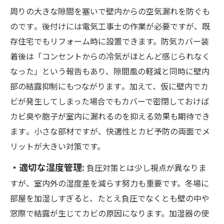
周りの大きな隙間を塞いで壁内からの空気漏れを防ぐも
のです​。後付けには電気工事士の作業が必要ですが、既
存住宅でもリフォーム時に設置できます。防気カバー装
着後は「コンセントからの冷気がほとんど感じられなく
なった」という報告もあり、隙間風の軽減と同時に壁内
部の結露抑制にもつながります​。加えて、仮に壁内でカ
ビが発生してしまった場合でもカバーで密閉しておけば
カビ臭や胞子が室内に漏れるのを抑える効果も期待でき
ます​。小さな部材ですが、快適性とカビ予防の両面でメ
リットが大きい対策です。
・適切な湿度管理:
負圧対策とは少し視点が異なりま
すが、室内外の湿度差を減らす努力も重要です。冬場に
部屋を加湿しすぎると、たとえ負圧でなくとも壁の中や
窓際で結露が生じてカビの原因になります。加湿器の使