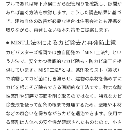
ブルであれば床下点検口から配管周りを確認し、隙間が
あれば塞ぐ方法を検討します。こうした調査結果に基づ
き、建物自体の改善が必要な場合は住宅会社とも連携を
取りながら、再発しない根本対策をご提案します。
● MIST工法®によるカビ除去と再発防止策
カビバスターズ福岡では独自開発の「MIST工法®」とい
う方法で、安全かつ徹底的なカビ除去・防カビ施工を提
供しています​。MIST工法®とは、薬剤をミスト（霧状）
で噴霧してカビ菌に行き渡らせ、建物の素材を傷めずに
カビを根こそぎ除去できる画期的な工法です​。強力な酸
性薬剤や研磨で表面を削り取るのではなく、特殊なカビ
除去液を使って菌糸の根まで処理するため、壁紙や木材
などの風合いを保ちながらカビを退治できます​。使用す
る薬剤は人体への安全性が確認されたものなので、小さ