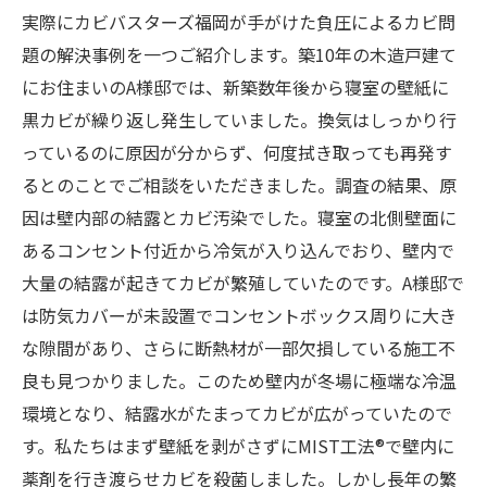
実際にカビバスターズ福岡が手がけた負圧によるカビ問
題の解決事例を一つご紹介します。築10年の木造戸建て
にお住まいのA様邸では、新築数年後から寝室の壁紙に
黒カビが繰り返し発生していました。換気はしっかり行
っているのに原因が分からず、何度拭き取っても再発す
るとのことでご相談をいただきました。調査の結果、原
因は壁内部の結露とカビ汚染でした。寝室の北側壁面に
あるコンセント付近から冷気が入り込んでおり、壁内で
大量の結露が起きてカビが繁殖していたのです。A様邸で
は防気カバーが未設置でコンセントボックス周りに大き
な隙間があり、さらに断熱材が一部欠損している施工不
良も見つかりました。このため壁内が冬場に極端な冷温
環境となり、結露水がたまってカビが広がっていたので
す。私たちはまず壁紙を剥がさずにMIST工法®で壁内に
薬剤を行き渡らせカビを殺菌しました。しかし長年の繁