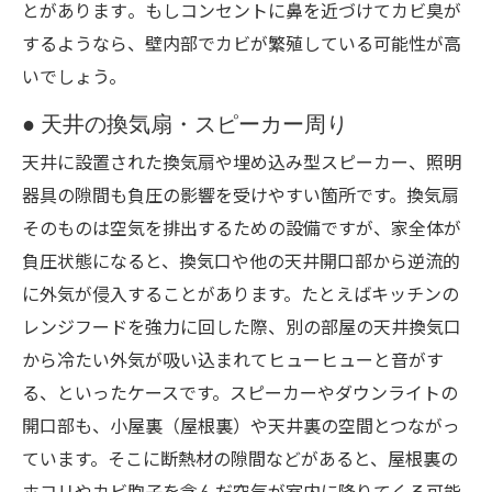
とがあります​。もしコンセントに鼻を近づけてカビ臭が
するようなら、壁内部でカビが繁殖している可能性が高
いでしょう。
● 天井の換気扇・スピーカー周り
天井に設置された換気扇や埋め込み型スピーカー、照明
器具の隙間も負圧の影響を受けやすい箇所です。換気扇
そのものは空気を排出するための設備ですが、家全体が
負圧状態になると、換気口や他の天井開口部から逆流的
に外気が侵入することがあります。たとえばキッチンの
レンジフードを強力に回した際、別の部屋の天井換気口
から冷たい外気が吸い込まれてヒューヒューと音がす
る、といったケースです。スピーカーやダウンライトの
開口部も、小屋裏（屋根裏）や天井裏の空間とつながっ
ています。そこに断熱材の隙間などがあると、屋根裏の
ホコリやカビ胞子を含んだ空気が室内に降りてくる可能