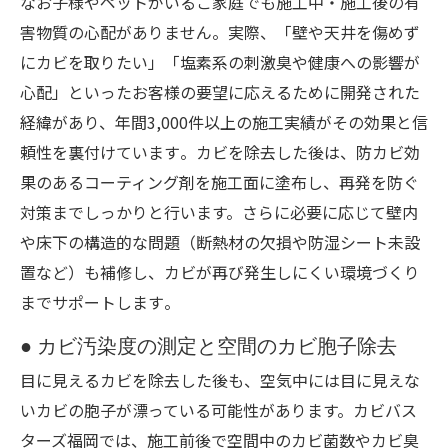
なお子様やペットがいるご家庭でも施工中・施工後の有
害物質の心配がありません​。実際、「壁や天井を傷めず
にカビを取りたい」「塩素系の刺激臭や健康への影響が
心配」といったお客様の要望に応えるために開発された
経緯があり、年間3,000件以上の施工実績がその効果と信
頼性を裏付けています​。カビを除去した後は、防カビ効
果のあるコーティング剤を施工面に塗布し、再発を防ぐ
対策までしっかりと行います。さらに必要に応じて壁内
や床下の構造的な問題（断熱材の欠損や防湿シート未設
置など）も補修し、カビが再び発生しにくい環境づくり
までサポートします​。
● カビ汚染度の測定と空間のカビ胞子除去
目に見えるカビを除去した後も、空気中には目に見えな
いカビの胞子が漂っている可能性があります。カビバス
ターズ福岡では、施工前後で空間中のカビ菌数やカビ臭