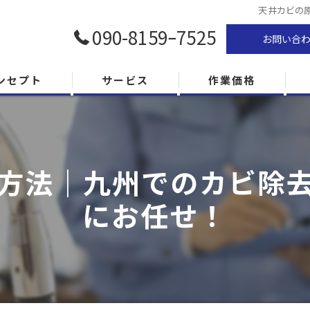
天井カビの
090-8159ｰ7525
お問い合
ンセプト
サービス
作業価格
方法｜九州でのカビ除
にお任せ！