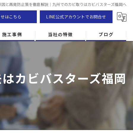
原因と再発防止策を徹底解説｜九州でのカビ取りはカビバスターズ福岡へ
わせはこちら
LINE公式アカウントでお問合せ
施工事例
当社の特徴
ブログ
カビ除去
防カビ
去はカビバスターズ福岡
カビ専門
ZEH住宅
カビ検査