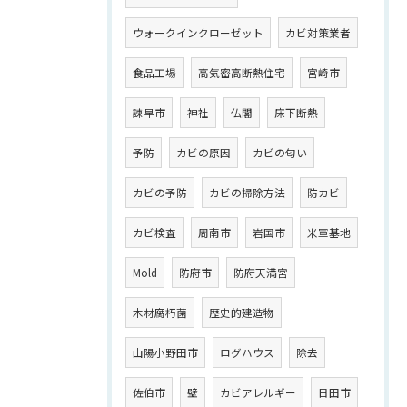
ウォークインクローゼット
カビ対策業者
食品工場
高気密高断熱住宅
宮崎市
諫早市
神社
仏閣
床下断熱
予防
カビの原因
カビの匂い
カビの予防
カビの掃除方法
防カビ
カビ検査
周南市
岩国市
米軍基地
Mold
防府市
防府天満宮
木材腐朽菌
歴史的建造物
山陽小野田市
ログハウス
除去
佐伯市
壁
カビアレルギー
日田市