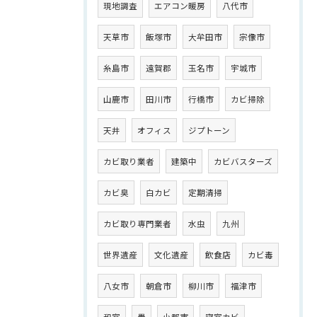
現地調査
エアコン暖房
八代市
天草市
飯塚市
大牟田市
宗像市
糸島市
遠賀郡
玉名市
宇城市
山鹿市
田川市
行橋市
カビ掃除
天井
オフィス
ジプトーン
カビ取り業者
建築中
カビバスターズ
カビ臭
白カビ
定期清掃
カビ取り専門業者
水虫
九州
世界遺産
文化遺産
飲食店
カビ毒
八女市
朝倉市
柳川市
福津市
和室
畳
小郡市
寝室カビ