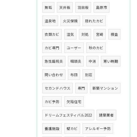
無垢
天井板
羽目板
島原市
温泉地
火災保険
隠れたカビ
衣類カビ
湿気
対処
宮崎
検査
カビ専門
ユーザー
秋のカビ
急性扁桃炎
咽頭炎
中洲
寒い時期
問い合わせ
布団
別荘
セカンドハウス
専門
新築マンション
カビ予防
欠陥住宅
ドリームフェスティバル2022
建築業者
養護施設
壁カビ
アレルギー予防