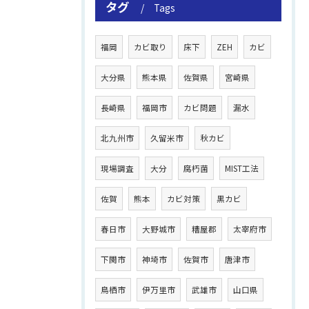
タグ
Tags
福岡
カビ取り
床下
ZEH
カビ
大分県
熊本県
佐賀県
宮崎県
長崎県
福岡市
カビ問題
漏水
北九州市
久留米市
秋カビ
現場調査
大分
腐朽菌
MIST工法
佐賀
熊本
カビ対策
黒カビ
春日市
大野城市
糟屋郡
太宰府市
下関市
神埼市
佐賀市
唐津市
鳥栖市
伊万里市
武雄市
山口県