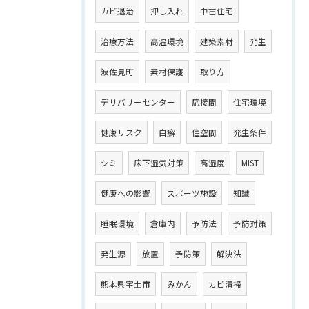
カビ退治
押し入れ
中古住宅
治療方法
高温環境
建築素材
発生
波佐見町
素材保護
取り方
デリバリーセンター
応接間
住宅環境
健康リスク
白癬
住空間
発生条件
シミ
床下湿気対策
高湿度
MIST
健康への影響
スポーツ施設
知識
睡眠環境
倉庫内
予防法
予防対策
発生源
放置
予防策
解決法
熊本県宇土市
みかん
カビ清掃