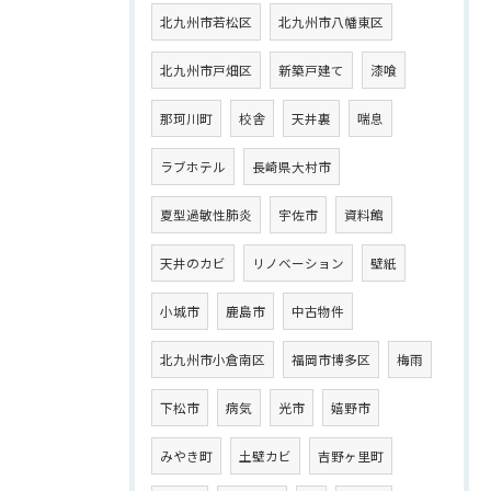
北九州市若松区
北九州市八幡東区
北九州市戸畑区
新築戸建て
漆喰
那珂川町
校舎
天井裏
喘息
ラブホテル
長崎県大村市
夏型過敏性肺炎
宇佐市
資料館
天井のカビ
リノベーション
壁紙
小城市
鹿島市
中古物件
北九州市小倉南区
福岡市博多区
梅雨
下松市
病気
光市
嬉野市
みやき町
土壁カビ
吉野ヶ里町