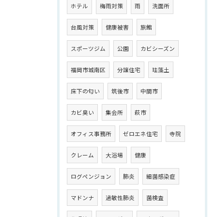
ホテル
梅雨対策
雨
洗面所
台風対策
健康被害
旅館
スポーツジム
公園
カビシーズン
福岡市城南区
分譲住宅
珪藻土
床下の匂い
筑後市
中間市
カビ臭い
集会所
萩市
オフィス事務所
ゼロエネ住宅
寺院
クレーム
大浴場
健康
ログペンジョン
肺炎
細菌感染症
マドンナ
過敏性肺炎
菌検査