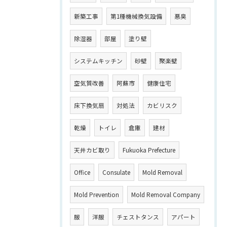
新築工事
第1種機械換気設備
悪臭
除湿器
部屋
塗り壁
システムキッチン
砂壁
聚楽壁
空気質改善
阿蘇市
健康住宅
床下換気扇
対処法
カビリスク
乾燥
トイレ
倉庫
建材
天井カビ取り
Fukuoka Prefecture
Office
Consulate
Mold Removal
Mold Prevention
Mold Removal Company
服
洋服
チェストタンス
アパート