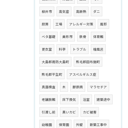
柳井市
高気密
高断熱
ダニ
厨房
工場
アレルギー対策
風邪
ベタ基礎
美祢市
鉄骨
体育館
更衣室
料亭
トラブル
檜風呂
大島郡周防大島町
熊毛郡田布施町
熊毛郡平生町
アスペルギルス症
真菌検査
木
膠原病
マラセチア
老舗旅館
床下換気
浴室
建築途中
引渡し前
黒いカビ
カビ被害
幼稚園
保育園
外壁
新築工事中