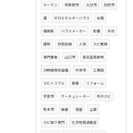
カーテン
筑紫野市
大分市
別府市
菌
ゼロエネルギーハウス
台風
福岡県
ハウスメーカー
影響
木材
建物
秋雨前線
人体
カビ繁殖
専門業者
山口市
高気密高断熱
24時間換気設備
中津市
工務店
カビトラブル
新築
リフォーム
宇部市
サーキュレーター
冬のカビ
熊本市
結露
寝室
土壁
カビ取り専門
化学物質過敏症