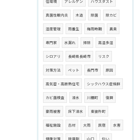
住環境
アレルゲン
ハウスダスト
真菌性眼内炎
木造
除菌
除カビ
湿度管理
雨養生
梅雨時期
異臭
専門家
水漏れ
掃除
高温多湿
シロアリ
長崎県長崎市
リスク
対策方法
ペット
長門市
原因
高気密・高断熱住宅
シックハウス症候群
カビ菌検査
浸水
川棚町
復興
豪雨被害
床下浸水
東彼杵町
福祉施設
古材
大雨
民宿
水害
健康対策
除菌剤
山口
匂い