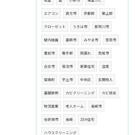
エアコン
直方市
京都郡
築上郡
クローゼット
うきは市
那珂川市
壁内結露
嘉麻市
みやま市
宮若市
豊前市
鞍手郡
雨漏れ
荒尾市
合志市
菊池市
新築住宅
湿度
菊陽町
宇土市
中央区
玄関物入
基礎断熱
カビクリーニング
カビ除去
物流倉庫
老人ホーム
長崎市
佐世保市
長崎
ZEH住宅
ハウスクリーニング