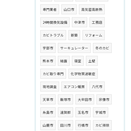
専門業者
山口市
高気密高断熱
24時間換気設備
中津市
工務店
カビトラブル
新築
リフォーム
宇部市
サーキュレーター
冬のカビ
熊本市
結露
寝室
土壁
カビ取り専門
化学物質過敏症
現地調査
エアコン暖房
八代市
天草市
飯塚市
大牟田市
宗像市
糸島市
遠賀郡
玉名市
宇城市
山鹿市
田川市
行橋市
カビ掃除