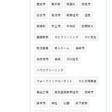
豊前市
鞍手郡
雨漏れ
荒尾市
合志市
菊池市
新築住宅
湿度
菊陽町
宇土市
中央区
玄関物入
基礎断熱
カビクリーニング
カビ除去
物流倉庫
老人ホーム
長崎市
佐世保市
長崎
ZEH住宅
ハウスクリーニング
ウォークインクローゼット
カビ対策業者
食品工場
高気密高断熱住宅
宮崎市
諫早市
神社
仏閣
床下断熱