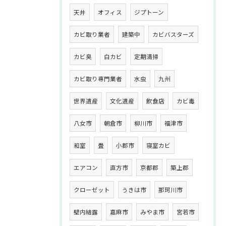
天井
オフィス
ジプトーン
カビ取り業者
建築中
カビバスターズ
カビ臭
白カビ
定期清掃
カビ取り専門業者
水虫
九州
世界遺産
文化遺産
飲食店
カビ毒
八女市
朝倉市
柳川市
福津市
和室
畳
小郡市
寝室カビ
エアコン
直方市
京都郡
築上郡
クローゼット
うきは市
那珂川市
壁内結露
嘉麻市
みやま市
宮若市