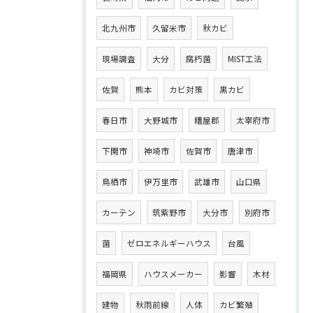
北九州市
久留米市
秋カビ
現場調査
大分
腐朽菌
MIST工法
佐賀
熊本
カビ対策
黒カビ
春日市
大野城市
糟屋郡
太宰府市
下関市
神埼市
佐賀市
唐津市
鳥栖市
伊万里市
武雄市
山口県
カーテン
筑紫野市
大分市
別府市
菌
ゼロエネルギーハウス
台風
福岡県
ハウスメーカー
影響
木材
建物
秋雨前線
人体
カビ繁殖