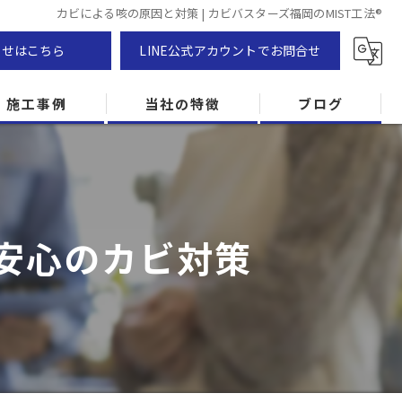
カビによる咳の原因と対策 | カビバスターズ福岡のMIST工法®
わせはこちら
LINE公式アカウントでお問合せ
施工事例
当社の特徴
ブログ
カビ除去
防カビ
で安心のカビ対策
カビ専門
ZEH住宅
カビ検査