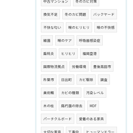
中古マンション
冬のカビ対策
換気不足
冬のカビ問題
バックヤード
不快な匂い
喉のヒリヒリ
喉の不快感
細菌
喉のケア
呼吸器感染症
扁桃炎
ヒリヒリ
福岡空港
国際物流拠点
労働環境
豊後高田市
杵築市
日出町
カビ駆除
調査
美術館
カビの種類
汚染レベル
木の柱
腐朽菌の除去
MDF
パーチクルボード
愛着のある家具
大切な家具
工事中
ヒューマンエラー