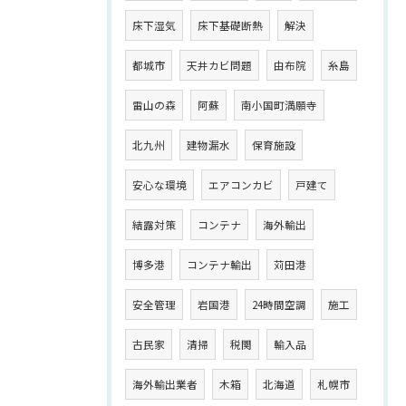
床下湿気
床下基礎断熱
解決
都城市
天井カビ問題
由布院
糸島
雷山の森
阿蘇
南小国町満願寺
北九州
建物漏水
保育施設
安心な環境
エアコンカビ
戸建て
結露対策
コンテナ
海外輸出
博多港
コンテナ輸出
苅田港
安全管理
岩国港
24時間空調
施工
古民家
清掃
税関
輸入品
海外輸出業者
木箱
北海道
札幌市