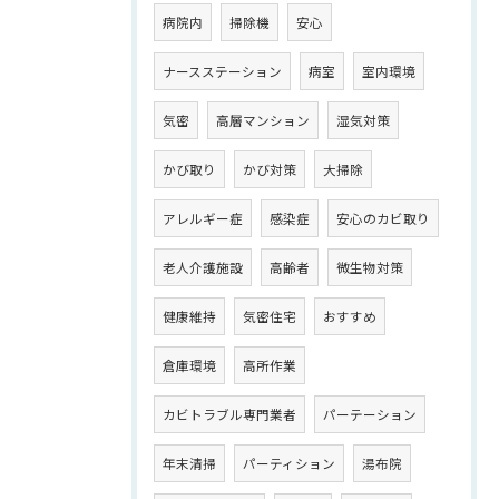
病院内
掃除機
安心
ナースステーション
病室
室内環境
気密
高層マンション
湿気対策
かび取り
かび対策
大掃除
アレルギー症
感染症
安心のカビ取り
老人介護施設
高齢者
微生物対策
健康維持
気密住宅
おすすめ
倉庫環境
高所作業
カビトラブル専門業者
パーテーション
年末清掃
パーティション
湯布院