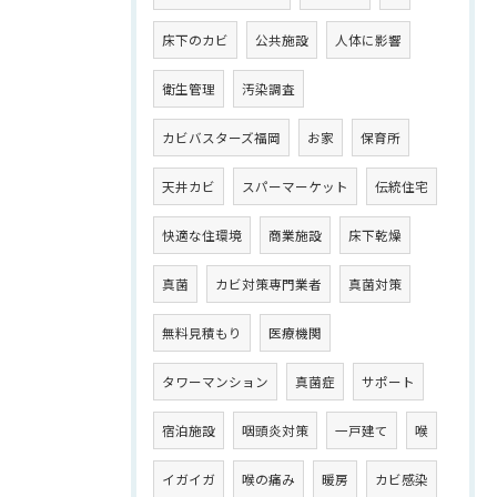
床下のカビ
公共施設
人体に影響
衛生管理
汚染調査
カビバスターズ福岡
お家
保育所
天井カビ
スパーマーケット
伝統住宅
快適な住環境
商業施設
床下乾燥
真菌
カビ対策専門業者
真菌対策
無料見積もり
医療機関
タワーマンション
真菌症
サポート
宿泊施設
咽頭炎対策
一戸建て
喉
イガイガ
喉の痛み
暖房
カビ感染