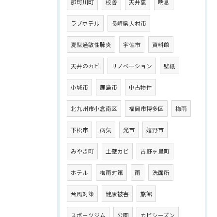
那珂川町
校舎
天井裏
喘息
ラブホテル
長崎県大村市
夏型過敏性肺炎
宇佐市
資料館
天井のカビ
リノベーション
壁紙
小城市
鹿島市
中古物件
北九州市小倉南区
福岡市博多区
梅雨
下松市
病気
光市
嬉野市
みやき町
土壁カビ
吉野ヶ里町
ホテル
梅雨対策
雨
洗面所
台風対策
健康被害
旅館
スポーツジム
公園
カビシーズン