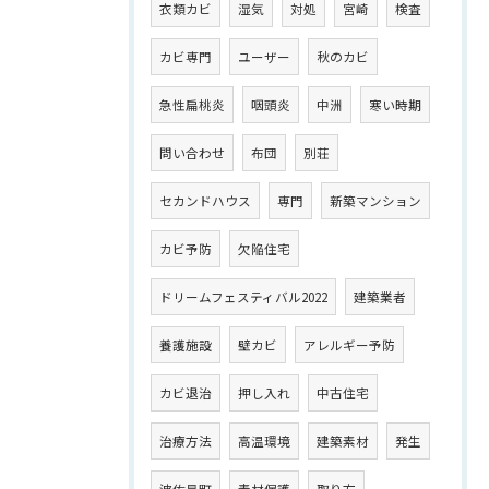
衣類カビ
湿気
対処
宮崎
検査
カビ専門
ユーザー
秋のカビ
急性扁桃炎
咽頭炎
中洲
寒い時期
問い合わせ
布団
別荘
セカンドハウス
専門
新築マンション
カビ予防
欠陥住宅
ドリームフェスティバル2022
建築業者
養護施設
壁カビ
アレルギー予防
カビ退治
押し入れ
中古住宅
治療方法
高温環境
建築素材
発生