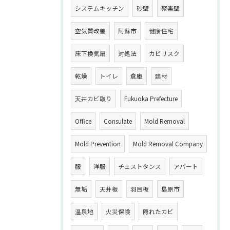
システムキッチン
砂壁
聚楽壁
空気質改善
阿蘇市
健康住宅
床下換気扇
対処法
カビリスク
乾燥
トイレ
倉庫
建材
天井カビ取り
Fukuoka Prefecture
Office
Consulate
Mold Removal
Mold Prevention
Mold Removal Company
服
洋服
チェストタンス
アパート
無垢
天井板
羽目板
島原市
温泉地
火災保険
隠れたカビ