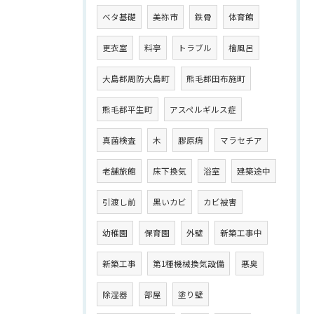
ベタ基礎
美祢市
鉄骨
体育館
更衣室
料亭
トラブル
檜風呂
大島郡周防大島町
熊毛郡田布施町
熊毛郡平生町
アスペルギルス症
真菌検査
木
膠原病
マラセチア
老舗旅館
床下換気
浴室
建築途中
引渡し前
黒いカビ
カビ被害
幼稚園
保育園
外壁
新築工事中
新築工事
第1種機械換気設備
悪臭
除湿器
部屋
塗り壁