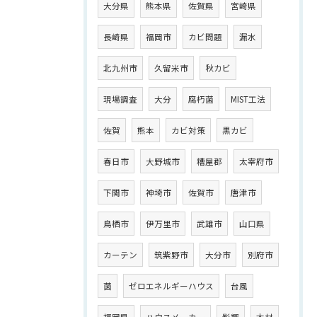
大分県
熊本県
佐賀県
宮崎県
長崎県
福岡市
カビ問題
漏水
北九州市
久留米市
秋カビ
現場調査
大分
腐朽菌
MIST工法
佐賀
熊本
カビ対策
黒カビ
春日市
大野城市
糟屋郡
太宰府市
下関市
神埼市
佐賀市
唐津市
鳥栖市
伊万里市
武雄市
山口県
カーテン
筑紫野市
大分市
別府市
菌
ゼロエネルギーハウス
台風