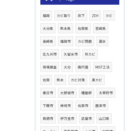
福岡
カビ取り
床下
ZEH
カビ
大分県
熊本県
佐賀県
宮崎県
長崎県
福岡市
カビ問題
漏水
北九州市
久留米市
秋カビ
現場調査
大分
腐朽菌
MIST工法
佐賀
熊本
カビ対策
黒カビ
春日市
大野城市
糟屋郡
太宰府市
下関市
神埼市
佐賀市
唐津市
鳥栖市
伊万里市
武雄市
山口県