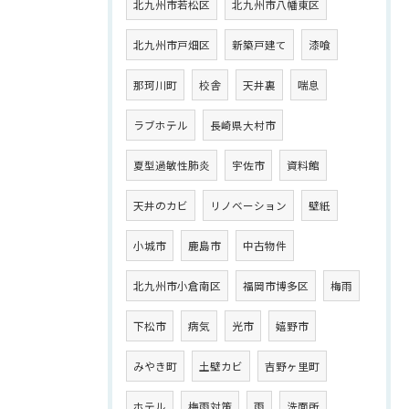
北九州市若松区
北九州市八幡東区
北九州市戸畑区
新築戸建て
漆喰
那珂川町
校舎
天井裏
喘息
ラブホテル
長崎県大村市
夏型過敏性肺炎
宇佐市
資料館
天井のカビ
リノベーション
壁紙
小城市
鹿島市
中古物件
北九州市小倉南区
福岡市博多区
梅雨
下松市
病気
光市
嬉野市
みやき町
土壁カビ
吉野ヶ里町
ホテル
梅雨対策
雨
洗面所