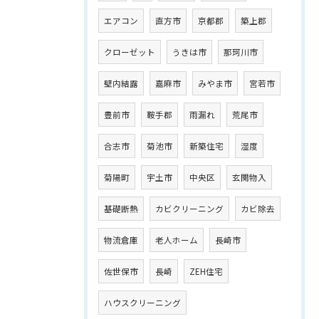
エアコン
直方市
京都郡
築上郡
クローゼット
うきは市
那珂川市
壁内結露
嘉麻市
みやま市
宮若市
豊前市
鞍手郡
雨漏れ
荒尾市
合志市
菊池市
新築住宅
湿度
菊陽町
宇土市
中央区
玄関物入
基礎断熱
カビクリーニング
カビ除去
物流倉庫
老人ホーム
長崎市
佐世保市
長崎
ZEH住宅
ハウスクリーニング