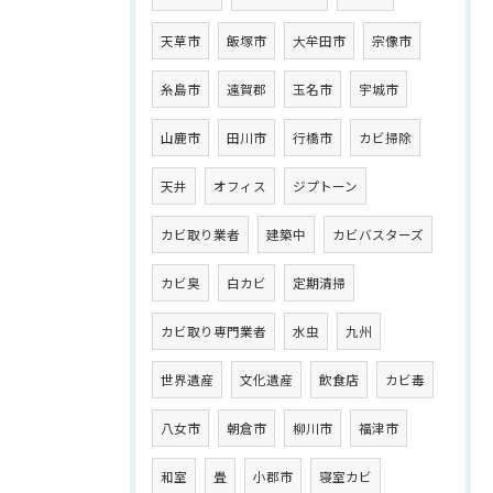
天草市
飯塚市
大牟田市
宗像市
糸島市
遠賀郡
玉名市
宇城市
山鹿市
田川市
行橋市
カビ掃除
天井
オフィス
ジプトーン
カビ取り業者
建築中
カビバスターズ
カビ臭
白カビ
定期清掃
カビ取り専門業者
水虫
九州
世界遺産
文化遺産
飲食店
カビ毒
八女市
朝倉市
柳川市
福津市
和室
畳
小郡市
寝室カビ