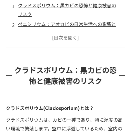
クラドスポリウム：黒カビの恐怖と健康被害の
リスク
ペニシリウム：アオカビの日常生活への影響と
毒性の危険性
アスペルギルス：免疫力低下と肺感染症の深刻
なリスク
アルテルナリア：水回りの黒色真菌とアレルギ
クラドスポリウム：黒カビの恐
ー症状の関連性
怖と健康被害のリスク
トリコスポロン：湿気と夏季病の恐怖、白カビ
の健康への脅威
カビバスターズ福岡：健康住宅への道、真菌検
査と対策の重要性
クラドスポリウム(Cladosporium)​とは？
クラドスポリウムは、カビの一種であり、特に湿度の高
い環境で繁殖します。空中に浮遊しているため、室内の