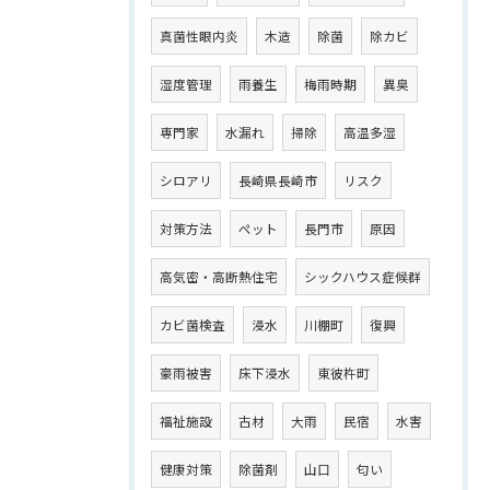
真菌性眼内炎
木造
除菌
除カビ
湿度管理
雨養生
梅雨時期
異臭
専門家
水漏れ
掃除
高温多湿
シロアリ
長崎県長崎市
リスク
対策方法
ペット
長門市
原因
高気密・高断熱住宅
シックハウス症候群
カビ菌検査
浸水
川棚町
復興
豪雨被害
床下浸水
東彼杵町
福祉施設
古材
大雨
民宿
水害
健康対策
除菌剤
山口
匂い