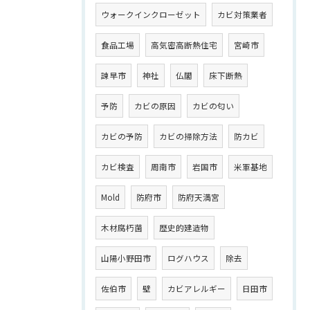
ウォークインクローゼット
カビ対策業者
食品工場
高気密高断熱住宅
宮崎市
諫早市
神社
仏閣
床下断熱
予防
カビの原因
カビの匂い
カビの予防
カビの掃除方法
防カビ
カビ検査
周南市
岩国市
米軍基地
Mold
防府市
防府天満宮
木材腐朽菌
歴史的建造物
山陽小野田市
ログハウス
除去
佐伯市
壁
カビアレルギー
日田市