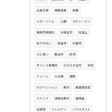
台風対策
健康被害
旅館
スポーツジム
公園
カビシーズン
福岡市城南区
分譲住宅
珪藻土
床下の匂い
筑後市
中間市
カビ臭い
集会所
萩市
オフィス事務所
ゼロエネ住宅
寺院
クレーム
大浴場
健康
ログペンジョン
肺炎
細菌感染症
マドンナ
過敏性肺炎
菌検査
住環境
アレルゲン
ハウスダスト