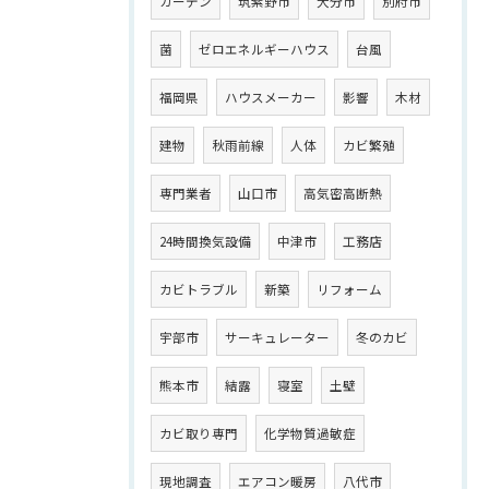
カーテン
筑紫野市
大分市
別府市
菌
ゼロエネルギーハウス
台風
福岡県
ハウスメーカー
影響
木材
建物
秋雨前線
人体
カビ繁殖
専門業者
山口市
高気密高断熱
24時間換気設備
中津市
工務店
カビトラブル
新築
リフォーム
宇部市
サーキュレーター
冬のカビ
熊本市
結露
寝室
土壁
カビ取り専門
化学物質過敏症
現地調査
エアコン暖房
八代市