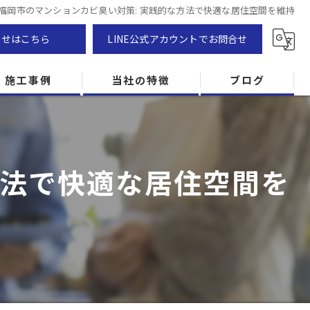
福岡市のマンションカビ臭い対策: 実践的な方法で快適な居住空間を維持
わせはこちら
LINE公式アカウントでお問合せ
施工事例
当社の特徴
ブログ
カビ除去
防カビ
方法で快適な居住空間を
カビ専門
ZEH住宅
カビ検査