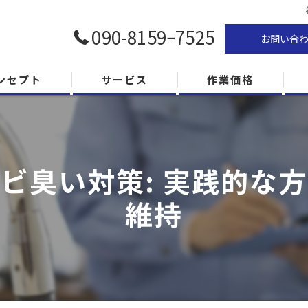
090-8159ｰ7525
お問い合
ンセプト
サービス
作業価格
ビ臭い対策: 実践的な
維持