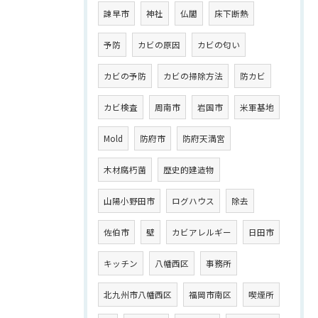
諫早市
神社
仏閣
床下断熱
予防
カビの原因
カビの匂い
カビの予防
カビの掃除方法
防カビ
カビ検査
周南市
岩国市
米軍基地
Mold
防府市
防府天満宮
木材腐朽菌
歴史的建造物
山陽小野田市
ログハウス
除去
佐伯市
壁
カビアレルギー
日田市
キッチン
八幡西区
事務所
北九州市八幡西区
福岡市南区
喫煙所