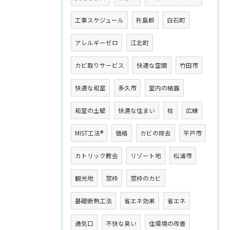
工事スケジュール
杵島郡
白石町
アレルギーゼロ
江北町
カビ取りサービス
快適な空間
竹田市
快適な和室
多久市
室内の結露
和室の土壁
快適な住まい
柱
広縁
MIST工法®
価格
カビの除去
平戸市
カトリック教会
リゾート地
松浦市
観光地
窓枠
窓枠のカビ
基礎断熱工法
省エネ効果
省エネ
通気口
不快な臭い
住環境の改善