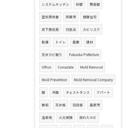
システムキッチン
砂壁
聚楽壁
空気質改善
阿蘇市
健康住宅
床下換気扇
対処法
カビリスク
乾燥
トイレ
倉庫
建材
天井カビ取り
Fukuoka Prefecture
Office
Consulate
Mold Removal
Mold Prevention
Mold Removal Company
服
洋服
チェストタンス
アパート
無垢
天井板
羽目板
島原市
温泉地
火災保険
隠れたカビ