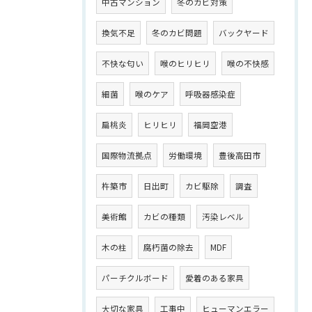
中古マンション
冬のカビ対策
換気不足
冬のカビ問題
バックヤード
不快な匂い
喉のヒリヒリ
喉の不快感
細菌
喉のケア
呼吸器感染症
扁桃炎
ヒリヒリ
福岡空港
国際物流拠点
労働環境
豊後高田市
杵築市
日出町
カビ駆除
調査
美術館
カビの種類
汚染レベル
木の柱
腐朽菌の除去
MDF
パーチクルボード
愛着のある家具
大切な家具
工事中
ヒューマンエラー