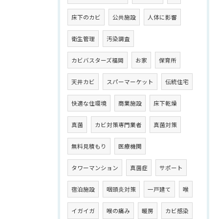
床下のカビ
公共施設
人体に影響
衛生管理
汚染調査
カビバスターズ福岡
お家
保育所
天井カビ
スパーマーケット
伝統住宅
快適な住環境
商業施設
床下乾燥
真菌
カビ対策専門業者
真菌対策
無料見積もり
医療機関
タワーマンション
真菌症
サポート
宿泊施設
咽頭炎対策
一戸建て
喉
イガイガ
喉の痛み
暖房
カビ感染