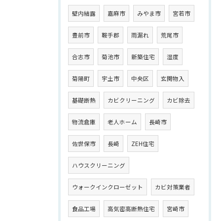
壁内結露
嘉麻市
みやま市
宮若市
豊前市
鞍手郡
雨漏れ
荒尾市
合志市
菊池市
新築住宅
湿度
菊陽町
宇土市
中央区
玄関物入
基礎断熱
カビクリーニング
カビ除去
物流倉庫
老人ホーム
長崎市
佐世保市
長崎
ZEH住宅
ハウスクリーニング
ウォークインクローゼット
カビ対策業者
食品工場
高気密高断熱住宅
宮崎市