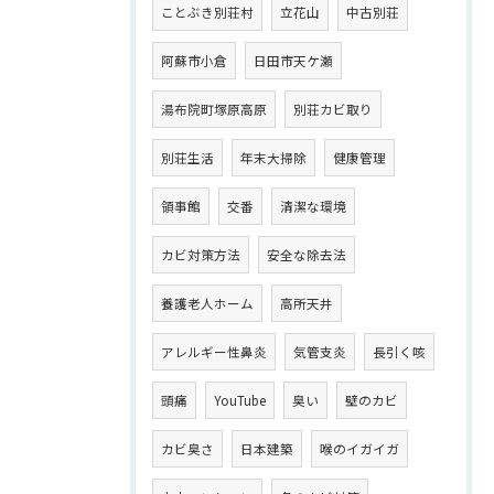
ことぶき別荘村
立花山
中古別荘
阿蘇市小倉
日田市天ケ瀬
湯布院町塚原高原
別荘カビ取り
別荘生活
年末大掃除
健康管理
領事館
交番
清潔な環境
カビ対策方法
安全な除去法
養護老人ホーム
高所天井
アレルギー性鼻炎
気管支炎
長引く咳
頭痛
YouTube
臭い
壁のカビ
カビ臭さ
日本建築
喉のイガイガ