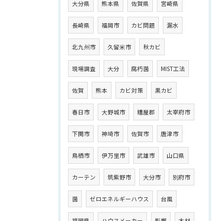
大分県
熊本県
佐賀県
宮崎県
長崎県
福岡市
カビ問題
漏水
北九州市
久留米市
秋カビ
現場調査
大分
腐朽菌
MIST工法
佐賀
熊本
カビ対策
黒カビ
春日市
大野城市
糟屋郡
太宰府市
下関市
神埼市
佐賀市
唐津市
鳥栖市
伊万里市
武雄市
山口県
カーテン
筑紫野市
大分市
別府市
菌
ゼロエネルギーハウス
台風
福岡県
ハウスメーカー
影響
木材