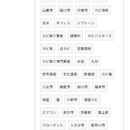
山鹿市
田川市
行橋市
カビ掃除
天井
オフィス
ジプトーン
カビ取り業者
建築中
カビバスターズ
カビ臭
白カビ
定期清掃
カビ取り専門業者
水虫
九州
世界遺産
文化遺産
飲食店
カビ毒
八女市
朝倉市
柳川市
福津市
和室
畳
小郡市
寝室カビ
エアコン
直方市
京都郡
築上郡
クローゼット
うきは市
那珂川市