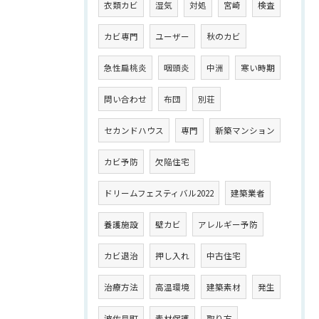
衣類カビ
湿気
対処
宮崎
検査
カビ専門
ユーザー
秋のカビ
急性扁桃炎
咽頭炎
中洲
寒い時期
問い合わせ
布団
別荘
セカンドハウス
専門
新築マンション
カビ予防
欠陥住宅
ドリームフェスティバル2022
建築業者
養護施設
壁カビ
アレルギー予防
カビ退治
押し入れ
中古住宅
治療方法
高温環境
建築素材
発生
波佐見町
素材保護
取り方