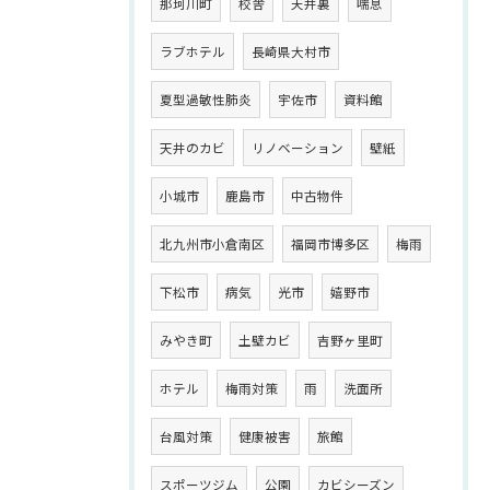
那珂川町
校舎
天井裏
喘息
ラブホテル
長崎県大村市
夏型過敏性肺炎
宇佐市
資料館
天井のカビ
リノベーション
壁紙
小城市
鹿島市
中古物件
北九州市小倉南区
福岡市博多区
梅雨
下松市
病気
光市
嬉野市
みやき町
土壁カビ
吉野ヶ里町
ホテル
梅雨対策
雨
洗面所
台風対策
健康被害
旅館
スポーツジム
公園
カビシーズン