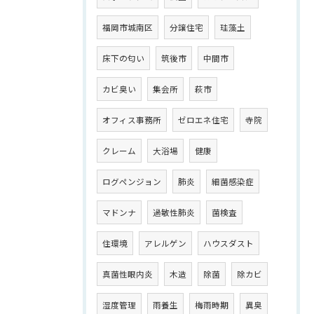
福岡市城南区
分譲住宅
珪藻土
床下の匂い
筑後市
中間市
カビ臭い
集会所
萩市
オフィス事務所
ゼロエネ住宅
寺院
クレーム
大浴場
健康
ログペンジョン
肺炎
細菌感染症
マドンナ
過敏性肺炎
菌検査
住環境
アレルゲン
ハウスダスト
真菌性眼内炎
木造
除菌
除カビ
湿度管理
雨養生
梅雨時期
異臭