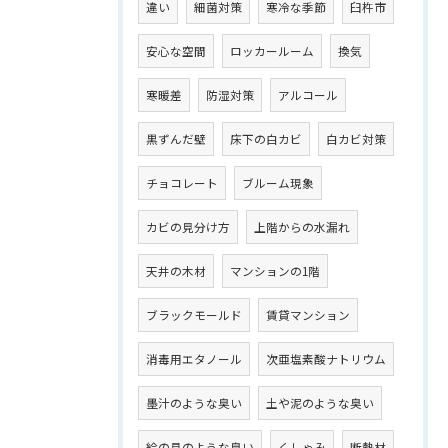
違い
細菌対策
寒冷な季節
臼杵市
安心な空間
ロッカールーム
換気
寒暖差
防湿対策
アルコール
黒ずんだ壁
床下の白カビ
白カビ対策
チョコレート
ブルーム現象
カビの見分け方
上階からの水漏れ
天井の木材
マンションの1階
ブラックモールド
賃貸マンション
消毒用エタノール
次亜塩素酸ナトリウム
墨汁のような臭い
土や泥のような臭い
絵の具のような臭い
くしゃみ
断熱材