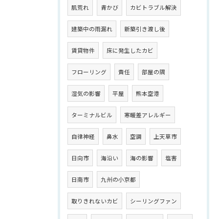
肌荒れ
青かび
カビトラブル解決
建築中の雨漏れ
新築引き渡し後
賃貸物件
床に発生したカビ
フローリング
責任
部屋の隅
湿気の影響
平屋
熊本空港
ターミナルビル
寒暖差アレルギー
自律神経
鼻水
空調
上天草市
日向市
海沿い
海の影響
塩害
日南市
九州の小京都
取りきれないカビ
シーリングファン