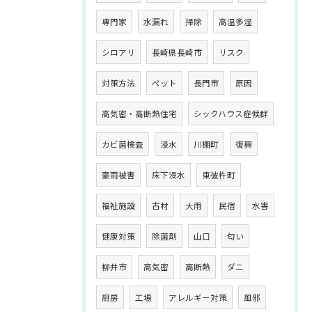
専門家
水漏れ
掃除
高温多湿
シロアリ
長崎県長崎市
リスク
対策方法
ペット
長門市
原因
高気密・高断熱住宅
シックハウス症候群
カビ菌検査
浸水
川棚町
復興
豪雨被害
床下浸水
東彼杵町
福祉施設
古材
大雨
民宿
水害
健康対策
除菌剤
山口
匂い
柳井市
高気密
高断熱
ダニ
厨房
工場
アレルギー対策
風邪