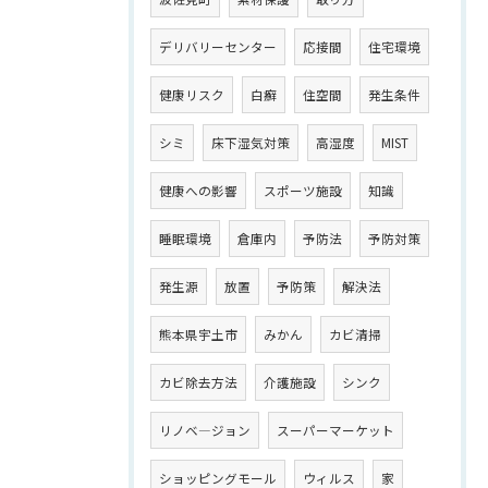
デリバリーセンター
応接間
住宅環境
健康リスク
白癬
住空間
発生条件
シミ
床下湿気対策
高湿度
MIST
健康への影響
スポーツ施設
知識
睡眠環境
倉庫内
予防法
予防対策
発生源
放置
予防策
解決法
熊本県宇土市
みかん
カビ清掃
カビ除去方法
介護施設
シンク
リノベ―ジョン
スーパーマーケット
ショッピングモール
ウィルス
家