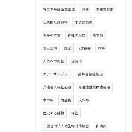
省エネ基礎断熱工法
お寺
重要文化財
伝統的な建造物
木造建築物
お寺の本堂
神社の鳥居
熊本城
復元工事
国宝
2次被害
お餅
人体への影響
延岡市
エアーサンプラー
高齢者福祉施設
介護老人福祉施設
介護療養型医療施設
木の板
商店街
玖珠郡
歴史ある建物
寺社
一般社団法人微生物対策協会
山間部