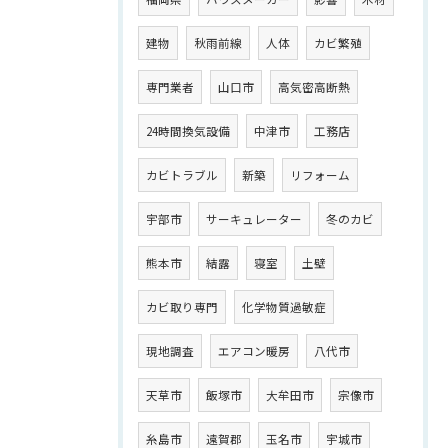
建物
秋雨前線
人体
カビ繁殖
専門業者
山口市
高気密高断熱
24時間換気設備
中津市
工務店
カビトラブル
新築
リフォーム
宇部市
サーキュレーター
冬のカビ
熊本市
結露
寝室
土壁
カビ取り専門
化学物質過敏症
現地調査
エアコン暖房
八代市
天草市
飯塚市
大牟田市
宗像市
糸島市
遠賀郡
玉名市
宇城市