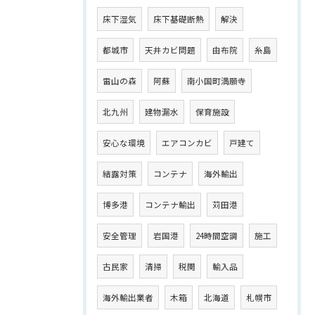
床下湿気
床下基礎断熱
解決
都城市
天井カビ問題
由布院
糸島
雷山の森
阿蘇
南小国町満願寺
北九州
建物漏水
保育施設
安心な環境
エアコンカビ
戸建て
結露対策
コンテナ
海外輸出
博多港
コンテナ輸出
苅田港
安全管理
岩国港
24時間空調
施工
古民家
清掃
税関
輸入品
海外輸出業者
木箱
北海道
札幌市