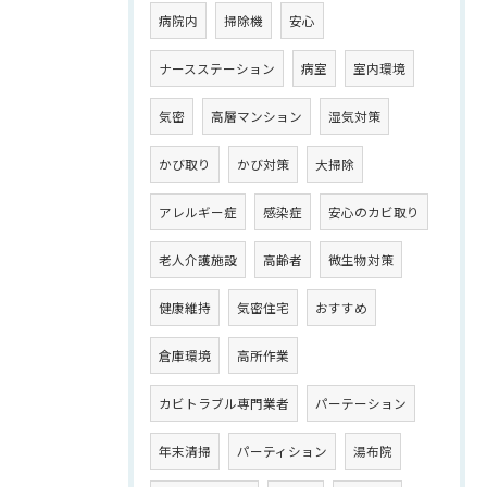
病院内
掃除機
安心
ナースステーション
病室
室内環境
気密
高層マンション
湿気対策
かび取り
かび対策
大掃除
アレルギー症
感染症
安心のカビ取り
老人介護施設
高齢者
微生物対策
健康維持
気密住宅
おすすめ
倉庫環境
高所作業
カビトラブル専門業者
パーテーション
年末清掃
パーティション
湯布院