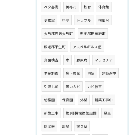
ベタ基礎
美祢市
鉄骨
体育館
更衣室
料亭
トラブル
檜風呂
大島郡周防大島町
熊毛郡田布施町
熊毛郡平生町
アスペルギルス症
真菌検査
木
膠原病
マラセチア
老舗旅館
床下換気
浴室
建築途中
引渡し前
黒いカビ
カビ被害
幼稚園
保育園
外壁
新築工事中
新築工事
第1種機械換気設備
悪臭
除湿器
部屋
塗り壁