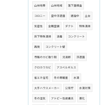
山林地帯
山林地域
落下菌検査
コロニー
空中浮遊菌
建設中
土台
気密性
全館空調
ダクト
特殊清掃
床下特殊清掃
消毒
コンクリート
再発
コンクリート壁
市販のカビ取り剤
児湯郡
浮遊菌
クロカワカビ
アスペルギルス
省エネ住宅
冬の寒暖差
水滴
大手ハウスメーカー
公官庁
水滴対策
冬の湿気
アトピー性皮膚炎
悪化