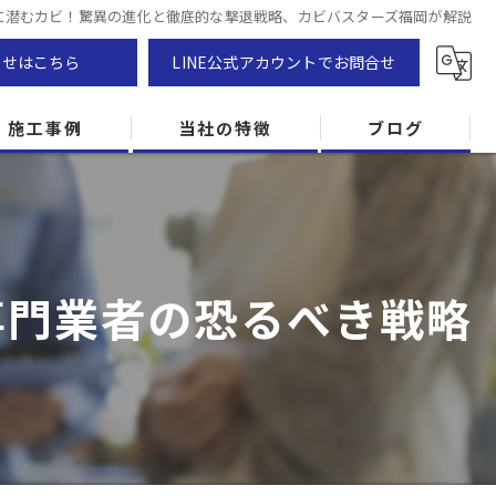
に潜むカビ！驚異の進化と徹底的な撃退戦略、カビバスターズ福岡が解説
わせはこちら
LINE公式アカウントでお問合せ
施工事例
当社の特徴
ブログ
カビ除去
防カビ
専門業者の恐るべき戦略
カビ専門
ZEH住宅
カビ検査