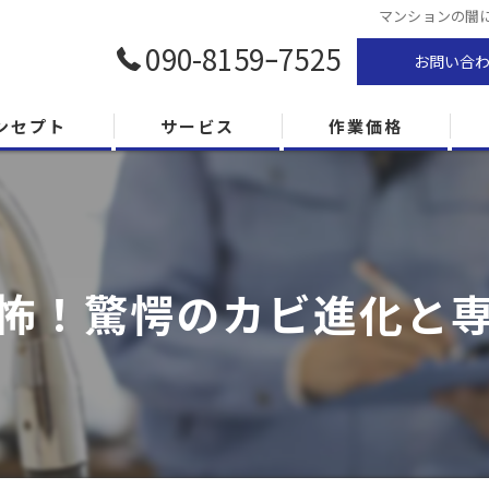
マンションの闇
090-8159ｰ7525
お問い合
ンセプト
サービス
作業価格
怖！驚愕のカビ進化と