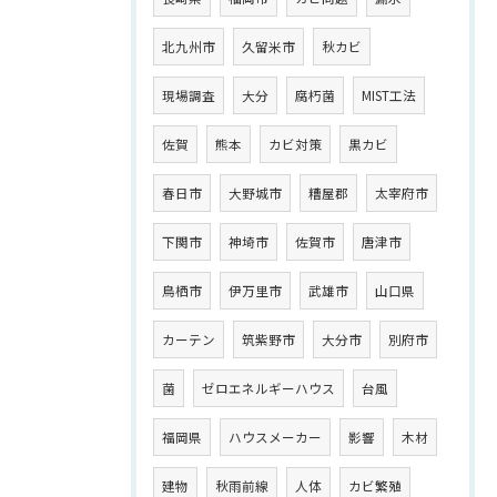
北九州市
久留米市
秋カビ
現場調査
大分
腐朽菌
MIST工法
佐賀
熊本
カビ対策
黒カビ
春日市
大野城市
糟屋郡
太宰府市
下関市
神埼市
佐賀市
唐津市
鳥栖市
伊万里市
武雄市
山口県
カーテン
筑紫野市
大分市
別府市
菌
ゼロエネルギーハウス
台風
福岡県
ハウスメーカー
影響
木材
建物
秋雨前線
人体
カビ繁殖