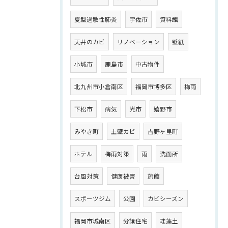
夏型過敏性肺炎
宇佐市
資料館
天井のカビ
リノベーション
壁紙
小城市
鹿島市
中古物件
北九州市小倉南区
福岡市博多区
梅雨
下松市
病気
光市
嬉野市
みやき町
土壁カビ
吉野ヶ里町
ホテル
梅雨対策
雨
洗面所
台風対策
健康被害
旅館
スポーツジム
公園
カビシーズン
福岡市城南区
分譲住宅
珪藻土