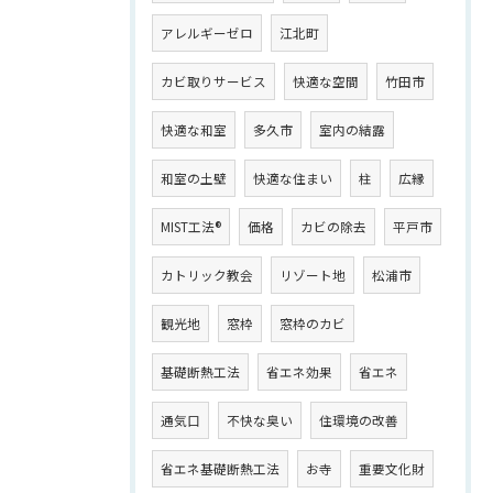
アレルギーゼロ
江北町
カビ取りサービス
快適な空間
竹田市
快適な和室
多久市
室内の結露
和室の土壁
快適な住まい
柱
広縁
MIST工法®
価格
カビの除去
平戸市
カトリック教会
リゾート地
松浦市
観光地
窓枠
窓枠のカビ
基礎断熱工法
省エネ効果
省エネ
通気口
不快な臭い
住環境の改善
省エネ基礎断熱工法
お寺
重要文化財