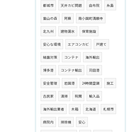
都城市
天井カビ問題
由布院
糸島
雷山の森
阿蘇
南小国町満願寺
北九州
建物漏水
保育施設
安心な環境
エアコンカビ
戸建て
結露対策
コンテナ
海外輸出
博多港
コンテナ輸出
苅田港
安全管理
岩国港
24時間空調
施工
古民家
清掃
税関
輸入品
海外輸出業者
木箱
北海道
札幌市
病院内
掃除機
安心