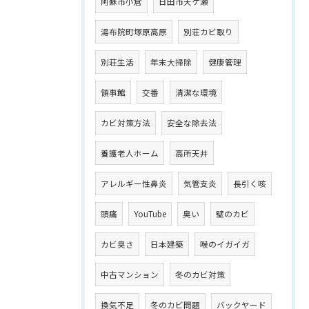
阿蘇市小倉
日田市天ケ瀬
湯布院町塚原高原
別荘カビ取り
別荘生活
年末大掃除
健康管理
領事館
交番
清潔な環境
カビ対策方法
安全な除去法
養護老人ホーム
高所天井
アレルギー性鼻炎
気管支炎
長引く咳
頭痛
YouTube
臭い
壁のカビ
カビ臭さ
日本建築
喉のイガイガ
中古マンション
冬のカビ対策
換気不足
冬のカビ問題
バックヤード