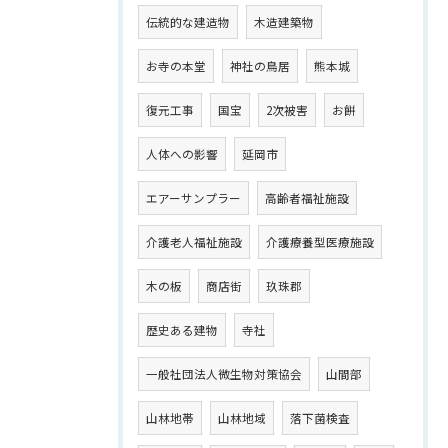
伝統的な建造物
木造建築物
お寺の本堂
神社の鳥居
熊本城
復元工事
国宝
2次被害
お餅
人体への影響
延岡市
エアーサンプラー
高齢者福祉施設
介護老人福祉施設
介護療養型医療施設
木の板
商店街
玖珠郡
歴史ある建物
寺社
一般社団法人微生物対策協会
山間部
山林地帯
山林地域
落下菌検査