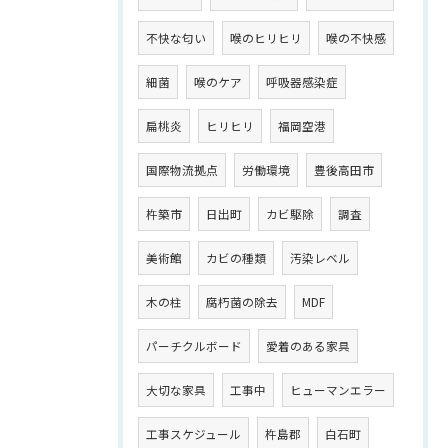
不快な匂い
喉のヒリヒリ
喉の不快感
細菌
喉のケア
呼吸器感染症
扁桃炎
ヒリヒリ
福岡空港
国際物流拠点
労働環境
豊後高田市
杵築市
日出町
カビ駆除
調査
美術館
カビの種類
汚染レベル
木の柱
腐朽菌の除去
MDF
パーチクルボード
愛着のある家具
大切な家具
工事中
ヒューマンエラー
工事スケジュール
杵島郡
白石町