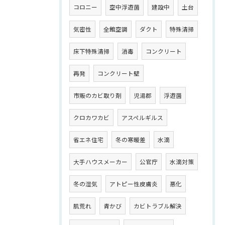
コロニー
空中浮遊菌
建設中
土台
気密性
全館空調
ダクト
特殊清掃
床下特殊清掃
消毒
コンクリート
再発
コンクリート壁
市販のカビ取り剤
児湯郡
浮遊菌
クロカワカビ
アスペルギルス
省エネ住宅
冬の寒暖差
水滴
大手ハウスメーカー
公官庁
水滴対策
冬の湿気
アトピー性皮膚炎
悪化
肌荒れ
青かび
カビトラブル解決