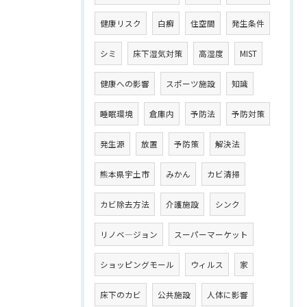
健康リスク
白癬
住空間
発生条件
シミ
床下湿気対策
高湿度
MIST
健康への影響
スポーツ施設
知識
睡眠環境
倉庫内
予防法
予防対策
発生源
放置
予防策
解決法
熊本県宇土市
みかん
カビ清掃
カビ除去方法
介護施設
シンク
リノベ―ジョン
スーパーマーケット
ショッピングモール
ウィルス
家
床下のカビ
公共施設
人体に影響