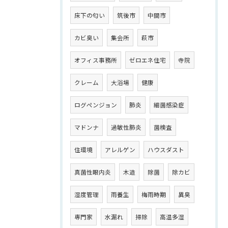
床下の匂い
筑後市
中間市
カビ臭い
集会所
萩市
オフィス事務所
ゼロエネ住宅
寺院
クレーム
大浴場
健康
ログペンジョン
肺炎
細菌感染症
マドンナ
過敏性肺炎
菌検査
住環境
アレルゲン
ハウスダスト
真菌性眼内炎
木造
除菌
除カビ
湿度管理
雨養生
梅雨時期
異臭
専門家
水漏れ
掃除
高温多湿