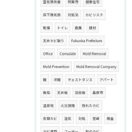
空気質改善
阿蘇市
健康住宅
床下換気扇
対処法
カビリスク
乾燥
トイレ
倉庫
建材
天井カビ取り
Fukuoka Prefecture
Office
Consulate
Mold Removal
Mold Prevention
Mold Removal Company
服
洋服
チェストタンス
アパート
無垢
天井板
羽目板
島原市
温泉地
火災保険
隠れたカビ
衣類カビ
湿気
対処
宮崎
検査
カビ専門
ユーザー
秋のカビ