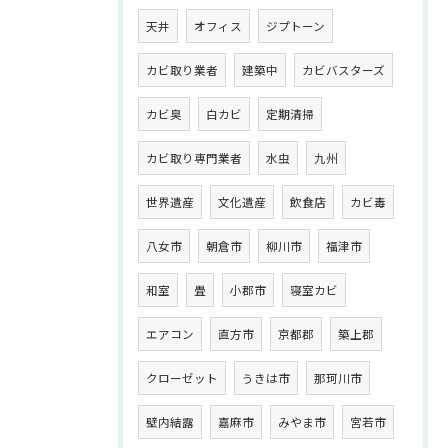
天井
オフィス
ジプトーン
カビ取り業者
建築中
カビバスターズ
カビ臭
白カビ
定期清掃
カビ取り専門業者
水虫
九州
世界遺産
文化遺産
飲食店
カビ毒
八女市
朝倉市
柳川市
福津市
和室
畳
小郡市
寝室カビ
エアコン
直方市
京都郡
築上郡
クローゼット
うきは市
那珂川市
壁内結露
嘉麻市
みやま市
宮若市