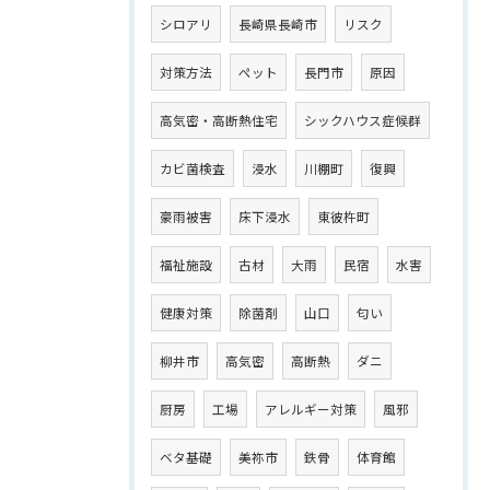
シロアリ
長崎県長崎市
リスク
対策方法
ペット
長門市
原因
高気密・高断熱住宅
シックハウス症候群
カビ菌検査
浸水
川棚町
復興
豪雨被害
床下浸水
東彼杵町
福祉施設
古材
大雨
民宿
水害
健康対策
除菌剤
山口
匂い
柳井市
高気密
高断熱
ダニ
厨房
工場
アレルギー対策
風邪
ベタ基礎
美祢市
鉄骨
体育館