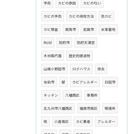
予防
カビの原因
カビの匂い
カビの予防
カビの掃除方法
防カビ
カビ検査
周南市
岩国市
米軍基地
Mold
防府市
防府天満宮
木材腐朽菌
歴史的建造物
山陽小野田市
ログハウス
除去
佐伯市
壁
カビアレルギー
日田市
キッチン
八幡西区
事務所
北九州市八幡西区
福岡市南区
喫煙所
咳
小倉南区
カビ業者
アレルギー