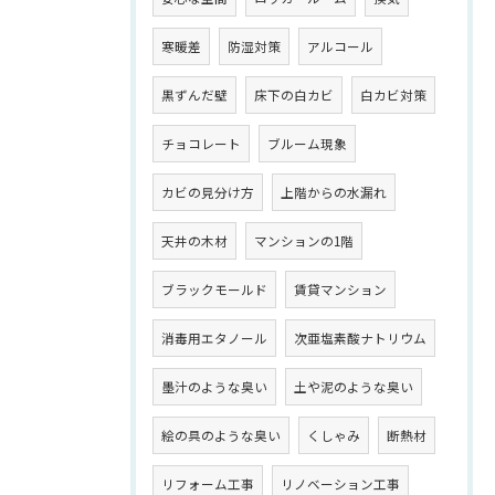
寒暖差
防湿対策
アルコール
黒ずんだ壁
床下の白カビ
白カビ対策
チョコレート
ブルーム現象
カビの見分け方
上階からの水漏れ
天井の木材
マンションの1階
ブラックモールド
賃貸マンション
消毒用エタノール
次亜塩素酸ナトリウム
墨汁のような臭い
土や泥のような臭い
絵の具のような臭い
くしゃみ
断熱材
リフォーム工事
リノベーション工事