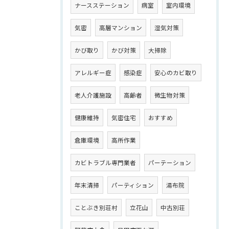
ナースステーション
病室
室内環境
気密
高層マンション
湿気対策
かび取り
かび対策
大掃除
アレルギー症
感染症
安心のカビ取り
老人介護施設
高齢者
微生物対策
健康維持
気密住宅
おすすめ
倉庫環境
高所作業
カビトラブル専門業者
パーテーション
年末清掃
パーティション
湯布院
ことぶき別荘村
立花山
中古別荘