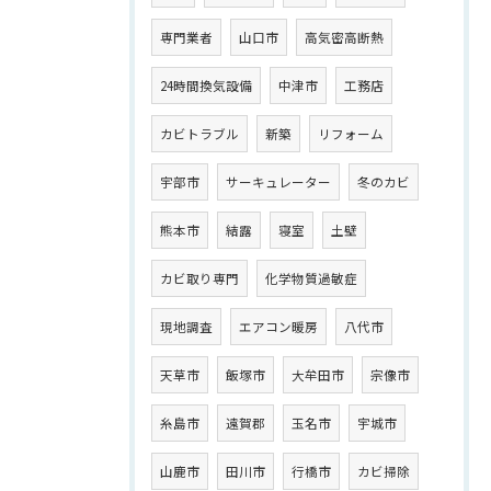
専門業者
山口市
高気密高断熱
24時間換気設備
中津市
工務店
カビトラブル
新築
リフォーム
宇部市
サーキュレーター
冬のカビ
熊本市
結露
寝室
土壁
カビ取り専門
化学物質過敏症
現地調査
エアコン暖房
八代市
天草市
飯塚市
大牟田市
宗像市
糸島市
遠賀郡
玉名市
宇城市
山鹿市
田川市
行橋市
カビ掃除