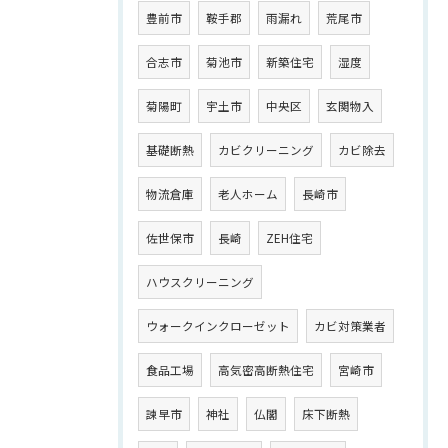
豊前市
鞍手郡
雨漏れ
荒尾市
合志市
菊池市
新築住宅
湿度
菊陽町
宇土市
中央区
玄関物入
基礎断熱
カビクリーニング
カビ除去
物流倉庫
老人ホーム
長崎市
佐世保市
長崎
ZEH住宅
ハウスクリーニング
ウォークインクローゼット
カビ対策業者
食品工場
高気密高断熱住宅
宮崎市
諫早市
神社
仏閣
床下断熱