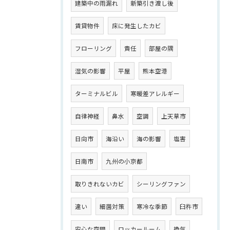
建築中の雨漏れ
新築引き渡し後
賃貸物件
床に発生したカビ
フローリング
責任
部屋の隅
湿気の影響
平屋
熊本空港
ターミナルビル
寒暖差アレルギー
自律神経
鼻水
空調
上天草市
日向市
海沿い
海の影響
塩害
日南市
九州の小京都
取りきれないカビ
シーリングファン
違い
細菌対策
寒冷な季節
臼杵市
安心な空間
ロッカールーム
換気