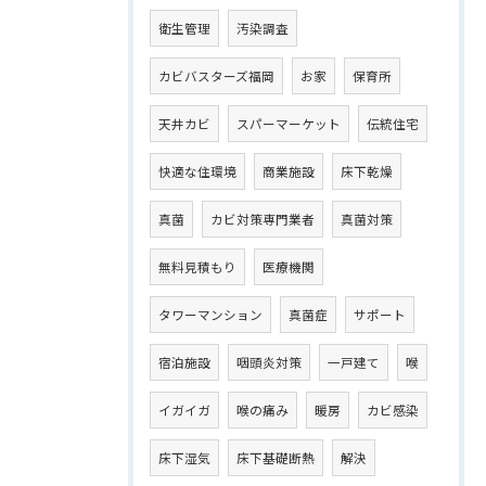
衛生管理
汚染調査
カビバスターズ福岡
お家
保育所
天井カビ
スパーマーケット
伝統住宅
快適な住環境
商業施設
床下乾燥
真菌
カビ対策専門業者
真菌対策
無料見積もり
医療機関
タワーマンション
真菌症
サポート
宿泊施設
咽頭炎対策
一戸建て
喉
イガイガ
喉の痛み
暖房
カビ感染
床下湿気
床下基礎断熱
解決