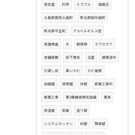
更衣室
料亭
トラブル
檜風呂
大島郡周防大島町
熊毛郡田布施町
熊毛郡平生町
アスペルギルス症
真菌検査
木
膠原病
マラセチア
老舗旅館
床下換気
浴室
建築途中
引渡し前
黒いカビ
カビ被害
幼稚園
保育園
外壁
新築工事中
新築工事
第1種機械換気設備
悪臭
除湿器
部屋
塗り壁
システムキッチン
砂壁
聚楽壁