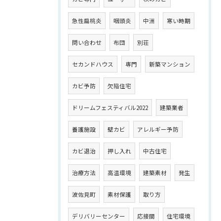
急性扁桃炎
咽頭炎
中洲
寒い時期
問い合わせ
布団
別荘
セカンドハウス
専門
新築マンション
カビ予防
欠陥住宅
ドリームフェスティバル2022
建築業者
養護施設
壁カビ
アレルギー予防
カビ退治
押し入れ
中古住宅
治療方法
高温環境
建築素材
発生
波佐見町
素材保護
取り方
デリバリーセンター
応接間
住宅環境