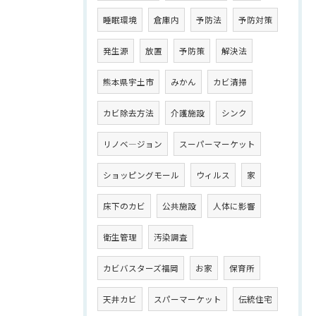
睡眠環境
倉庫内
予防法
予防対策
発生源
放置
予防策
解決法
熊本県宇土市
みかん
カビ清掃
カビ除去方法
介護施設
シンク
リノベ―ジョン
スーパーマーケット
ショッピングモール
ウィルス
家
床下のカビ
公共施設
人体に影響
衛生管理
汚染調査
カビバスターズ福岡
お家
保育所
天井カビ
スパーマーケット
伝統住宅