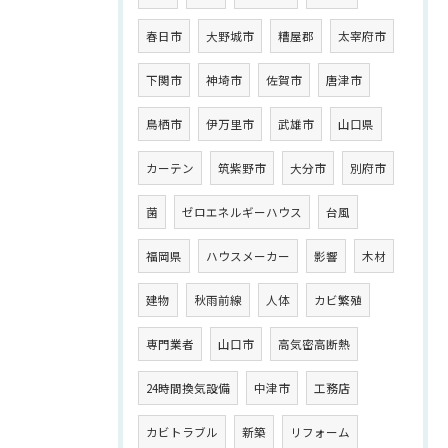
春日市
大野城市
糟屋郡
太宰府市
下関市
神埼市
佐賀市
唐津市
鳥栖市
伊万里市
武雄市
山口県
カーテン
筑紫野市
大分市
別府市
菌
ゼロエネルギーハウス
台風
福岡県
ハウスメーカー
影響
木材
建物
秋雨前線
人体
カビ繁殖
専門業者
山口市
高気密高断熱
24時間換気設備
中津市
工務店
カビトラブル
新築
リフォーム