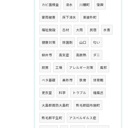
カビ菌検査
浸水
川棚町
復興
豪雨被害
床下浸水
東彼杵町
福祉施設
古材
大雨
民宿
水害
健康対策
除菌剤
山口
匂い
柳井市
高気密
高断熱
ダニ
厨房
工場
アレルギー対策
風邪
ベタ基礎
美祢市
鉄骨
体育館
更衣室
料亭
トラブル
檜風呂
大島郡周防大島町
熊毛郡田布施町
熊毛郡平生町
アスペルギルス症