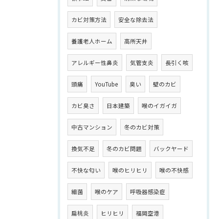
カビ対策方法
安全な除去法
養護老人ホーム
高所天井
アレルギー性鼻炎
気管支炎
長引く咳
頭痛
YouTube
臭い
壁のカビ
カビ臭さ
日本建築
喉のイガイガ
中古マンション
冬のカビ対策
換気不足
冬のカビ問題
バックヤード
不快な匂い
喉のヒリヒリ
喉の不快感
細菌
喉のケア
呼吸器感染症
扁桃炎
ヒリヒリ
福岡空港