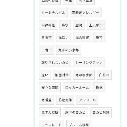
ターミナルビル
寒暖差アレルギー
自律神経
鼻水
空調
上天草市
日向市
海沿い
海の影響
塩害
日南市
九州の小京都
取りきれないカビ
シーリングファン
違い
細菌対策
寒冷な季節
臼杵市
安心な空間
ロッカールーム
換気
寒暖差
防湿対策
アルコール
黒ずんだ壁
床下の白カビ
白カビ対策
チョコレート
ブルーム現象