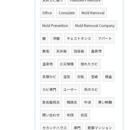
Office
Consulate
Mold Removal
Mold Prevention
Mold Removal Company
服
洋服
チェストタンス
アパート
無垢
天井板
羽目板
島原市
温泉地
火災保険
隠れたカビ
衣類カビ
湿気
対処
宮崎
検査
カビ専門
ユーザー
秋のカビ
急性扁桃炎
咽頭炎
中洲
寒い時期
問い合わせ
布団
別荘
セカンドハウス
専門
新築マンション