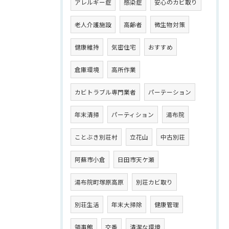
アレルギー症
感染症
安心のカビ取り
老人介護施設
高齢者
微生物対策
健康維持
気密住宅
おすすめ
倉庫環境
高所作業
カビトラブル専門業者
パーテーション
年末清掃
パーティション
湯布院
ことぶき別荘村
立花山
中古別荘
阿蘇市小倉
日田市天ケ瀬
湯布院町塚原高原
別荘カビ取り
別荘生活
年末大掃除
健康管理
領事館
交番
清潔な環境