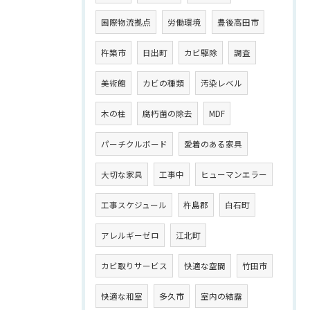
国際物流拠点
労働環境
豊後高田市
杵築市
日出町
カビ駆除
調査
美術館
カビの種類
汚染レベル
木の柱
腐朽菌の除去
MDF
パーチクルボード
愛着のある家具
大切な家具
工事中
ヒューマンエラー
工事スケジュール
杵島郡
白石町
アレルギーゼロ
江北町
カビ取りサービス
快適な空間
竹田市
快適な和室
多久市
室内の結露