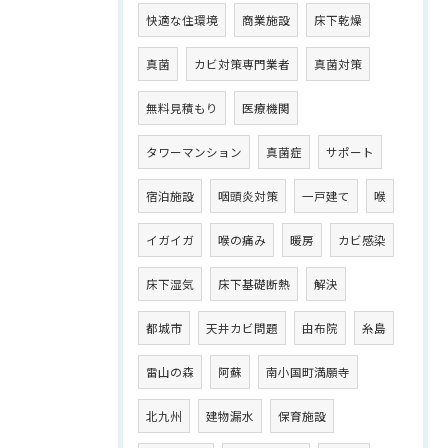
快適な住環境
商業施設
床下乾燥
真菌
カビ対策専門業者
真菌対策
無料見積もり
医療機関
タワーマンション
真菌症
サポート
宿泊施設
咽頭炎対策
一戸建て
喉
イガイガ
喉の痛み
暖房
カビ感染
床下湿気
床下基礎断熱
解決
都城市
天井カビ問題
由布院
糸島
雷山の森
阿蘇
南小国町満願寺
北九州
建物漏水
保育施設