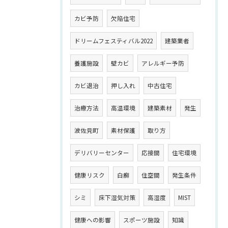
カビ予防
欠陥住宅
ドリームフェスティバル2022
建築業者
養護施設
壁カビ
アレルギー予防
カビ退治
押し入れ
中古住宅
治療方法
高温環境
建築素材
発生
波佐見町
素材保護
取り方
デリバリーセンター
応接間
住宅環境
健康リスク
白癬
住空間
発生条件
シミ
床下湿気対策
高湿度
MIST
健康への影響
スポーツ施設
知識