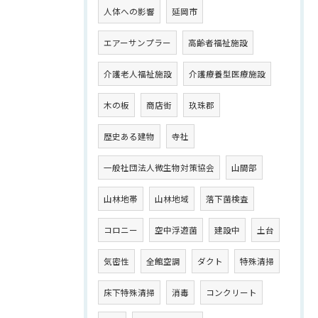
人体への影響
延岡市
エアーサンプラー
高齢者福祉施設
介護老人福祉施設
介護療養型医療施設
木の板
商店街
玖珠郡
歴史ある建物
寺社
一般社団法人微生物対策協会
山間部
山林地帯
山林地域
落下菌検査
コロニー
空中浮遊菌
建設中
土台
気密性
全館空調
ダクト
特殊清掃
床下特殊清掃
消毒
コンクリート