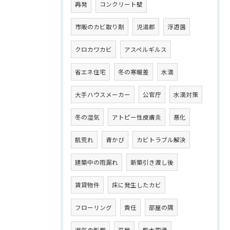
再発
コンクリート壁
市販のカビ取り剤
児湯郡
浮遊菌
クロカワカビ
アスペルギルス
省エネ住宅
冬の寒暖差
水滴
大手ハウスメーカー
公官庁
水滴対策
冬の湿気
アトピー性皮膚炎
悪化
肌荒れ
青かび
カビトラブル解決
建築中の雨漏れ
新築引き渡し後
賃貸物件
床に発生したカビ
フローリング
責任
部屋の隅
湿気の影響
平屋
熊本空港