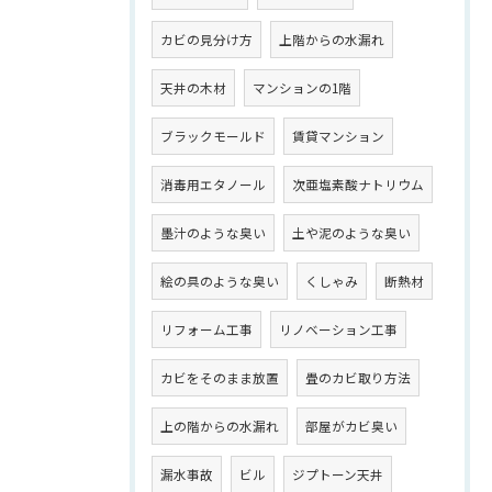
カビの見分け方
上階からの水漏れ
天井の木材
マンションの1階
ブラックモールド
賃貸マンション
消毒用エタノール
次亜塩素酸ナトリウム
墨汁のような臭い
土や泥のような臭い
絵の具のような臭い
くしゃみ
断熱材
リフォーム工事
リノベーション工事
カビをそのまま放置
畳のカビ取り方法
上の階からの水漏れ
部屋がカビ臭い
漏水事故
ビル
ジプトーン天井