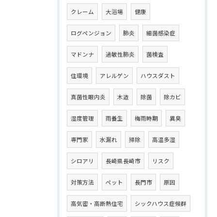
クレーム
大浴場
健康
ログペンジョン
肺炎
細菌感染症
マドンナ
過敏性肺炎
菌検査
住環境
アレルゲン
ハウスダスト
真菌性眼内炎
木造
除菌
除カビ
湿度管理
雨養生
梅雨時期
異臭
専門家
水漏れ
掃除
高温多湿
シロアリ
長崎県長崎市
リスク
対策方法
ペット
長門市
原因
高気密・高断熱住宅
シックハウス症候群