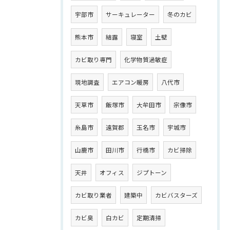
宇部市
サーキュレーター
冬のカビ
熊本市
結露
寝室
土壁
カビ取り専門
化学物質過敏症
現地調査
エアコン暖房
八代市
天草市
飯塚市
大牟田市
宗像市
糸島市
遠賀郡
玉名市
宇城市
山鹿市
田川市
行橋市
カビ掃除
天井
オフィス
ジプトーン
カビ取り業者
建築中
カビバスターズ
カビ臭
白カビ
定期清掃