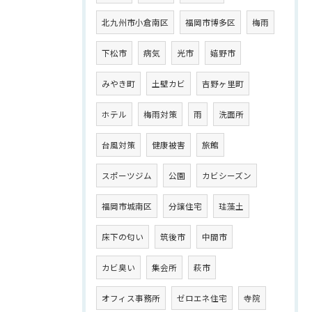
北九州市小倉南区
福岡市博多区
梅雨
下松市
病気
光市
嬉野市
みやき町
土壁カビ
吉野ヶ里町
ホテル
梅雨対策
雨
洗面所
台風対策
健康被害
旅館
スポーツジム
公園
カビシーズン
福岡市城南区
分譲住宅
珪藻土
床下の匂い
筑後市
中間市
カビ臭い
集会所
萩市
オフィス事務所
ゼロエネ住宅
寺院