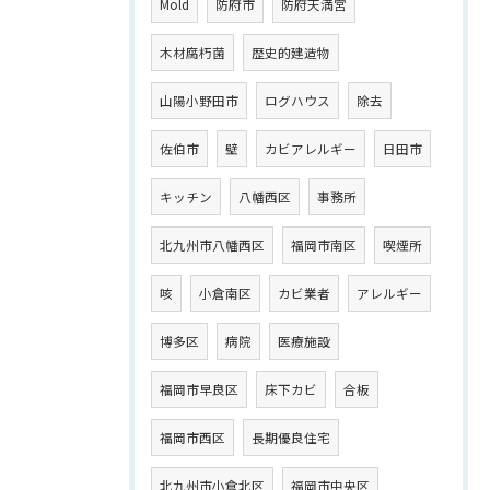
Mold
防府市
防府天満宮
木材腐朽菌
歴史的建造物
山陽小野田市
ログハウス
除去
佐伯市
壁
カビアレルギー
日田市
キッチン
八幡西区
事務所
北九州市八幡西区
福岡市南区
喫煙所
咳
小倉南区
カビ業者
アレルギー
博多区
病院
医療施設
福岡市早良区
床下カビ
合板
福岡市西区
長期優良住宅
北九州市小倉北区
福岡市中央区