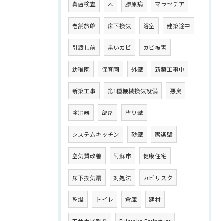
真菌検査
木
膠原病
マラセチア
老舗旅館
床下換気
浴室
建築途中
引渡し前
黒いカビ
カビ被害
幼稚園
保育園
外壁
新築工事中
新築工事
第1種機械換気設備
悪臭
除湿器
部屋
塗り壁
システムキッチン
砂壁
聚楽壁
空気質改善
阿蘇市
健康住宅
床下換気扇
対処法
カビリスク
乾燥
トイレ
倉庫
建材
天井カビ取り
Fukuoka Prefecture