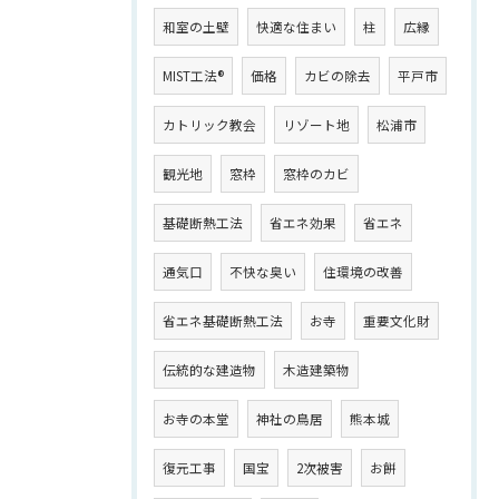
和室の土壁
快適な住まい
柱
広縁
MIST工法®
価格
カビの除去
平戸市
カトリック教会
リゾート地
松浦市
観光地
窓枠
窓枠のカビ
基礎断熱工法
省エネ効果
省エネ
通気口
不快な臭い
住環境の改善
省エネ基礎断熱工法
お寺
重要文化財
伝統的な建造物
木造建築物
お寺の本堂
神社の鳥居
熊本城
復元工事
国宝
2次被害
お餅