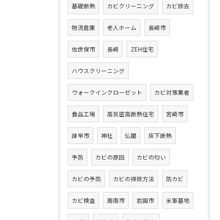
基礎断熱
カビクリーニング
カビ除去
物流倉庫
老人ホーム
長崎市
佐世保市
長崎
ZEH住宅
ハウスクリーニング
ウォークインクローゼット
カビ対策業者
食品工場
高気密高断熱住宅
宮崎市
諫早市
神社
仏閣
床下断熱
予防
カビの原因
カビの匂い
カビの予防
カビの掃除方法
防カビ
カビ検査
周南市
岩国市
米軍基地