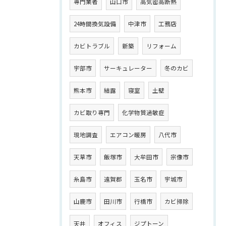
専門業者
山口市
高気密高断熱
24時間換気設備
中津市
工務店
カビトラブル
新築
リフォーム
宇部市
サーキュレーター
冬のカビ
熊本市
結露
寝室
土壁
カビ取り専門
化学物質過敏症
現地調査
エアコン暖房
八代市
天草市
飯塚市
大牟田市
宗像市
糸島市
遠賀郡
玉名市
宇城市
山鹿市
田川市
行橋市
カビ掃除
天井
オフィス
ジプトーン