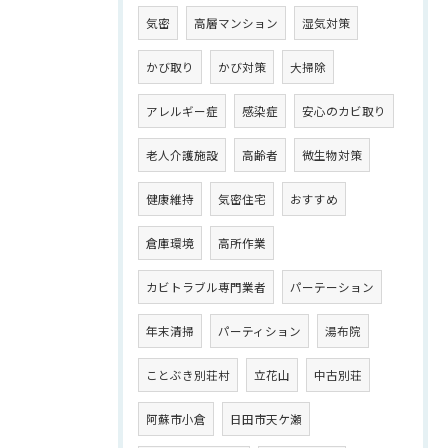
気密
高層マンション
湿気対策
かび取り
かび対策
大掃除
アレルギー症
感染症
安心のカビ取り
老人介護施設
高齢者
微生物対策
健康維持
気密住宅
おすすめ
倉庫環境
高所作業
カビトラブル専門業者
パーテーション
年末清掃
パーティション
湯布院
ことぶき別荘村
立花山
中古別荘
阿蘇市小倉
日田市天ケ瀬