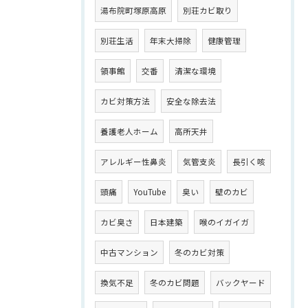
湯布院町塚原高原
別荘カビ取り
別荘生活
年末大掃除
健康管理
領事館
交番
清潔な環境
カビ対策方法
安全な除去法
養護老人ホーム
高所天井
アレルギー性鼻炎
気管支炎
長引く咳
頭痛
YouTube
臭い
壁のカビ
カビ臭さ
日本建築
喉のイガイガ
中古マンション
冬のカビ対策
換気不足
冬のカビ問題
バックヤード