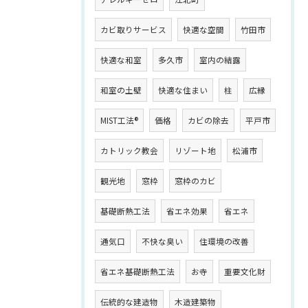
カビ取りサービス
快適な空間
竹田市
快適な和室
多久市
室内の結露
和室の土壁
快適な住まい
柱
広縁
MIST工法®
価格
カビの除去
平戸市
カトリック教会
リゾート地
松浦市
観光地
窓枠
窓枠のカビ
基礎断熱工法
省エネ効果
省エネ
通気口
不快な臭い
住環境の改善
省エネ基礎断熱工法
お寺
重要文化財
伝統的な建造物
木造建築物