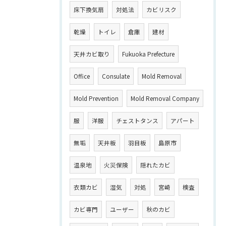
床下換気扇
対処法
カビリスク
乾燥
トイレ
倉庫
建材
天井カビ取り
Fukuoka Prefecture
Office
Consulate
Mold Removal
Mold Prevention
Mold Removal Company
服
洋服
チェストタンス
アパート
無垢
天井板
羽目板
島原市
温泉地
火災保険
隠れたカビ
衣類カビ
湿気
対処
宮崎
検査
カビ専門
ユーザー
秋のカビ