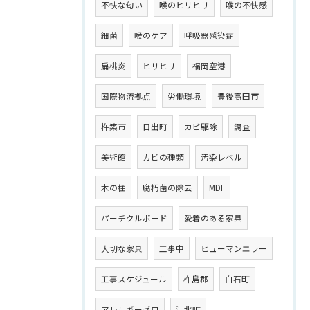
不快な匂い
喉のヒリヒリ
喉の不快感
細菌
喉のケア
呼吸器感染症
扁桃炎
ヒリヒリ
福岡空港
国際物流拠点
労働環境
豊後高田市
杵築市
日出町
カビ駆除
調査
美術館
カビの種類
汚染レベル
木の柱
腐朽菌の除去
MDF
パーチクルボード
愛着のある家具
大切な家具
工事中
ヒューマンエラー
工事スケジュール
杵島郡
白石町
アレルギーゼロ
江北町