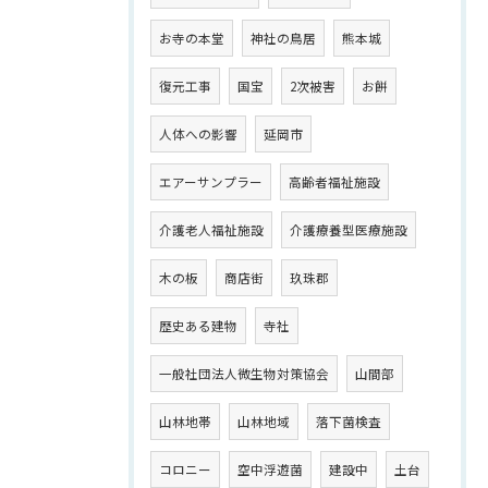
お寺の本堂
神社の鳥居
熊本城
復元工事
国宝
2次被害
お餅
人体への影響
延岡市
エアーサンプラー
高齢者福祉施設
介護老人福祉施設
介護療養型医療施設
木の板
商店街
玖珠郡
歴史ある建物
寺社
一般社団法人微生物対策協会
山間部
山林地帯
山林地域
落下菌検査
コロニー
空中浮遊菌
建設中
土台