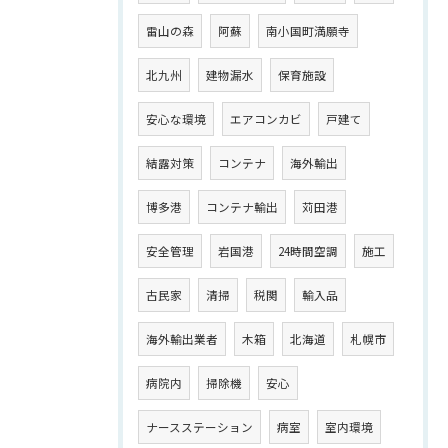
雷山の森
阿蘇
南小国町満願寺
北九州
建物漏水
保育施設
安心な環境
エアコンカビ
戸建て
結露対策
コンテナ
海外輸出
博多港
コンテナ輸出
苅田港
安全管理
岩国港
24時間空調
施工
古民家
清掃
税関
輸入品
海外輸出業者
木箱
北海道
札幌市
病院内
掃除機
安心
ナースステーション
病室
室内環境