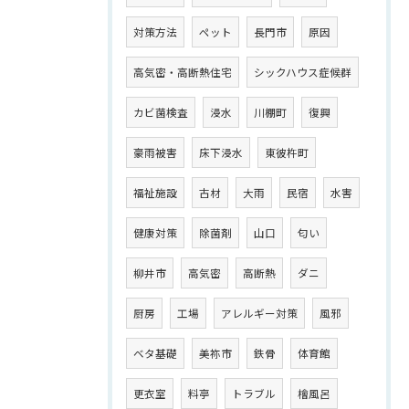
対策方法
ペット
長門市
原因
高気密・高断熱住宅
シックハウス症候群
カビ菌検査
浸水
川棚町
復興
豪雨被害
床下浸水
東彼杵町
福祉施設
古材
大雨
民宿
水害
健康対策
除菌剤
山口
匂い
柳井市
高気密
高断熱
ダニ
厨房
工場
アレルギー対策
風邪
ベタ基礎
美祢市
鉄骨
体育館
更衣室
料亭
トラブル
檜風呂