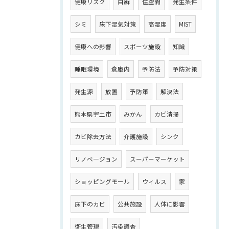
健康リスク
白癬
住空間
発生条件
シミ
床下湿気対策
高湿度
MIST
健康への影響
スポーツ施設
知識
睡眠環境
倉庫内
予防法
予防対策
発生源
放置
予防策
解決法
熊本県宇土市
みかん
カビ清掃
カビ除去方法
介護施設
シンク
リノベ―ジョン
スーパーマーケット
ショッピングモール
ウィルス
家
床下のカビ
公共施設
人体に影響
衛生管理
汚染調査