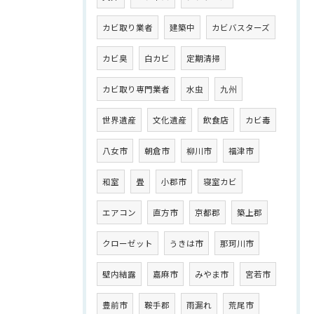
カビ取り業者
建築中
カビバスターズ
カビ臭
白カビ
定期清掃
カビ取り専門業者
水虫
九州
世界遺産
文化遺産
飲食店
カビ毒
八女市
朝倉市
柳川市
福津市
和室
畳
小郡市
寝室カビ
エアコン
直方市
京都郡
築上郡
クローゼット
うきは市
那珂川市
壁内結露
嘉麻市
みやま市
宮若市
豊前市
鞍手郡
雨漏れ
荒尾市