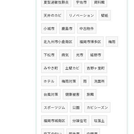
夏型過敏性肺炎
宇佐市
資料館
天井のカビ
リノベーション
壁紙
小城市
鹿島市
中古物件
北九州市小倉南区
福岡市博多区
梅雨
下松市
病気
光市
嬉野市
みやき町
土壁カビ
吉野ヶ里町
ホテル
梅雨対策
雨
洗面所
台風対策
健康被害
旅館
スポーツジム
公園
カビシーズン
福岡市城南区
分譲住宅
珪藻土
床下の匂い
筑後市
中間市