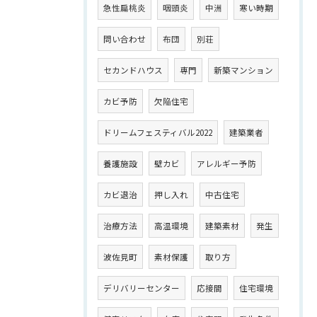
急性扁桃炎
咽頭炎
中洲
寒い時期
問い合わせ
布団
別荘
セカンドハウス
専門
新築マンション
カビ予防
欠陥住宅
ドリームフェスティバル2022
建築業者
養護施設
壁カビ
アレルギー予防
カビ退治
押し入れ
中古住宅
治療方法
高温環境
建築素材
発生
波佐見町
素材保護
取り方
デリバリーセンター
応接間
住宅環境