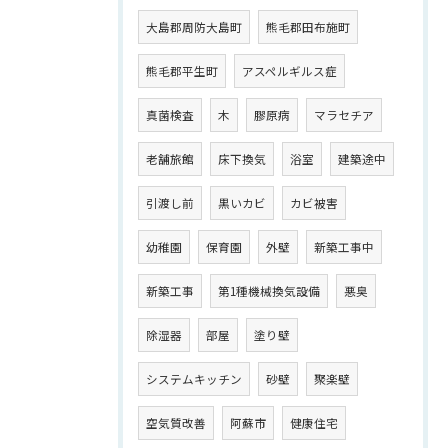
大島郡周防大島町
熊毛郡田布施町
熊毛郡平生町
アスペルギルス症
真菌検査
木
膠原病
マラセチア
老舗旅館
床下換気
浴室
建築途中
引渡し前
黒いカビ
カビ被害
幼稚園
保育園
外壁
新築工事中
新築工事
第1種機械換気設備
悪臭
除湿器
部屋
塗り壁
システムキッチン
砂壁
聚楽壁
空気質改善
阿蘇市
健康住宅