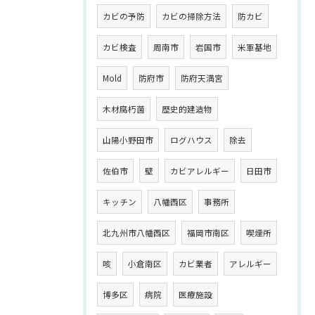
カビの予防
カビの掃除方法
防カビ
カビ検査
周南市
岩国市
米軍基地
Mold
防府市
防府天満宮
木材腐朽菌
歴史的建造物
山陽小野田市
ログハウス
除去
佐伯市
壁
カビアレルギー
日田市
キッチン
八幡西区
事務所
北九州市八幡西区
福岡市南区
喫煙所
咳
小倉南区
カビ業者
アレルギー
博多区
病院
医療施設