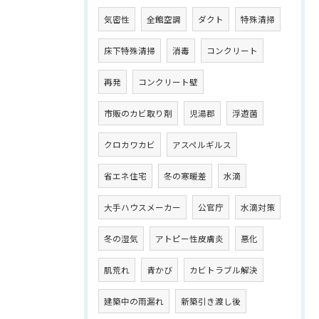
気密性
全館空調
ダクト
特殊清掃
床下特殊清掃
消毒
コンクリート
再発
コンクリート壁
市販のカビ取り剤
児湯郡
浮遊菌
クロカワカビ
アスペルギルス
省エネ住宅
冬の寒暖差
水滴
大手ハウスメーカー
公官庁
水滴対策
冬の湿気
アトピー性皮膚炎
悪化
肌荒れ
青かび
カビトラブル解決
建築中の雨漏れ
新築引き渡し後