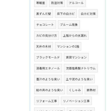
寒暖差
防湿対策
アルコール
黒ずんだ壁
床下の白カビ
白カビ対策
チョコレート
ブルーム現象
カビの見分け方
上階からの水漏れ
天井の木材
マンションの1階
ブラックモールド
賃貸マンション
消毒用エタノール
次亜塩素酸ナトリウム
墨汁のような臭い
土や泥のような臭い
絵の具のような臭い
くしゃみ
断熱材
リフォーム工事
リノベーション工事