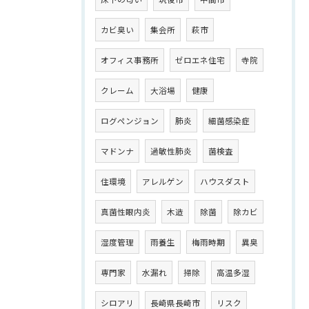
カビ臭い
集会所
萩市
オフィス事務所
ゼロエネ住宅
寺院
クレーム
大浴場
健康
ログペンジョン
肺炎
細菌感染症
マドンナ
過敏性肺炎
菌検査
住環境
アレルゲン
ハウスダスト
真菌性眼内炎
木造
除菌
除カビ
湿度管理
雨養生
梅雨時期
異臭
専門家
水漏れ
掃除
高温多湿
シロアリ
長崎県長崎市
リスク