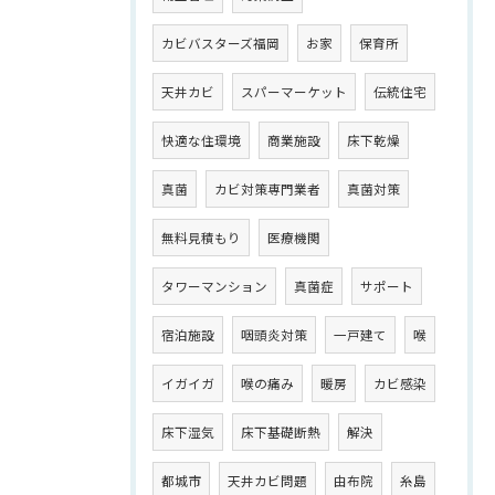
カビバスターズ福岡
お家
保育所
天井カビ
スパーマーケット
伝統住宅
快適な住環境
商業施設
床下乾燥
真菌
カビ対策専門業者
真菌対策
無料見積もり
医療機関
タワーマンション
真菌症
サポート
宿泊施設
咽頭炎対策
一戸建て
喉
イガイガ
喉の痛み
暖房
カビ感染
床下湿気
床下基礎断熱
解決
都城市
天井カビ問題
由布院
糸島