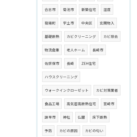
合志市
菊池市
新築住宅
湿度
菊陽町
宇土市
中央区
玄関物入
基礎断熱
カビクリーニング
カビ除去
物流倉庫
老人ホーム
長崎市
佐世保市
長崎
ZEH住宅
ハウスクリーニング
ウォークインクローゼット
カビ対策業者
食品工場
高気密高断熱住宅
宮崎市
諫早市
神社
仏閣
床下断熱
予防
カビの原因
カビの匂い