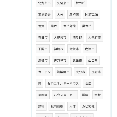
北九州市
久留米市
秋カビ
現場調査
大分
腐朽菌
MIST工法
佐賀
熊本
カビ対策
黒カビ
春日市
大野城市
糟屋郡
太宰府市
下関市
神埼市
佐賀市
唐津市
鳥栖市
伊万里市
武雄市
山口県
カーテン
筑紫野市
大分市
別府市
菌
ゼロエネルギーハウス
台風
福岡県
ハウスメーカー
影響
木材
建物
秋雨前線
人体
カビ繁殖