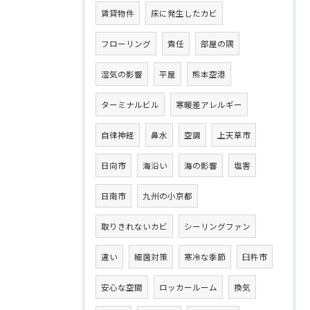
賃貸物件
床に発生したカビ
フローリング
責任
部屋の隅
湿気の影響
平屋
熊本空港
ターミナルビル
寒暖差アレルギー
自律神経
鼻水
空調
上天草市
日向市
海沿い
海の影響
塩害
日南市
九州の小京都
取りきれないカビ
シーリングファン
違い
細菌対策
寒冷な季節
臼杵市
安心な空間
ロッカールーム
換気