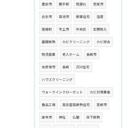
豊前市
鞍手郡
雨漏れ
荒尾市
合志市
菊池市
新築住宅
湿度
菊陽町
宇土市
中央区
玄関物入
基礎断熱
カビクリーニング
カビ除去
物流倉庫
老人ホーム
長崎市
佐世保市
長崎
ZEH住宅
ハウスクリーニング
ウォークインクローゼット
カビ対策業者
食品工場
高気密高断熱住宅
宮崎市
諫早市
神社
仏閣
床下断熱