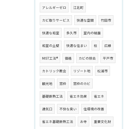
アレルギーゼロ
江北町
カビ取りサービス
快適な空間
竹田市
快適な和室
多久市
室内の結露
和室の土壁
快適な住まい
柱
広縁
MIST工法®
価格
カビの除去
平戸市
カトリック教会
リゾート地
松浦市
観光地
窓枠
窓枠のカビ
基礎断熱工法
省エネ効果
省エネ
通気口
不快な臭い
住環境の改善
省エネ基礎断熱工法
お寺
重要文化財