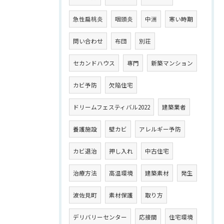
急性扁桃炎
咽頭炎
中洲
寒い時期
問い合わせ
布団
別荘
セカンドハウス
専門
新築マンション
カビ予防
欠陥住宅
ドリームフェスティバル2022
建築業者
養護施設
壁カビ
アレルギー予防
カビ退治
押し入れ
中古住宅
治療方法
高温環境
建築素材
発生
波佐見町
素材保護
取り方
デリバリーセンター
応接間
住宅環境