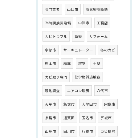
専門業者
山口市
高気密高断熱
24時間換気設備
中津市
工務店
カビトラブル
新築
リフォーム
宇部市
サーキュレーター
冬のカビ
熊本市
結露
寝室
土壁
カビ取り専門
化学物質過敏症
現地調査
エアコン暖房
八代市
天草市
飯塚市
大牟田市
宗像市
糸島市
遠賀郡
玉名市
宇城市
山鹿市
田川市
行橋市
カビ掃除