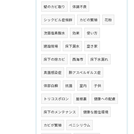
壁のカビ取り
体調不良
シックビル症候群
カビの繁殖
花粉
次亜塩素酸水
効果
使い方
建設現場
床下漏水
空き家
床下の除カビ
西海市
床下水漏れ
真菌感染症
肺アスペルギルス症
体部白癬
抗菌
室内
子供
トリコスポロン
屋根裏
健康への配慮
床下のメンテナンス
健康な居住環境
カビが繁殖
ペニシリウム