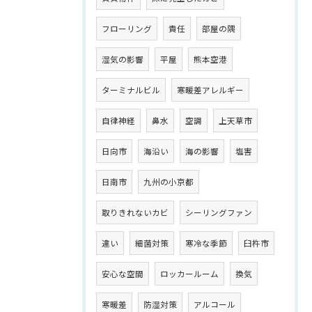
フローリング
責任
部屋の隅
湿気の影響
平屋
熊本空港
ターミナルビル
寒暖差アレルギー
自律神経
鼻水
空調
上天草市
日向市
海沿い
海の影響
塩害
日南市
九州の小京都
取りきれないカビ
シーリングファン
違い
細菌対策
寒冷な季節
臼杵市
安心な空間
ロッカールーム
換気
寒暖差
防湿対策
アルコール