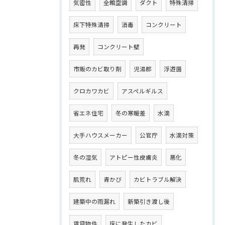
気密性
全館空調
ダクト
特殊清掃
床下特殊清掃
消毒
コンクリート
再発
コンクリート壁
市販のカビ取り剤
児湯郡
浮遊菌
クロカワカビ
アスペルギルス
省エネ住宅
冬の寒暖差
水滴
大手ハウスメーカー
公官庁
水滴対策
冬の湿気
アトピー性皮膚炎
悪化
肌荒れ
青かび
カビトラブル解決
建築中の雨漏れ
新築引き渡し後
賃貸物件
床に発生したカビ