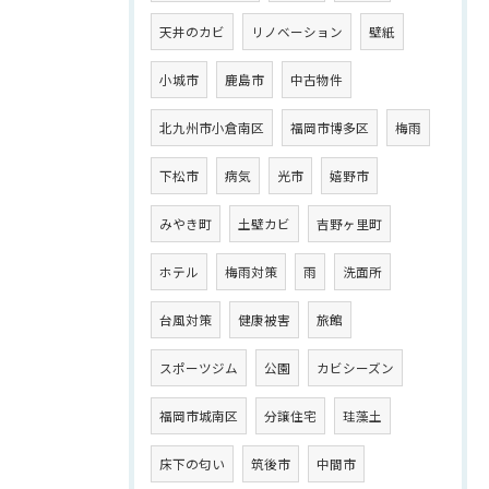
天井のカビ
リノベーション
壁紙
小城市
鹿島市
中古物件
北九州市小倉南区
福岡市博多区
梅雨
下松市
病気
光市
嬉野市
みやき町
土壁カビ
吉野ヶ里町
ホテル
梅雨対策
雨
洗面所
台風対策
健康被害
旅館
スポーツジム
公園
カビシーズン
福岡市城南区
分譲住宅
珪藻土
床下の匂い
筑後市
中間市