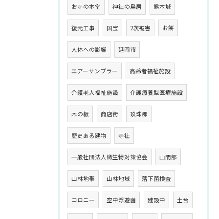
お寺の本堂
神社の鳥居
熊本城
復元工事
国宝
2次被害
お餅
人体への影響
延岡市
エアーサンプラー
高齢者福祉施設
介護老人福祉施設
介護療養型医療施設
木の板
商店街
玖珠郡
歴史ある建物
寺社
一般社団法人微生物対策協会
山間部
山林地帯
山林地域
落下菌検査
コロニー
空中浮遊菌
建設中
土台