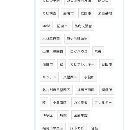
カビの予防
カビの掃除方法
防カビ
カビ検査
周南市
岩国市
米軍基地
Mold
防府市
防府天満宮
木材腐朽菌
歴史的建造物
山陽小野田市
ログハウス
除去
佐伯市
壁
カビアレルギー
日田市
キッチン
八幡西区
事務所
北九州市八幡西区
福岡市南区
喫煙所
咳
小倉南区
カビ業者
アレルギー
博多区
病院
医療施設
福岡市早良区
床下カビ
合板