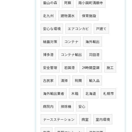
雷山の森
阿蘇
南小国町満願寺
北九州
建物漏水
保育施設
安心な環境
エアコンカビ
戸建て
結露対策
コンテナ
海外輸出
博多港
コンテナ輸出
苅田港
安全管理
岩国港
24時間空調
施工
古民家
清掃
税関
輸入品
海外輸出業者
木箱
北海道
札幌市
病院内
掃除機
安心
ナースステーション
病室
室内環境