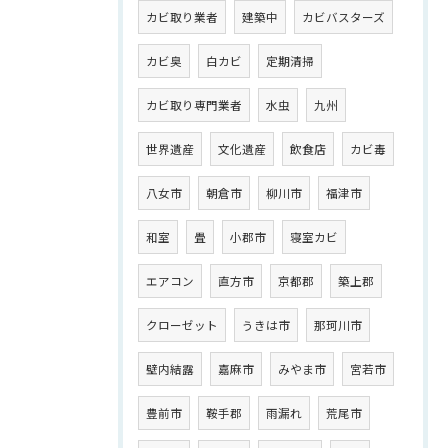
カビ取り業者
建築中
カビバスターズ
カビ臭
白カビ
定期清掃
カビ取り専門業者
水虫
九州
世界遺産
文化遺産
飲食店
カビ毒
八女市
朝倉市
柳川市
福津市
和室
畳
小郡市
寝室カビ
エアコン
直方市
京都郡
築上郡
クローゼット
うきは市
那珂川市
壁内結露
嘉麻市
みやま市
宮若市
豊前市
鞍手郡
雨漏れ
荒尾市