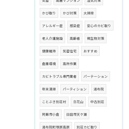
気密
高層マンション
湿気対策
かび取り
かび対策
大掃除
アレルギー症
感染症
安心のカビ取り
老人介護施設
高齢者
微生物対策
健康維持
気密住宅
おすすめ
倉庫環境
高所作業
カビトラブル専門業者
パーテーション
年末清掃
パーティション
湯布院
ことぶき別荘村
立花山
中古別荘
阿蘇市小倉
日田市天ケ瀬
湯布院町塚原高原
別荘カビ取り