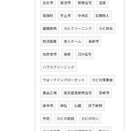
合志市
菊池市
新築住宅
湿度
菊陽町
宇土市
中央区
玄関物入
基礎断熱
カビクリーニング
カビ除去
物流倉庫
老人ホーム
長崎市
佐世保市
長崎
ZEH住宅
ハウスクリーニング
ウォークインクローゼット
カビ対策業者
食品工場
高気密高断熱住宅
宮崎市
諫早市
神社
仏閣
床下断熱
予防
カビの原因
カビの匂い