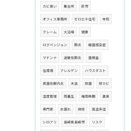
カビ臭い
集会所
萩市
オフィス事務所
ゼロエネ住宅
寺院
クレーム
大浴場
健康
ログペンジョン
肺炎
細菌感染症
マドンナ
過敏性肺炎
菌検査
住環境
アレルゲン
ハウスダスト
真菌性眼内炎
木造
除菌
除カビ
湿度管理
雨養生
梅雨時期
異臭
専門家
水漏れ
掃除
高温多湿
シロアリ
長崎県長崎市
リスク