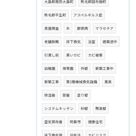
大島郡周防大島町
熊毛郡田布施町
熊毛郡平生町
アスペルギルス症
真菌検査
木
膠原病
マラセチア
老舗旅館
床下換気
浴室
建築途中
引渡し前
黒いカビ
カビ被害
幼稚園
保育園
外壁
新築工事中
新築工事
第1種機械換気設備
悪臭
除湿器
部屋
塗り壁
システムキッチン
砂壁
聚楽壁
空気質改善
阿蘇市
健康住宅
床下換気扇
対処法
カビリスク