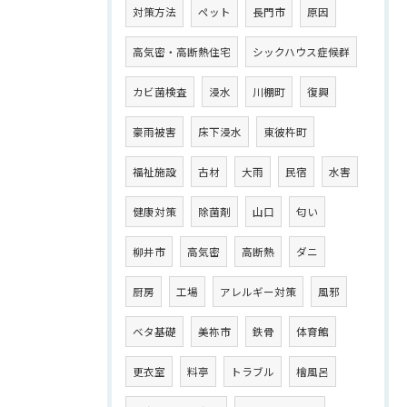
対策方法
ペット
長門市
原因
高気密・高断熱住宅
シックハウス症候群
カビ菌検査
浸水
川棚町
復興
豪雨被害
床下浸水
東彼杵町
福祉施設
古材
大雨
民宿
水害
健康対策
除菌剤
山口
匂い
柳井市
高気密
高断熱
ダニ
厨房
工場
アレルギー対策
風邪
ベタ基礎
美祢市
鉄骨
体育館
更衣室
料亭
トラブル
檜風呂