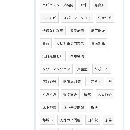
カビバスターズ福岡
お家
保育所
天井カビ
スパーマーケット
伝統住宅
快適な住環境
商業施設
床下乾燥
真菌
カビ対策専門業者
真菌対策
無料見積もり
医療機関
タワーマンション
真菌症
サポート
宿泊施設
咽頭炎対策
一戸建て
喉
イガイガ
喉の痛み
暖房
カビ感染
床下湿気
床下基礎断熱
解決
都城市
天井カビ問題
由布院
糸島