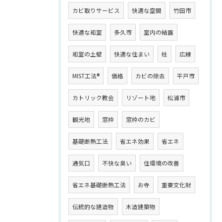
カビ取りサービス
快適な空間
竹田市
快適な和室
多久市
室内の結露
和室の土壁
快適な住まい
柱
広縁
MIST工法®
価格
カビの除去
平戸市
カトリック教会
リゾート地
松浦市
観光地
窓枠
窓枠のカビ
基礎断熱工法
省エネ効果
省エネ
通気口
不快な臭い
住環境の改善
省エネ基礎断熱工法
お寺
重要文化財
伝統的な建造物
木造建築物