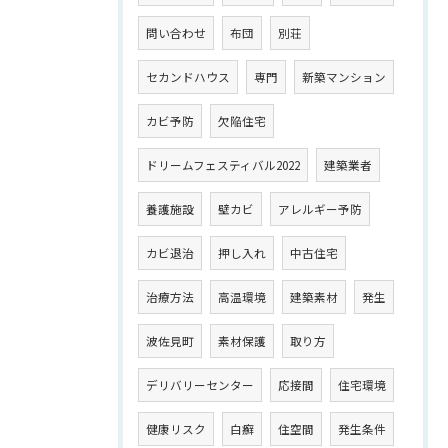
問い合わせ
布団
別荘
セカンドハウス
専門
新築マンション
カビ予防
欠陥住宅
ドリームフェスティバル2022
建築業者
養護施設
壁カビ
アレルギー予防
カビ退治
押し入れ
中古住宅
治療方法
高温環境
建築素材
発生
波佐見町
素材保護
取り方
デリバリーセンター
応接間
住宅環境
健康リスク
白癬
住空間
発生条件