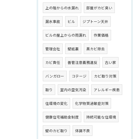
上の階からの水漏れ
部屋がカビ臭い
漏水事故
ビル
ジプトーン天井
ビルの屋上からの雨漏れ
作業価格
管理会社
壁紙裏
黒カビ除去
カビ責任
善管注意義務違反
古い家
バンガロー
コテージ
カビ取り対策
取り
室内の空気汚染
アレルギー疾患
住環境の変化
化学物質過敏症対策
健康住宅補助金制度
持続可能な住環境
壁のカビ取り
体調不良