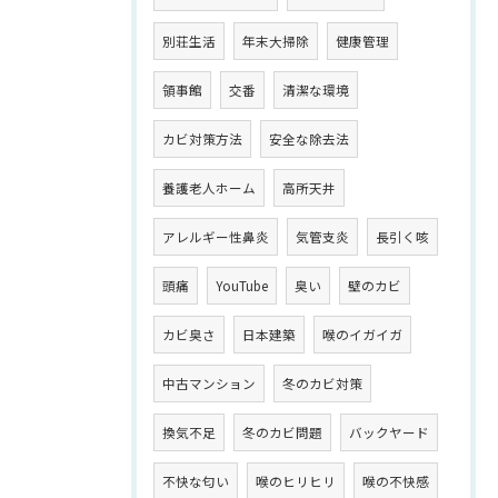
別荘生活
年末大掃除
健康管理
領事館
交番
清潔な環境
カビ対策方法
安全な除去法
養護老人ホーム
高所天井
アレルギー性鼻炎
気管支炎
長引く咳
頭痛
YouTube
臭い
壁のカビ
カビ臭さ
日本建築
喉のイガイガ
中古マンション
冬のカビ対策
換気不足
冬のカビ問題
バックヤード
不快な匂い
喉のヒリヒリ
喉の不快感