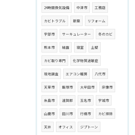
24時間換気設備
中津市
工務店
カビトラブル
新築
リフォーム
宇部市
サーキュレーター
冬のカビ
熊本市
結露
寝室
土壁
カビ取り専門
化学物質過敏症
現地調査
エアコン暖房
八代市
天草市
飯塚市
大牟田市
宗像市
糸島市
遠賀郡
玉名市
宇城市
山鹿市
田川市
行橋市
カビ掃除
天井
オフィス
ジプトーン