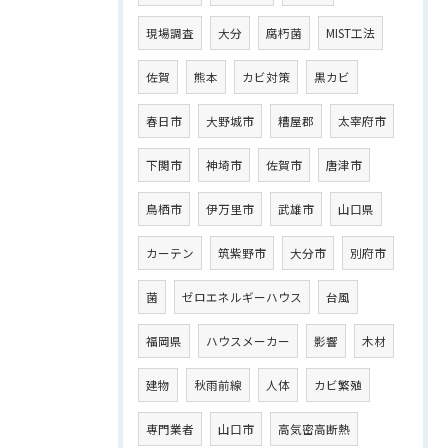
現場調査
大分
腐朽菌
MIST工法
佐賀
熊本
カビ対策
黒カビ
春日市
大野城市
糟屋郡
太宰府市
下関市
神埼市
佐賀市
唐津市
鳥栖市
伊万里市
武雄市
山口県
カーテン
筑紫野市
大分市
別府市
菌
ゼロエネルギーハウス
台風
福岡県
ハウスメーカー
影響
木材
建物
秋雨前線
人体
カビ繁殖
専門業者
山口市
高気密高断熱