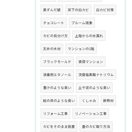
黒ずんだ壁
床下の白カビ
白カビ対策
チョコレート
ブルーム現象
カビの見分け方
上階からの水漏れ
天井の木材
マンションの1階
ブラックモールド
賃貸マンション
消毒用エタノール
次亜塩素酸ナトリウム
墨汁のような臭い
土や泥のような臭い
絵の具のような臭い
くしゃみ
断熱材
リフォーム工事
リノベーション工事
カビをそのまま放置
畳のカビ取り方法