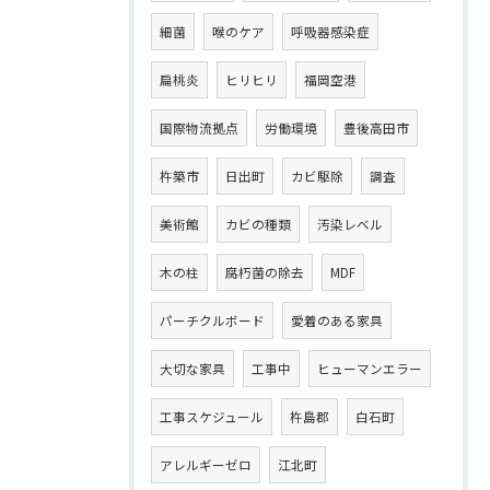
細菌
喉のケア
呼吸器感染症
扁桃炎
ヒリヒリ
福岡空港
国際物流拠点
労働環境
豊後高田市
杵築市
日出町
カビ駆除
調査
美術館
カビの種類
汚染レベル
木の柱
腐朽菌の除去
MDF
パーチクルボード
愛着のある家具
大切な家具
工事中
ヒューマンエラー
工事スケジュール
杵島郡
白石町
アレルギーゼロ
江北町