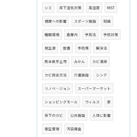
シミ
床下湿気対策
高湿度
MIST
健康への影響
スポーツ施設
知識
睡眠環境
倉庫内
予防法
予防対策
発生源
放置
予防策
解決法
熊本県宇土市
みかん
カビ清掃
カビ除去方法
介護施設
シンク
リノベ―ジョン
スーパーマーケット
ショッピングモール
ウィルス
家
床下のカビ
公共施設
人体に影響
衛生管理
汚染調査