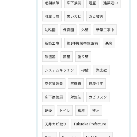
老舗旅館
床下換気
浴室
建築途中
引渡し前
黒いカビ
カビ被害
幼稚園
保育園
外壁
新築工事中
新築工事
第1種機械換気設備
悪臭
除湿器
部屋
塗り壁
システムキッチン
砂壁
聚楽壁
空気質改善
阿蘇市
健康住宅
床下換気扇
対処法
カビリスク
乾燥
トイレ
倉庫
建材
天井カビ取り
Fukuoka Prefecture