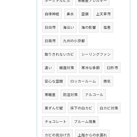
ターミナルビル
寒暖差アレルギー
自律神経
鼻水
空調
上天草市
日向市
海沿い
海の影響
塩害
日南市
九州の小京都
取りきれないカビ
シーリングファン
違い
細菌対策
寒冷な季節
臼杵市
安心な空間
ロッカールーム
換気
寒暖差
防湿対策
アルコール
黒ずんだ壁
床下の白カビ
白カビ対策
チョコレート
ブルーム現象
カビの見分け方
上階からの水漏れ