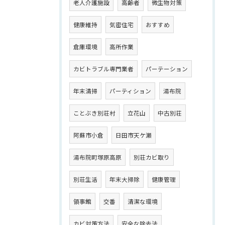
老人介護施設
高齢者
微生物対策
健康維持
気密住宅
おすすめ
倉庫環境
高所作業
カビトラブル専門業者
パーテーション
年末清掃
パーティション
湯布院
ことぶき別荘村
立花山
中古別荘
阿蘇市小倉
日田市天ケ瀬
湯布院町塚原高原
別荘カビ取り
別荘生活
年末大掃除
健康管理
領事館
交番
清潔な環境
カビ対策方法
安全な除去法