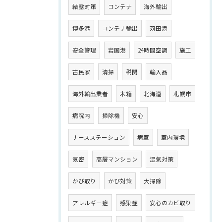
結露対策
コンテナ
海外輸出
博多港
コンテナ輸出
苅田港
安全管理
岩国港
24時間空調
施工
古民家
清掃
税関
輸入品
海外輸出業者
木箱
北海道
札幌市
病院内
掃除機
安心
ナースステーション
病室
室内環境
気密
高層マンション
湿気対策
かび取り
かび対策
大掃除
アレルギー症
感染症
安心のカビ取り