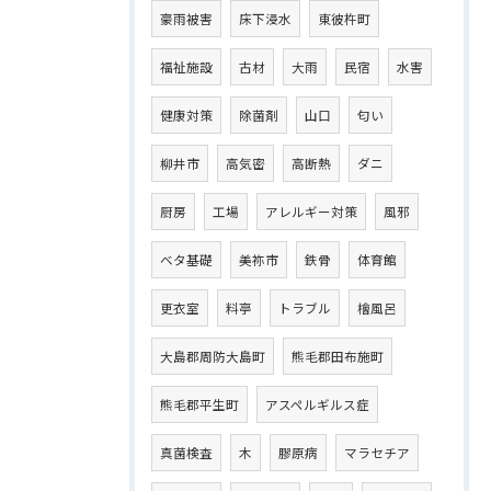
豪雨被害
床下浸水
東彼杵町
福祉施設
古材
大雨
民宿
水害
健康対策
除菌剤
山口
匂い
柳井市
高気密
高断熱
ダニ
厨房
工場
アレルギー対策
風邪
ベタ基礎
美祢市
鉄骨
体育館
更衣室
料亭
トラブル
檜風呂
大島郡周防大島町
熊毛郡田布施町
熊毛郡平生町
アスペルギルス症
真菌検査
木
膠原病
マラセチア