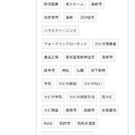
物流倉庫
老人ホーム
長崎市
佐世保市
長崎
ZEH住宅
ハウスクリーニング
ウォークインクローゼット
カビ対策業者
食品工場
高気密高断熱住宅
宮崎市
諫早市
神社
仏閣
床下断熱
予防
カビの原因
カビの匂い
カビの予防
カビの掃除方法
防カビ
カビ検査
周南市
岩国市
米軍基地
Mold
防府市
防府天満宮