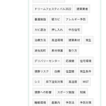
ドリームフェスティバル2022
建築業者
養護施設
壁カビ
アレルギー予防
カビ退治
押し入れ
中古住宅
治療方法
高温環境
建築素材
発生
波佐見町
素材保護
取り方
デリバリーセンター
応接間
住宅環境
健康リスク
白癬
住空間
発生条件
シミ
床下湿気対策
高湿度
MIST
健康への影響
スポーツ施設
知識
睡眠環境
倉庫内
予防法
予防対策