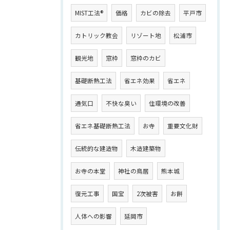
MIST工法®
価格
カビの除去
平戸市
カトリック教会
リゾート地
松浦市
観光地
窓枠
窓枠のカビ
基礎断熱工法
省エネ効果
省エネ
通気口
不快な臭い
住環境の改善
省エネ基礎断熱工法
お寺
重要文化財
伝統的な建造物
木造建築物
お寺の本堂
神社の鳥居
熊本城
復元工事
国宝
2次被害
お餅
人体への影響
延岡市