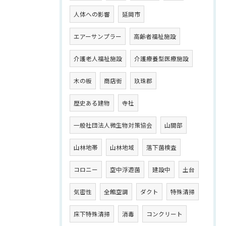
人体への影響
延岡市
エアーサンプラー
高齢者福祉施設
介護老人福祉施設
介護療養型医療施設
木の板
商店街
玖珠郡
歴史ある建物
寺社
一般社団法人微生物対策協会
山間部
山林地帯
山林地域
落下菌検査
コロニー
空中浮遊菌
建設中
土台
気密性
全館空調
ダクト
特殊清掃
床下特殊清掃
消毒
コンクリート