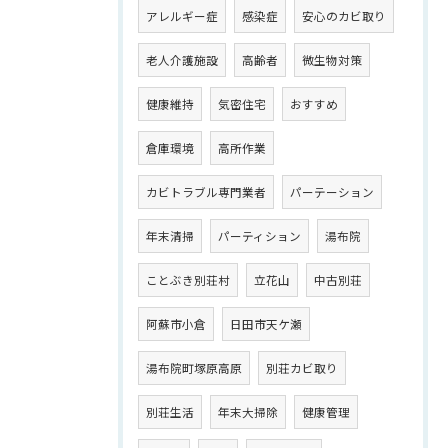
アレルギー症
感染症
安心のカビ取り
老人介護施設
高齢者
微生物対策
健康維持
気密住宅
おすすめ
倉庫環境
高所作業
カビトラブル専門業者
パーテーション
年末清掃
パーティション
湯布院
ことぶき別荘村
立花山
中古別荘
阿蘇市小倉
日田市天ケ瀬
湯布院町塚原高原
別荘カビ取り
別荘生活
年末大掃除
健康管理