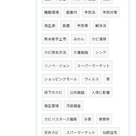
睡眠環境
倉庫内
予防法
予防対策
発生源
放置
予防策
解決法
熊本県宇土市
みかん
カビ清掃
カビ除去方法
介護施設
シンク
リノベ―ジョン
スーパーマーケット
ショッピングモール
ウィルス
家
床下のカビ
公共施設
人体に影響
衛生管理
汚染調査
カビバスターズ福岡
お家
保育所
天井カビ
スパーマーケット
伝統住宅