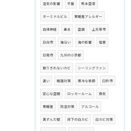
湿気の影響
平屋
熊本空港
ターミナルビル
寒暖差アレルギー
自律神経
鼻水
空調
上天草市
日向市
海沿い
海の影響
塩害
日南市
九州の小京都
取りきれないカビ
シーリングファン
違い
細菌対策
寒冷な季節
臼杵市
安心な空間
ロッカールーム
換気
寒暖差
防湿対策
アルコール
黒ずんだ壁
床下の白カビ
白カビ対策