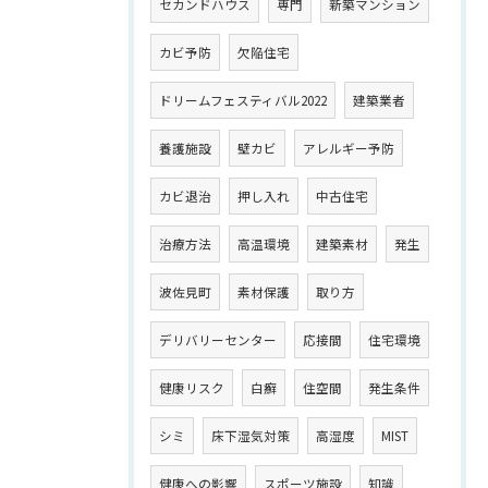
セカンドハウス
専門
新築マンション
カビ予防
欠陥住宅
ドリームフェスティバル2022
建築業者
養護施設
壁カビ
アレルギー予防
カビ退治
押し入れ
中古住宅
治療方法
高温環境
建築素材
発生
波佐見町
素材保護
取り方
デリバリーセンター
応接間
住宅環境
健康リスク
白癬
住空間
発生条件
シミ
床下湿気対策
高湿度
MIST
健康への影響
スポーツ施設
知識