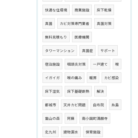
快適な住環境
商業施設
床下乾燥
真菌
カビ対策専門業者
真菌対策
無料見積もり
医療機関
タワーマンション
真菌症
サポート
宿泊施設
咽頭炎対策
一戸建て
喉
イガイガ
喉の痛み
暖房
カビ感染
床下湿気
床下基礎断熱
解決
都城市
天井カビ問題
由布院
糸島
雷山の森
阿蘇
南小国町満願寺
北九州
建物漏水
保育施設