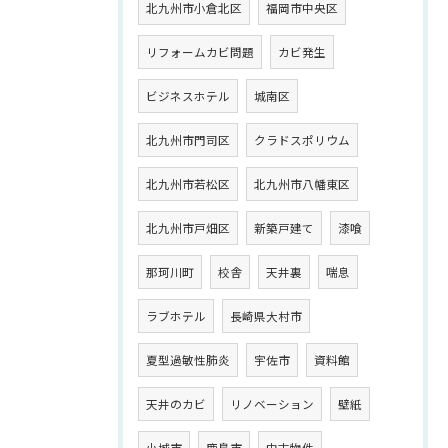
北九州市小倉北区
福岡市中央区
リフォームカビ問題
カビ発生
ビジネスホテル
城南区
北九州市門司区
クラドスポリウム
北九州市若松区
北九州市八幡東区
北九州市戸畑区
新築戸建て
漆喰
那珂川町
校舎
天井裏
喘息
ラブホテル
長崎県大村市
夏型過敏性肺炎
宇佐市
資料館
天井のカビ
リノベーション
壁紙
小城市
鹿島市
中古物件