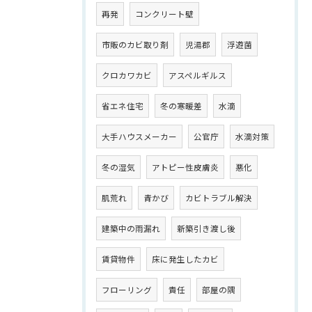
再発
コンクリート壁
市販のカビ取り剤
児湯郡
浮遊菌
クロカワカビ
アスペルギルス
省エネ住宅
冬の寒暖差
水滴
大手ハウスメーカー
公官庁
水滴対策
冬の湿気
アトピー性皮膚炎
悪化
肌荒れ
青かび
カビトラブル解決
建築中の雨漏れ
新築引き渡し後
賃貸物件
床に発生したカビ
フローリング
責任
部屋の隅