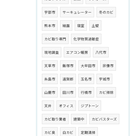
宇部市
サーキュレーター
冬のカビ
熊本市
結露
寝室
土壁
カビ取り専門
化学物質過敏症
現地調査
エアコン暖房
八代市
天草市
飯塚市
大牟田市
宗像市
糸島市
遠賀郡
玉名市
宇城市
山鹿市
田川市
行橋市
カビ掃除
天井
オフィス
ジプトーン
カビ取り業者
建築中
カビバスターズ
カビ臭
白カビ
定期清掃