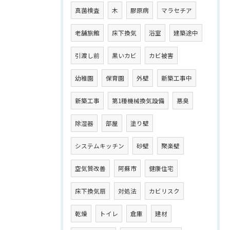
真菌検査
木
膠原病
マラセチア
老舗旅館
床下換気
浴室
建築途中
引渡し前
黒いカビ
カビ被害
幼稚園
保育園
外壁
新築工事中
新築工事
第1種機械換気設備
悪臭
除湿器
部屋
塗り壁
システムキッチン
砂壁
聚楽壁
空気質改善
阿蘇市
健康住宅
床下換気扇
対処法
カビリスク
乾燥
トイレ
倉庫
建材