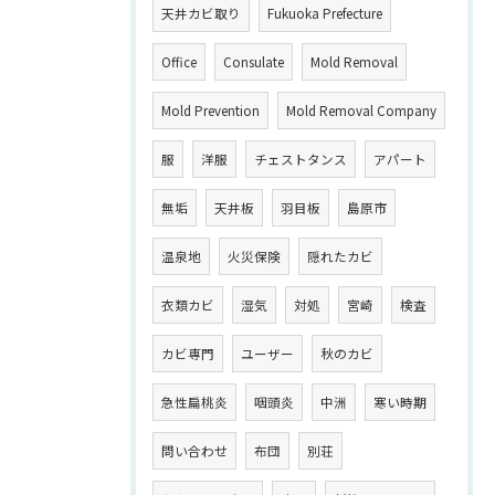
天井カビ取り
Fukuoka Prefecture
Office
Consulate
Mold Removal
Mold Prevention
Mold Removal Company
服
洋服
チェストタンス
アパート
無垢
天井板
羽目板
島原市
温泉地
火災保険
隠れたカビ
衣類カビ
湿気
対処
宮崎
検査
カビ専門
ユーザー
秋のカビ
急性扁桃炎
咽頭炎
中洲
寒い時期
問い合わせ
布団
別荘