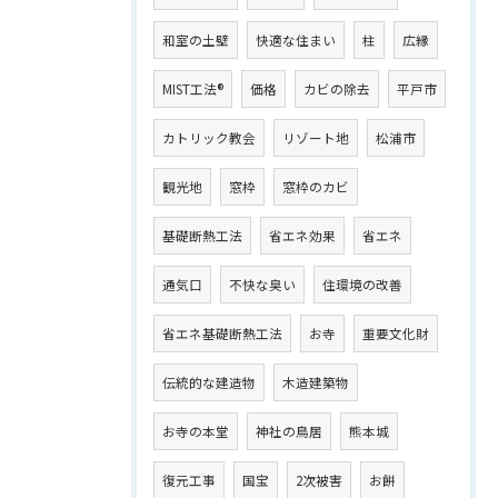
和室の土壁
快適な住まい
柱
広縁
MIST工法®
価格
カビの除去
平戸市
カトリック教会
リゾート地
松浦市
観光地
窓枠
窓枠のカビ
基礎断熱工法
省エネ効果
省エネ
通気口
不快な臭い
住環境の改善
省エネ基礎断熱工法
お寺
重要文化財
伝統的な建造物
木造建築物
お寺の本堂
神社の鳥居
熊本城
復元工事
国宝
2次被害
お餅