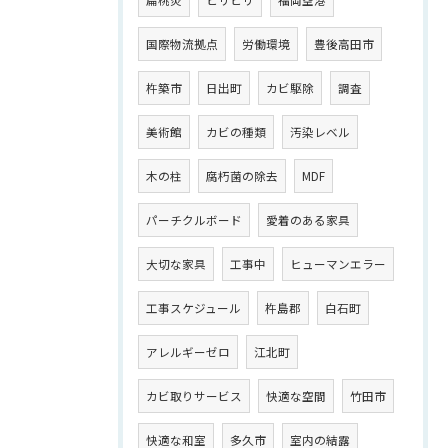
国際物流拠点
労働環境
豊後高田市
杵築市
日出町
カビ駆除
調査
美術館
カビの種類
汚染レベル
木の柱
腐朽菌の除去
MDF
パーチクルボード
愛着のある家具
大切な家具
工事中
ヒューマンエラー
工事スケジュール
杵島郡
白石町
アレルギーゼロ
江北町
カビ取りサービス
快適な空間
竹田市
快適な和室
多久市
室内の結露