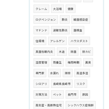
クレーム
大浴場
健康
ログペンジョン
肺炎
細菌感染症
マドンナ
過敏性肺炎
菌検査
住環境
アレルゲン
ハウスダスト
真菌性眼内炎
木造
除菌
除カビ
湿度管理
雨養生
梅雨時期
異臭
専門家
水漏れ
掃除
高温多湿
シロアリ
長崎県長崎市
リスク
対策方法
ペット
長門市
原因
高気密・高断熱住宅
シックハウス症候群