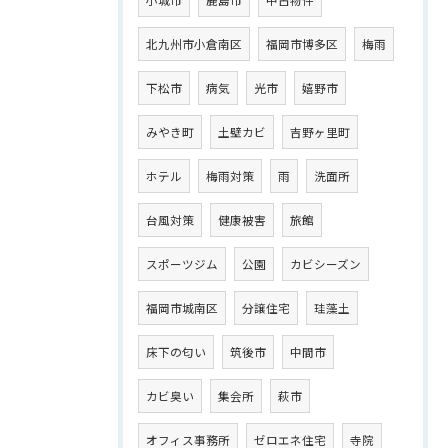
北九州市小倉南区
福岡市博多区
梅雨
下松市
病気
光市
嬉野市
みやき町
土壁カビ
吉野ヶ里町
ホテル
梅雨対策
雨
洗面所
台風対策
健康被害
旅館
スポーツジム
公園
カビシーズン
福岡市城南区
分譲住宅
珪藻土
床下の匂い
筑後市
中間市
カビ臭い
集会所
萩市
オフィス事務所
ゼロエネ住宅
寺院