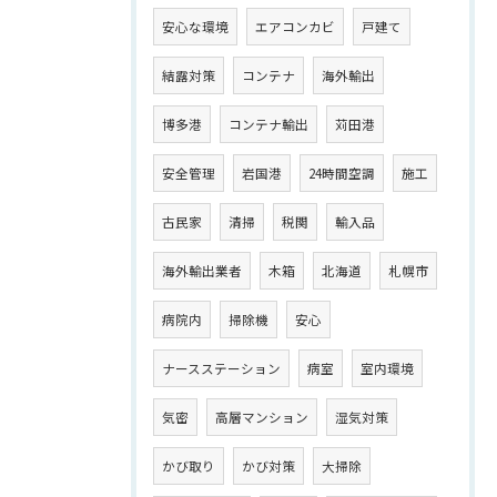
安心な環境
エアコンカビ
戸建て
結露対策
コンテナ
海外輸出
博多港
コンテナ輸出
苅田港
安全管理
岩国港
24時間空調
施工
古民家
清掃
税関
輸入品
海外輸出業者
木箱
北海道
札幌市
病院内
掃除機
安心
ナースステーション
病室
室内環境
気密
高層マンション
湿気対策
かび取り
かび対策
大掃除