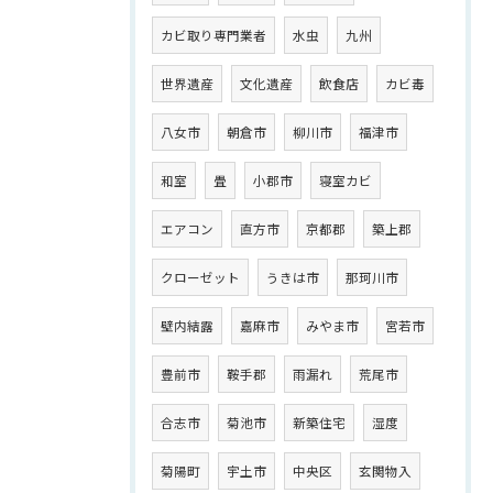
カビ取り専門業者
水虫
九州
世界遺産
文化遺産
飲食店
カビ毒
八女市
朝倉市
柳川市
福津市
和室
畳
小郡市
寝室カビ
エアコン
直方市
京都郡
築上郡
クローゼット
うきは市
那珂川市
壁内結露
嘉麻市
みやま市
宮若市
豊前市
鞍手郡
雨漏れ
荒尾市
合志市
菊池市
新築住宅
湿度
菊陽町
宇土市
中央区
玄関物入