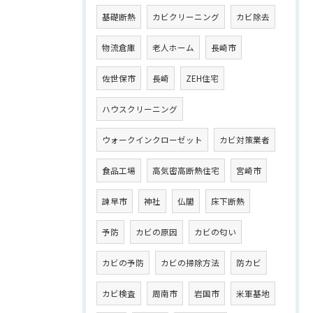
基礎断熱
カビクリーニング
カビ除去
物流倉庫
老人ホーム
長崎市
佐世保市
長崎
ZEH住宅
ハウスクリーニング
ウォークインクローゼット
カビ対策業者
食品工場
高気密高断熱住宅
宮崎市
諫早市
神社
仏閣
床下断熱
予防
カビの原因
カビの匂い
カビの予防
カビの掃除方法
防カビ
カビ検査
周南市
岩国市
米軍基地