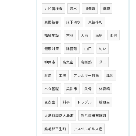
カビ菌検査
浸水
川棚町
復興
豪雨被害
床下浸水
東彼杵町
福祉施設
古材
大雨
民宿
水害
健康対策
除菌剤
山口
匂い
柳井市
高気密
高断熱
ダニ
厨房
工場
アレルギー対策
風邪
ベタ基礎
美祢市
鉄骨
体育館
更衣室
料亭
トラブル
檜風呂
大島郡周防大島町
熊毛郡田布施町
熊毛郡平生町
アスペルギルス症