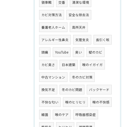
領事館
交番
清潔な環境
カビ対策方法
安全な除去法
養護老人ホーム
高所天井
アレルギー性鼻炎
気管支炎
長引く咳
頭痛
YouTube
臭い
壁のカビ
カビ臭さ
日本建築
喉のイガイガ
中古マンション
冬のカビ対策
換気不足
冬のカビ問題
バックヤード
不快な匂い
喉のヒリヒリ
喉の不快感
細菌
喉のケア
呼吸器感染症
扁桃炎
ヒリヒリ
福岡空港