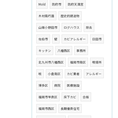
Mold
防府市
防府天満宮
木材腐朽菌
歴史的建造物
山陽小野田市
ログハウス
除去
佐伯市
壁
カビアレルギー
日田市
キッチン
八幡西区
事務所
北九州市八幡西区
福岡市南区
喫煙所
咳
小倉南区
カビ業者
アレルギー
博多区
病院
医療施設
福岡市早良区
床下カビ
合板
福岡市西区
長期優良住宅