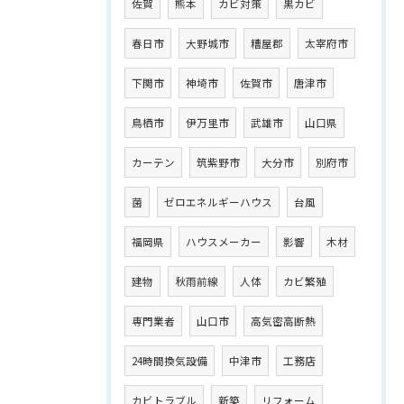
佐賀
熊本
カビ対策
黒カビ
春日市
大野城市
糟屋郡
太宰府市
下関市
神埼市
佐賀市
唐津市
鳥栖市
伊万里市
武雄市
山口県
カーテン
筑紫野市
大分市
別府市
菌
ゼロエネルギーハウス
台風
福岡県
ハウスメーカー
影響
木材
建物
秋雨前線
人体
カビ繁殖
専門業者
山口市
高気密高断熱
24時間換気設備
中津市
工務店
カビトラブル
新築
リフォーム