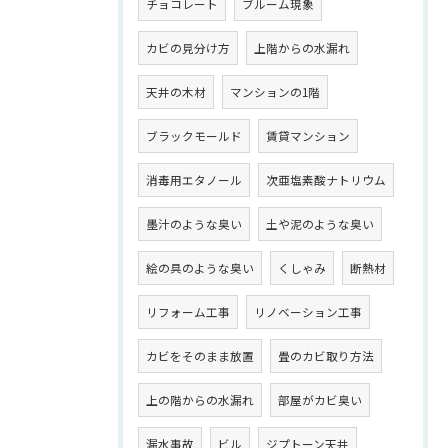
チョコレート
ブルーム現象
カビの見分け方
上階からの水漏れ
天井の木材
マンションの1階
ブラックモールド
賃貸マンション
消毒用エタノール
次亜塩素酸ナトリウム
墨汁のような臭い
土や泥のような臭い
絵の具のような臭い
くしゃみ
断熱材
リフォーム工事
リノベーション工事
カビをそのまま放置
畳のカビ取り方法
上の階からの水漏れ
部屋がカビ臭い
漏水事故
ビル
ジプトーン天井