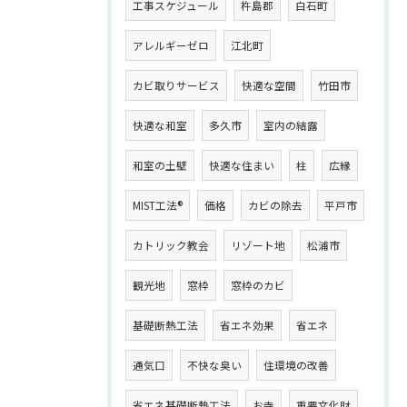
工事スケジュール
杵島郡
白石町
アレルギーゼロ
江北町
カビ取りサービス
快適な空間
竹田市
快適な和室
多久市
室内の結露
和室の土壁
快適な住まい
柱
広縁
MIST工法®
価格
カビの除去
平戸市
カトリック教会
リゾート地
松浦市
観光地
窓枠
窓枠のカビ
基礎断熱工法
省エネ効果
省エネ
通気口
不快な臭い
住環境の改善
省エネ基礎断熱工法
お寺
重要文化財