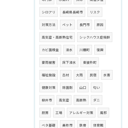
シロアリ
長崎県長崎市
リスク
対策方法
ペット
長門市
原因
高気密・高断熱住宅
シックハウス症候群
カビ菌検査
浸水
川棚町
復興
豪雨被害
床下浸水
東彼杵町
福祉施設
古材
大雨
民宿
水害
健康対策
除菌剤
山口
匂い
柳井市
高気密
高断熱
ダニ
厨房
工場
アレルギー対策
風邪
ベタ基礎
美祢市
鉄骨
体育館