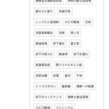
健康住宅補助金制度
持続可能な住環境
壁のカビ取り
体調不良
シックビル症候群
カビの繁殖
花粉
次亜塩素酸水
効果
使い方
建設現場
床下漏水
空き家
床下の除カビ
西海市
床下水漏れ
真菌感染症
肺アスペルギルス症
体部白癬
抗菌
室内
子供
トリコスポロン
屋根裏
健康への配慮
床下のメンテナンス
健康な居住環境
カビが繁殖
ペニシリウム