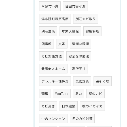
阿蘇市小倉
日田市天ケ瀬
湯布院町塚原高原
別荘カビ取り
別荘生活
年末大掃除
健康管理
領事館
交番
清潔な環境
カビ対策方法
安全な除去法
養護老人ホーム
高所天井
アレルギー性鼻炎
気管支炎
長引く咳
頭痛
YouTube
臭い
壁のカビ
カビ臭さ
日本建築
喉のイガイガ
中古マンション
冬のカビ対策