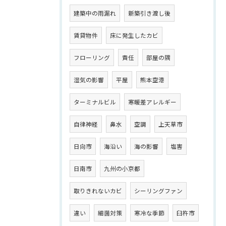
建築中の雨漏れ
新築引き渡し後
賃貸物件
床に発生したカビ
フローリング
責任
部屋の隅
湿気の影響
平屋
熊本空港
ターミナルビル
寒暖差アレルギー
自律神経
鼻水
空調
上天草市
日向市
海沿い
海の影響
塩害
日南市
九州の小京都
取りきれないカビ
シーリングファン
違い
細菌対策
寒冷な季節
臼杵市