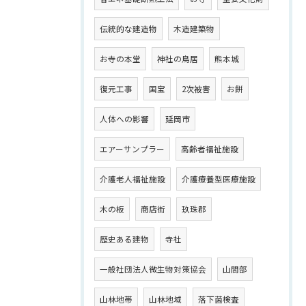
伝統的な建造物
木造建築物
お寺の本堂
神社の鳥居
熊本城
復元工事
国宝
2次被害
お餅
人体への影響
延岡市
エアーサンプラー
高齢者福祉施設
介護老人福祉施設
介護療養型医療施設
木の板
商店街
玖珠郡
歴史ある建物
寺社
一般社団法人微生物対策協会
山間部
山林地帯
山林地域
落下菌検査