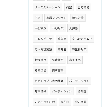
ナースステーション
病室
室内環境
気密
高層マンション
湿気対策
かび取り
かび対策
大掃除
アレルギー症
感染症
安心のカビ取り
老人介護施設
高齢者
微生物対策
健康維持
気密住宅
おすすめ
倉庫環境
高所作業
カビトラブル専門業者
パーテーション
年末清掃
パーティション
湯布院
ことぶき別荘村
立花山
中古別荘