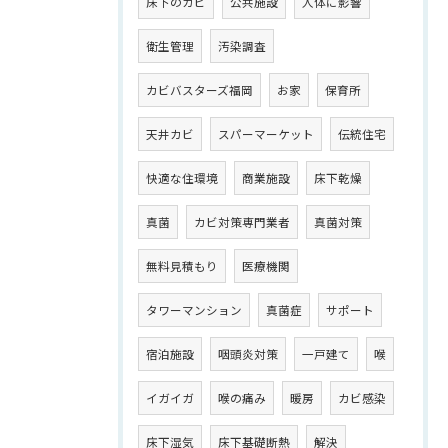
床下のカビ
公共施設
人体に影響
衛生管理
汚染調査
カビバスターズ福岡
お家
保育所
天井カビ
スパーマーケット
伝統住宅
快適な住環境
商業施設
床下乾燥
真菌
カビ対策専門業者
真菌対策
無料見積もり
医療機関
タワーマンション
真菌症
サポート
宿泊施設
咽頭炎対策
一戸建て
喉
イガイガ
喉の痛み
暖房
カビ感染
床下湿気
床下基礎断熱
解決