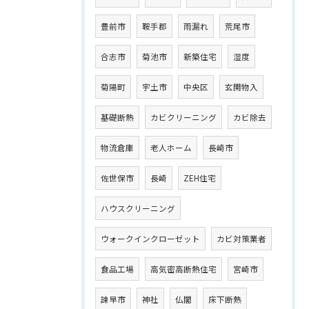
豊前市
鞍手郡
雨漏れ
荒尾市
合志市
菊池市
新築住宅
湿度
菊陽町
宇土市
中央区
玄関物入
基礎断熱
カビクリーニング
カビ除去
物流倉庫
老人ホーム
長崎市
佐世保市
長崎
ZEH住宅
ハウスクリーニング
ウォークインクローゼット
カビ対策業者
食品工場
高気密高断熱住宅
宮崎市
諫早市
神社
仏閣
床下断熱