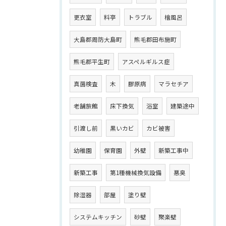
更衣室
料亭
トラブル
檜風呂
大島郡周防大島町
熊毛郡田布施町
熊毛郡平生町
アスペルギルス症
真菌検査
木
膠原病
マラセチア
老舗旅館
床下換気
浴室
建築途中
引渡し前
黒いカビ
カビ被害
幼稚園
保育園
外壁
新築工事中
新築工事
第1種機械換気設備
悪臭
除湿器
部屋
塗り壁
システムキッチン
砂壁
聚楽壁