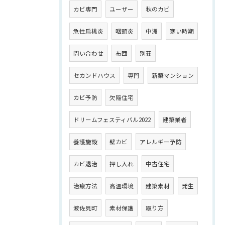
カビ専門
ユーザー
秋のカビ
急性扁桃炎
咽頭炎
中洲
寒い時期
問い合わせ
布団
別荘
セカンドハウス
専門
新築マンション
カビ予防
欠陥住宅
ドリームフェスティバル2022
建築業者
養護施設
壁カビ
アレルギー予防
カビ退治
押し入れ
中古住宅
治療方法
高温環境
建築素材
発生
波佐見町
素材保護
取り方