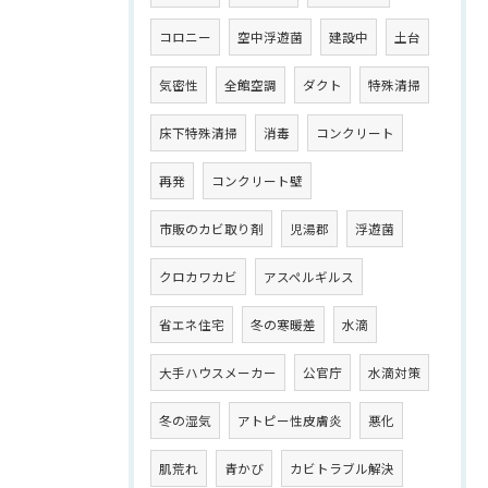
コロニー
空中浮遊菌
建設中
土台
気密性
全館空調
ダクト
特殊清掃
床下特殊清掃
消毒
コンクリート
再発
コンクリート壁
市販のカビ取り剤
児湯郡
浮遊菌
クロカワカビ
アスペルギルス
省エネ住宅
冬の寒暖差
水滴
大手ハウスメーカー
公官庁
水滴対策
冬の湿気
アトピー性皮膚炎
悪化
肌荒れ
青かび
カビトラブル解決