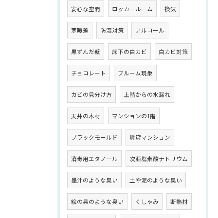
安心な空間
ロッカールーム
換気
寒暖差
防湿対策
アルコール
黒ずんだ壁
床下の白カビ
白カビ対策
チョコレート
ブルーム現象
カビの見分け方
上階からの水漏れ
天井の木材
マンションの1階
ブラックモールド
賃貸マンション
消毒用エタノール
次亜塩素酸ナトリウム
墨汁のような臭い
土や泥のような臭い
絵の具のような臭い
くしゃみ
断熱材