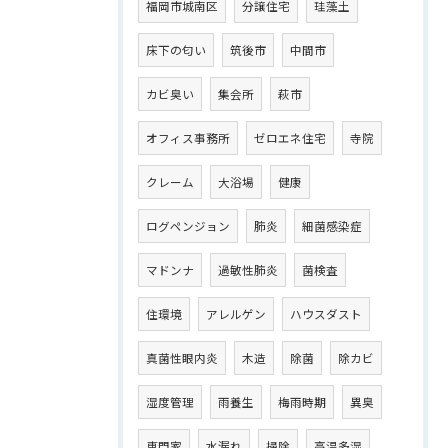
福岡市城南区
分譲住宅
珪藻土
床下の匂い
筑後市
中間市
カビ臭い
集会所
萩市
オフィス事務所
ゼロエネ住宅
寺院
クレーム
大浴場
健康
ログペンジョン
肺炎
細菌感染症
マドンナ
過敏性肺炎
菌検査
住環境
アレルゲン
ハウスダスト
真菌性眼内炎
木造
除菌
除カビ
湿度管理
雨養生
梅雨時期
異臭
専門家
水漏れ
掃除
高温多湿