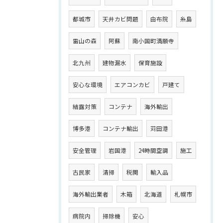
都城市
天井カビ問題
由布院
糸島
雷山の森
阿蘇
南小国町満願寺
北九州
建物漏水
保育施設
安心な環境
エアコンカビ
戸建て
結露対策
コンテナ
海外輸出
博多港
コンテナ輸出
苅田港
安全管理
岩国港
24時間空調
施工
古民家
清掃
税関
輸入品
海外輸出業者
木箱
北海道
札幌市
病院内
掃除機
安心