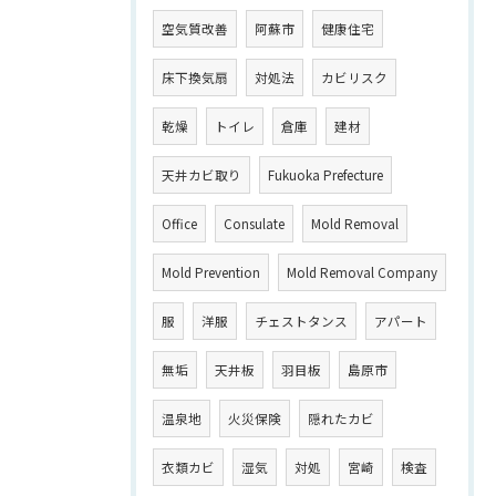
空気質改善
阿蘇市
健康住宅
床下換気扇
対処法
カビリスク
乾燥
トイレ
倉庫
建材
天井カビ取り
Fukuoka Prefecture
Office
Consulate
Mold Removal
Mold Prevention
Mold Removal Company
服
洋服
チェストタンス
アパート
無垢
天井板
羽目板
島原市
温泉地
火災保険
隠れたカビ
衣類カビ
湿気
対処
宮崎
検査