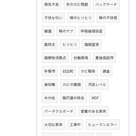
換気不足
冬のカビ問題
バックヤード
不快な匂い
喉のヒリヒリ
喉の不快感
細菌
喉のケア
呼吸器感染症
扁桃炎
ヒリヒリ
福岡空港
国際物流拠点
労働環境
豊後高田市
杵築市
日出町
カビ駆除
調査
美術館
カビの種類
汚染レベル
木の柱
腐朽菌の除去
MDF
パーチクルボード
愛着のある家具
大切な家具
工事中
ヒューマンエラー