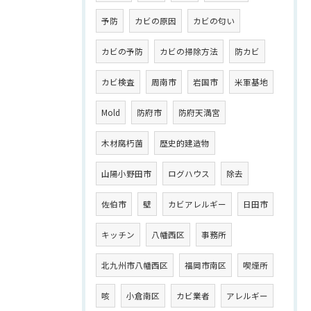
予防
カビの原因
カビの匂い
カビの予防
カビの掃除方法
防カビ
カビ検査
周南市
岩国市
米軍基地
Mold
防府市
防府天満宮
木材腐朽菌
歴史的建造物
山陽小野田市
ログハウス
除去
佐伯市
壁
カビアレルギー
日田市
キッチン
八幡西区
事務所
北九州市八幡西区
福岡市南区
喫煙所
咳
小倉南区
カビ業者
アレルギー