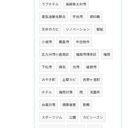
ラブホテル
長崎県大村市
夏型過敏性肺炎
宇佐市
資料館
天井のカビ
リノベーション
壁紙
小城市
鹿島市
中古物件
北九州市小倉南区
福岡市博多区
梅雨
下松市
病気
光市
嬉野市
みやき町
土壁カビ
吉野ヶ里町
ホテル
梅雨対策
雨
洗面所
台風対策
健康被害
旅館
スポーツジム
公園
カビシーズン