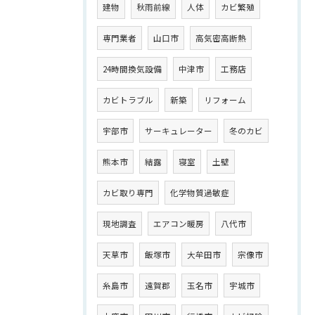
建物
秋雨前線
人体
カビ繁殖
専門業者
山口市
高気密高断熱
24時間換気設備
中津市
工務店
カビトラブル
新築
リフォーム
宇部市
サーキュレーター
冬のカビ
熊本市
結露
寝室
土壁
カビ取り専門
化学物質過敏症
現地調査
エアコン暖房
八代市
天草市
飯塚市
大牟田市
宗像市
糸島市
遠賀郡
玉名市
宇城市