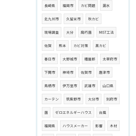
長崎県
福岡市
カビ問題
漏水
北九州市
久留米市
秋カビ
現場調査
大分
腐朽菌
MIST工法
佐賀
熊本
カビ対策
黒カビ
春日市
大野城市
糟屋郡
太宰府市
下関市
神埼市
佐賀市
唐津市
鳥栖市
伊万里市
武雄市
山口県
カーテン
筑紫野市
大分市
別府市
菌
ゼロエネルギーハウス
台風
福岡県
ハウスメーカー
影響
木材