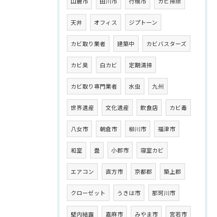
山鹿市
田川市
行橋市
カビ掃除
天井
オフィス
ジプトーン
カビ取り業者
建築中
カビバスターズ
カビ臭
白カビ
定期清掃
カビ取り専門業者
水虫
九州
世界遺産
文化遺産
飲食店
カビ毒
八女市
朝倉市
柳川市
福津市
和室
畳
小郡市
寝室カビ
エアコン
直方市
京都郡
築上郡
クローゼット
うきは市
那珂川市
壁内結露
嘉麻市
みやま市
宮若市