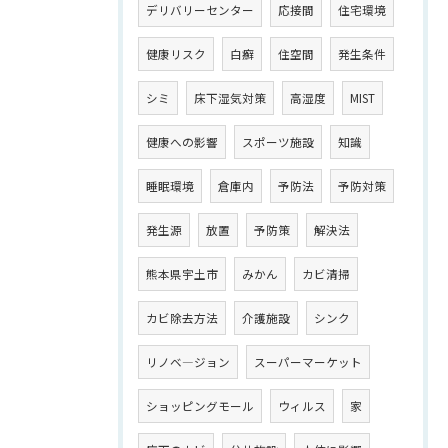
デリバリーセンター
応接間
住宅環境
健康リスク
白癬
住空間
発生条件
シミ
床下湿気対策
高湿度
MIST
健康への影響
スポーツ施設
知識
睡眠環境
倉庫内
予防法
予防対策
発生源
放置
予防策
解決法
熊本県宇土市
みかん
カビ清掃
カビ除去方法
介護施設
シンク
リノベ―ジョン
スーパーマーケット
ショッピングモール
ウィルス
家