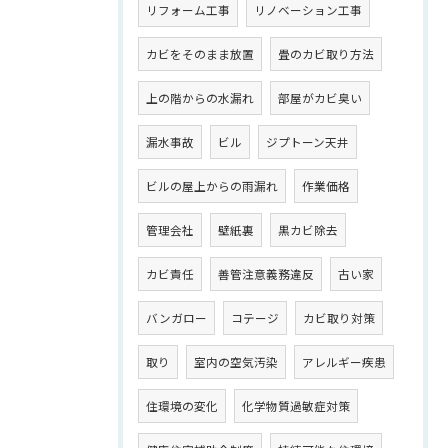
リフォーム工事
リノベーション工事
カビをそのまま放置
畳のカビ取り方法
上の階からの水漏れ
部屋がカビ臭い
漏水事故
ビル
ジプトーン天井
ビルの屋上からの雨漏れ
作業価格
管理会社
壁紙裏
黒カビ除去
カビ責任
善管注意義務違反
古い家
バンガロー
コテージ
カビ取り対策
取り
室内の空気汚染
アレルギー疾患
住環境の変化
化学物質過敏症対策