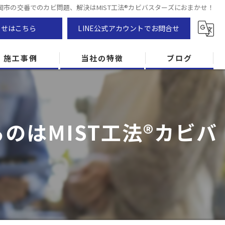
岡市の交番でのカビ問題、解決はMIST工法®カビバスターズにおまかせ！
わせはこちら
LINE公式アカウントでお問合せ
施工事例
当社の特徴
ブログ
カビ除去
防カビ
のはMIST工法®カビバ
カビ専門
ZEH住宅
カビ検査