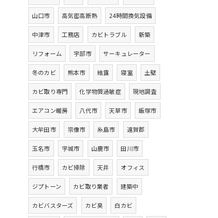
山口市
高気密高断熱
24時間換気設備
中津市
工務店
カビトラブル
新築
リフォーム
宇部市
サーキュレーター
冬のカビ
熊本市
結露
寝室
土壁
カビ取り専門
化学物質過敏症
現地調査
エアコン暖房
八代市
天草市
飯塚市
大牟田市
宗像市
糸島市
遠賀郡
玉名市
宇城市
山鹿市
田川市
行橋市
カビ掃除
天井
オフィス
ジプトーン
カビ取り業者
建築中
カビバスターズ
カビ臭
白カビ