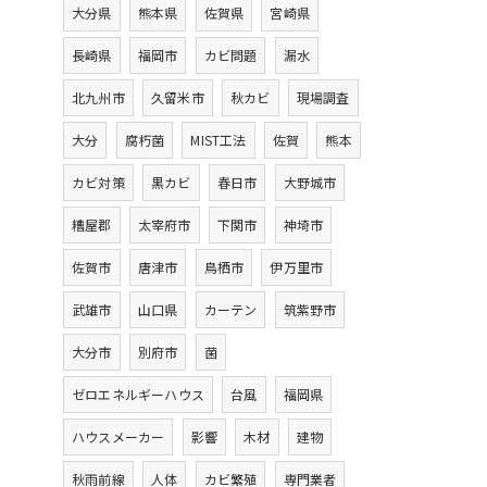
大分県
熊本県
佐賀県
宮崎県
長崎県
福岡市
カビ問題
漏水
北九州市
久留米市
秋カビ
現場調査
大分
腐朽菌
MIST工法
佐賀
熊本
カビ対策
黒カビ
春日市
大野城市
糟屋郡
太宰府市
下関市
神埼市
佐賀市
唐津市
鳥栖市
伊万里市
武雄市
山口県
カーテン
筑紫野市
大分市
別府市
菌
ゼロエネルギーハウス
台風
福岡県
ハウスメーカー
影響
木材
建物
秋雨前線
人体
カビ繁殖
専門業者