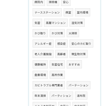
病院内
掃除機
安心
ナースステーション
病室
室内環境
気密
高層マンション
湿気対策
かび取り
かび対策
大掃除
アレルギー症
感染症
安心のカビ取り
老人介護施設
高齢者
微生物対策
健康維持
気密住宅
おすすめ
倉庫環境
高所作業
カビトラブル専門業者
パーテーション
年末清掃
パーティション
湯布院
ことぶき別荘村
立花山
中古別荘