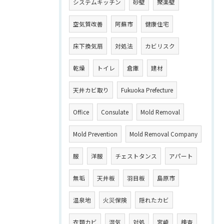
システムキッチン
砂壁
聚楽壁
空気質改善
阿蘇市
健康住宅
床下換気扇
対処法
カビリスク
乾燥
トイレ
倉庫
建材
天井カビ取り
Fukuoka Prefecture
Office
Consulate
Mold Removal
Mold Prevention
Mold Removal Company
服
洋服
チェストタンス
アパート
無垢
天井板
羽目板
島原市
温泉地
火災保険
隠れたカビ
衣類カビ
湿気
対処
宮崎
検査