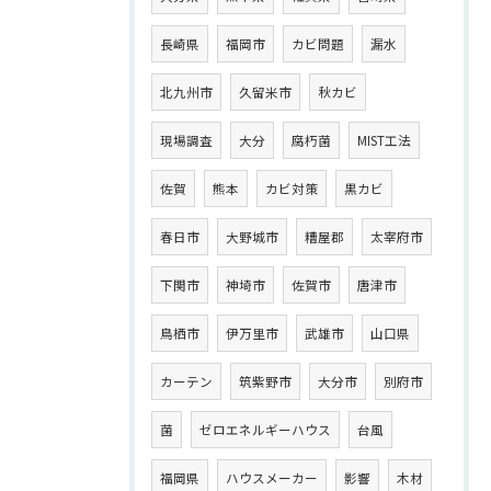
長崎県
福岡市
カビ問題
漏水
北九州市
久留米市
秋カビ
現場調査
大分
腐朽菌
MIST工法
佐賀
熊本
カビ対策
黒カビ
春日市
大野城市
糟屋郡
太宰府市
下関市
神埼市
佐賀市
唐津市
鳥栖市
伊万里市
武雄市
山口県
カーテン
筑紫野市
大分市
別府市
菌
ゼロエネルギーハウス
台風
福岡県
ハウスメーカー
影響
木材