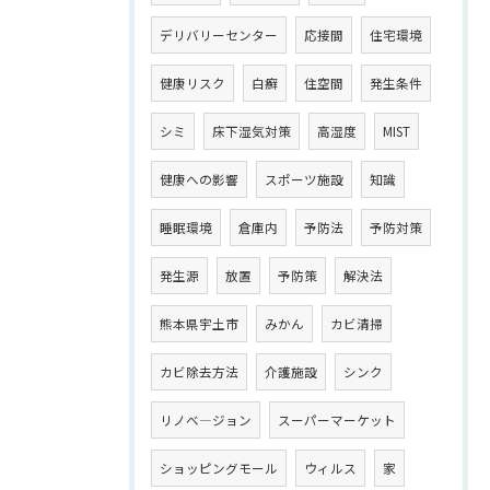
デリバリーセンター
応接間
住宅環境
健康リスク
白癬
住空間
発生条件
シミ
床下湿気対策
高湿度
MIST
健康への影響
スポーツ施設
知識
睡眠環境
倉庫内
予防法
予防対策
発生源
放置
予防策
解決法
熊本県宇土市
みかん
カビ清掃
カビ除去方法
介護施設
シンク
リノベ―ジョン
スーパーマーケット
ショッピングモール
ウィルス
家