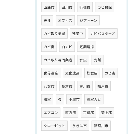
山鹿市
田川市
行橋市
カビ掃除
天井
オフィス
ジプトーン
カビ取り業者
建築中
カビバスターズ
カビ臭
白カビ
定期清掃
カビ取り専門業者
水虫
九州
世界遺産
文化遺産
飲食店
カビ毒
八女市
朝倉市
柳川市
福津市
和室
畳
小郡市
寝室カビ
エアコン
直方市
京都郡
築上郡
クローゼット
うきは市
那珂川市