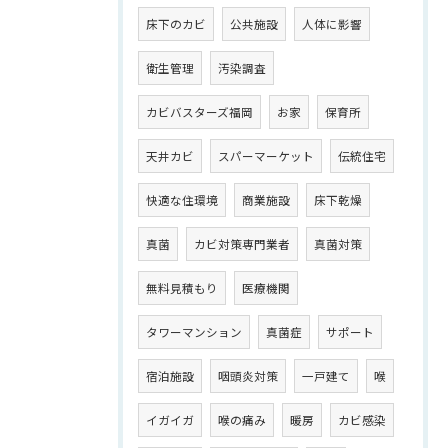
床下のカビ
公共施設
人体に影響
衛生管理
汚染調査
カビバスターズ福岡
お家
保育所
天井カビ
スパーマーケット
伝統住宅
快適な住環境
商業施設
床下乾燥
真菌
カビ対策専門業者
真菌対策
無料見積もり
医療機関
タワーマンション
真菌症
サポート
宿泊施設
咽頭炎対策
一戸建て
喉
イガイガ
喉の痛み
暖房
カビ感染