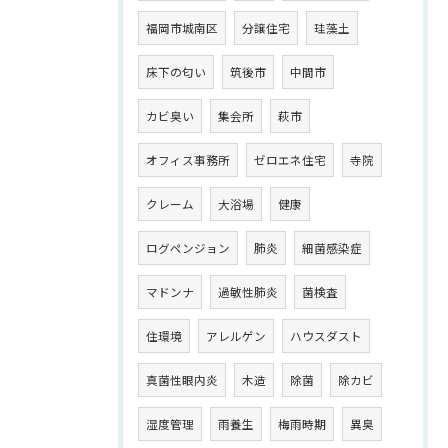
福岡市城南区
分譲住宅
珪藻土
床下の匂い
筑後市
中間市
カビ臭い
集会所
萩市
オフィス事務所
ゼロエネ住宅
寺院
クレーム
大浴場
健康
ログペンジョン
肺炎
細菌感染症
マドンナ
過敏性肺炎
菌検査
住環境
アレルゲン
ハウスダスト
真菌性眼内炎
木造
除菌
除カビ
湿度管理
雨養生
梅雨時期
異臭