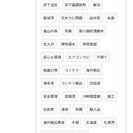
床下湿気
床下基礎断熱
解決
都城市
天井カビ問題
由布院
糸島
雷山の森
阿蘇
南小国町満願寺
北九州
建物漏水
保育施設
安心な環境
エアコンカビ
戸建て
結露対策
コンテナ
海外輸出
博多港
コンテナ輸出
苅田港
安全管理
岩国港
24時間空調
施工
古民家
清掃
税関
輸入品
海外輸出業者
木箱
北海道
札幌市