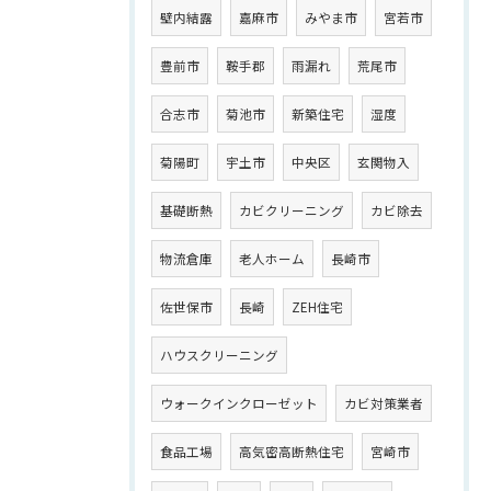
壁内結露
嘉麻市
みやま市
宮若市
豊前市
鞍手郡
雨漏れ
荒尾市
合志市
菊池市
新築住宅
湿度
菊陽町
宇土市
中央区
玄関物入
基礎断熱
カビクリーニング
カビ除去
物流倉庫
老人ホーム
長崎市
佐世保市
長崎
ZEH住宅
ハウスクリーニング
ウォークインクローゼット
カビ対策業者
食品工場
高気密高断熱住宅
宮崎市