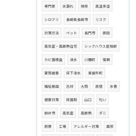
専門家
水漏れ
掃除
高温多湿
シロアリ
長崎県長崎市
リスク
対策方法
ペット
長門市
原因
高気密・高断熱住宅
シックハウス症候群
カビ菌検査
浸水
川棚町
復興
豪雨被害
床下浸水
東彼杵町
福祉施設
古材
大雨
民宿
水害
健康対策
除菌剤
山口
匂い
柳井市
高気密
高断熱
ダニ
厨房
工場
アレルギー対策
風邪