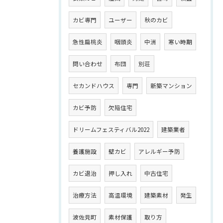
カビ専門
ユーザー
秋のカビ
急性扁桃炎
咽頭炎
中洲
寒い時期
問い合わせ
布団
別荘
セカンドハウス
専門
新築マンション
カビ予防
欠陥住宅
ドリームフェスティバル2022
建築業者
養護施設
壁カビ
アレルギー予防
カビ退治
押し入れ
中古住宅
治療方法
高温環境
建築素材
発生
波佐見町
素材保護
取り方