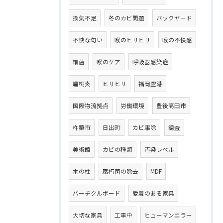
換気不足
冬のカビ問題
バックヤード
不快な匂い
喉のヒリヒリ
喉の不快感
細菌
喉のケア
呼吸器感染症
扁桃炎
ヒリヒリ
福岡空港
国際物流拠点
労働環境
豊後高田市
杵築市
日出町
カビ駆除
調査
美術館
カビの種類
汚染レベル
木の柱
腐朽菌の除去
MDF
パーチクルボード
愛着のある家具
大切な家具
工事中
ヒューマンエラー