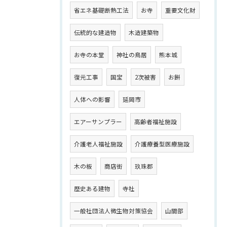
省エネ基礎断熱工法
お寺
重要文化財
伝統的な建造物
木造建築物
お寺の本堂
神社の鳥居
熊本城
復元工事
国宝
2次被害
お餅
人体への影響
延岡市
エアーサンプラー
高齢者福祉施設
介護老人福祉施設
介護療養型医療施設
木の板
商店街
玖珠郡
歴史ある建物
寺社
一般社団法人微生物対策協会
山間部