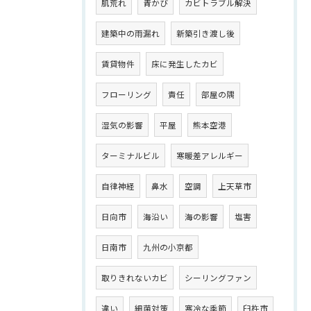
肌荒れ
青かび
カビトラブル解決
建築中の雨漏れ
新築引き渡し後
賃貸物件
床に発生したカビ
フローリング
責任
部屋の隅
湿気の影響
平屋
熊本空港
ターミナルビル
寒暖差アレルギー
自律神経
鼻水
空調
上天草市
日向市
海沿い
海の影響
塩害
日南市
九州の小京都
取りきれないカビ
シーリングファン
違い
細菌対策
寒冷な季節
臼杵市