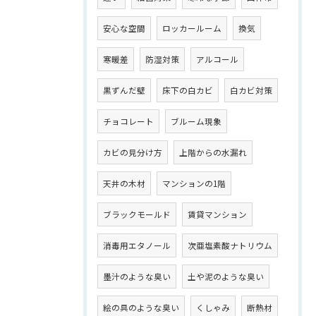
安心な空間
ロッカールーム
換気
寒暖差
防湿対策
アルコール
黒ずんだ壁
床下の白カビ
白カビ対策
チョコレート
ブルーム現象
カビの見分け方
上階からの水漏れ
天井の木材
マンションの1階
ブラックモールド
賃貸マンション
消毒用エタノール
次亜塩素酸ナトリウム
墨汁のような臭い
土や泥のような臭い
絵の具のような臭い
くしゃみ
断熱材