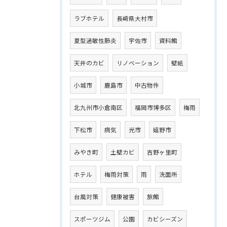
ラブホテル
長崎県大村市
夏型過敏性肺炎
宇佐市
資料館
天井のカビ
リノベーション
壁紙
小城市
鹿島市
中古物件
北九州市小倉南区
福岡市博多区
梅雨
下松市
病気
光市
嬉野市
みやき町
土壁カビ
吉野ヶ里町
ホテル
梅雨対策
雨
洗面所
台風対策
健康被害
旅館
スポーツジム
公園
カビシーズン