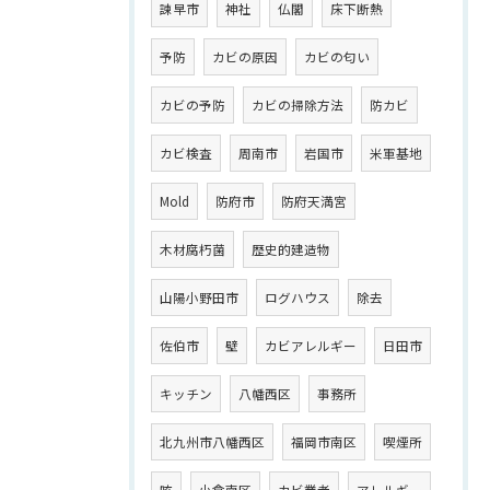
諫早市
神社
仏閣
床下断熱
予防
カビの原因
カビの匂い
カビの予防
カビの掃除方法
防カビ
カビ検査
周南市
岩国市
米軍基地
Mold
防府市
防府天満宮
木材腐朽菌
歴史的建造物
山陽小野田市
ログハウス
除去
佐伯市
壁
カビアレルギー
日田市
キッチン
八幡西区
事務所
北九州市八幡西区
福岡市南区
喫煙所
咳
小倉南区
カビ業者
アレルギー