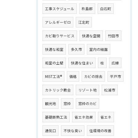
工事スケジュール
杵島郡
白石町
アレルギーゼロ
江北町
カビ取りサービス
快適な空間
竹田市
快適な和室
多久市
室内の結露
和室の土壁
快適な住まい
柱
広縁
MIST工法®
価格
カビの除去
平戸市
カトリック教会
リゾート地
松浦市
観光地
窓枠
窓枠のカビ
基礎断熱工法
省エネ効果
省エネ
通気口
不快な臭い
住環境の改善