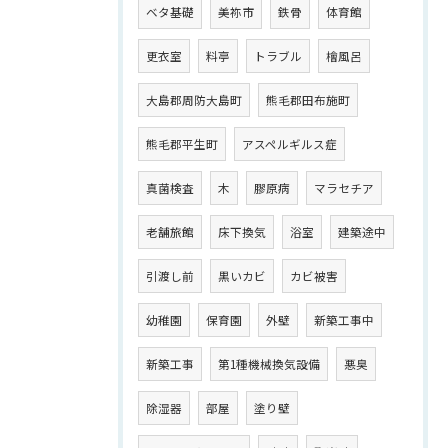
ベタ基礎
美祢市
鉄骨
体育館
更衣室
料亭
トラブル
檜風呂
大島郡周防大島町
熊毛郡田布施町
熊毛郡平生町
アスペルギルス症
真菌検査
木
膠原病
マラセチア
老舗旅館
床下換気
浴室
建築途中
引渡し前
黒いカビ
カビ被害
幼稚園
保育園
外壁
新築工事中
新築工事
第1種機械換気設備
悪臭
除湿器
部屋
塗り壁