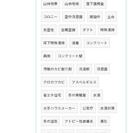
山林地帯
山林地域
落下菌検査
コロニー
空中浮遊菌
建設中
土台
気密性
全館空調
ダクト
特殊清掃
床下特殊清掃
消毒
コンクリート
再発
コンクリート壁
市販のカビ取り剤
児湯郡
浮遊菌
クロカワカビ
アスペルギルス
省エネ住宅
冬の寒暖差
水滴
大手ハウスメーカー
公官庁
水滴対策
冬の湿気
アトピー性皮膚炎
悪化