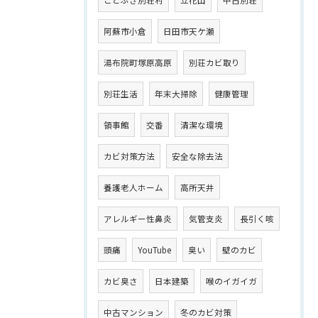
阿蘇市小倉
日田市天ケ瀬
湯布院町塚原高原
別荘カビ取り
別荘生活
年末大掃除
健康管理
領事館
交番
清潔な環境
カビ対策方法
安全な除去法
養護老人ホーム
高所天井
アレルギー性鼻炎
気管支炎
長引く咳
頭痛
YouTube
臭い
壁のカビ
カビ臭さ
日本建築
喉のイガイガ
中古マンション
冬のカビ対策