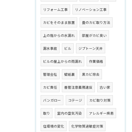
リフォーム工事
リノベーション工事
カビをそのまま放置
畳のカビ取り方法
上の階からの水漏れ
部屋がカビ臭い
漏水事故
ビル
ジプトーン天井
ビルの屋上からの雨漏れ
作業価格
管理会社
壁紙裏
黒カビ除去
カビ責任
善管注意義務違反
古い家
バンガロー
コテージ
カビ取り対策
取り
室内の空気汚染
アレルギー疾患
住環境の変化
化学物質過敏症対策