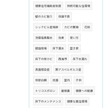
健康住宅補助金制度
持続可能な住環境
壁のカビ取り
体調不良
シックビル症候群
カビの繁殖
花粉
次亜塩素酸水
効果
使い方
建設現場
床下漏水
空き家
床下の除カビ
西海市
床下水漏れ
真菌感染症
肺アスペルギルス症
体部白癬
抗菌
室内
子供
トリコスポロン
屋根裏
健康への配慮
床下のメンテナンス
健康な居住環境