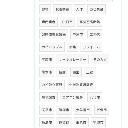
建物
秋雨前線
人体
カビ繁殖
専門業者
山口市
高気密高断熱
24時間換気設備
中津市
工務店
カビトラブル
新築
リフォーム
宇部市
サーキュレーター
冬のカビ
熊本市
結露
寝室
土壁
カビ取り専門
化学物質過敏症
現地調査
エアコン暖房
八代市
天草市
飯塚市
大牟田市
宗像市
糸島市
遠賀郡
玉名市
宇城市