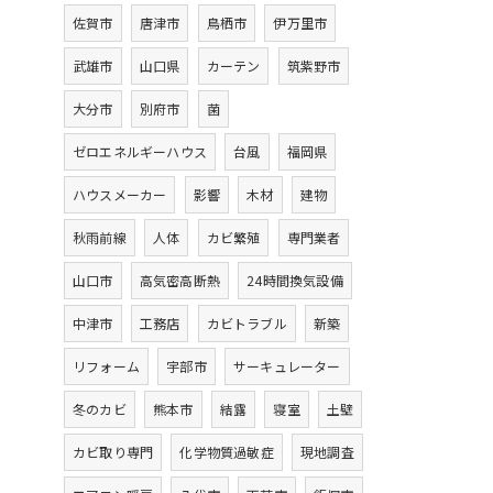
佐賀市
唐津市
鳥栖市
伊万里市
武雄市
山口県
カーテン
筑紫野市
大分市
別府市
菌
ゼロエネルギーハウス
台風
福岡県
ハウスメーカー
影響
木材
建物
秋雨前線
人体
カビ繁殖
専門業者
山口市
高気密高断熱
24時間換気設備
中津市
工務店
カビトラブル
新築
リフォーム
宇部市
サーキュレーター
冬のカビ
熊本市
結露
寝室
土壁
カビ取り専門
化学物質過敏症
現地調査