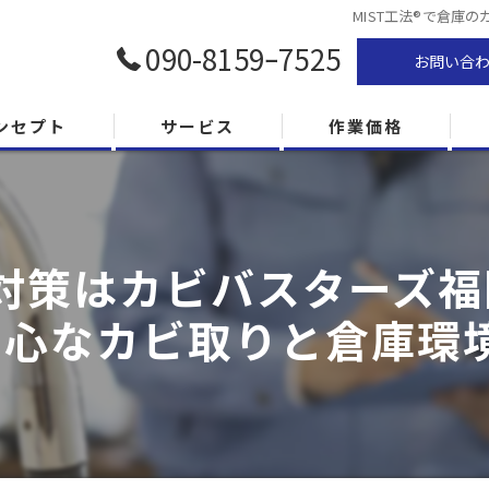
MIST工法®で倉
090-8159ｰ7525
お問い合
ンセプト
サービス
作業価格
対策はカビバスターズ福岡
安心なカビ取りと倉庫環