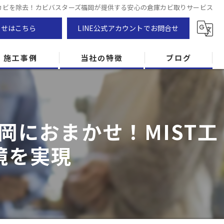
庫のカビを除去！カビバスターズ福岡が提供する安心の倉庫カビ取りサービス
わせはこちら
LINE公式アカウントでお問合せ
施工事例
当社の特徴
ブログ
カビ除去
防カビ
におまかせ！MIST工
カビ専門
境を実現
ZEH住宅
カビ検査