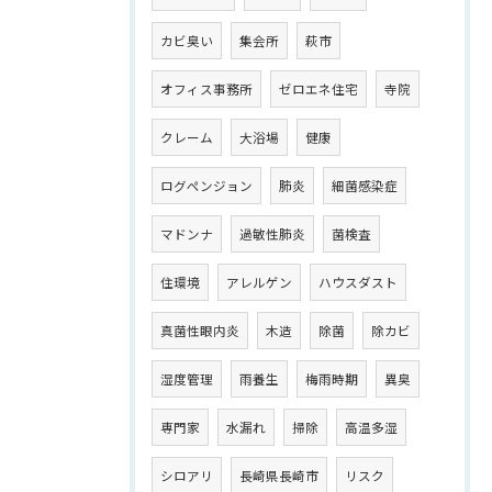
カビ臭い
集会所
萩市
オフィス事務所
ゼロエネ住宅
寺院
クレーム
大浴場
健康
ログペンジョン
肺炎
細菌感染症
マドンナ
過敏性肺炎
菌検査
住環境
アレルゲン
ハウスダスト
真菌性眼内炎
木造
除菌
除カビ
湿度管理
雨養生
梅雨時期
異臭
専門家
水漏れ
掃除
高温多湿
シロアリ
長崎県長崎市
リスク