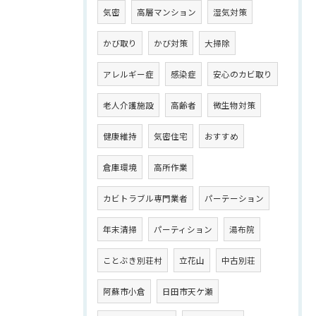
気密
高層マンション
湿気対策
かび取り
かび対策
大掃除
アレルギー症
感染症
安心のカビ取り
老人介護施設
高齢者
微生物対策
健康維持
気密住宅
おすすめ
倉庫環境
高所作業
カビトラブル専門業者
パーテーション
年末清掃
パーティション
湯布院
ことぶき別荘村
立花山
中古別荘
阿蘇市小倉
日田市天ケ瀬