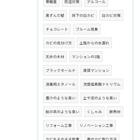
寒暖差
防湿対策
アルコール
黒ずんだ壁
床下の白カビ
白カビ対策
チョコレート
ブルーム現象
カビの見分け方
上階からの水漏れ
天井の木材
マンションの1階
ブラックモールド
賃貸マンション
消毒用エタノール
次亜塩素酸ナトリウム
墨汁のような臭い
土や泥のような臭い
絵の具のような臭い
くしゃみ
断熱材
リフォーム工事
リノベーション工事
カビをそのまま放置
畳のカビ取り方法