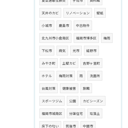
夏型過敏性肺炎
宇佐市
資料館
天井のカビ
リノベーション
壁紙
小城市
鹿島市
中古物件
北九州市小倉南区
福岡市博多区
梅雨
下松市
病気
光市
嬉野市
みやき町
土壁カビ
吉野ヶ里町
ホテル
梅雨対策
雨
洗面所
台風対策
健康被害
旅館
スポーツジム
公園
カビシーズン
福岡市城南区
分譲住宅
珪藻土
床下の匂い
筑後市
中間市