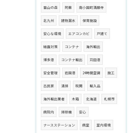
雷山の森
阿蘇
南小国町満願寺
北九州
建物漏水
保育施設
安心な環境
エアコンカビ
戸建て
結露対策
コンテナ
海外輸出
博多港
コンテナ輸出
苅田港
安全管理
岩国港
24時間空調
施工
古民家
清掃
税関
輸入品
海外輸出業者
木箱
北海道
札幌市
病院内
掃除機
安心
ナースステーション
病室
室内環境