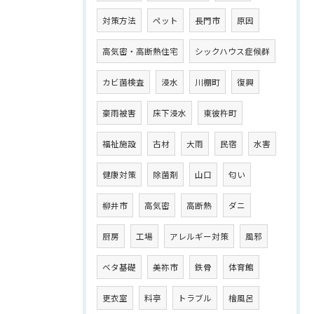
対策方法
ペット
長門市
原因
高気密・高断熱住宅
シックハウス症候群
カビ菌検査
浸水
川棚町
復興
豪雨被害
床下浸水
東彼杵町
福祉施設
古材
大雨
民宿
水害
健康対策
除菌剤
山口
匂い
柳井市
高気密
高断熱
ダニ
厨房
工場
アレルギー対策
風邪
ベタ基礎
美祢市
鉄骨
体育館
更衣室
料亭
トラブル
檜風呂