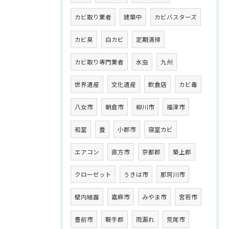
カビ取り業者
建築中
カビバスターズ
カビ臭
白カビ
定期清掃
カビ取り専門業者
水虫
九州
世界遺産
文化遺産
飲食店
カビ毒
八女市
朝倉市
柳川市
福津市
和室
畳
小郡市
寝室カビ
エアコン
直方市
京都郡
築上郡
クローゼット
うきは市
那珂川市
壁内結露
嘉麻市
みやま市
宮若市
豊前市
鞍手郡
雨漏れ
荒尾市