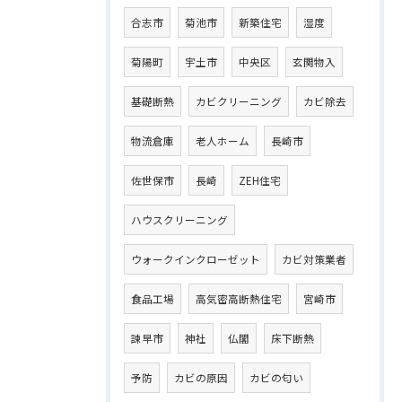
合志市
菊池市
新築住宅
湿度
菊陽町
宇土市
中央区
玄関物入
基礎断熱
カビクリーニング
カビ除去
物流倉庫
老人ホーム
長崎市
佐世保市
長崎
ZEH住宅
ハウスクリーニング
ウォークインクローゼット
カビ対策業者
食品工場
高気密高断熱住宅
宮崎市
諫早市
神社
仏閣
床下断熱
予防
カビの原因
カビの匂い