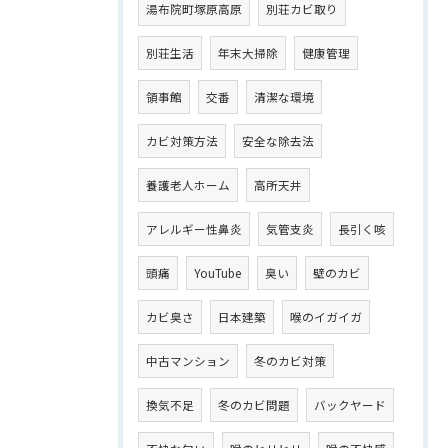
湯布院町塚原高原
別荘カビ取り
別荘生活
年末大掃除
健康管理
領事館
交番
清潔な環境
カビ対策方法
安全な除去法
養護老人ホーム
高所天井
アレルギー性鼻炎
気管支炎
長引く咳
頭痛
YouTube
臭い
壁のカビ
カビ臭さ
日本建築
喉のイガイガ
中古マンション
冬のカビ対策
換気不足
冬のカビ問題
バックヤード