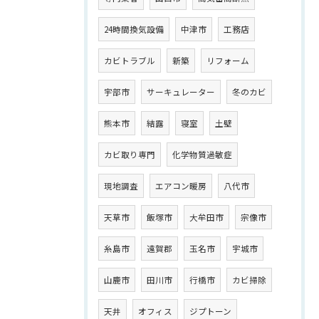
24時間換気設備
中津市
工務店
カビトラブル
新築
リフォーム
宇部市
サーキュレーター
冬のカビ
熊本市
結露
寝室
土壁
カビ取り専門
化学物質過敏症
現地調査
エアコン暖房
八代市
天草市
飯塚市
大牟田市
宗像市
糸島市
遠賀郡
玉名市
宇城市
山鹿市
田川市
行橋市
カビ掃除
天井
オフィス
ジプトーン