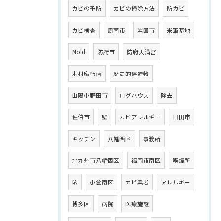
カビの予防
カビの掃除方法
防カビ
カビ検査
周南市
岩国市
米軍基地
Mold
防府市
防府天満宮
木材腐朽菌
歴史的建造物
山陽小野田市
ログハウス
除去
佐伯市
壁
カビアレルギー
日田市
キッチン
八幡西区
事務所
北九州市八幡西区
福岡市南区
喫煙所
咳
小倉南区
カビ業者
アレルギー
博多区
病院
医療施設