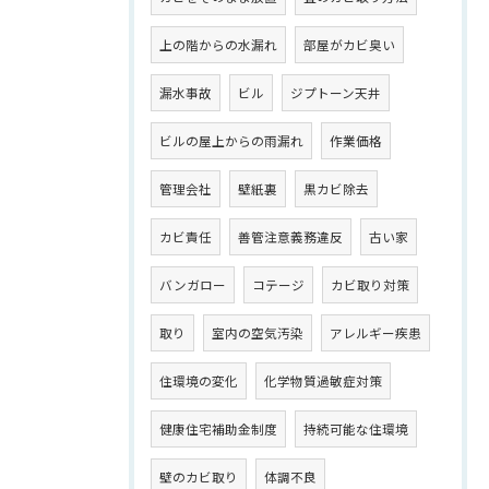
上の階からの水漏れ
部屋がカビ臭い
漏水事故
ビル
ジプトーン天井
ビルの屋上からの雨漏れ
作業価格
管理会社
壁紙裏
黒カビ除去
カビ責任
善管注意義務違反
古い家
バンガロー
コテージ
カビ取り対策
取り
室内の空気汚染
アレルギー疾患
住環境の変化
化学物質過敏症対策
健康住宅補助金制度
持続可能な住環境
壁のカビ取り
体調不良