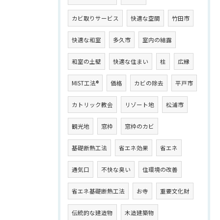
カビ取りサービス
快適な空間
竹田市
快適な和室
多久市
室内の結露
和室の土壁
快適な住まい
柱
広縁
MIST工法®
価格
カビの除去
平戸市
カトリック教会
リゾート地
松浦市
観光地
窓枠
窓枠のカビ
基礎断熱工法
省エネ効果
省エネ
通気口
不快な臭い
住環境の改善
省エネ基礎断熱工法
お寺
重要文化財
伝統的な建造物
木造建築物