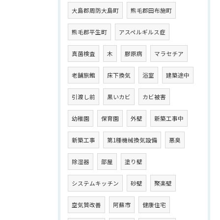
大島郡周防大島町
熊毛郡田布施町
熊毛郡平生町
アスペルギルス症
真菌検査
木
膠原病
マラセチア
老舗旅館
床下換気
浴室
建築途中
引渡し前
黒いカビ
カビ被害
幼稚園
保育園
外壁
新築工事中
新築工事
第1種機械換気設備
悪臭
除湿器
部屋
塗り壁
システムキッチン
砂壁
聚楽壁
空気質改善
阿蘇市
健康住宅