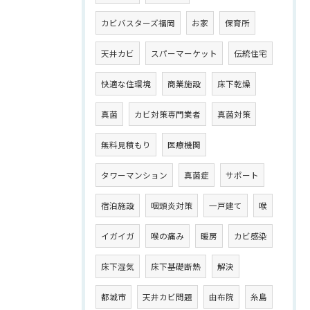
カビバスターズ福岡
お家
保育所
天井カビ
スパーマーケット
伝統住宅
快適な住環境
商業施設
床下乾燥
真菌
カビ対策専門業者
真菌対策
無料見積もり
医療機関
タワーマンション
真菌症
サポート
宿泊施設
咽頭炎対策
一戸建て
喉
イガイガ
喉の痛み
暖房
カビ感染
床下湿気
床下基礎断熱
解決
都城市
天井カビ問題
由布院
糸島