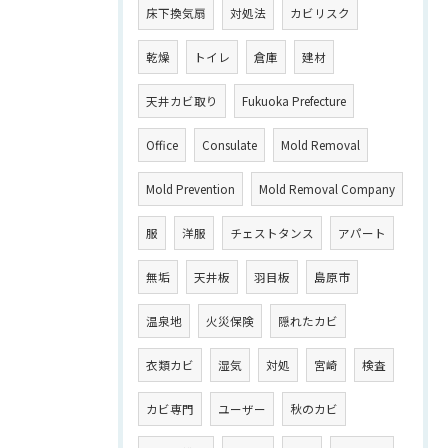
床下換気扇
対処法
カビリスク
乾燥
トイレ
倉庫
建材
天井カビ取り
Fukuoka Prefecture
Office
Consulate
Mold Removal
Mold Prevention
Mold Removal Company
服
洋服
チェストタンス
アパート
無垢
天井板
羽目板
島原市
温泉地
火災保険
隠れたカビ
衣類カビ
湿気
対処
宮崎
検査
カビ専門
ユーザー
秋のカビ