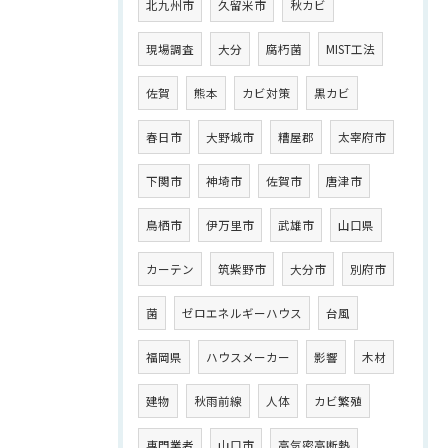
北九州市
久留米市
秋カビ
現場調査
大分
腐朽菌
MIST工法
佐賀
熊本
カビ対策
黒カビ
春日市
大野城市
糟屋郡
太宰府市
下関市
神埼市
佐賀市
唐津市
鳥栖市
伊万里市
武雄市
山口県
カーテン
筑紫野市
大分市
別府市
菌
ゼロエネルギーハウス
台風
福岡県
ハウスメーカー
影響
木材
建物
秋雨前線
人体
カビ繁殖
専門業者
山口市
高気密高断熱