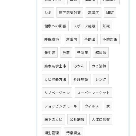
シミ
床下湿気対策
高湿度
MIST
健康への影響
スポーツ施設
知識
睡眠環境
倉庫内
予防法
予防対策
発生源
放置
予防策
解決法
熊本県宇土市
みかん
カビ清掃
カビ除去方法
介護施設
シンク
リノベ―ジョン
スーパーマーケット
ショッピングモール
ウィルス
家
床下のカビ
公共施設
人体に影響
衛生管理
汚染調査