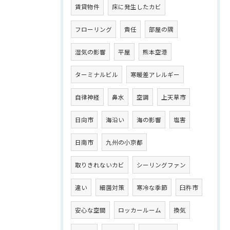
賃貸物件
床に発生したカビ
フローリング
責任
部屋の隅
湿気の影響
平屋
熊本空港
ターミナルビル
寒暖差アレルギー
自律神経
鼻水
空調
上天草市
日向市
海沿い
海の影響
塩害
日南市
九州の小京都
取りきれないカビ
シーリングファン
違い
細菌対策
寒冷な季節
臼杵市
安心な空間
ロッカールーム
換気