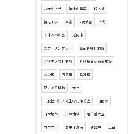
お寺の本堂
神社の鳥居
熊本城
復元工事
国宝
2次被害
お餅
人体への影響
延岡市
エアーサンプラー
高齢者福祉施設
介護老人福祉施設
介護療養型医療施設
木の板
商店街
玖珠郡
歴史ある建物
寺社
一般社団法人微生物対策協会
山間部
山林地帯
山林地域
落下菌検査
コロニー
空中浮遊菌
建設中
土台