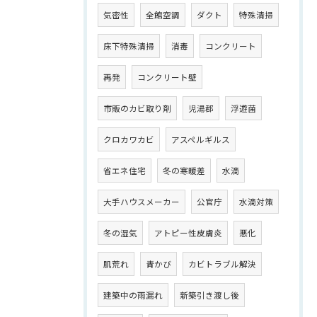
気密性
全館空調
ダクト
特殊清掃
床下特殊清掃
消毒
コンクリート
再発
コンクリート壁
市販のカビ取り剤
児湯郡
浮遊菌
クロカワカビ
アスペルギルス
省エネ住宅
冬の寒暖差
水滴
大手ハウスメーカー
公官庁
水滴対策
冬の湿気
アトピー性皮膚炎
悪化
肌荒れ
青かび
カビトラブル解決
建築中の雨漏れ
新築引き渡し後