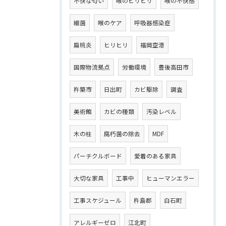
不快な匂い
喉のヒリヒリ
喉の不快感
細菌
喉のケア
呼吸器感染症
扁桃炎
ヒリヒリ
福岡空港
国際物流拠点
労働環境
豊後高田市
杵築市
日出町
カビ駆除
調査
美術館
カビの種類
汚染レベル
木の柱
腐朽菌の除去
MDF
パーチクルボード
愛着のある家具
大切な家具
工事中
ヒューマンエラー
工事スケジュール
杵島郡
白石町
アレルギーゼロ
江北町