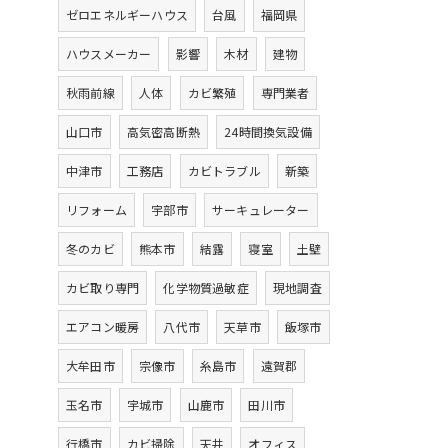
ゼロエネルギーハウス
台風
福岡県
ハウスメーカー
影響
木材
建物
秋雨前線
人体
カビ繁殖
専門業者
山口市
高気密高断熱
24時間換気設備
中津市
工務店
カビトラブル
新築
リフォーム
宇部市
サーキュレーター
冬のカビ
熊本市
結露
寝室
土壁
カビ取り専門
化学物質過敏症
現地調査
エアコン暖房
八代市
天草市
飯塚市
大牟田市
宗像市
糸島市
遠賀郡
玉名市
宇城市
山鹿市
田川市
行橋市
カビ掃除
天井
オフィス