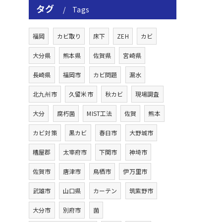
タグ
Tags
福岡
カビ取り
床下
ZEH
カビ
大分県
熊本県
佐賀県
宮崎県
長崎県
福岡市
カビ問題
漏水
北九州市
久留米市
秋カビ
現場調査
大分
腐朽菌
MIST工法
佐賀
熊本
カビ対策
黒カビ
春日市
大野城市
糟屋郡
太宰府市
下関市
神埼市
佐賀市
唐津市
鳥栖市
伊万里市
武雄市
山口県
カーテン
筑紫野市
大分市
別府市
菌