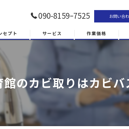
090-8159ｰ7525
お問い合
ンセプト
サービス
作業価格
育館のカビ取りはカビバ