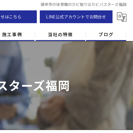
諫早市の体育館のカビ取りはカビバスターズ福岡
わせはこちら
LINE公式アカウントでお問合せ
施工事例
当社の特徴
ブログ
カビ除去
防カビ
スターズ福岡
カビ専門
ZEH住宅
カビ検査