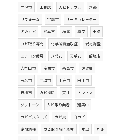
中津市
工務店
カビトラブル
新築
リフォーム
宇部市
サーキュレーター
冬のカビ
熊本市
結露
寝室
土壁
カビ取り専門
化学物質過敏症
現地調査
エアコン暖房
八代市
天草市
飯塚市
大牟田市
宗像市
糸島市
遠賀郡
玉名市
宇城市
山鹿市
田川市
行橋市
カビ掃除
天井
オフィス
ジプトーン
カビ取り業者
建築中
カビバスターズ
カビ臭
白カビ
定期清掃
カビ取り専門業者
水虫
九州