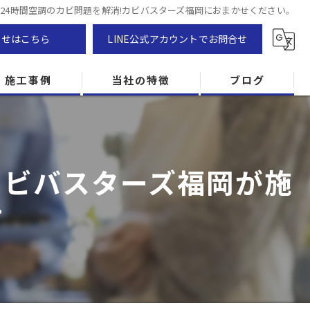
®で24時間空調のカビ問題を解消!カビバスターズ福岡におまかせください。
わせはこちら
LINE公式アカウントでお問合せ
施工事例
当社の特徴
ブログ
カビ除去
防カビ
|カビバスターズ福岡が施
カビ専門
け
ZEH住宅
カビ検査