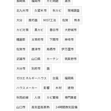
長崎県
福岡市
カビ問題
漏水
北九州市
久留米市
秋カビ
現場調査
大分
腐朽菌
MIST工法
佐賀
熊本
カビ対策
黒カビ
春日市
大野城市
糟屋郡
太宰府市
下関市
神埼市
佐賀市
唐津市
鳥栖市
伊万里市
武雄市
山口県
カーテン
筑紫野市
大分市
別府市
菌
ゼロエネルギーハウス
台風
福岡県
ハウスメーカー
影響
木材
建物
秋雨前線
人体
カビ繁殖
専門業者
山口市
高気密高断熱
24時間換気設備