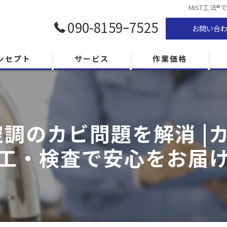
MIST工法
090-8159ｰ7525
お問い合
ンセプト
サービス
作業価格
間空調のカビ問題を解消 
工・検査で安心をお届