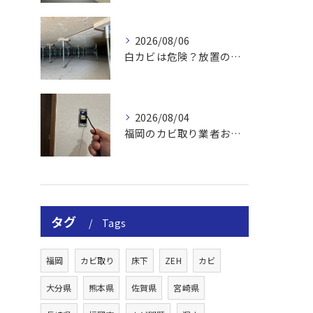
2026/08/06
白カビは危険？放置のリスクと取り方
2026/08/04
福岡のカビ取り業者おすすめの選び方と費用
タグ
Tags
福岡
カビ取り
床下
ZEH
カビ
大分県
熊本県
佐賀県
宮崎県