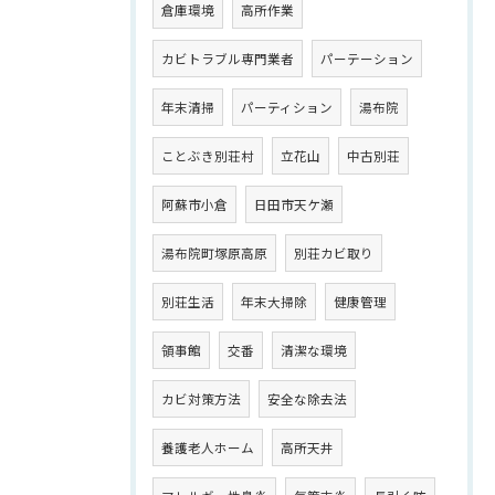
倉庫環境
高所作業
カビトラブル専門業者
パーテーション
年末清掃
パーティション
湯布院
ことぶき別荘村
立花山
中古別荘
阿蘇市小倉
日田市天ケ瀬
湯布院町塚原高原
別荘カビ取り
別荘生活
年末大掃除
健康管理
領事館
交番
清潔な環境
カビ対策方法
安全な除去法
養護老人ホーム
高所天井