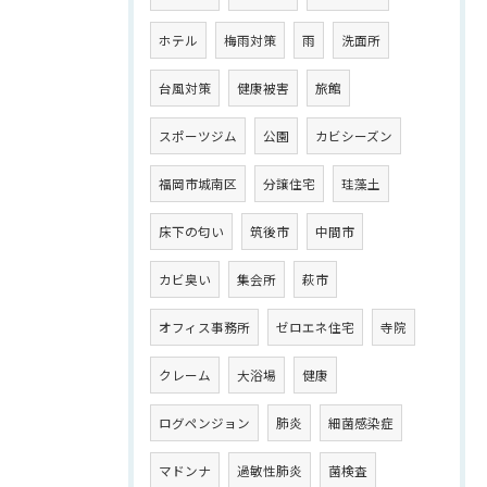
ホテル
梅雨対策
雨
洗面所
台風対策
健康被害
旅館
スポーツジム
公園
カビシーズン
福岡市城南区
分譲住宅
珪藻土
床下の匂い
筑後市
中間市
カビ臭い
集会所
萩市
オフィス事務所
ゼロエネ住宅
寺院
クレーム
大浴場
健康
ログペンジョン
肺炎
細菌感染症
マドンナ
過敏性肺炎
菌検査