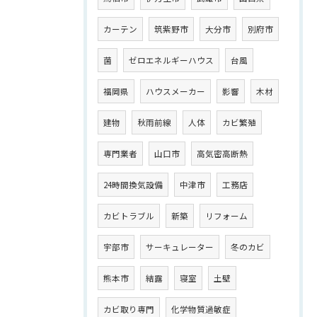
カーテン
筑紫野市
大分市
別府市
菌
ゼロエネルギーハウス
台風
福岡県
ハウスメーカー
影響
木材
建物
秋雨前線
人体
カビ繁殖
専門業者
山口市
高気密高断熱
24時間換気設備
中津市
工務店
カビトラブル
新築
リフォーム
宇部市
サーキュレーター
冬のカビ
熊本市
結露
寝室
土壁
カビ取り専門
化学物質過敏症