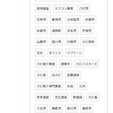
現地調査
エアコン暖房
八代市
天草市
飯塚市
大牟田市
宗像市
糸島市
遠賀郡
玉名市
宇城市
山鹿市
田川市
行橋市
カビ掃除
天井
オフィス
ジプトーン
カビ取り業者
建築中
カビバスターズ
カビ臭
白カビ
定期清掃
カビ取り専門業者
水虫
九州
世界遺産
文化遺産
飲食店
カビ毒
八女市
朝倉市
柳川市
福津市