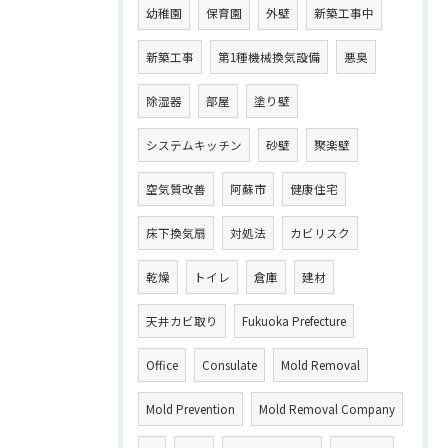
幼稚園
保育園
外壁
新築工事中
新築工事
第1種機械換気設備
悪臭
除湿器
部屋
塗り壁
システムキッチン
砂壁
聚楽壁
空気質改善
阿蘇市
健康住宅
床下換気扇
対処法
カビリスク
乾燥
トイレ
倉庫
建材
天井カビ取り
Fukuoka Prefecture
Office
Consulate
Mold Removal
Mold Prevention
Mold Removal Company