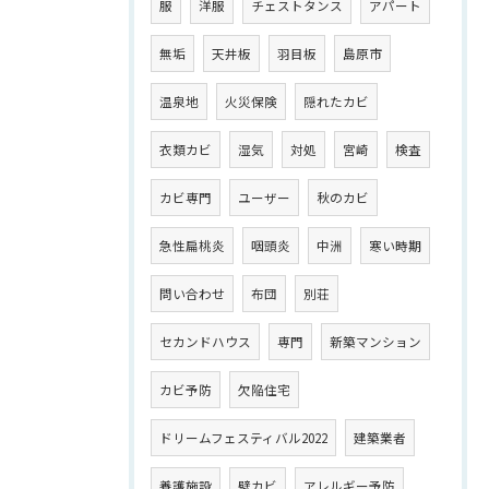
服
洋服
チェストタンス
アパート
無垢
天井板
羽目板
島原市
温泉地
火災保険
隠れたカビ
衣類カビ
湿気
対処
宮崎
検査
カビ専門
ユーザー
秋のカビ
急性扁桃炎
咽頭炎
中洲
寒い時期
問い合わせ
布団
別荘
セカンドハウス
専門
新築マンション
カビ予防
欠陥住宅
ドリームフェスティバル2022
建築業者
養護施設
壁カビ
アレルギー予防