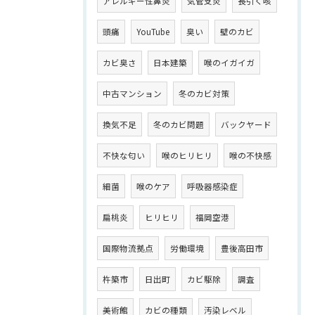
アレルギー性鼻炎
気管支炎
長引く咳
頭痛
YouTube
臭い
壁のカビ
カビ臭さ
日本建築
喉のイガイガ
中古マンション
冬のカビ対策
換気不足
冬のカビ問題
バックヤード
不快な匂い
喉のヒリヒリ
喉の不快感
細菌
喉のケア
呼吸器感染症
扁桃炎
ヒリヒリ
福岡空港
国際物流拠点
労働環境
豊後高田市
杵築市
日出町
カビ駆除
調査
美術館
カビの種類
汚染レベル