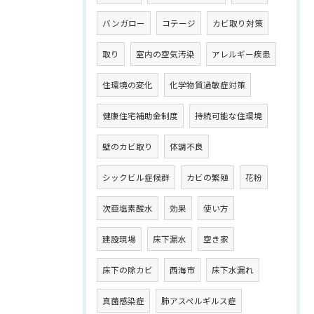
バンガロー
コテージ
カビ取り対策
取り
室内の空気汚染
アレルギー疾患
住環境の変化
化学物質過敏症対策
健康住宅補助金制度
持続可能な住環境
壁のカビ取り
体調不良
シックビル症候群
カビの繁殖
花粉
次亜塩素酸水
効果
使い方
建設現場
床下漏水
空き家
床下の除カビ
西海市
床下水漏れ
真菌感染症
肺アスペルギルス症