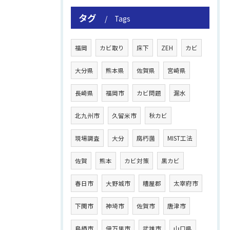
タグ
Tags
福岡
カビ取り
床下
ZEH
カビ
大分県
熊本県
佐賀県
宮崎県
長崎県
福岡市
カビ問題
漏水
北九州市
久留米市
秋カビ
現場調査
大分
腐朽菌
MIST工法
佐賀
熊本
カビ対策
黒カビ
春日市
大野城市
糟屋郡
太宰府市
下関市
神埼市
佐賀市
唐津市
鳥栖市
伊万里市
武雄市
山口県