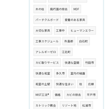
木の柱
腐朽菌の除去
MDF
パーチクルボード
愛着のある家具
大切な家具
工事中
ヒューマンエラー
工事スケジュール
杵島郡
白石町
アレルギーゼロ
江北町
カビ取りサービス
快適な空間
竹田市
快適な和室
多久市
室内の結露
和室の土壁
快適な住まい
柱
広縁
MIST工法®
価格
カビの除去
平戸市
カトリック教会
リゾート地
松浦市