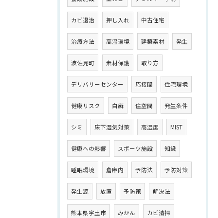
カビ退治
押し入れ
中古住宅
治療方法
高温環境
建築素材
発生
波佐見町
素材保護
取り方
デリバリーセンター
応接間
住宅環境
健康リスク
白癬
住空間
発生条件
シミ
床下湿気対策
高湿度
MIST
健康への影響
スポーツ施設
知識
睡眠環境
倉庫内
予防法
予防対策
発生源
放置
予防策
解決法
熊本県宇土市
みかん
カビ清掃