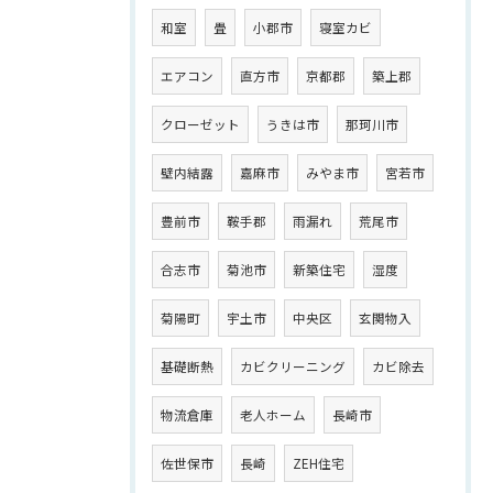
和室
畳
小郡市
寝室カビ
エアコン
直方市
京都郡
築上郡
クローゼット
うきは市
那珂川市
壁内結露
嘉麻市
みやま市
宮若市
豊前市
鞍手郡
雨漏れ
荒尾市
合志市
菊池市
新築住宅
湿度
菊陽町
宇土市
中央区
玄関物入
基礎断熱
カビクリーニング
カビ除去
物流倉庫
老人ホーム
長崎市
佐世保市
長崎
ZEH住宅