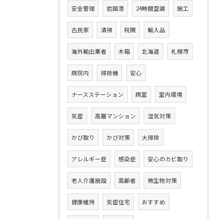
安全管理
岩国港
24時間空調
施工
古民家
清掃
税関
輸入品
海外輸出業者
木箱
北海道
札幌市
病院内
掃除機
安心
ナースステーション
病室
室内環境
気密
高層マンション
湿気対策
かび取り
かび対策
大掃除
アレルギー症
感染症
安心のカビ取り
老人介護施設
高齢者
微生物対策
健康維持
気密住宅
おすすめ