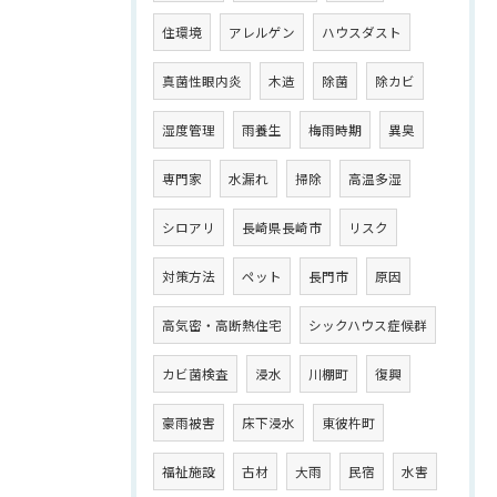
住環境
アレルゲン
ハウスダスト
真菌性眼内炎
木造
除菌
除カビ
湿度管理
雨養生
梅雨時期
異臭
専門家
水漏れ
掃除
高温多湿
シロアリ
長崎県長崎市
リスク
対策方法
ペット
長門市
原因
高気密・高断熱住宅
シックハウス症候群
カビ菌検査
浸水
川棚町
復興
豪雨被害
床下浸水
東彼杵町
福祉施設
古材
大雨
民宿
水害