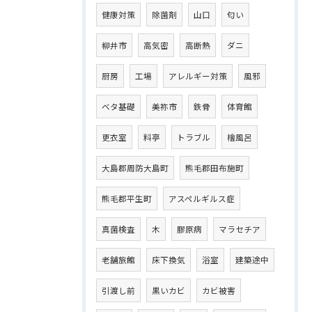
健康対策
除菌剤
山口
匂い
柳井市
高気密
高断熱
ダニ
厨房
工場
アレルギー対策
風邪
ベタ基礎
美祢市
鉄骨
体育館
更衣室
料亭
トラブル
檜風呂
大島郡周防大島町
熊毛郡田布施町
熊毛郡平生町
アスペルギルス症
真菌検査
木
膠原病
マラセチア
老舗旅館
床下換気
浴室
建築途中
引渡し前
黒いカビ
カビ被害