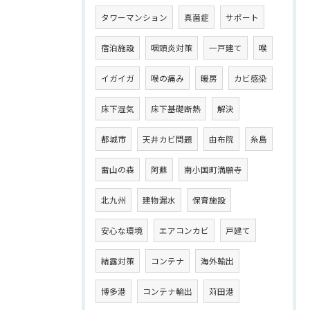
タワーマンション
真菌症
サポート
宿泊施設
咽頭炎対策
一戸建て
喉
イガイガ
喉の痛み
暖房
カビ感染
床下湿気
床下基礎断熱
解決
都城市
天井カビ問題
由布院
糸島
雷山の森
阿蘇
南小国町満願寺
北九州
建物漏水
保育施設
安心な環境
エアコンカビ
戸建て
結露対策
コンテナ
海外輸出
博多港
コンテナ輸出
苅田港