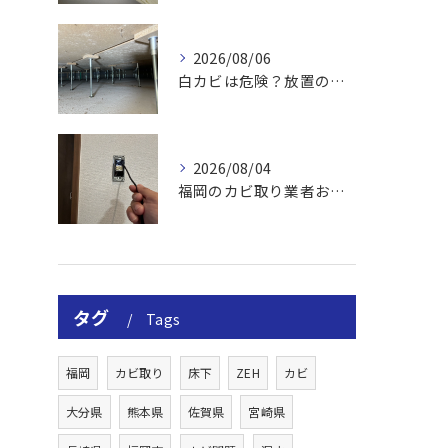
2026/08/06
白カビは危険？放置のリスクと取り方
2026/08/04
福岡のカビ取り業者おすすめの選び方と費用
タグ
Tags
福岡
カビ取り
床下
ZEH
カビ
大分県
熊本県
佐賀県
宮崎県