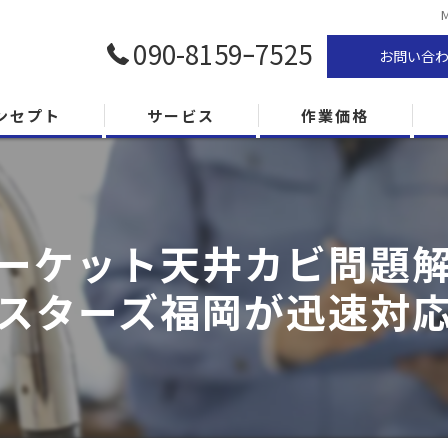
090-8159ｰ7525
お問い合
ンセプト
サービス
作業価格
ーケット天井カビ問題解決
スターズ福岡が迅速対