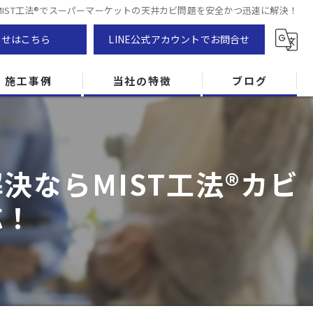
MIST工法®でスーパーマーケットの天井カビ問題を安全かつ迅速に解決！
わせはこちら
LINE公式アカウントでお問合せ
施工事例
当社の特徴
ブログ
カビ除去
防カビ
ならMIST工法®カビ
カビ専門
応！
ZEH住宅
カビ検査