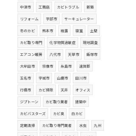
中津市
工務店
カビトラブル
新築
リフォーム
宇部市
サーキュレーター
冬のカビ
熊本市
結露
寝室
土壁
カビ取り専門
化学物質過敏症
現地調査
エアコン暖房
八代市
天草市
飯塚市
大牟田市
宗像市
糸島市
遠賀郡
玉名市
宇城市
山鹿市
田川市
行橋市
カビ掃除
天井
オフィス
ジプトーン
カビ取り業者
建築中
カビバスターズ
カビ臭
白カビ
定期清掃
カビ取り専門業者
水虫
九州