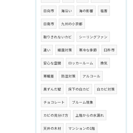
日向市
海沿い
海の影響
塩害
日南市
九州の小京都
取りきれないカビ
シーリングファン
違い
細菌対策
寒冷な季節
臼杵市
安心な空間
ロッカールーム
換気
寒暖差
防湿対策
アルコール
黒ずんだ壁
床下の白カビ
白カビ対策
チョコレート
ブルーム現象
カビの見分け方
上階からの水漏れ
天井の木材
マンションの1階