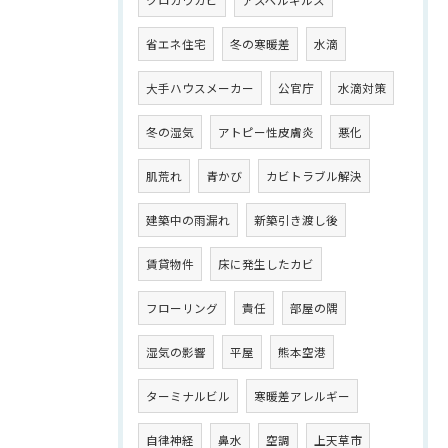
省エネ住宅
冬の寒暖差
水滴
大手ハウスメーカー
公官庁
水滴対策
冬の湿気
アトピー性皮膚炎
悪化
肌荒れ
青かび
カビトラブル解決
建築中の雨漏れ
新築引き渡し後
賃貸物件
床に発生したカビ
フローリング
責任
部屋の隅
湿気の影響
平屋
熊本空港
ターミナルビル
寒暖差アレルギー
自律神経
鼻水
空調
上天草市