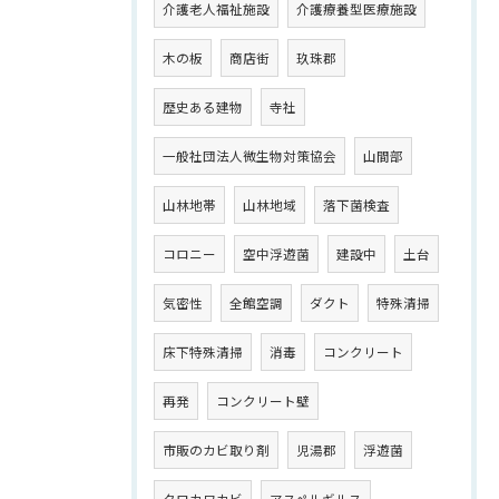
介護老人福祉施設
介護療養型医療施設
木の板
商店街
玖珠郡
歴史ある建物
寺社
一般社団法人微生物対策協会
山間部
山林地帯
山林地域
落下菌検査
コロニー
空中浮遊菌
建設中
土台
気密性
全館空調
ダクト
特殊清掃
床下特殊清掃
消毒
コンクリート
再発
コンクリート壁
市販のカビ取り剤
児湯郡
浮遊菌
クロカワカビ
アスペルギルス