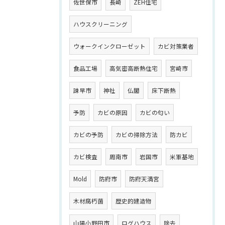
佐世保市
長崎
ZEH住宅
ハウスクリーニング
ウォークインクローゼット
カビ対策業者
食品工場
高気密高断熱住宅
宮崎市
諫早市
神社
仏閣
床下断熱
予防
カビの原因
カビの匂い
カビの予防
カビの掃除方法
防カビ
カビ検査
周南市
岩国市
米軍基地
Mold
防府市
防府天満宮
木材腐朽菌
歴史的建造物
山陽小野田市
ログハウス
除去