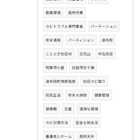
倉庫環境
高所作業
カビトラブル専門業者
パーテーション
年末清掃
パーティション
湯布院
ことぶき別荘村
立花山
中古別荘
阿蘇市小倉
日田市天ケ瀬
湯布院町塚原高原
別荘カビ取り
別荘生活
年末大掃除
健康管理
領事館
交番
清潔な環境
カビ対策方法
安全な除去法
養護老人ホーム
高所天井