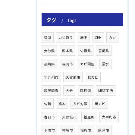
タグ
Tags
福岡
カビ取り
床下
ZEH
カビ
大分県
熊本県
佐賀県
宮崎県
長崎県
福岡市
カビ問題
漏水
北九州市
久留米市
秋カビ
現場調査
大分
腐朽菌
MIST工法
佐賀
熊本
カビ対策
黒カビ
春日市
大野城市
糟屋郡
太宰府市
下関市
神埼市
佐賀市
唐津市