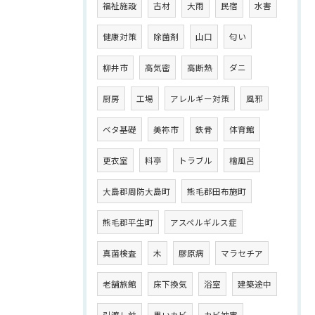
福祉施設
古材
大雨
民宿
水害
健康対策
除菌剤
山口
匂い
柳井市
高気密
高断熱
ダニ
厨房
工場
アレルギー対策
風邪
ベタ基礎
美祢市
鉄骨
体育館
更衣室
料亭
トラブル
檜風呂
大島郡周防大島町
熊毛郡田布施町
熊毛郡平生町
アスペルギルス症
真菌検査
木
膠原病
マラセチア
老舗旅館
床下換気
浴室
建築途中
引渡し前
黒いカビ
カビ被害