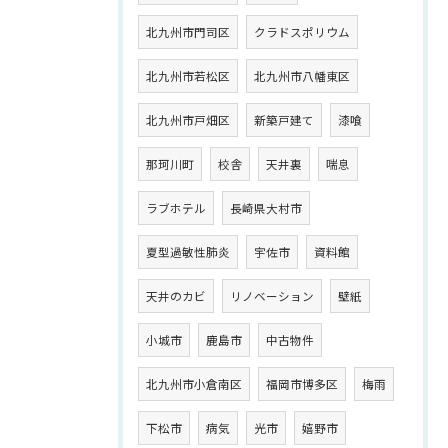
北九州市門司区
クラドスポリウム
北九州市若松区
北九州市八幡東区
北九州市戸畑区
新築戸建て
漆喰
那珂川町
校舎
天井裏
喘息
ラブホテル
長崎県大村市
夏型過敏性肺炎
宇佐市
資料館
天井のカビ
リノベーション
壁紙
小城市
鹿島市
中古物件
北九州市小倉南区
福岡市博多区
梅雨
下松市
病気
光市
嬉野市