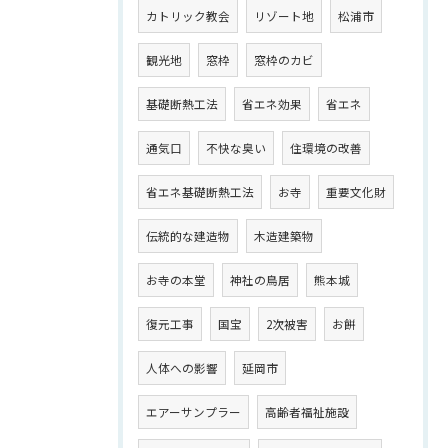
カトリック教会
リゾート地
松浦市
観光地
窓枠
窓枠のカビ
基礎断熱工法
省エネ効果
省エネ
通気口
不快な臭い
住環境の改善
省エネ基礎断熱工法
お寺
重要文化財
伝統的な建造物
木造建築物
お寺の本堂
神社の鳥居
熊本城
復元工事
国宝
2次被害
お餅
人体への影響
延岡市
エアーサンプラー
高齢者福祉施設