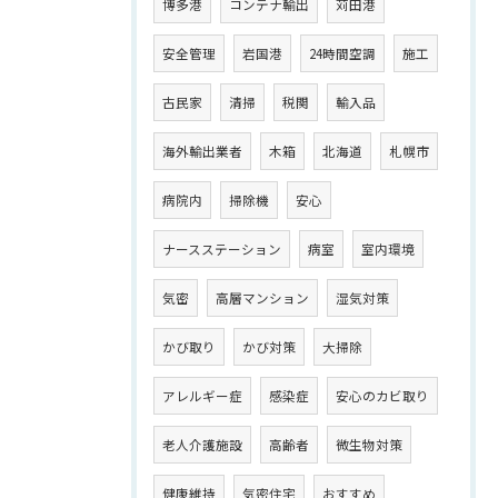
博多港
コンテナ輸出
苅田港
安全管理
岩国港
24時間空調
施工
古民家
清掃
税関
輸入品
海外輸出業者
木箱
北海道
札幌市
病院内
掃除機
安心
ナースステーション
病室
室内環境
気密
高層マンション
湿気対策
かび取り
かび対策
大掃除
アレルギー症
感染症
安心のカビ取り
老人介護施設
高齢者
微生物対策
健康維持
気密住宅
おすすめ