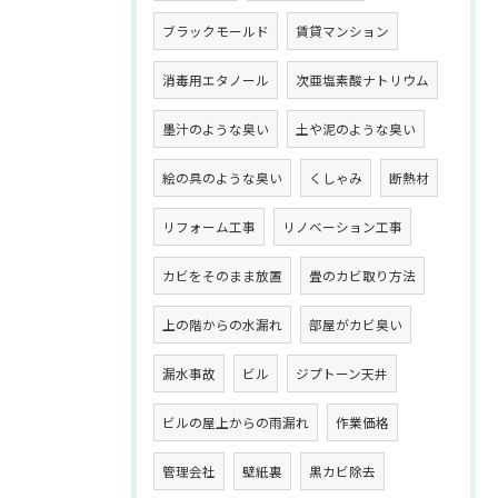
ブラックモールド
賃貸マンション
消毒用エタノール
次亜塩素酸ナトリウム
墨汁のような臭い
土や泥のような臭い
絵の具のような臭い
くしゃみ
断熱材
リフォーム工事
リノベーション工事
カビをそのまま放置
畳のカビ取り方法
上の階からの水漏れ
部屋がカビ臭い
漏水事故
ビル
ジプトーン天井
ビルの屋上からの雨漏れ
作業価格
管理会社
壁紙裏
黒カビ除去