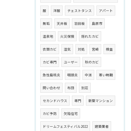
服
洋服
チェストタンス
アパート
無垢
天井板
羽目板
島原市
温泉地
火災保険
隠れたカビ
衣類カビ
湿気
対処
宮崎
検査
カビ専門
ユーザー
秋のカビ
急性扁桃炎
咽頭炎
中洲
寒い時期
問い合わせ
布団
別荘
セカンドハウス
専門
新築マンション
カビ予防
欠陥住宅
ドリームフェスティバル2022
建築業者