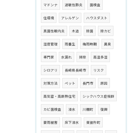
マドンナ
過敏性肺炎
菌検査
住環境
アレルゲン
ハウスダスト
真菌性眼内炎
木造
除菌
除カビ
湿度管理
雨養生
梅雨時期
異臭
専門家
水漏れ
掃除
高温多湿
シロアリ
長崎県長崎市
リスク
対策方法
ペット
長門市
原因
高気密・高断熱住宅
シックハウス症候群
カビ菌検査
浸水
川棚町
復興
豪雨被害
床下浸水
東彼杵町