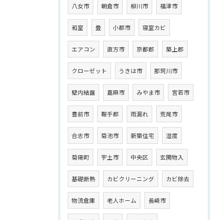
八女市
朝倉市
柳川市
福津市
和室
畳
小郡市
寝室カビ
エアコン
直方市
京都郡
築上郡
クローゼット
うきは市
那珂川市
壁内結露
嘉麻市
みやま市
宮若市
豊前市
鞍手郡
雨漏れ
荒尾市
合志市
菊池市
新築住宅
湿度
菊陽町
宇土市
中央区
玄関物入
基礎断熱
カビクリーニング
カビ除去
物流倉庫
老人ホーム
長崎市