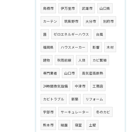
鳥栖市
伊万里市
武雄市
山口県
カーテン
筑紫野市
大分市
別府市
菌
ゼロエネルギーハウス
台風
福岡県
ハウスメーカー
影響
木材
建物
秋雨前線
人体
カビ繁殖
専門業者
山口市
高気密高断熱
24時間換気設備
中津市
工務店
カビトラブル
新築
リフォーム
宇部市
サーキュレーター
冬のカビ
熊本市
結露
寝室
土壁