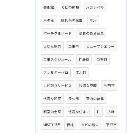
美術館
カビの種類
汚染レベル
木の柱
腐朽菌の除去
MDF
パーチクルボード
愛着のある家具
大切な家具
工事中
ヒューマンエラー
工事スケジュール
杵島郡
白石町
アレルギーゼロ
江北町
カビ取りサービス
快適な空間
竹田市
快適な和室
多久市
室内の結露
和室の土壁
快適な住まい
柱
広縁
MIST工法®
価格
カビの除去
平戸市