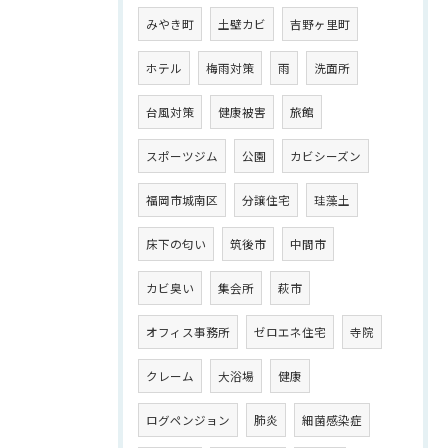
みやき町
土壁カビ
吉野ヶ里町
ホテル
梅雨対策
雨
洗面所
台風対策
健康被害
旅館
スポーツジム
公園
カビシーズン
福岡市城南区
分譲住宅
珪藻土
床下の匂い
筑後市
中間市
カビ臭い
集会所
萩市
オフィス事務所
ゼロエネ住宅
寺院
クレーム
大浴場
健康
ログペンジョン
肺炎
細菌感染症