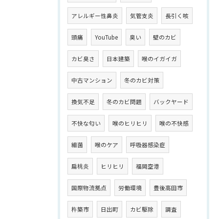
アレルギー性鼻炎
気管支炎
長引く咳
頭痛
YouTube
臭い
壁のカビ
カビ臭さ
日本建築
喉のイガイガ
中古マンション
冬のカビ対策
換気不足
冬のカビ問題
バックヤード
不快な匂い
喉のヒリヒリ
喉の不快感
細菌
喉のケア
呼吸器感染症
扁桃炎
ヒリヒリ
福岡空港
国際物流拠点
労働環境
豊後高田市
杵築市
日出町
カビ駆除
調査