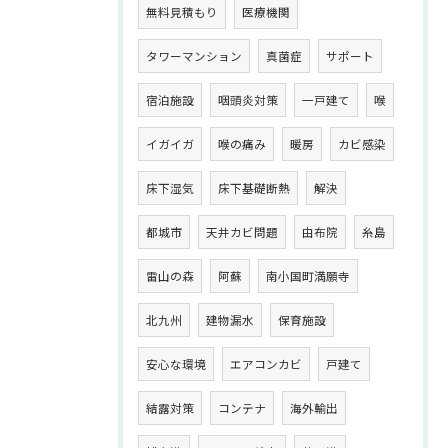
無料見積もり
医療機関
タワーマンション
真菌症
サポート
宿泊施設
咽頭炎対策
一戸建て
喉
イガイガ
喉の痛み
暖房
カビ感染
床下湿気
床下基礎断熱
解決
都城市
天井カビ問題
由布院
糸島
雷山の森
阿蘇
南小国町満願寺
北九州
建物漏水
保育施設
安心な環境
エアコンカビ
戸建て
結露対策
コンテナ
海外輸出