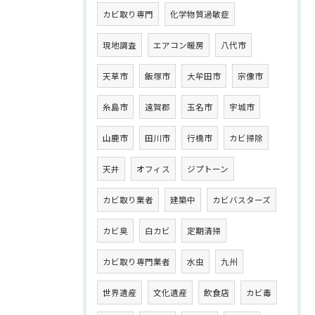
カビ取り専門
化学物質過敏症
現地調査
エアコン暖房
八代市
天草市
飯塚市
大牟田市
宗像市
糸島市
遠賀郡
玉名市
宇城市
山鹿市
田川市
行橋市
カビ掃除
天井
オフィス
ジプトーン
カビ取り業者
建築中
カビバスターズ
カビ臭
白カビ
定期清掃
カビ取り専門業者
水虫
九州
世界遺産
文化遺産
飲食店
カビ毒