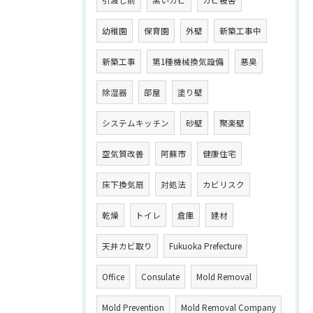
幼稚園
保育園
外壁
新築工事中
新築工事
第1種機械換気設備
悪臭
除湿器
部屋
塗り壁
システムキッチン
砂壁
聚楽壁
空気質改善
阿蘇市
健康住宅
床下換気扇
対処法
カビリスク
乾燥
トイレ
倉庫
建材
天井カビ取り
Fukuoka Prefecture
Office
Consulate
Mold Removal
Mold Prevention
Mold Removal Company