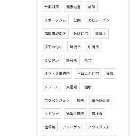
台風対策
健康被害
旅館
スポーツジム
公園
カビシーズン
福岡市城南区
分譲住宅
珪藻土
床下の匂い
筑後市
中間市
カビ臭い
集会所
萩市
オフィス事務所
ゼロエネ住宅
寺院
クレーム
大浴場
健康
ログペンジョン
肺炎
細菌感染症
マドンナ
過敏性肺炎
菌検査
住環境
アレルゲン
ハウスダスト