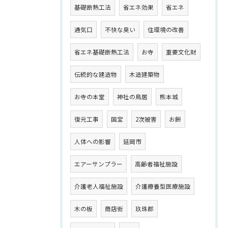
基礎断熱工法
省エネ効果
省エネ
通気口
不快な臭い
住環境の改善
省エネ基礎断熱工法
お寺
重要文化財
伝統的な建造物
木造建築物
お寺の本堂
神社の鳥居
熊本城
復元工事
国宝
2次被害
お餅
人体への影響
延岡市
エアーサンプラー
高齢者福祉施設
介護老人福祉施設
介護療養型医療施設
木の板
商店街
玖珠郡