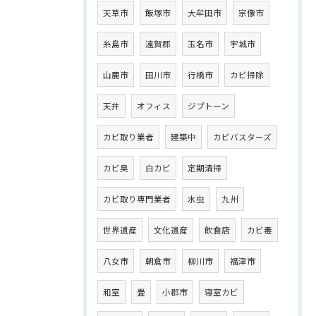
天草市
飯塚市
大牟田市
宗像市
糸島市
遠賀郡
玉名市
宇城市
山鹿市
田川市
行橋市
カビ掃除
天井
オフィス
ジプトーン
カビ取り業者
建築中
カビバスターズ
カビ臭
白カビ
定期清掃
カビ取り専門業者
水虫
九州
世界遺産
文化遺産
飲食店
カビ毒
八女市
朝倉市
柳川市
福津市
和室
畳
小郡市
寝室カビ