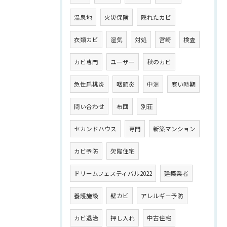
温泉地
火災保険
隠れたカビ
衣類カビ
湿気
対処
宮崎
検査
カビ専門
ユーザー
秋のカビ
急性扁桃炎
咽頭炎
中洲
寒い時期
問い合わせ
布団
別荘
セカンドハウス
専門
新築マンション
カビ予防
欠陥住宅
ドリームフェスティバル2022
建築業者
養護施設
壁カビ
アレルギー予防
カビ退治
押し入れ
中古住宅