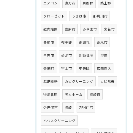
エアコン
直方市
京都郡
築上郡
クローゼット
うきは市
那珂川市
壁内結露
嘉麻市
みやま市
宮若市
豊前市
鞍手郡
雨漏れ
荒尾市
合志市
菊池市
新築住宅
湿度
菊陽町
宇土市
中央区
玄関物入
基礎断熱
カビクリーニング
カビ除去
物流倉庫
老人ホーム
長崎市
佐世保市
長崎
ZEH住宅
ハウスクリーニング