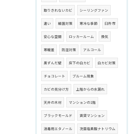
取りきれないカビ
シーリングファン
違い
細菌対策
寒冷な季節
臼杵市
安心な空間
ロッカールーム
換気
寒暖差
防湿対策
アルコール
黒ずんだ壁
床下の白カビ
白カビ対策
チョコレート
ブルーム現象
カビの見分け方
上階からの水漏れ
天井の木材
マンションの1階
ブラックモールド
賃貸マンション
消毒用エタノール
次亜塩素酸ナトリウム