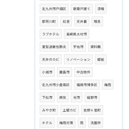
北九州市戸畑区
新築戸建て
漆喰
那珂川町
校舎
天井裏
喘息
ラブホテル
長崎県大村市
夏型過敏性肺炎
宇佐市
資料館
天井のカビ
リノベーション
壁紙
小城市
鹿島市
中古物件
北九州市小倉南区
福岡市博多区
梅雨
下松市
病気
光市
嬉野市
みやき町
土壁カビ
吉野ヶ里町
ホテル
梅雨対策
雨
洗面所