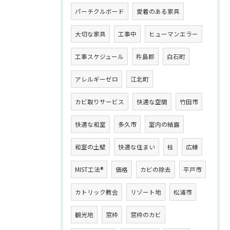
パーチクルボード
愛着のある家具
大切な家具
工事中
ヒューマンエラー
工事スケジュール
杵島郡
白石町
アレルギーゼロ
江北町
カビ取りサービス
快適な空間
竹田市
快適な和室
多久市
室内の結露
和室の土壁
快適な住まい
柱
広縁
MIST工法®
価格
カビの除去
平戸市
カトリック教会
リゾート地
松浦市
観光地
窓枠
窓枠のカビ