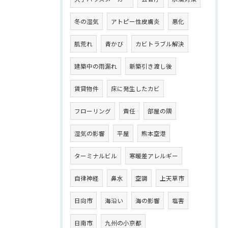
冬の湿気
アトピー性皮膚炎
悪化
肌荒れ
青かび
カビトラブル解決
建築中の雨漏れ
新築引き渡し後
賃貸物件
床に発生したカビ
フローリング
責任
部屋の隅
湿気の影響
平屋
熊本空港
ターミナルビル
寒暖差アレルギー
自律神経
鼻水
空調
上天草市
日向市
海沿い
海の影響
塩害
日南市
九州の小京都