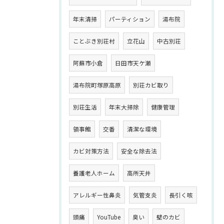
年末清掃
パーティション
湯布院
ことぶき別荘村
立花山
中古別荘
阿蘇市小倉
日田市天ケ瀬
湯布院町塚原高原
別荘カビ取り
別荘生活
年末大掃除
健康管理
領事館
交番
清潔な環境
カビ対策方法
安全な除去法
養護老人ホーム
高所天井
アレルギー性鼻炎
気管支炎
長引く咳
頭痛
YouTube
臭い
壁のカビ