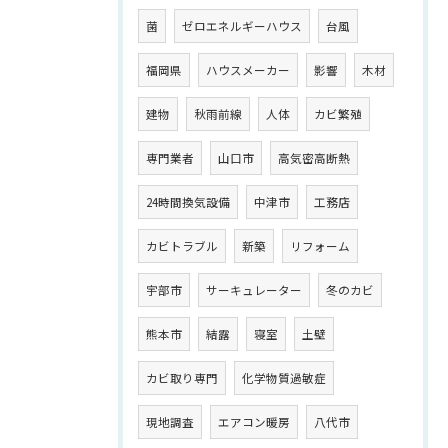
菌
ゼロエネルギーハウス
台風
福岡県
ハウスメーカー
影響
木材
建物
秋雨前線
人体
カビ繁殖
専門業者
山口市
高気密高断熱
24時間換気設備
中津市
工務店
カビトラブル
新築
リフォーム
宇部市
サーキュレーター
冬のカビ
熊本市
結露
寝室
土壁
カビ取り専門
化学物質過敏症
現地調査
エアコン暖房
八代市