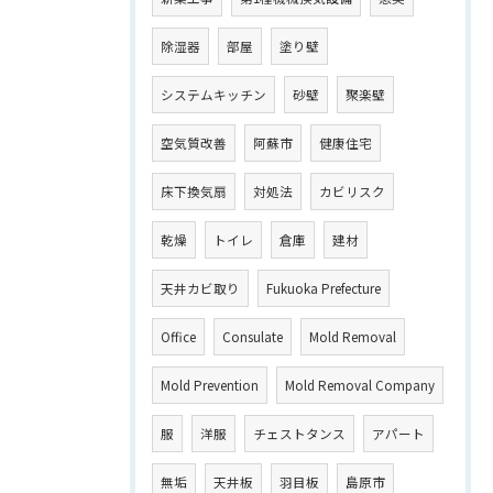
除湿器
部屋
塗り壁
システムキッチン
砂壁
聚楽壁
空気質改善
阿蘇市
健康住宅
床下換気扇
対処法
カビリスク
乾燥
トイレ
倉庫
建材
天井カビ取り
Fukuoka Prefecture
Office
Consulate
Mold Removal
Mold Prevention
Mold Removal Company
服
洋服
チェストタンス
アパート
無垢
天井板
羽目板
島原市