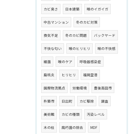
カビ臭さ
日本建築
喉のイガイガ
中古マンション
冬のカビ対策
換気不足
冬のカビ問題
バックヤード
不快な匂い
喉のヒリヒリ
喉の不快感
細菌
喉のケア
呼吸器感染症
扁桃炎
ヒリヒリ
福岡空港
国際物流拠点
労働環境
豊後高田市
杵築市
日出町
カビ駆除
調査
美術館
カビの種類
汚染レベル
木の柱
腐朽菌の除去
MDF