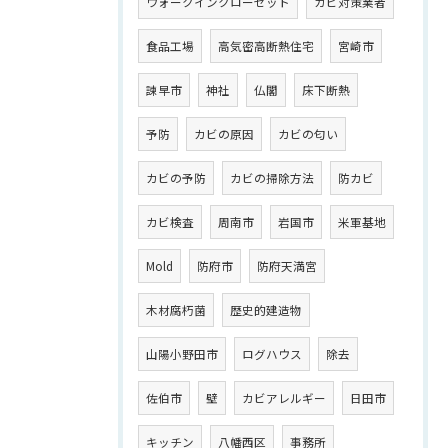
ウォークインクローゼット
カビ対策業者
食品工場
高気密高断熱住宅
宮崎市
諫早市
神社
仏閣
床下断熱
予防
カビの原因
カビの匂い
カビの予防
カビの掃除方法
防カビ
カビ検査
周南市
岩国市
米軍基地
Mold
防府市
防府天満宮
木材腐朽菌
歴史的建造物
山陽小野田市
ログハウス
除去
佐伯市
壁
カビアレルギー
日田市
キッチン
八幡西区
事務所