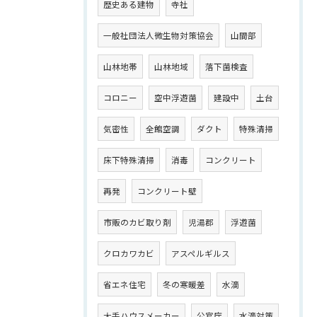
歴史ある建物
寺社
一般社団法人微生物対策協会
山間部
山林地帯
山林地域
落下菌検査
コロニー
空中浮遊菌
建設中
土台
気密性
全館空調
ダクト
特殊清掃
床下特殊清掃
消毒
コンクリート
再発
コンクリート壁
市販のカビ取り剤
児湯郡
浮遊菌
クロカワカビ
アスペルギルス
省エネ住宅
冬の寒暖差
水滴
大手ハウスメーカー
公官庁
水滴対策