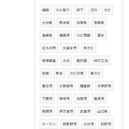
福岡
カビ取り
床下
ZEH
カビ
大分県
熊本県
佐賀県
宮崎県
長崎県
福岡市
カビ問題
漏水
北九州市
久留米市
秋カビ
現場調査
大分
腐朽菌
MIST工法
佐賀
熊本
カビ対策
黒カビ
春日市
大野城市
糟屋郡
太宰府市
下関市
神埼市
佐賀市
唐津市
鳥栖市
伊万里市
武雄市
山口県
カーテン
筑紫野市
大分市
別府市