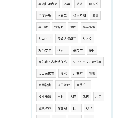
真菌性眼内炎
木造
除菌
除カビ
湿度管理
雨養生
梅雨時期
異臭
専門家
水漏れ
掃除
高温多湿
シロアリ
長崎県長崎市
リスク
対策方法
ペット
長門市
原因
高気密・高断熱住宅
シックハウス症候群
カビ菌検査
浸水
川棚町
復興
豪雨被害
床下浸水
東彼杵町
福祉施設
古材
大雨
民宿
水害
健康対策
除菌剤
山口
匂い