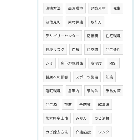
治療方法
高温環境
建築素材
発生
波佐見町
素材保護
取り方
デリバリーセンター
応接間
住宅環境
健康リスク
白癬
住空間
発生条件
シミ
床下湿気対策
高湿度
MIST
健康への影響
スポーツ施設
知識
睡眠環境
倉庫内
予防法
予防対策
発生源
放置
予防策
解決法
熊本県宇土市
みかん
カビ清掃
カビ除去方法
介護施設
シンク