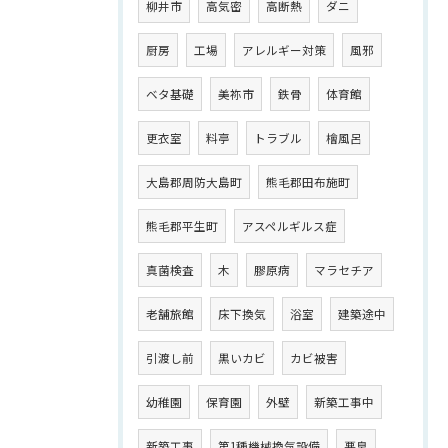
柳井市
高気密
高断熱
ダニ
厨房
工場
アレルギー対策
風邪
ベタ基礎
美祢市
鉄骨
体育館
更衣室
料亭
トラブル
檜風呂
大島郡周防大島町
熊毛郡田布施町
熊毛郡平生町
アスペルギルス症
真菌検査
木
膠原病
マラセチア
老舗旅館
床下換気
浴室
建築途中
引渡し前
黒いカビ
カビ被害
幼稚園
保育園
外壁
新築工事中
新築工事
第1種機械換気設備
悪臭