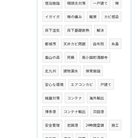
宿泊施設
咽頭炎対策
一戸建て
喉
イガイガ
喉の痛み
暖房
カビ感染
床下湿気
床下基礎断熱
解決
都城市
天井カビ問題
由布院
糸島
雷山の森
阿蘇
南小国町満願寺
北九州
建物漏水
保育施設
安心な環境
エアコンカビ
戸建て
結露対策
コンテナ
海外輸出
博多港
コンテナ輸出
苅田港
安全管理
岩国港
24時間空調
施工