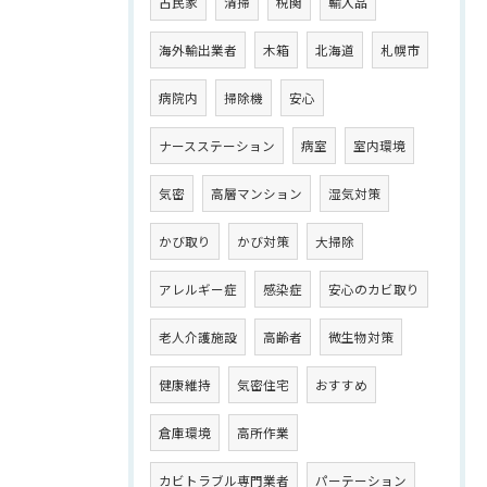
古民家
清掃
税関
輸入品
海外輸出業者
木箱
北海道
札幌市
病院内
掃除機
安心
ナースステーション
病室
室内環境
気密
高層マンション
湿気対策
かび取り
かび対策
大掃除
アレルギー症
感染症
安心のカビ取り
老人介護施設
高齢者
微生物対策
健康維持
気密住宅
おすすめ
倉庫環境
高所作業
カビトラブル専門業者
パーテーション