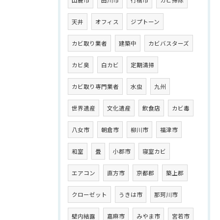
天井
オフィス
ジプトーン
カビ取り業者
建築中
カビバスターズ
カビ臭
白カビ
定期清掃
カビ取り専門業者
水虫
九州
世界遺産
文化遺産
飲食店
カビ毒
八女市
朝倉市
柳川市
福津市
和室
畳
小郡市
寝室カビ
エアコン
直方市
京都郡
築上郡
クローゼット
うきは市
那珂川市
壁内結露
嘉麻市
みやま市
宮若市