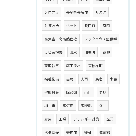
シロアリ
長崎県長崎市
リスク
対策方法
ペット
長門市
原因
高気密・高断熱住宅
シックハウス症候群
カビ菌検査
浸水
川棚町
復興
豪雨被害
床下浸水
東彼杵町
福祉施設
古材
大雨
民宿
水害
健康対策
除菌剤
山口
匂い
柳井市
高気密
高断熱
ダニ
厨房
工場
アレルギー対策
風邪
ベタ基礎
美祢市
鉄骨
体育館