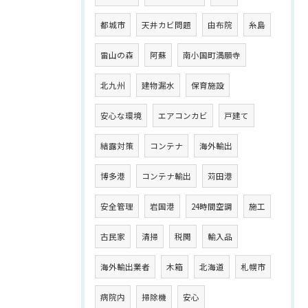
都城市
天井カビ問題
由布院
糸島
雷山の森
阿蘇
南小国町満願寺
北九州
建物漏水
保育施設
安心な環境
エアコンカビ
戸建て
結露対策
コンテナ
海外輸出
博多港
コンテナ輸出
苅田港
安全管理
岩国港
24時間空調
施工
古民家
清掃
税関
輸入品
海外輸出業者
木箱
北海道
札幌市
病院内
掃除機
安心