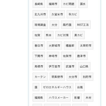
長崎県
福岡市
カビ問題
漏水
北九州市
久留米市
秋カビ
現場調査
大分
腐朽菌
MIST工法
佐賀
熊本
カビ対策
黒カビ
春日市
大野城市
糟屋郡
太宰府市
下関市
神埼市
佐賀市
唐津市
鳥栖市
伊万里市
武雄市
山口県
カーテン
筑紫野市
大分市
別府市
菌
ゼロエネルギーハウス
台風
福岡県
ハウスメーカー
影響
木材