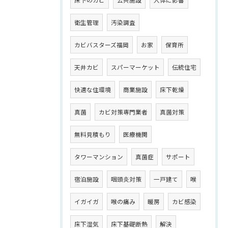
衛生管理
汚染調査
カビバスターズ福岡
お家
保育所
天井カビ
スパーマーケット
伝統住宅
快適な住環境
商業施設
床下乾燥
真菌
カビ対策専門業者
真菌対策
無料見積もり
医療機関
タワーマンション
真菌症
サポート
宿泊施設
咽頭炎対策
一戸建て
喉
イガイガ
喉の痛み
暖房
カビ感染
床下湿気
床下基礎断熱
解決