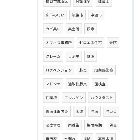
福岡市城南区
分譲住宅
珪藻土
床下の匂い
筑後市
中間市
カビ臭い
集会所
萩市
オフィス事務所
ゼロエネ住宅
寺院
クレーム
大浴場
健康
ログペンジョン
肺炎
細菌感染症
マドンナ
過敏性肺炎
菌検査
住環境
アレルゲン
ハウスダスト
真菌性眼内炎
木造
除菌
除カビ
湿度管理
雨養生
梅雨時期
異臭
専門家
水漏れ
掃除
高温多湿