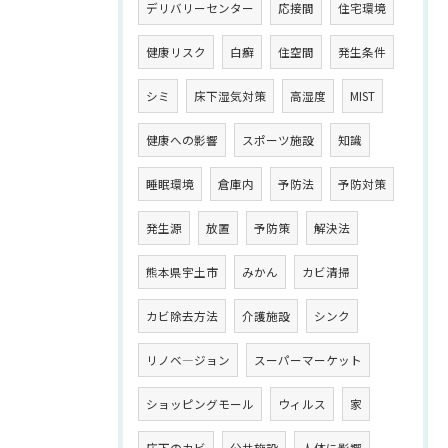
デリバリーセンター
応接間
住宅環境
健康リスク
白癬
住空間
発生条件
シミ
床下湿気対策
高湿度
MIST
健康への影響
スポーツ施設
知識
睡眠環境
倉庫内
予防法
予防対策
発生源
放置
予防策
解決法
熊本県宇土市
みかん
カビ清掃
カビ除去方法
介護施設
シンク
リノベ―ジョン
スーパーマーケット
ショッピングモール
ウィルス
家
床下のカビ
公共施設
人体に影響