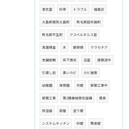
更衣室
料亭
トラブル
檜風呂
大島郡周防大島町
熊毛郡田布施町
熊毛郡平生町
アスペルギルス症
真菌検査
木
膠原病
マラセチア
老舗旅館
床下換気
浴室
建築途中
引渡し前
黒いカビ
カビ被害
幼稚園
保育園
外壁
新築工事中
新築工事
第1種機械換気設備
悪臭
除湿器
部屋
塗り壁
システムキッチン
砂壁
聚楽壁