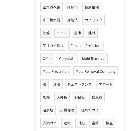
空気質改善
阿蘇市
健康住宅
床下換気扇
対処法
カビリスク
乾燥
トイレ
倉庫
建材
天井カビ取り
Fukuoka Prefecture
Office
Consulate
Mold Removal
Mold Prevention
Mold Removal Company
服
洋服
チェストタンス
アパート
無垢
天井板
羽目板
島原市
温泉地
火災保険
隠れたカビ
衣類カビ
湿気
対処
宮崎
検査