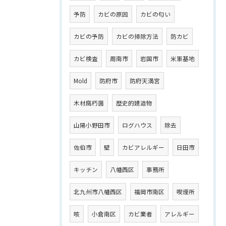
予防
カビの原因
カビの匂い
カビの予防
カビの掃除方法
防カビ
カビ検査
周南市
岩国市
米軍基地
Mold
防府市
防府天満宮
木材腐朽菌
歴史的建造物
山陽小野田市
ログハウス
除去
佐伯市
壁
カビアレルギー
日田市
キッチン
八幡西区
事務所
北九州市八幡西区
福岡市南区
喫煙所
咳
小倉南区
カビ業者
アレルギー