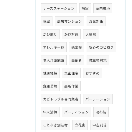
ナースステーション
病室
室内環境
気密
高層マンション
湿気対策
かび取り
かび対策
大掃除
アレルギー症
感染症
安心のカビ取り
老人介護施設
高齢者
微生物対策
健康維持
気密住宅
おすすめ
倉庫環境
高所作業
カビトラブル専門業者
パーテーション
年末清掃
パーティション
湯布院
ことぶき別荘村
立花山
中古別荘