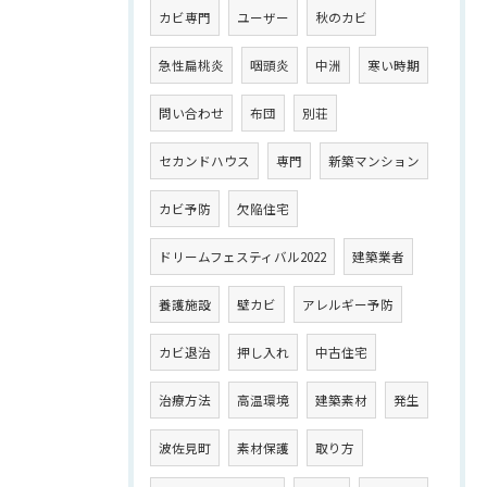
カビ専門
ユーザー
秋のカビ
急性扁桃炎
咽頭炎
中洲
寒い時期
問い合わせ
布団
別荘
セカンドハウス
専門
新築マンション
カビ予防
欠陥住宅
ドリームフェスティバル2022
建築業者
養護施設
壁カビ
アレルギー予防
カビ退治
押し入れ
中古住宅
治療方法
高温環境
建築素材
発生
波佐見町
素材保護
取り方