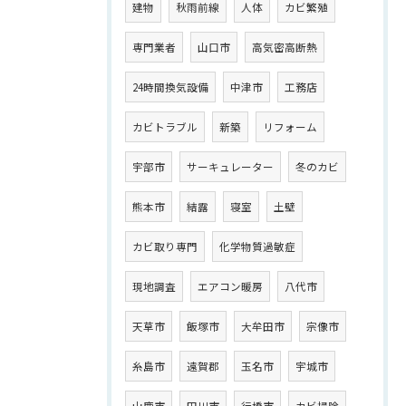
建物
秋雨前線
人体
カビ繁殖
専門業者
山口市
高気密高断熱
24時間換気設備
中津市
工務店
カビトラブル
新築
リフォーム
宇部市
サーキュレーター
冬のカビ
熊本市
結露
寝室
土壁
カビ取り専門
化学物質過敏症
現地調査
エアコン暖房
八代市
天草市
飯塚市
大牟田市
宗像市
糸島市
遠賀郡
玉名市
宇城市
山鹿市
田川市
行橋市
カビ掃除