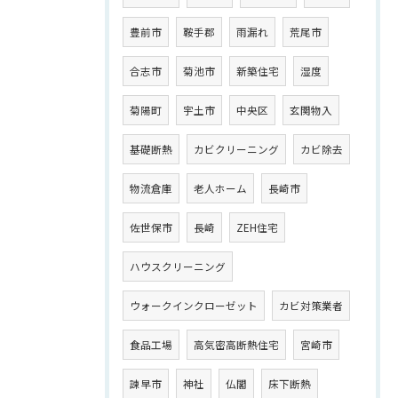
豊前市
鞍手郡
雨漏れ
荒尾市
合志市
菊池市
新築住宅
湿度
菊陽町
宇土市
中央区
玄関物入
基礎断熱
カビクリーニング
カビ除去
物流倉庫
老人ホーム
長崎市
佐世保市
長崎
ZEH住宅
ハウスクリーニング
ウォークインクローゼット
カビ対策業者
食品工場
高気密高断熱住宅
宮崎市
諫早市
神社
仏閣
床下断熱