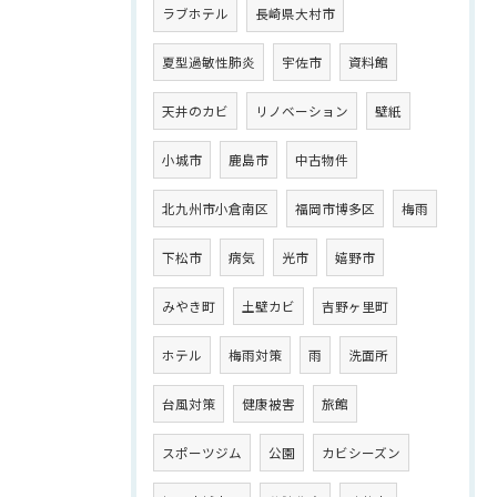
ラブホテル
長崎県大村市
夏型過敏性肺炎
宇佐市
資料館
天井のカビ
リノベーション
壁紙
小城市
鹿島市
中古物件
北九州市小倉南区
福岡市博多区
梅雨
下松市
病気
光市
嬉野市
みやき町
土壁カビ
吉野ヶ里町
ホテル
梅雨対策
雨
洗面所
台風対策
健康被害
旅館
スポーツジム
公園
カビシーズン