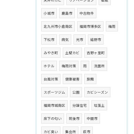
小城市
鹿島市
中古物件
北九州市小倉南区
福岡市博多区
梅雨
下松市
病気
光市
嬉野市
みやき町
土壁カビ
吉野ヶ里町
ホテル
梅雨対策
雨
洗面所
台風対策
健康被害
旅館
スポーツジム
公園
カビシーズン
福岡市城南区
分譲住宅
珪藻土
床下の匂い
筑後市
中間市
カビ臭い
集会所
萩市