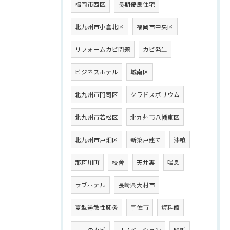
福岡市西区
長期優良住宅
北九州市小倉北区
福岡市中央区
リフォームカビ問題
カビ発生
ビジネスホテル
城南区
北九州市門司区
クラドスポリウム
北九州市若松区
北九州市八幡東区
北九州市戸畑区
新築戸建て
漆喰
那珂川町
校舎
天井裏
喘息
ラブホテル
長崎県大村市
夏型過敏性肺炎
宇佐市
資料館
天井のカビ
リノベーション
壁紙