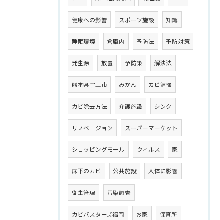
健康への影響
スポーツ施設
知識
睡眠環境
倉庫内
予防法
予防対策
発生源
放置
予防策
解決法
熊本県宇土市
みかん
カビ清掃
カビ除去方法
介護施設
シンク
リノベ―ジョン
スーパーマーケット
ショッピングモール
ウィルス
家
床下のカビ
公共施設
人体に影響
衛生管理
汚染調査
カビバスターズ福岡
お家
保育所