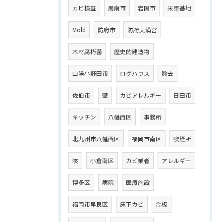
カビ検査
周南市
岩国市
米軍基地
Mold
防府市
防府天満宮
木材腐朽菌
歴史的建造物
山陽小野田市
ログハウス
除去
佐伯市
壁
カビアレルギー
日田市
キッチン
八幡西区
事務所
北九州市八幡西区
福岡市南区
喫煙所
咳
小倉南区
カビ業者
アレルギー
博多区
病院
医療施設
福岡市早良区
床下カビ
合板