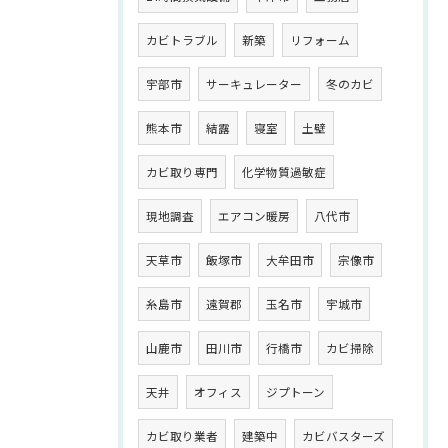
カビトラブル
新築
リフォーム
宇部市
サーキュレーター
冬のカビ
熊本市
結露
寝室
土壁
カビ取り専門
化学物質過敏症
現地調査
エアコン暖房
八代市
天草市
飯塚市
大牟田市
宗像市
糸島市
遠賀郡
玉名市
宇城市
山鹿市
田川市
行橋市
カビ掃除
天井
オフィス
ジプトーン
カビ取り業者
建築中
カビバスターズ