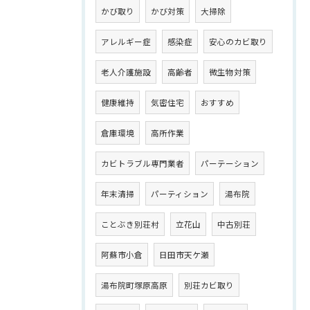
かび取り
かび対策
大掃除
アレルギー症
感染症
安心のカビ取り
老人介護施設
高齢者
微生物対策
健康維持
気密住宅
おすすめ
倉庫環境
高所作業
カビトラブル専門業者
パーテーション
年末清掃
パーティション
湯布院
ことぶき別荘村
立花山
中古別荘
阿蘇市小倉
日田市天ケ瀬
湯布院町塚原高原
別荘カビ取り