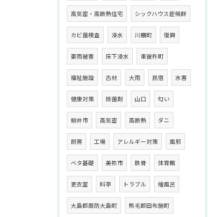
高気密・高断熱住宅
シックハウス症候群
カビ菌検査
浸水
川棚町
復興
豪雨被害
床下浸水
東彼杵町
福祉施設
古材
大雨
民宿
水害
健康対策
除菌剤
山口
匂い
柳井市
高気密
高断熱
ダニ
厨房
工場
アレルギー対策
風邪
ベタ基礎
美祢市
鉄骨
体育館
更衣室
料亭
トラブル
檜風呂
大島郡周防大島町
熊毛郡田布施町