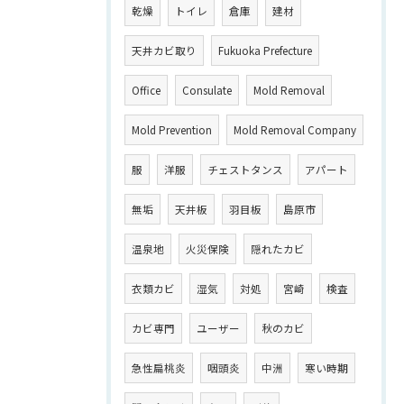
乾燥
トイレ
倉庫
建材
天井カビ取り
Fukuoka Prefecture
Office
Consulate
Mold Removal
Mold Prevention
Mold Removal Company
服
洋服
チェストタンス
アパート
無垢
天井板
羽目板
島原市
温泉地
火災保険
隠れたカビ
衣類カビ
湿気
対処
宮崎
検査
カビ専門
ユーザー
秋のカビ
急性扁桃炎
咽頭炎
中洲
寒い時期