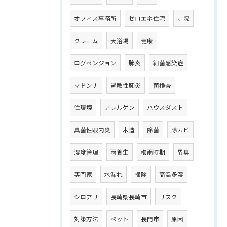
オフィス事務所
ゼロエネ住宅
寺院
クレーム
大浴場
健康
ログペンジョン
肺炎
細菌感染症
マドンナ
過敏性肺炎
菌検査
住環境
アレルゲン
ハウスダスト
真菌性眼内炎
木造
除菌
除カビ
湿度管理
雨養生
梅雨時期
異臭
専門家
水漏れ
掃除
高温多湿
シロアリ
長崎県長崎市
リスク
対策方法
ペット
長門市
原因