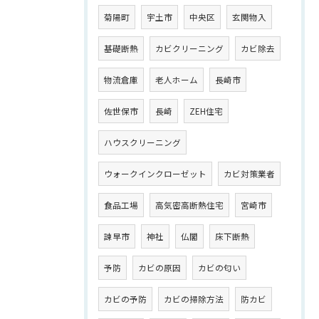
菊陽町
宇土市
中央区
玄関物入
基礎断熱
カビクリーニング
カビ除去
物流倉庫
老人ホーム
長崎市
佐世保市
長崎
ZEH住宅
ハウスクリーニング
ウォークインクローゼット
カビ対策業者
食品工場
高気密高断熱住宅
宮崎市
諫早市
神社
仏閣
床下断熱
予防
カビの原因
カビの匂い
カビの予防
カビの掃除方法
防カビ