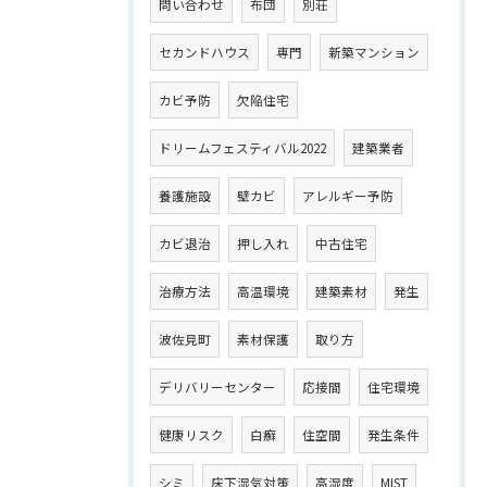
問い合わせ
布団
別荘
セカンドハウス
専門
新築マンション
カビ予防
欠陥住宅
ドリームフェスティバル2022
建築業者
養護施設
壁カビ
アレルギー予防
カビ退治
押し入れ
中古住宅
治療方法
高温環境
建築素材
発生
波佐見町
素材保護
取り方
デリバリーセンター
応接間
住宅環境
健康リスク
白癬
住空間
発生条件
シミ
床下湿気対策
高湿度
MIST