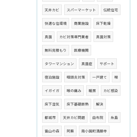
天井カビ
スパーマーケット
伝統住宅
快適な住環境
商業施設
床下乾燥
真菌
カビ対策専門業者
真菌対策
無料見積もり
医療機関
タワーマンション
真菌症
サポート
宿泊施設
咽頭炎対策
一戸建て
喉
イガイガ
喉の痛み
暖房
カビ感染
床下湿気
床下基礎断熱
解決
都城市
天井カビ問題
由布院
糸島
雷山の森
阿蘇
南小国町満願寺