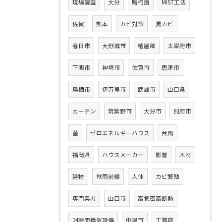
現場調査
大分
腐朽菌
MIST工法
佐賀
熊本
カビ対策
黒カビ
春日市
大野城市
糟屋郡
太宰府市
下関市
神埼市
佐賀市
唐津市
鳥栖市
伊万里市
武雄市
山口県
カーテン
筑紫野市
大分市
別府市
菌
ゼロエネルギーハウス
台風
福岡県
ハウスメーカー
影響
木材
建物
秋雨前線
人体
カビ繁殖
専門業者
山口市
高気密高断熱
24時間換気設備
中津市
工務店