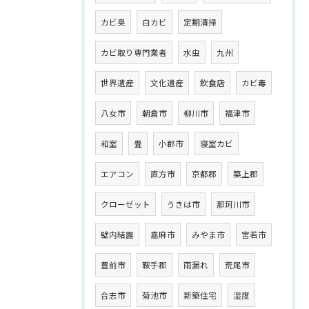
カビ臭
白カビ
定期清掃
カビ取り専門業者
水虫
九州
世界遺産
文化遺産
飲食店
カビ毒
八女市
朝倉市
柳川市
福津市
和室
畳
小郡市
寝室カビ
エアコン
直方市
京都郡
築上郡
クローゼット
うきは市
那珂川市
壁内結露
嘉麻市
みやま市
宮若市
豊前市
鞍手郡
雨漏れ
荒尾市
合志市
菊池市
新築住宅
湿度