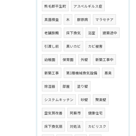
熊毛郡平生町
アスペルギルス症
真菌検査
木
膠原病
マラセチア
老舗旅館
床下換気
浴室
建築途中
引渡し前
黒いカビ
カビ被害
幼稚園
保育園
外壁
新築工事中
新築工事
第1種機械換気設備
悪臭
除湿器
部屋
塗り壁
システムキッチン
砂壁
聚楽壁
空気質改善
阿蘇市
健康住宅
床下換気扇
対処法
カビリスク