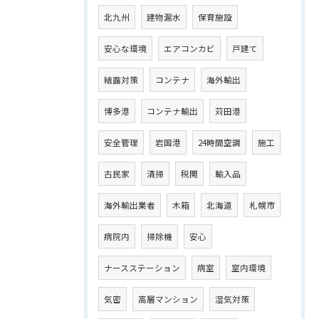
北九州
建物漏水
保育施設
安心な環境
エアコンカビ
戸建て
結露対策
コンテナ
海外輸出
博多港
コンテナ輸出
苅田港
安全管理
岩国港
24時間空調
施工
古民家
清掃
税関
輸入品
海外輸出業者
木箱
北海道
札幌市
病院内
掃除機
安心
ナースステーション
病室
室内環境
気密
高層マンション
湿気対策