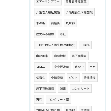
エアーサンプラー
高齢者福祉施設
介護老人福祉施設
介護療養型医療施設
木の板
商店街
玖珠郡
歴史ある建物
寺社
一般社団法人微生物対策協会
山間部
山林地帯
山林地域
落下菌検査
コロニー
空中浮遊菌
建設中
土台
気密性
全館空調
ダクト
特殊清掃
床下特殊清掃
消毒
コンクリート
再発
コンクリート壁
市販のカビ取り剤
児湯郡
浮遊菌