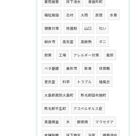
豪雨被害
床下浸水
東彼杵町
福祉施設
古材
大雨
民宿
水害
健康対策
除菌剤
山口
匂い
柳井市
高気密
高断熱
ダニ
厨房
工場
アレルギー対策
風邪
ベタ基礎
美祢市
鉄骨
体育館
更衣室
料亭
トラブル
檜風呂
大島郡周防大島町
熊毛郡田布施町
熊毛郡平生町
アスペルギルス症
真菌検査
木
膠原病
マラセチア
老舗旅館
床下換気
浴室
建築途中