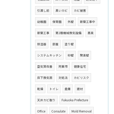
引渡し前
黒いカビ
カビ被害
幼稚園
保育園
外壁
新築工事中
新築工事
第1種機械換気設備
悪臭
除湿器
部屋
塗り壁
システムキッチン
砂壁
聚楽壁
空気質改善
阿蘇市
健康住宅
床下換気扇
対処法
カビリスク
乾燥
トイレ
倉庫
建材
天井カビ取り
Fukuoka Prefecture
Office
Consulate
Mold Removal