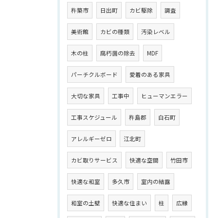
杵築市
日出町
カビ駆除
調査
美術館
カビの種類
汚染レベル
木の柱
腐朽菌の除去
MDF
パーチクルボード
愛着のある家具
大切な家具
工事中
ヒューマンエラー
工事スケジュール
杵島郡
白石町
アレルギーゼロ
江北町
カビ取りサービス
快適な空間
竹田市
快適な和室
多久市
室内の結露
和室の土壁
快適な住まい
柱
広縁