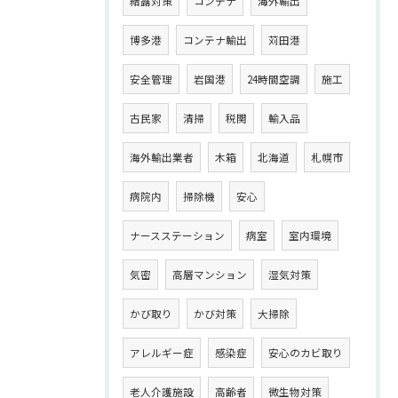
結露対策
コンテナ
海外輸出
博多港
コンテナ輸出
苅田港
安全管理
岩国港
24時間空調
施工
古民家
清掃
税関
輸入品
海外輸出業者
木箱
北海道
札幌市
病院内
掃除機
安心
ナースステーション
病室
室内環境
気密
高層マンション
湿気対策
かび取り
かび対策
大掃除
アレルギー症
感染症
安心のカビ取り
老人介護施設
高齢者
微生物対策