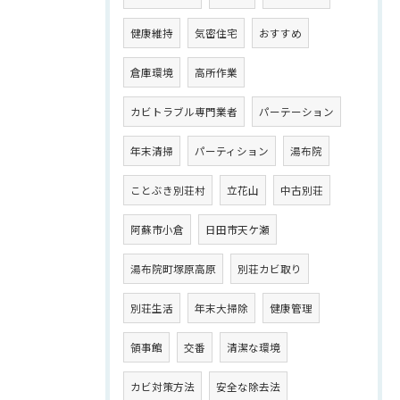
健康維持
気密住宅
おすすめ
倉庫環境
高所作業
カビトラブル専門業者
パーテーション
年末清掃
パーティション
湯布院
ことぶき別荘村
立花山
中古別荘
阿蘇市小倉
日田市天ケ瀬
湯布院町塚原高原
別荘カビ取り
別荘生活
年末大掃除
健康管理
領事館
交番
清潔な環境
カビ対策方法
安全な除去法