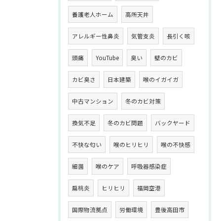
養護老人ホーム
高所天井
アレルギー性鼻炎
気管支炎
長引く咳
頭痛
YouTube
臭い
壁のカビ
カビ臭さ
日本建築
喉のイガイガ
中古マンション
冬のカビ対策
換気不足
冬のカビ問題
バックヤード
不快な匂い
喉のヒリヒリ
喉の不快感
細菌
喉のケア
呼吸器感染症
扁桃炎
ヒリヒリ
福岡空港
国際物流拠点
労働環境
豊後高田市