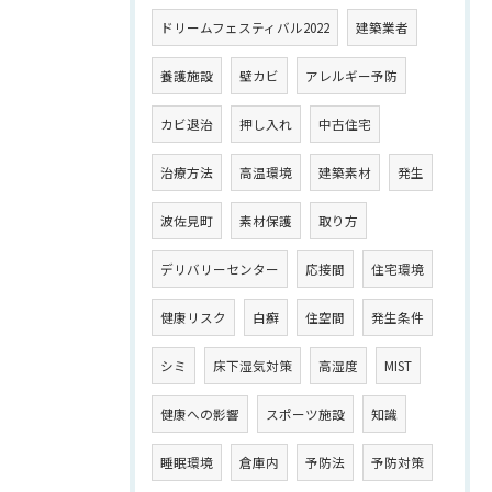
ドリームフェスティバル2022
建築業者
養護施設
壁カビ
アレルギー予防
カビ退治
押し入れ
中古住宅
治療方法
高温環境
建築素材
発生
波佐見町
素材保護
取り方
デリバリーセンター
応接間
住宅環境
健康リスク
白癬
住空間
発生条件
シミ
床下湿気対策
高湿度
MIST
健康への影響
スポーツ施設
知識
睡眠環境
倉庫内
予防法
予防対策