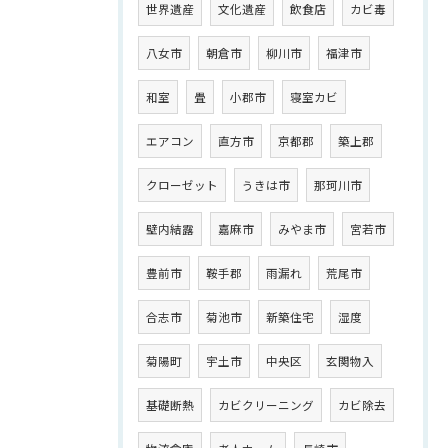
世界遺産
文化遺産
飲食店
カビ毒
八女市
朝倉市
柳川市
福津市
和室
畳
小郡市
寝室カビ
エアコン
直方市
京都郡
築上郡
クローゼット
うきは市
那珂川市
壁内結露
嘉麻市
みやま市
宮若市
豊前市
鞍手郡
雨漏れ
荒尾市
合志市
菊池市
新築住宅
湿度
菊陽町
宇土市
中央区
玄関物入
基礎断熱
カビクリーニング
カビ除去