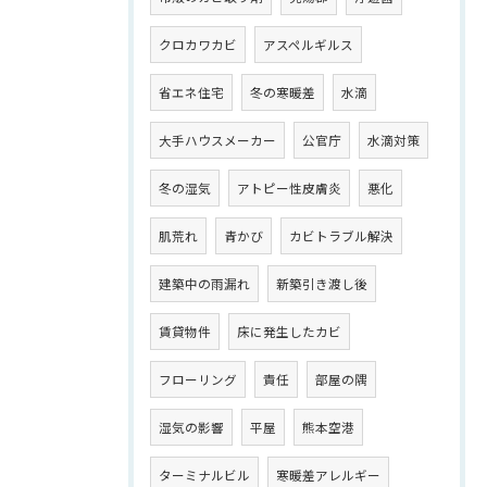
クロカワカビ
アスペルギルス
省エネ住宅
冬の寒暖差
水滴
大手ハウスメーカー
公官庁
水滴対策
冬の湿気
アトピー性皮膚炎
悪化
肌荒れ
青かび
カビトラブル解決
建築中の雨漏れ
新築引き渡し後
賃貸物件
床に発生したカビ
フローリング
責任
部屋の隅
湿気の影響
平屋
熊本空港
ターミナルビル
寒暖差アレルギー