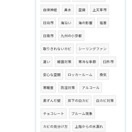
自律神経
鼻水
空調
上天草市
日向市
海沿い
海の影響
塩害
日南市
九州の小京都
取りきれないカビ
シーリングファン
違い
細菌対策
寒冷な季節
臼杵市
安心な空間
ロッカールーム
換気
寒暖差
防湿対策
アルコール
黒ずんだ壁
床下の白カビ
白カビ対策
チョコレート
ブルーム現象
カビの見分け方
上階からの水漏れ