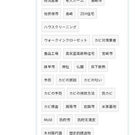
物流倉庫
老人ホーム
長崎市
佐世保市
長崎
ZEH住宅
ハウスクリーニング
ウォークインクローゼット
カビ対策業者
食品工場
高気密高断熱住宅
宮崎市
諫早市
神社
仏閣
床下断熱
予防
カビの原因
カビの匂い
カビの予防
カビの掃除方法
防カビ
カビ検査
周南市
岩国市
米軍基地
Mold
防府市
防府天満宮
木材腐朽菌
歴史的建造物