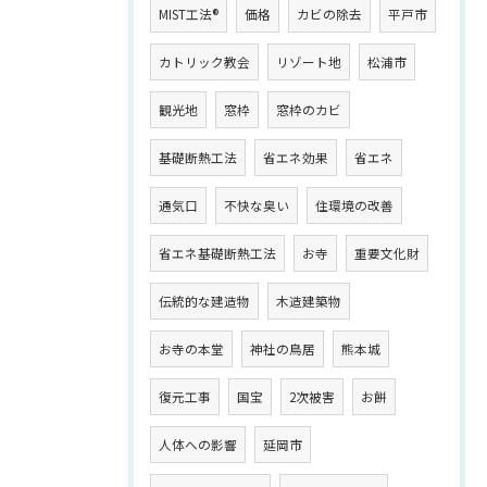
MIST工法®
価格
カビの除去
平戸市
カトリック教会
リゾート地
松浦市
観光地
窓枠
窓枠のカビ
基礎断熱工法
省エネ効果
省エネ
通気口
不快な臭い
住環境の改善
省エネ基礎断熱工法
お寺
重要文化財
伝統的な建造物
木造建築物
お寺の本堂
神社の鳥居
熊本城
復元工事
国宝
2次被害
お餅
人体への影響
延岡市