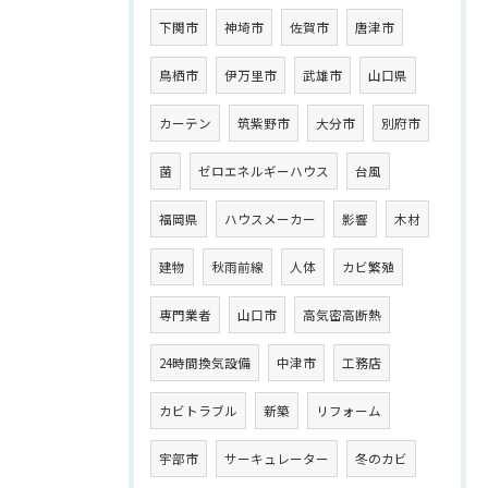
下関市
神埼市
佐賀市
唐津市
鳥栖市
伊万里市
武雄市
山口県
カーテン
筑紫野市
大分市
別府市
菌
ゼロエネルギーハウス
台風
福岡県
ハウスメーカー
影響
木材
建物
秋雨前線
人体
カビ繁殖
専門業者
山口市
高気密高断熱
24時間換気設備
中津市
工務店
カビトラブル
新築
リフォーム
宇部市
サーキュレーター
冬のカビ