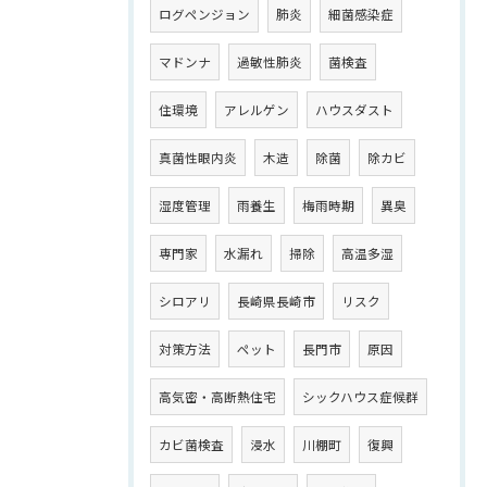
ログペンジョン
肺炎
細菌感染症
マドンナ
過敏性肺炎
菌検査
住環境
アレルゲン
ハウスダスト
真菌性眼内炎
木造
除菌
除カビ
湿度管理
雨養生
梅雨時期
異臭
専門家
水漏れ
掃除
高温多湿
シロアリ
長崎県長崎市
リスク
対策方法
ペット
長門市
原因
高気密・高断熱住宅
シックハウス症候群
カビ菌検査
浸水
川棚町
復興