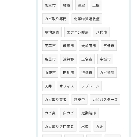
熊本市
結露
寝室
土壁
カビ取り専門
化学物質過敏症
現地調査
エアコン暖房
八代市
天草市
飯塚市
大牟田市
宗像市
糸島市
遠賀郡
玉名市
宇城市
山鹿市
田川市
行橋市
カビ掃除
天井
オフィス
ジプトーン
カビ取り業者
建築中
カビバスターズ
カビ臭
白カビ
定期清掃
カビ取り専門業者
水虫
九州