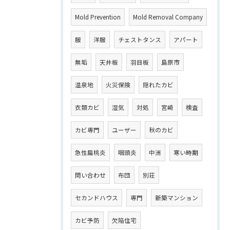
Mold Prevention
Mold Removal Company
服
洋服
チェストタンス
アパート
無垢
天井板
羽目板
島原市
温泉地
火災保険
隠れたカビ
衣類カビ
湿気
対処
宮崎
検査
カビ専門
ユーザー
秋のカビ
急性扁桃炎
咽頭炎
中洲
寒い時期
問い合わせ
布団
別荘
セカンドハウス
専門
新築マンション
カビ予防
欠陥住宅