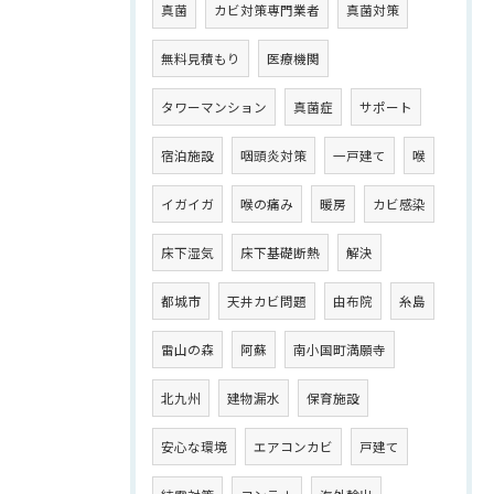
真菌
カビ対策専門業者
真菌対策
無料見積もり
医療機関
タワーマンション
真菌症
サポート
宿泊施設
咽頭炎対策
一戸建て
喉
イガイガ
喉の痛み
暖房
カビ感染
床下湿気
床下基礎断熱
解決
都城市
天井カビ問題
由布院
糸島
雷山の森
阿蘇
南小国町満願寺
北九州
建物漏水
保育施設
安心な環境
エアコンカビ
戸建て