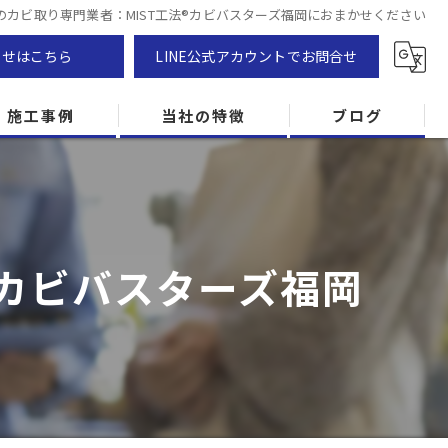
のカビ取り専門業者：MIST工法®カビバスターズ福岡におまかせください
わせはこちら
LINE公式アカウントでお問合せ
施工事例
当社の特徴
ブログ
カビ除去
防カビ
®カビバスターズ福岡
カビ専門
ZEH住宅
カビ検査