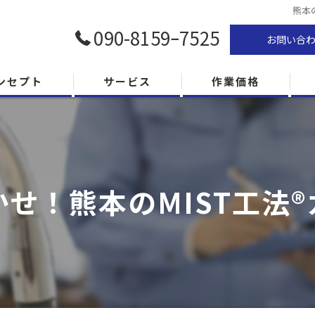
熊本
090-8159ｰ7525
お問い合
ンセプト
サービス
作業価格
せ！熊本のMIST工法