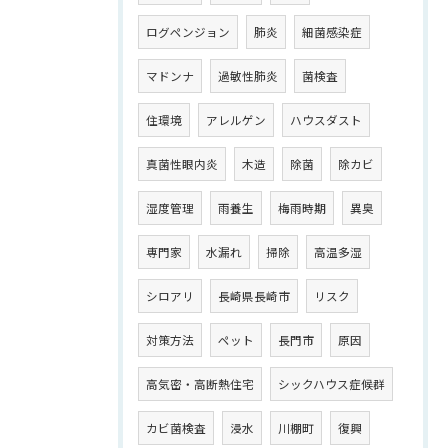
ログペンジョン
肺炎
細菌感染症
マドンナ
過敏性肺炎
菌検査
住環境
アレルゲン
ハウスダスト
真菌性眼内炎
木造
除菌
除カビ
湿度管理
雨養生
梅雨時期
異臭
専門家
水漏れ
掃除
高温多湿
シロアリ
長崎県長崎市
リスク
対策方法
ペット
長門市
原因
高気密・高断熱住宅
シックハウス症候群
カビ菌検査
浸水
川棚町
復興