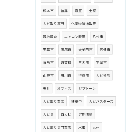
熊本市
結露
寝室
土壁
カビ取り専門
化学物質過敏症
現地調査
エアコン暖房
八代市
天草市
飯塚市
大牟田市
宗像市
糸島市
遠賀郡
玉名市
宇城市
山鹿市
田川市
行橋市
カビ掃除
天井
オフィス
ジプトーン
カビ取り業者
建築中
カビバスターズ
カビ臭
白カビ
定期清掃
カビ取り専門業者
水虫
九州