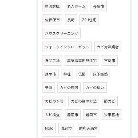
物流倉庫
老人ホーム
長崎市
佐世保市
長崎
ZEH住宅
ハウスクリーニング
ウォークインクローゼット
カビ対策業者
食品工場
高気密高断熱住宅
宮崎市
諫早市
神社
仏閣
床下断熱
予防
カビの原因
カビの匂い
カビの予防
カビの掃除方法
防カビ
カビ検査
周南市
岩国市
米軍基地
Mold
防府市
防府天満宮