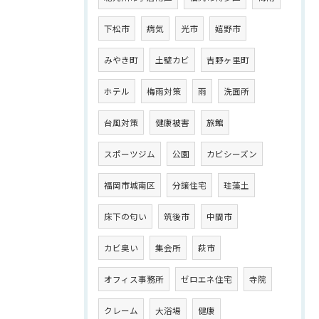
下松市
病気
光市
嬉野市
みやき町
土壁カビ
吉野ヶ里町
ホテル
梅雨対策
雨
洗面所
台風対策
健康被害
旅館
スポーツジム
公園
カビシーズン
福岡市城南区
分譲住宅
珪藻土
床下の匂い
筑後市
中間市
カビ臭い
集会所
萩市
オフィス事務所
ゼロエネ住宅
寺院
クレーム
大浴場
健康