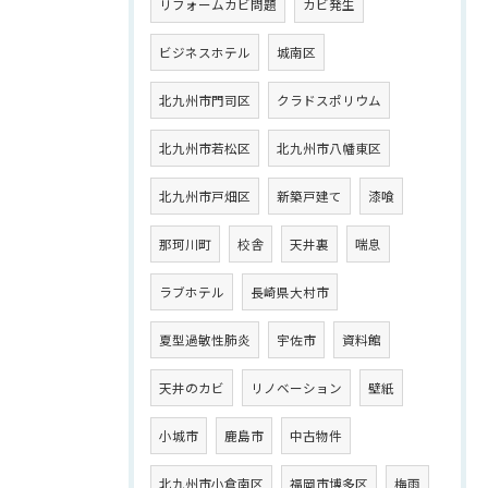
リフォームカビ問題
カビ発生
ビジネスホテル
城南区
北九州市門司区
クラドスポリウム
北九州市若松区
北九州市八幡東区
北九州市戸畑区
新築戸建て
漆喰
那珂川町
校舎
天井裏
喘息
ラブホテル
長崎県大村市
夏型過敏性肺炎
宇佐市
資料館
天井のカビ
リノベーション
壁紙
小城市
鹿島市
中古物件
北九州市小倉南区
福岡市博多区
梅雨