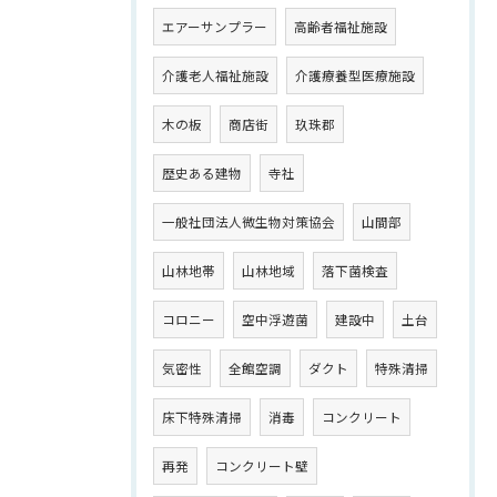
エアーサンプラー
高齢者福祉施設
介護老人福祉施設
介護療養型医療施設
木の板
商店街
玖珠郡
歴史ある建物
寺社
一般社団法人微生物対策協会
山間部
山林地帯
山林地域
落下菌検査
コロニー
空中浮遊菌
建設中
土台
気密性
全館空調
ダクト
特殊清掃
床下特殊清掃
消毒
コンクリート
再発
コンクリート壁