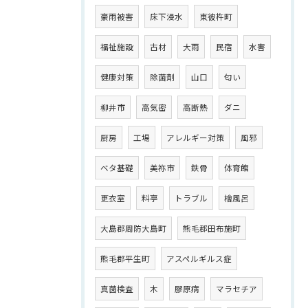
豪雨被害
床下浸水
東彼杵町
福祉施設
古材
大雨
民宿
水害
健康対策
除菌剤
山口
匂い
柳井市
高気密
高断熱
ダニ
厨房
工場
アレルギー対策
風邪
ベタ基礎
美祢市
鉄骨
体育館
更衣室
料亭
トラブル
檜風呂
大島郡周防大島町
熊毛郡田布施町
熊毛郡平生町
アスペルギルス症
真菌検査
木
膠原病
マラセチア