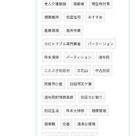
老人介護施設
高齢者
微生物対策
健康維持
気密住宅
おすすめ
倉庫環境
高所作業
カビトラブル専門業者
パーテーション
年末清掃
パーティション
湯布院
ことぶき別荘村
立花山
中古別荘
阿蘇市小倉
日田市天ケ瀬
湯布院町塚原高原
別荘カビ取り
別荘生活
年末大掃除
健康管理
領事館
交番
清潔な環境