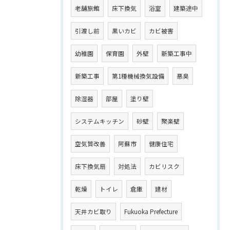
老舗旅館
床下換気
浴室
建築途中
引渡し前
黒いカビ
カビ被害
幼稚園
保育園
外壁
新築工事中
新築工事
第1種機械換気設備
悪臭
除湿器
部屋
塗り壁
システムキッチン
砂壁
聚楽壁
空気質改善
阿蘇市
健康住宅
床下換気扇
対処法
カビリスク
乾燥
トイレ
倉庫
建材
天井カビ取り
Fukuoka Prefecture