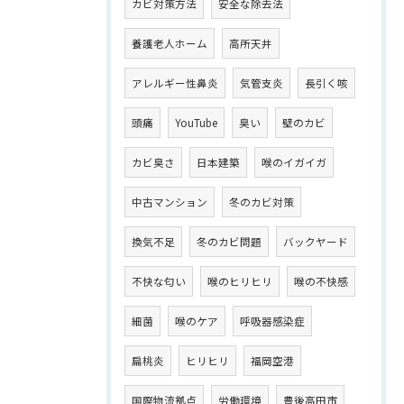
カビ対策方法
安全な除去法
養護老人ホーム
高所天井
アレルギー性鼻炎
気管支炎
長引く咳
頭痛
YouTube
臭い
壁のカビ
カビ臭さ
日本建築
喉のイガイガ
中古マンション
冬のカビ対策
換気不足
冬のカビ問題
バックヤード
不快な匂い
喉のヒリヒリ
喉の不快感
細菌
喉のケア
呼吸器感染症
扁桃炎
ヒリヒリ
福岡空港
国際物流拠点
労働環境
豊後高田市