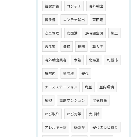
結露対策
コンテナ
海外輸出
博多港
コンテナ輸出
苅田港
安全管理
岩国港
24時間空調
施工
古民家
清掃
税関
輸入品
海外輸出業者
木箱
北海道
札幌市
病院内
掃除機
安心
ナースステーション
病室
室内環境
気密
高層マンション
湿気対策
かび取り
かび対策
大掃除
アレルギー症
感染症
安心のカビ取り