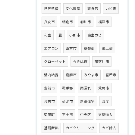
世界遺産
文化遺産
飲食店
カビ毒
八女市
朝倉市
柳川市
福津市
和室
畳
小郡市
寝室カビ
エアコン
直方市
京都郡
築上郡
クローゼット
うきは市
那珂川市
壁内結露
嘉麻市
みやま市
宮若市
豊前市
鞍手郡
雨漏れ
荒尾市
合志市
菊池市
新築住宅
湿度
菊陽町
宇土市
中央区
玄関物入
基礎断熱
カビクリーニング
カビ除去