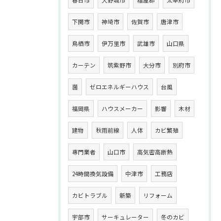
春日市
大野城市
糟屋郡
太宰府市
下関市
神埼市
佐賀市
唐津市
鳥栖市
伊万里市
武雄市
山口県
カーテン
筑紫野市
大分市
別府市
菌
ゼロエネルギーハウス
台風
福岡県
ハウスメーカー
影響
木材
建物
秋雨前線
人体
カビ繁殖
専門業者
山口市
高気密高断熱
24時間換気設備
中津市
工務店
カビトラブル
新築
リフォーム
宇部市
サーキュレーター
冬のカビ