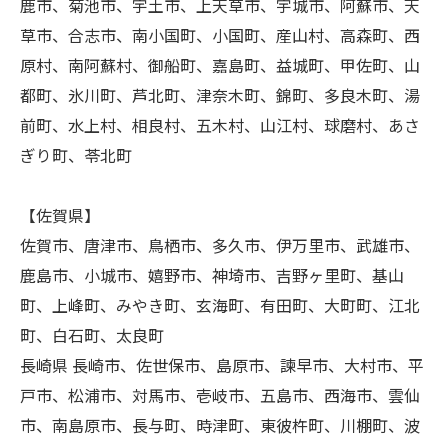
鹿市、菊池市、宇土市、上天草市、宇城市、阿蘇市、天
草市、合志市、南小国町、小国町、産山村、高森町、西
原村、南阿蘇村、御船町、嘉島町、益城町、甲佐町、山
都町、氷川町、芦北町、津奈木町、錦町、多良木町、湯
前町、水上村、相良村、五木村、山江村、球磨村、あさ
ぎり町、苓北町
【佐賀県】
佐賀市、唐津市、鳥栖市、多久市、伊万里市、武雄市、
鹿島市、小城市、嬉野市、神埼市、吉野ヶ里町、基山
町、上峰町、みやき町、玄海町、有田町、大町町、江北
町、白石町、太良町
長崎県 長崎市、佐世保市、島原市、諫早市、大村市、平
戸市、松浦市、対馬市、壱岐市、五島市、西海市、雲仙
市、南島原市、長与町、時津町、東彼杵町、川棚町、波