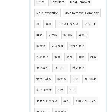
Office
Consulate
Mold Removal
Mold Prevention
Mold Removal Company
服
洋服
チェストタンス
アパート
無垢
天井板
羽目板
島原市
温泉地
火災保険
隠れたカビ
衣類カビ
湿気
対処
宮崎
検査
カビ専門
ユーザー
秋のカビ
急性扁桃炎
咽頭炎
中洲
寒い時期
問い合わせ
布団
別荘
セカンドハウス
専門
新築マンション