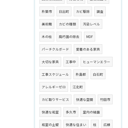
杵築市
日出町
カビ駆除
調査
美術館
カビの種類
汚染レベル
木の柱
腐朽菌の除去
MDF
パーチクルボード
愛着のある家具
大切な家具
工事中
ヒューマンエラー
工事スケジュール
杵島郡
白石町
アレルギーゼロ
江北町
カビ取りサービス
快適な空間
竹田市
快適な和室
多久市
室内の結露
和室の土壁
快適な住まい
柱
広縁