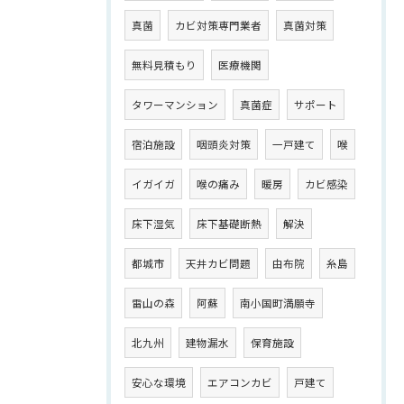
真菌
カビ対策専門業者
真菌対策
無料見積もり
医療機関
タワーマンション
真菌症
サポート
宿泊施設
咽頭炎対策
一戸建て
喉
イガイガ
喉の痛み
暖房
カビ感染
床下湿気
床下基礎断熱
解決
都城市
天井カビ問題
由布院
糸島
雷山の森
阿蘇
南小国町満願寺
北九州
建物漏水
保育施設
安心な環境
エアコンカビ
戸建て