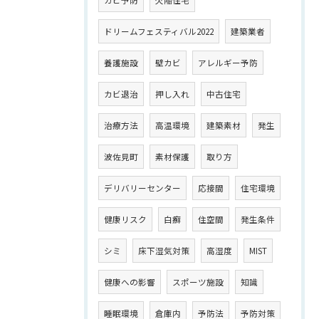
カビ予防
欠陥住宅
ドリームフェスティバル2022
建築業者
養護施設
壁カビ
アレルギー予防
カビ退治
押し入れ
中古住宅
治療方法
高温環境
建築素材
発生
波佐見町
素材保護
取り方
デリバリーセンター
応接間
住宅環境
健康リスク
白癬
住空間
発生条件
シミ
床下湿気対策
高湿度
MIST
健康への影響
スポーツ施設
知識
睡眠環境
倉庫内
予防法
予防対策