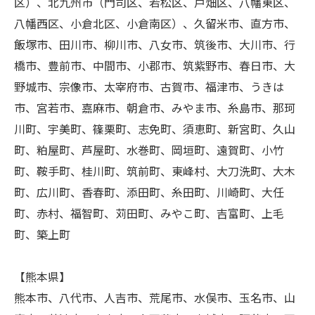
区）、北九州市（門司区、若松区、戸畑区、八幡東区、
八幡西区、小倉北区、小倉南区）、久留米市、直方市、
飯塚市、田川市、柳川市、八女市、筑後市、大川市、行
橋市、豊前市、中間市、小郡市、筑紫野市、春日市、大
野城市、宗像市、太宰府市、古賀市、福津市、うきは
市、宮若市、嘉麻市、朝倉市、みやま市、糸島市、那珂
川町、宇美町、篠栗町、志免町、須恵町、新宮町、久山
町、粕屋町、芦屋町、水巻町、岡垣町、遠賀町、小竹
町、鞍手町、桂川町、筑前町、東峰村、大刀洗町、大木
町、広川町、香春町、添田町、糸田町、川崎町、大任
町、赤村、福智町、苅田町、みやこ町、吉富町、上毛
町、築上町
【熊本県】
熊本市、八代市、人吉市、荒尾市、水俣市、玉名市、山