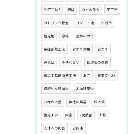
MIST工法®
価格
カビの除去
平戸市
カトリック教会
リゾート地
松浦市
観光地
窓枠
窓枠のカビ
基礎断熱工法
省エネ効果
省エネ
通気口
不快な臭い
住環境の改善
省エネ基礎断熱工法
お寺
重要文化財
伝統的な建造物
木造建築物
お寺の本堂
神社の鳥居
熊本城
復元工事
国宝
2次被害
お餅
人体への影響
延岡市