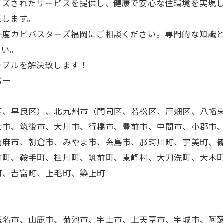
イズされたサービスを提供し、健康で安心な住環境を実現
たします。
一度カビバスターズ福岡にご相談ください。専門的な知識
さい。
ラブルを解決致します！
バー
区、早良区）、北九州市（門司区、若松区、戸畑区、八幡
女市、筑後市、大川市、行橋市、豊前市、中間市、小郡市
嘉麻市、朝倉市、みやま市、糸島市、那珂川町、宇美町、
竹町、鞍手町、桂川町、筑前町、東峰村、大刀洗町、大木
町、吉富町、上毛町、築上町
玉名市、山鹿市、菊池市、宇土市、上天草市、宇城市、阿