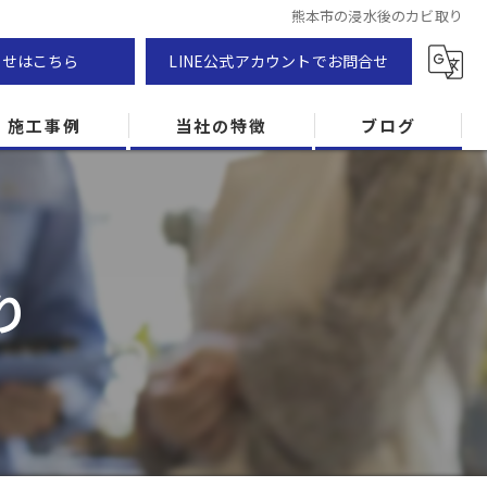
熊本市の浸水後のカビ取り
わせはこちら
LINE公式アカウントでお問合せ
施工事例
当社の特徴
ブログ
カビ除去
防カビ
り
カビ専門
ZEH住宅
カビ検査