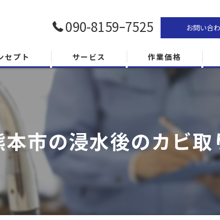
090-8159ｰ7525
お問い合
ンセプト
サービス
作業価格
熊本市の浸水後のカビ取