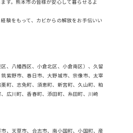
します。熊本市の皆様が安心して暮らせるよ
と経験をもって、カビからの解放をお手伝いい
東区、八幡西区、小倉北区、小倉南区）、久留
、筑紫野市、春日市、大野城市、宗像市、太宰
篠栗町、志免町、須恵町、新宮町、久山町、粕
町、広川町、香春町、添田町、糸田町、川崎
蘇市、天草市、合志市、南小国町、小国町、産