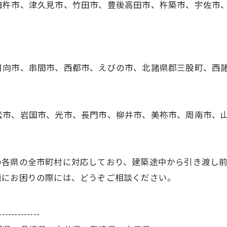
臼杵市、津久見市、竹田市、豊後高田市、杵築市、宇佐市
日向市、串間市、西都市、えびの市、北諸県郡三股町、西
松市、岩国市、光市、長門市、柳井市、美祢市、周南市、
の各県の全市町村に対応しており、建築途中から引き渡し
題にお困りの際には、どうぞご相談ください。
-------------