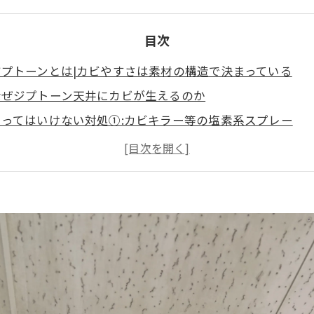
目次
ジプトーンとは|カビやすさは素材の構造で決まっている
なぜジプトーン天井にカビが生えるのか
やってはいけない対処①:カビキラー等の塩素系スプレー
やってはいけない対処②:塗装で上から隠す
自分でできるのはどこまでか
素材を傷めずに除去する|カビバスターズ福岡の施工
病院・介護施設・オフィスの場合|運営を止めない施工と真
まとめ