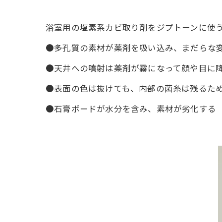
浴室用の塩素系カビ取り剤をジプトーンに使
●多孔質の素材が薬剤を吸い込み、まだらな変
●天井への噴射は薬剤が霧になって顔や目に
●表面の色は抜けても、内部の菌糸は残るた
●石膏ボードが水分を含み、素材が劣化する