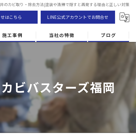
井のカビ取り・除去方法|塗装や清掃で隠すと再発する理由と正しい対策
わせはこちら
LINE公式アカウントでお問合せ
施工事例
当社の特徴
ブログ
カビ除去
防カビ
 カビバスターズ福岡
カビ専門
ZEH住宅
カビ検査