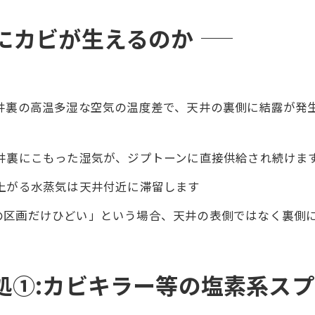
にカビが生えるのか
井裏の高温多湿な空気の温度差で、天井の裏側に結露が発生
井裏にこもった湿気が、ジプトーンに直接供給され続けま
上がる水蒸気は天井付近に滞留します
の区画だけひどい」という場合、天井の表側ではなく裏側
処①:カビキラー等の塩素系ス