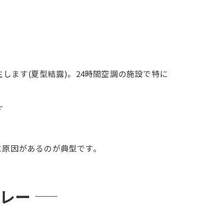
します(夏型結露)。24時間空調の施設で特に
す
に原因があるのが典型です。
プレー