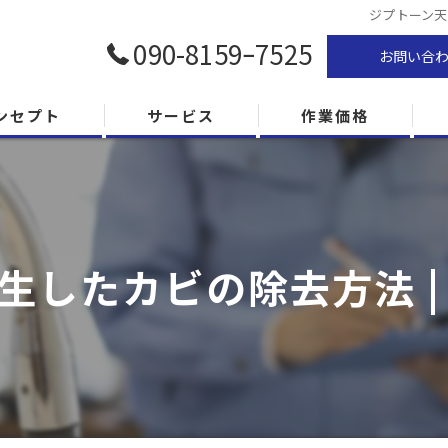
ジプトーン天
090-8159ｰ7525
お問い合
ンセプト
サービス
作業価格
生したカビの除去方法 |