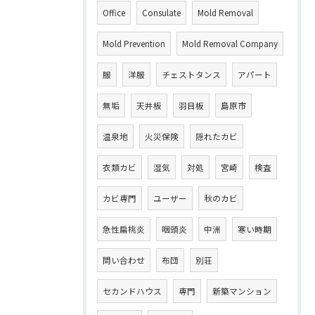
Office
Consulate
Mold Removal
Mold Prevention
Mold Removal Company
服
洋服
チェストタンス
アパート
無垢
天井板
羽目板
島原市
温泉地
火災保険
隠れたカビ
衣類カビ
湿気
対処
宮崎
検査
カビ専門
ユーザー
秋のカビ
急性扁桃炎
咽頭炎
中洲
寒い時期
問い合わせ
布団
別荘
セカンドハウス
専門
新築マンション