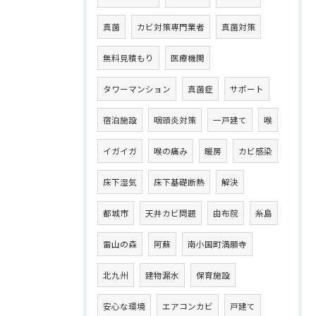
真菌
カビ対策専門業者
真菌対策
無料見積もり
医療機関
タワーマンション
真菌症
サポート
宿泊施設
咽頭炎対策
一戸建て
喉
イガイガ
喉の痛み
暖房
カビ感染
床下湿気
床下基礎断熱
解決
都城市
天井カビ問題
由布院
糸島
雷山の森
阿蘇
南小国町満願寺
北九州
建物漏水
保育施設
安心な環境
エアコンカビ
戸建て