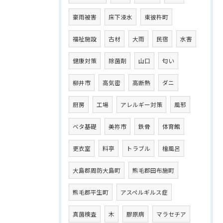
豪雨被害
床下浸水
東彼杵町
福祉施設
古材
大雨
民宿
水害
健康対策
除菌剤
山口
匂い
柳井市
高気密
高断熱
ダニ
厨房
工場
アレルギー対策
風邪
ベタ基礎
美祢市
鉄骨
体育館
更衣室
料亭
トラブル
檜風呂
大島郡周防大島町
熊毛郡田布施町
熊毛郡平生町
アスペルギルス症
真菌検査
木
膠原病
マラセチア