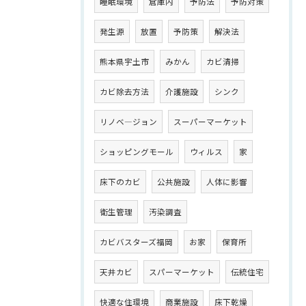
睡眠環境
倉庫内
予防法
予防対策
発生源
放置
予防策
解決法
熊本県宇土市
みかん
カビ清掃
カビ除去方法
介護施設
シンク
リノベ―ジョン
スーパーマーケット
ショッピングモール
ウィルス
家
床下のカビ
公共施設
人体に影響
衛生管理
汚染調査
カビバスターズ福岡
お家
保育所
天井カビ
スパーマーケット
伝統住宅
快適な住環境
商業施設
床下乾燥