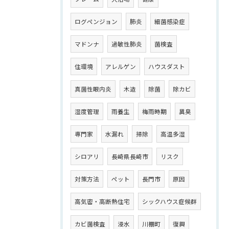
ログペンジョン
肺炎
細菌感染症
マドンナ
過敏性肺炎
菌検査
住環境
アレルゲン
ハウスダスト
真菌性眼内炎
木造
除菌
除カビ
湿度管理
雨養生
梅雨時期
異臭
専門家
水漏れ
掃除
高温多湿
シロアリ
長崎県長崎市
リスク
対策方法
ペット
長門市
原因
高気密・高断熱住宅
シックハウス症候群
カビ菌検査
浸水
川棚町
復興