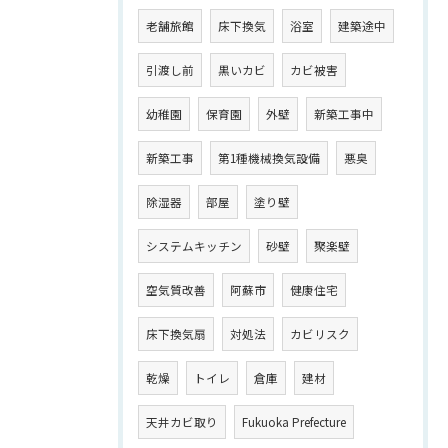
老舗旅館
床下換気
浴室
建築途中
引渡し前
黒いカビ
カビ被害
幼稚園
保育園
外壁
新築工事中
新築工事
第1種機械換気設備
悪臭
除湿器
部屋
塗り壁
システムキッチン
砂壁
聚楽壁
空気質改善
阿蘇市
健康住宅
床下換気扇
対処法
カビリスク
乾燥
トイレ
倉庫
建材
天井カビ取り
Fukuoka Prefecture