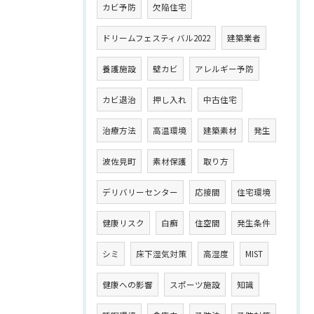
カビ予防
欠陥住宅
ドリームフェスティバル2022
建築業者
養護施設
壁カビ
アレルギー予防
カビ退治
押し入れ
中古住宅
治療方法
高温環境
建築素材
発生
波佐見町
素材保護
取り方
デリバリーセンター
応接間
住宅環境
健康リスク
白癬
住空間
発生条件
シミ
床下湿気対策
高湿度
MIST
健康への影響
スポーツ施設
知識