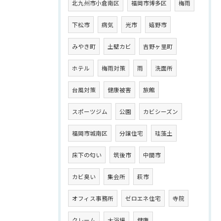
北九州市小倉南区
福岡市博多区
梅雨
下松市
病気
光市
嬉野市
みやき町
土壁カビ
吉野ヶ里町
ホテル
梅雨対策
雨
洗面所
台風対策
健康被害
旅館
スポーツジム
公園
カビシーズン
福岡市城南区
分譲住宅
珪藻土
床下の匂い
筑後市
中間市
カビ臭い
集会所
萩市
オフィス事務所
ゼロエネ住宅
寺院
クレーム
大浴場
健康