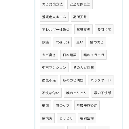
カビ対策方法
安全な除去法
養護老人ホーム
高所天井
アレルギー性鼻炎
気管支炎
長引く咳
頭痛
YouTube
臭い
壁のカビ
カビ臭さ
日本建築
喉のイガイガ
中古マンション
冬のカビ対策
換気不足
冬のカビ問題
バックヤード
不快な匂い
喉のヒリヒリ
喉の不快感
細菌
喉のケア
呼吸器感染症
扁桃炎
ヒリヒリ
福岡空港