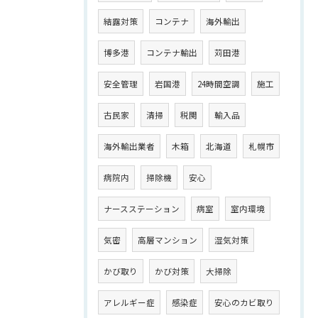
結露対策
コンテナ
海外輸出
博多港
コンテナ輸出
苅田港
安全管理
岩国港
24時間空調
施工
古民家
清掃
税関
輸入品
海外輸出業者
木箱
北海道
札幌市
病院内
掃除機
安心
ナースステーション
病室
室内環境
気密
高層マンション
湿気対策
かび取り
かび対策
大掃除
アレルギー症
感染症
安心のカビ取り