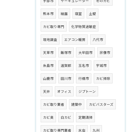
宇部市
サーキュレーター
冬のカビ
熊本市
結露
寝室
土壁
カビ取り専門
化学物質過敏症
現地調査
エアコン暖房
八代市
天草市
飯塚市
大牟田市
宗像市
糸島市
遠賀郡
玉名市
宇城市
山鹿市
田川市
行橋市
カビ掃除
天井
オフィス
ジプトーン
カビ取り業者
建築中
カビバスターズ
カビ臭
白カビ
定期清掃
カビ取り専門業者
水虫
九州