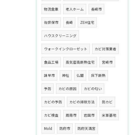
物流倉庫
老人ホーム
長崎市
佐世保市
長崎
ZEH住宅
ハウスクリーニング
ウォークインクローゼット
カビ対策業者
食品工場
高気密高断熱住宅
宮崎市
諫早市
神社
仏閣
床下断熱
予防
カビの原因
カビの匂い
カビの予防
カビの掃除方法
防カビ
カビ検査
周南市
岩国市
米軍基地
Mold
防府市
防府天満宮