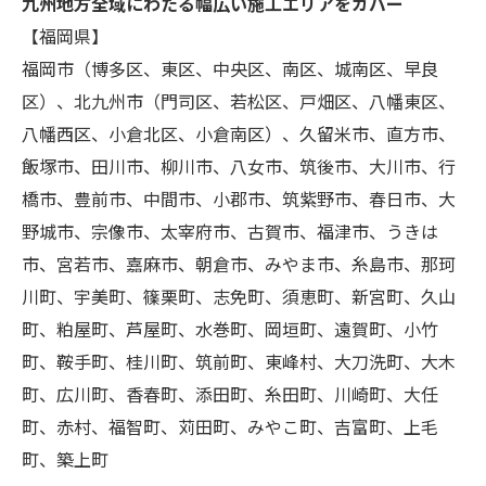
九州地方全域にわたる幅広い施工エリアをカバー
【福岡県】
福岡市（博多区、東区、中央区、南区、城南区、早良
区）、北九州市（門司区、若松区、戸畑区、八幡東区、
八幡西区、小倉北区、小倉南区）、久留米市、直方市、
飯塚市、田川市、柳川市、八女市、筑後市、大川市、行
橋市、豊前市、中間市、小郡市、筑紫野市、春日市、大
野城市、宗像市、太宰府市、古賀市、福津市、うきは
市、宮若市、嘉麻市、朝倉市、みやま市、糸島市、那珂
川町、宇美町、篠栗町、志免町、須恵町、新宮町、久山
町、粕屋町、芦屋町、水巻町、岡垣町、遠賀町、小竹
町、鞍手町、桂川町、筑前町、東峰村、大刀洗町、大木
町、広川町、香春町、添田町、糸田町、川崎町、大任
町、赤村、福智町、苅田町、みやこ町、吉富町、上毛
町、築上町