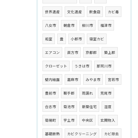
世界遺産
文化遺産
飲食店
カビ毒
八女市
朝倉市
柳川市
福津市
和室
畳
小郡市
寝室カビ
エアコン
直方市
京都郡
築上郡
クローゼット
うきは市
那珂川市
壁内結露
嘉麻市
みやま市
宮若市
豊前市
鞍手郡
雨漏れ
荒尾市
合志市
菊池市
新築住宅
湿度
菊陽町
宇土市
中央区
玄関物入
基礎断熱
カビクリーニング
カビ除去