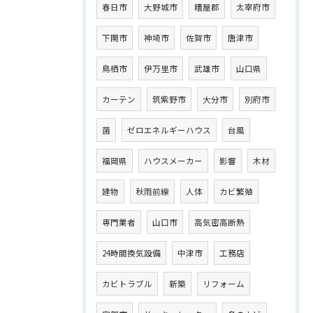
春日市
大野城市
糟屋郡
太宰府市
下関市
神埼市
佐賀市
唐津市
鳥栖市
伊万里市
武雄市
山口県
カーテン
筑紫野市
大分市
別府市
菌
ゼロエネルギーハウス
台風
福岡県
ハウスメーカー
影響
木材
建物
秋雨前線
人体
カビ繁殖
専門業者
山口市
高気密高断熱
24時間換気設備
中津市
工務店
カビトラブル
新築
リフォーム