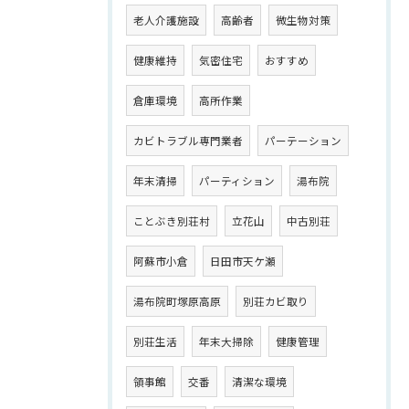
老人介護施設
高齢者
微生物対策
健康維持
気密住宅
おすすめ
倉庫環境
高所作業
カビトラブル専門業者
パーテーション
年末清掃
パーティション
湯布院
ことぶき別荘村
立花山
中古別荘
阿蘇市小倉
日田市天ケ瀬
湯布院町塚原高原
別荘カビ取り
別荘生活
年末大掃除
健康管理
領事館
交番
清潔な環境