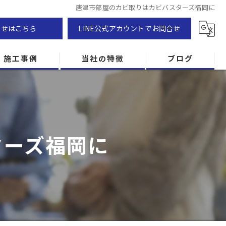
唐津市部屋のカビ取りはカビバスターズ福岡に
わせはこちら
LINE公式アカウントでお問合せ
施工事例
当社の特徴
ブログ
カビ除去
防カビ
ターズ福岡に
カビ専門
ZEH住宅
カビ検査