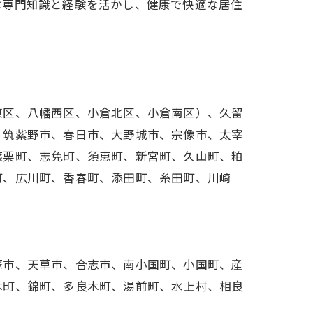
は専門知識と経験を活かし、健康で快適な居住
東区、八幡西区、小倉北区、小倉南区）、久留
、筑紫野市、春日市、大野城市、宗像市、太宰
篠栗町、志免町、須恵町、新宮町、久山町、粕
町、広川町、香春町、添田町、糸田町、川崎
蘇市、天草市、合志市、南小国町、小国町、産
木町、錦町、多良木町、湯前町、水上村、相良