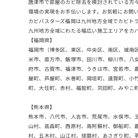
唐津市で部屋のカビ除去を検討されている方
環境の実現をお手伝いします。お気軽にお問
カビバスターズ福岡は九州地方全域でカビト
九州地方全域にわたる幅広い施工エリアをカ
【福岡県】
福岡市（博多区、東区、中央区、南区、城南
米市、直方市、飯塚市、田川市、柳川市、八
府市、古賀市、福津市、うきは市、宮若市、
屋町、芦屋町、水巻町、岡垣町、遠賀町、小
町、大任町、赤村、福智町、苅田町、みやこ
【熊本県】
熊本市、八代市、人吉市、荒尾市、水俣市、
山村、高森町、西原村、南阿蘇村、御船町、
村、五木村、山江村、球磨村、あさぎり町、