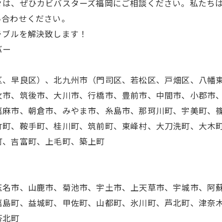
々は、ぜひカビバスターズ福岡にご相談ください。私たち
い合わせください。
ラブルを解決致します！
バー
区、早良区）、北九州市（門司区、若松区、戸畑区、八幡
女市、筑後市、大川市、行橋市、豊前市、中間市、小郡市
嘉麻市、朝倉市、みやま市、糸島市、那珂川町、宇美町、
竹町、鞍手町、桂川町、筑前町、東峰村、大刀洗町、大木
町、吉富町、上毛町、築上町
玉名市、山鹿市、菊池市、宇土市、上天草市、宇城市、阿
嘉島町、益城町、甲佐町、山都町、氷川町、芦北町、津奈
苓北町