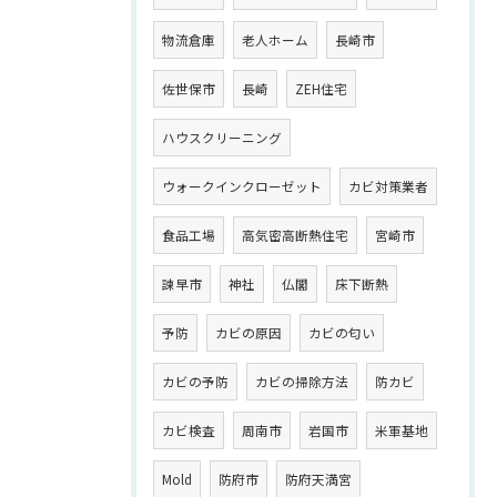
物流倉庫
老人ホーム
長崎市
佐世保市
長崎
ZEH住宅
ハウスクリーニング
ウォークインクローゼット
カビ対策業者
食品工場
高気密高断熱住宅
宮崎市
諫早市
神社
仏閣
床下断熱
予防
カビの原因
カビの匂い
カビの予防
カビの掃除方法
防カビ
カビ検査
周南市
岩国市
米軍基地
Mold
防府市
防府天満宮