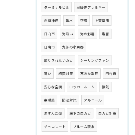
ターミナルビル
寒暖差アレルギー
自律神経
鼻水
空調
上天草市
日向市
海沿い
海の影響
塩害
日南市
九州の小京都
取りきれないカビ
シーリングファン
違い
細菌対策
寒冷な季節
臼杵市
安心な空間
ロッカールーム
換気
寒暖差
防湿対策
アルコール
黒ずんだ壁
床下の白カビ
白カビ対策
チョコレート
ブルーム現象