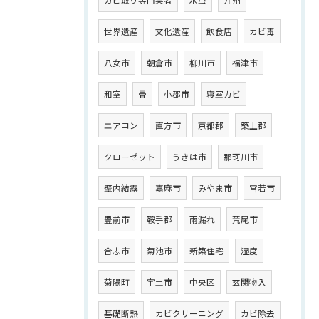
カビ取り専門業者
水虫
九州
世界遺産
文化遺産
飲食店
カビ毒
八女市
朝倉市
柳川市
福津市
和室
畳
小郡市
寝室カビ
エアコン
直方市
京都郡
築上郡
クローゼット
うきは市
那珂川市
壁内結露
嘉麻市
みやま市
宮若市
豊前市
鞍手郡
雨漏れ
荒尾市
合志市
菊池市
新築住宅
湿度
菊陽町
宇土市
中央区
玄関物入
基礎断熱
カビクリーニング
カビ除去