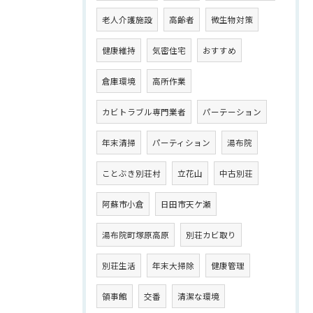
老人介護施設
高齢者
微生物対策
健康維持
気密住宅
おすすめ
倉庫環境
高所作業
カビトラブル専門業者
パーテーション
年末清掃
パーティション
湯布院
ことぶき別荘村
立花山
中古別荘
阿蘇市小倉
日田市天ケ瀬
湯布院町塚原高原
別荘カビ取り
別荘生活
年末大掃除
健康管理
領事館
交番
清潔な環境