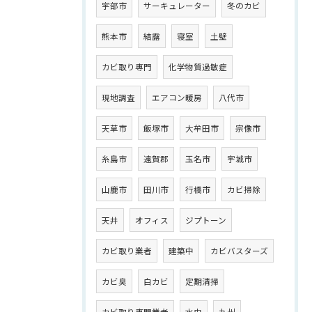
宇部市
サーキュレーター
冬のカビ
熊本市
結露
寝室
土壁
カビ取り専門
化学物質過敏症
現地調査
エアコン暖房
八代市
天草市
飯塚市
大牟田市
宗像市
糸島市
遠賀郡
玉名市
宇城市
山鹿市
田川市
行橋市
カビ掃除
天井
オフィス
ジプトーン
カビ取り業者
建築中
カビバスターズ
カビ臭
白カビ
定期清掃