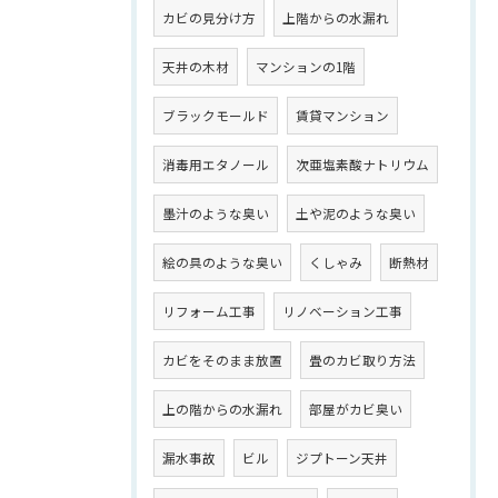
カビの見分け方
上階からの水漏れ
天井の木材
マンションの1階
ブラックモールド
賃貸マンション
消毒用エタノール
次亜塩素酸ナトリウム
墨汁のような臭い
土や泥のような臭い
絵の具のような臭い
くしゃみ
断熱材
リフォーム工事
リノベーション工事
カビをそのまま放置
畳のカビ取り方法
上の階からの水漏れ
部屋がカビ臭い
漏水事故
ビル
ジプトーン天井