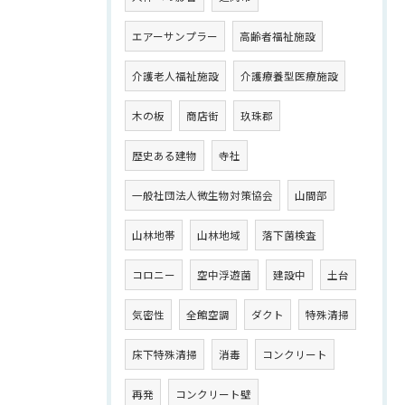
エアーサンプラー
高齢者福祉施設
介護老人福祉施設
介護療養型医療施設
木の板
商店街
玖珠郡
歴史ある建物
寺社
一般社団法人微生物対策協会
山間部
山林地帯
山林地域
落下菌検査
コロニー
空中浮遊菌
建設中
土台
気密性
全館空調
ダクト
特殊清掃
床下特殊清掃
消毒
コンクリート
再発
コンクリート壁