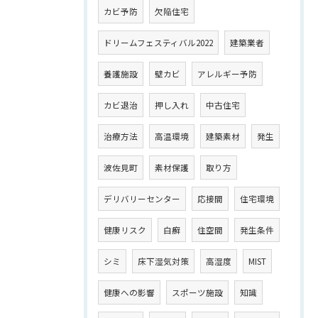
カビ予防
欠陥住宅
ドリームフェスティバル2022
建築業者
養護施設
壁カビ
アレルギー予防
カビ退治
押し入れ
中古住宅
治療方法
高温環境
建築素材
発生
波佐見町
素材保護
取り方
デリバリーセンター
応接間
住宅環境
健康リスク
白癬
住空間
発生条件
シミ
床下湿気対策
高湿度
MIST
健康への影響
スポーツ施設
知識