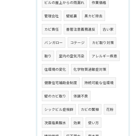
ビルの屋上からの雨漏れ
作業価格
管理会社
壁紙裏
黒カビ除去
カビ責任
善管注意義務違反
古い家
バンガロー
コテージ
カビ取り対策
取り
室内の空気汚染
アレルギー疾患
住環境の変化
化学物質過敏症対策
健康住宅補助金制度
持続可能な住環境
壁のカビ取り
体調不良
シックビル症候群
カビの繁殖
花粉
次亜塩素酸水
効果
使い方