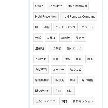
Office
Consulate
Mold Removal
Mold Prevention
Mold Removal Company
服
洋服
チェストタンス
アパート
無垢
天井板
羽目板
島原市
温泉地
火災保険
隠れたカビ
衣類カビ
湿気
対処
宮崎
検査
カビ専門
ユーザー
秋のカビ
急性扁桃炎
咽頭炎
中洲
寒い時期
問い合わせ
布団
別荘
セカンドハウス
専門
新築マンション