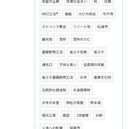
和室の土壁
快適な住まい
柱
広縁
MIST工法®
価格
カビの除去
平戸市
カトリック教会
リゾート地
松浦市
観光地
窓枠
窓枠のカビ
基礎断熱工法
省エネ効果
省エネ
通気口
不快な臭い
住環境の改善
省エネ基礎断熱工法
お寺
重要文化財
伝統的な建造物
木造建築物
お寺の本堂
神社の鳥居
熊本城
復元工事
国宝
2次被害
お餅
人体への影響
延岡市