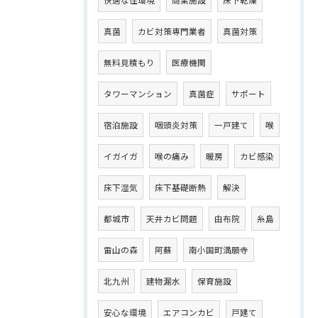
快適な住環境
商業施設
床下乾燥
真菌
カビ対策専門業者
真菌対策
無料見積もり
医療機関
タワーマンション
真菌症
サポート
宿泊施設
咽頭炎対策
一戸建て
喉
イガイガ
喉の痛み
暖房
カビ感染
床下湿気
床下基礎断熱
解決
都城市
天井カビ問題
由布院
糸島
雷山の森
阿蘇
南小国町満願寺
北九州
建物漏水
保育施設
安心な環境
エアコンカビ
戸建て