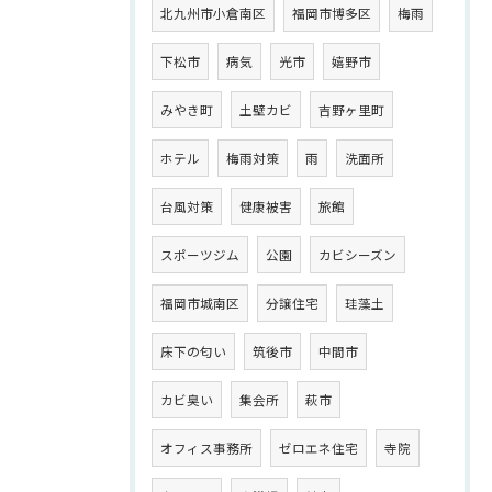
北九州市小倉南区
福岡市博多区
梅雨
下松市
病気
光市
嬉野市
みやき町
土壁カビ
吉野ヶ里町
ホテル
梅雨対策
雨
洗面所
台風対策
健康被害
旅館
スポーツジム
公園
カビシーズン
福岡市城南区
分譲住宅
珪藻土
床下の匂い
筑後市
中間市
カビ臭い
集会所
萩市
オフィス事務所
ゼロエネ住宅
寺院