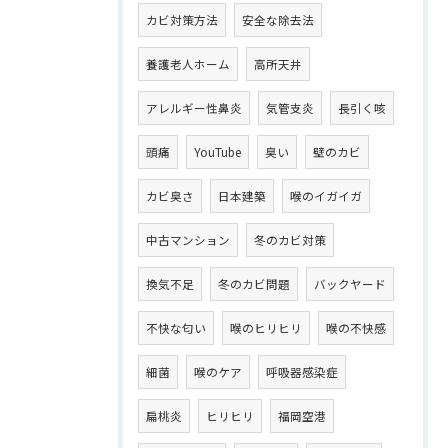
カビ対策方法
安全な除去法
養護老人ホーム
高所天井
アレルギー性鼻炎
気管支炎
長引く咳
頭痛
YouTube
臭い
壁のカビ
カビ臭さ
日本建築
喉のイガイガ
中古マンション
冬のカビ対策
換気不足
冬のカビ問題
バックヤード
不快な匂い
喉のヒリヒリ
喉の不快感
細菌
喉のケア
呼吸器感染症
扁桃炎
ヒリヒリ
福岡空港