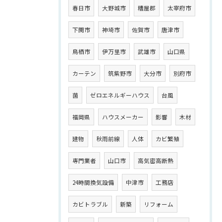
春日市
大野城市
糟屋郡
太宰府市
下関市
神埼市
佐賀市
唐津市
鳥栖市
伊万里市
武雄市
山口県
カーテン
筑紫野市
大分市
別府市
菌
ゼロエネルギーハウス
台風
福岡県
ハウスメーカー
影響
木材
建物
秋雨前線
人体
カビ繁殖
専門業者
山口市
高気密高断熱
24時間換気設備
中津市
工務店
カビトラブル
新築
リフォーム