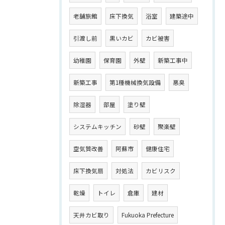
老舗旅館
床下換気
浴室
建築途中
引渡し前
黒いカビ
カビ被害
幼稚園
保育園
外壁
新築工事中
新築工事
第1種機械換気設備
悪臭
除湿器
部屋
塗り壁
システムキッチン
砂壁
聚楽壁
空気質改善
阿蘇市
健康住宅
床下換気扇
対処法
カビリスク
乾燥
トイレ
倉庫
建材
天井カビ取り
Fukuoka Prefecture