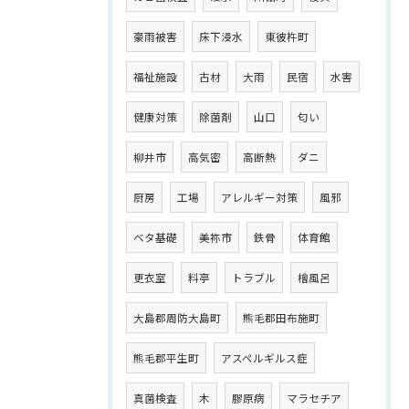
豪雨被害
床下浸水
東彼杵町
福祉施設
古材
大雨
民宿
水害
健康対策
除菌剤
山口
匂い
柳井市
高気密
高断熱
ダニ
厨房
工場
アレルギー対策
風邪
ベタ基礎
美祢市
鉄骨
体育館
更衣室
料亭
トラブル
檜風呂
大島郡周防大島町
熊毛郡田布施町
熊毛郡平生町
アスペルギルス症
真菌検査
木
膠原病
マラセチア