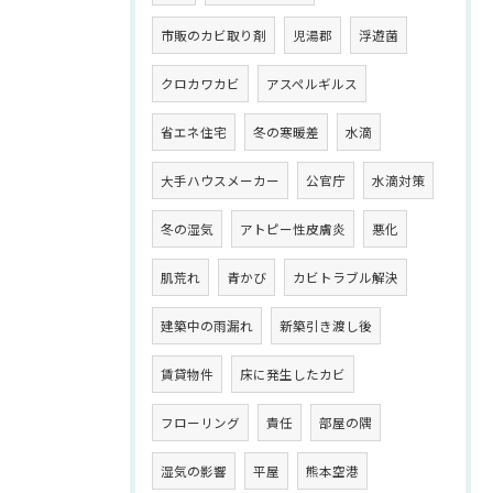
市販のカビ取り剤
児湯郡
浮遊菌
クロカワカビ
アスペルギルス
省エネ住宅
冬の寒暖差
水滴
大手ハウスメーカー
公官庁
水滴対策
冬の湿気
アトピー性皮膚炎
悪化
肌荒れ
青かび
カビトラブル解決
建築中の雨漏れ
新築引き渡し後
賃貸物件
床に発生したカビ
フローリング
責任
部屋の隅
湿気の影響
平屋
熊本空港