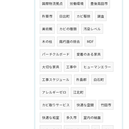
国際物流拠点
労働環境
豊後高田市
杵築市
日出町
カビ駆除
調査
美術館
カビの種類
汚染レベル
木の柱
腐朽菌の除去
MDF
パーチクルボード
愛着のある家具
大切な家具
工事中
ヒューマンエラー
工事スケジュール
杵島郡
白石町
アレルギーゼロ
江北町
カビ取りサービス
快適な空間
竹田市
快適な和室
多久市
室内の結露