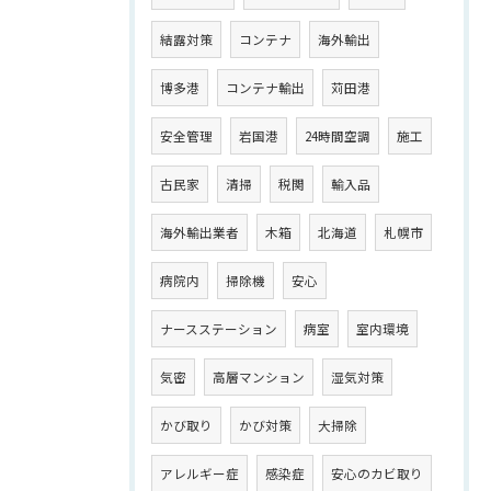
結露対策
コンテナ
海外輸出
博多港
コンテナ輸出
苅田港
安全管理
岩国港
24時間空調
施工
古民家
清掃
税関
輸入品
海外輸出業者
木箱
北海道
札幌市
病院内
掃除機
安心
ナースステーション
病室
室内環境
気密
高層マンション
湿気対策
かび取り
かび対策
大掃除
アレルギー症
感染症
安心のカビ取り