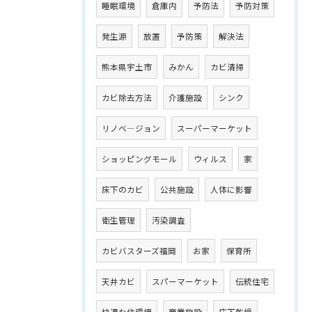
睡眠環境
倉庫内
予防法
予防対策
発生源
放置
予防策
解決法
熊本県宇土市
みかん
カビ清掃
カビ除去方法
介護施設
シンク
リノベ―ジョン
スーパーマーケット
ショッピングモール
ウィルス
家
床下のカビ
公共施設
人体に影響
衛生管理
汚染調査
カビバスターズ福岡
お家
保育所
天井カビ
スパーマーケット
伝統住宅