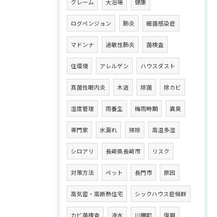
クレーム
大浴場
健康
ログペンジョン
肺炎
細菌感染症
マドンナ
過敏性肺炎
菌検査
住環境
アレルゲン
ハウスダスト
真菌性眼内炎
木造
除菌
除カビ
湿度管理
雨養生
梅雨時期
異臭
専門家
水漏れ
掃除
高温多湿
シロアリ
長崎県長崎市
リスク
対策方法
ペット
長門市
原因
高気密・高断熱住宅
シックハウス症候群
カビ菌検査
浸水
川棚町
復興