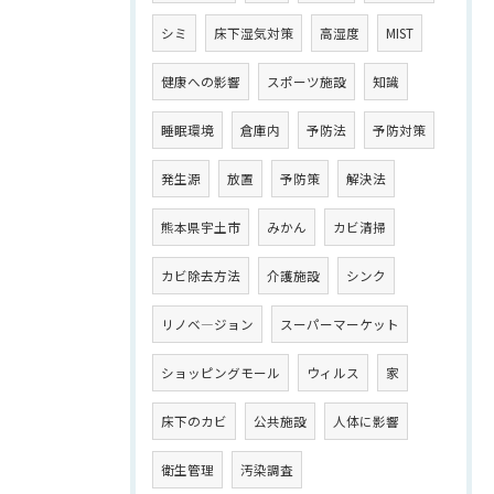
シミ
床下湿気対策
高湿度
MIST
健康への影響
スポーツ施設
知識
睡眠環境
倉庫内
予防法
予防対策
発生源
放置
予防策
解決法
熊本県宇土市
みかん
カビ清掃
カビ除去方法
介護施設
シンク
リノベ―ジョン
スーパーマーケット
ショッピングモール
ウィルス
家
床下のカビ
公共施設
人体に影響
衛生管理
汚染調査