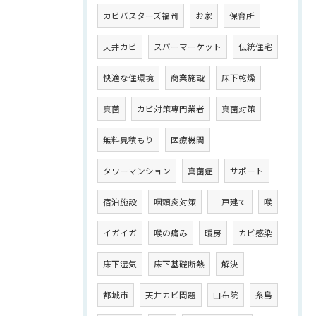
カビバスターズ福岡
お家
保育所
天井カビ
スパーマーケット
伝統住宅
快適な住環境
商業施設
床下乾燥
真菌
カビ対策専門業者
真菌対策
無料見積もり
医療機関
タワーマンション
真菌症
サポート
宿泊施設
咽頭炎対策
一戸建て
喉
イガイガ
喉の痛み
暖房
カビ感染
床下湿気
床下基礎断熱
解決
都城市
天井カビ問題
由布院
糸島