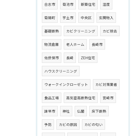
合志市
菊池市
新築住宅
湿度
菊陽町
宇土市
中央区
玄関物入
基礎断熱
カビクリーニング
カビ除去
物流倉庫
老人ホーム
長崎市
佐世保市
長崎
ZEH住宅
ハウスクリーニング
ウォークインクローゼット
カビ対策業者
食品工場
高気密高断熱住宅
宮崎市
諫早市
神社
仏閣
床下断熱
予防
カビの原因
カビの匂い