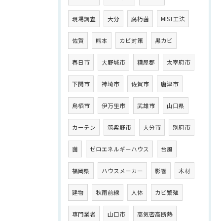
現場調査
大分
腐朽菌
MIST工法
佐賀
熊本
カビ対策
黒カビ
春日市
大野城市
糟屋郡
太宰府市
下関市
神埼市
佐賀市
唐津市
鳥栖市
伊万里市
武雄市
山口県
カーテン
筑紫野市
大分市
別府市
菌
ゼロエネルギーハウス
台風
福岡県
ハウスメーカー
影響
木材
建物
秋雨前線
人体
カビ繁殖
専門業者
山口市
高気密高断熱