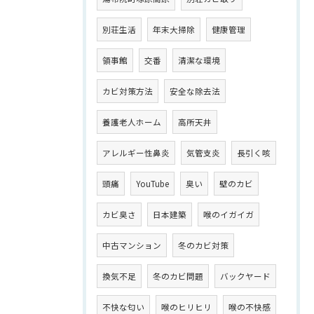
別荘生活
年末大掃除
健康管理
領事館
交番
清潔な環境
カビ対策方法
安全な除去法
養護老人ホーム
高所天井
アレルギー性鼻炎
気管支炎
長引く咳
頭痛
YouTube
臭い
壁のカビ
カビ臭さ
日本建築
喉のイガイガ
中古マンション
冬のカビ対策
換気不足
冬のカビ問題
バックヤード
不快な匂い
喉のヒリヒリ
喉の不快感