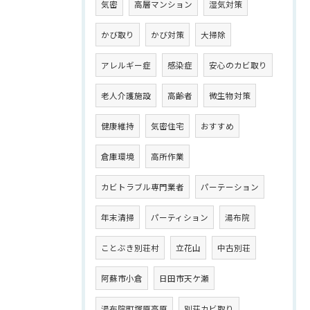
気密
高層マンション
湿気対策
かび取り
かび対策
大掃除
アレルギー症
感染症
安心のカビ取り
老人介護施設
高齢者
微生物対策
健康維持
気密住宅
おすすめ
倉庫環境
高所作業
カビトラブル専門業者
パーテーション
年末清掃
パーティション
湯布院
ことぶき別荘村
立花山
中古別荘
阿蘇市小倉
日田市天ケ瀬
湯布院町塚原高原
別荘カビ取り