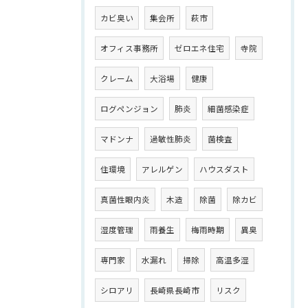
カビ臭い
集会所
萩市
オフィス事務所
ゼロエネ住宅
寺院
クレーム
大浴場
健康
ログペンジョン
肺炎
細菌感染症
マドンナ
過敏性肺炎
菌検査
住環境
アレルゲン
ハウスダスト
真菌性眼内炎
木造
除菌
除カビ
湿度管理
雨養生
梅雨時期
異臭
専門家
水漏れ
掃除
高温多湿
シロアリ
長崎県長崎市
リスク