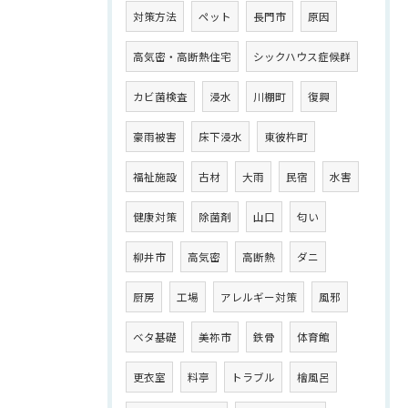
対策方法
ペット
長門市
原因
高気密・高断熱住宅
シックハウス症候群
カビ菌検査
浸水
川棚町
復興
豪雨被害
床下浸水
東彼杵町
福祉施設
古材
大雨
民宿
水害
健康対策
除菌剤
山口
匂い
柳井市
高気密
高断熱
ダニ
厨房
工場
アレルギー対策
風邪
ベタ基礎
美祢市
鉄骨
体育館
更衣室
料亭
トラブル
檜風呂