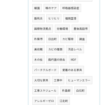
細菌
喉のケア
呼吸器感染症
扁桃炎
ヒリヒリ
福岡空港
国際物流拠点
労働環境
豊後高田市
杵築市
日出町
カビ駆除
調査
美術館
カビの種類
汚染レベル
木の柱
腐朽菌の除去
MDF
パーチクルボード
愛着のある家具
大切な家具
工事中
ヒューマンエラー
工事スケジュール
杵島郡
白石町
アレルギーゼロ
江北町