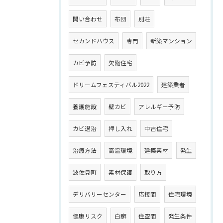
問い合わせ
布団
別荘
セカンドハウス
専門
新築マンション
カビ予防
欠陥住宅
ドリームフェスティバル2022
建築業者
養護施設
壁カビ
アレルギー予防
カビ退治
押し入れ
中古住宅
治療方法
高温環境
建築素材
発生
波佐見町
素材保護
取り方
デリバリーセンター
応接間
住宅環境
健康リスク
白癬
住空間
発生条件