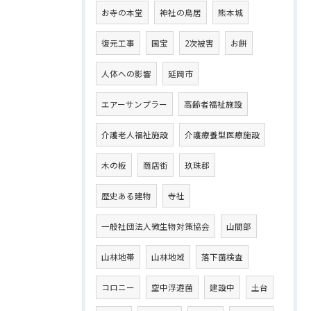
お寺の本堂
神社の鳥居
熊本城
復元工事
国宝
2次被害
お餅
人体への影響
延岡市
エアーサンプラー
高齢者福祉施設
介護老人福祉施設
介護療養型医療施設
木の板
商店街
玖珠郡
歴史ある建物
寺社
一般社団法人微生物対策協会
山間部
山林地帯
山林地域
落下菌検査
コロニー
空中浮遊菌
建設中
土台