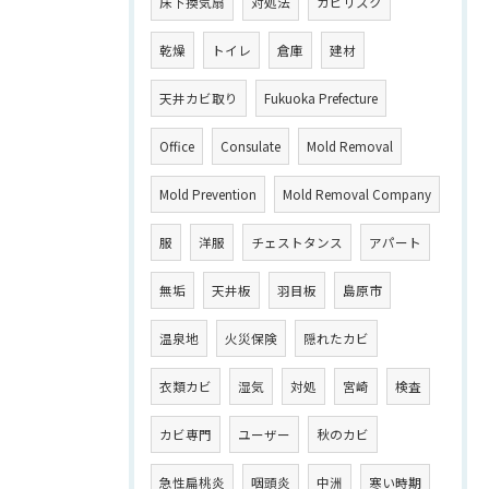
床下換気扇
対処法
カビリスク
乾燥
トイレ
倉庫
建材
天井カビ取り
Fukuoka Prefecture
Office
Consulate
Mold Removal
Mold Prevention
Mold Removal Company
服
洋服
チェストタンス
アパート
無垢
天井板
羽目板
島原市
温泉地
火災保険
隠れたカビ
衣類カビ
湿気
対処
宮崎
検査
カビ専門
ユーザー
秋のカビ
急性扁桃炎
咽頭炎
中洲
寒い時期