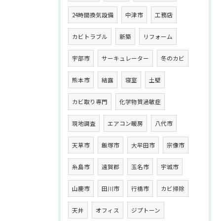
24時間換気設備
中津市
工務店
カビトラブル
新築
リフォーム
宇部市
サーキュレーター
冬のカビ
熊本市
結露
寝室
土壁
カビ取り専門
化学物質過敏症
現地調査
エアコン暖房
八代市
天草市
飯塚市
大牟田市
宗像市
糸島市
遠賀郡
玉名市
宇城市
山鹿市
田川市
行橋市
カビ掃除
天井
オフィス
ジプトーン