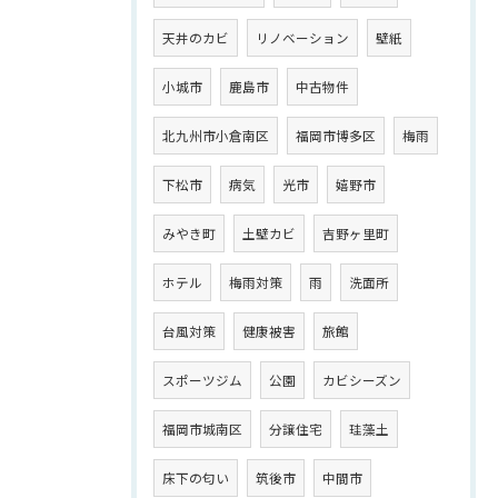
天井のカビ
リノベーション
壁紙
小城市
鹿島市
中古物件
北九州市小倉南区
福岡市博多区
梅雨
下松市
病気
光市
嬉野市
みやき町
土壁カビ
吉野ヶ里町
ホテル
梅雨対策
雨
洗面所
台風対策
健康被害
旅館
スポーツジム
公園
カビシーズン
福岡市城南区
分譲住宅
珪藻土
床下の匂い
筑後市
中間市