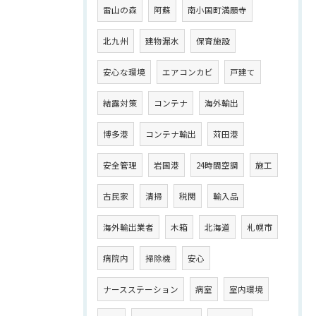
雷山の森
阿蘇
南小国町満願寺
北九州
建物漏水
保育施設
安心な環境
エアコンカビ
戸建て
結露対策
コンテナ
海外輸出
博多港
コンテナ輸出
苅田港
安全管理
岩国港
24時間空調
施工
古民家
清掃
税関
輸入品
海外輸出業者
木箱
北海道
札幌市
病院内
掃除機
安心
ナースステーション
病室
室内環境