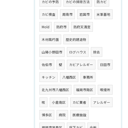
カビの予防
カビの掃除方法
防カビ
カビ検査
周南市
岩国市
米軍基地
Mold
防府市
防府天満宮
木材腐朽菌
歴史的建造物
山陽小野田市
ログハウス
除去
佐伯市
壁
カビアレルギー
日田市
キッチン
八幡西区
事務所
北九州市八幡西区
福岡市南区
喫煙所
咳
小倉南区
カビ業者
アレルギー
博多区
病院
医療施設
福岡市早良区
床下カビ
合板