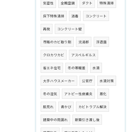
気密性
全館空調
ダクト
特殊清掃
床下特殊清掃
消毒
コンクリート
再発
コンクリート壁
市販のカビ取り剤
児湯郡
浮遊菌
クロカワカビ
アスペルギルス
省エネ住宅
冬の寒暖差
水滴
大手ハウスメーカー
公官庁
水滴対策
冬の湿気
アトピー性皮膚炎
悪化
肌荒れ
青かび
カビトラブル解決
建築中の雨漏れ
新築引き渡し後