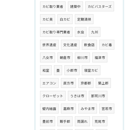
カビ取り業者
建築中
カビバスターズ
カビ臭
白カビ
定期清掃
カビ取り専門業者
水虫
九州
世界遺産
文化遺産
飲食店
カビ毒
八女市
朝倉市
柳川市
福津市
和室
畳
小郡市
寝室カビ
エアコン
直方市
京都郡
築上郡
クローゼット
うきは市
那珂川市
壁内結露
嘉麻市
みやま市
宮若市
豊前市
鞍手郡
雨漏れ
荒尾市