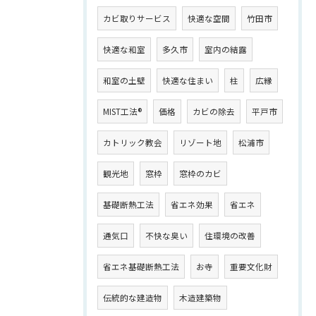
カビ取りサービス
快適な空間
竹田市
快適な和室
多久市
室内の結露
和室の土壁
快適な住まい
柱
広縁
MIST工法®
価格
カビの除去
平戸市
カトリック教会
リゾート地
松浦市
観光地
窓枠
窓枠のカビ
基礎断熱工法
省エネ効果
省エネ
通気口
不快な臭い
住環境の改善
省エネ基礎断熱工法
お寺
重要文化財
伝統的な建造物
木造建築物