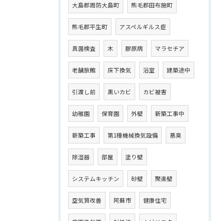
大島郡周防大島町
熊毛郡田布施町
熊毛郡平生町
アスペルギルス症
真菌検査
木
膠原病
マラセチア
老舗旅館
床下換気
浴室
建築途中
引渡し前
黒いカビ
カビ被害
幼稚園
保育園
外壁
新築工事中
新築工事
第1種機械換気設備
悪臭
除湿器
部屋
塗り壁
システムキッチン
砂壁
聚楽壁
空気質改善
阿蘇市
健康住宅