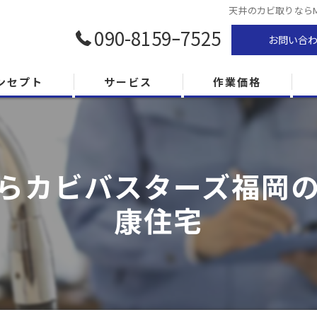
天井のカビ取りなら
090-8159ｰ7525
お問い合
ンセプト
サービス
作業価格
らカビバスターズ福岡のM
康住宅