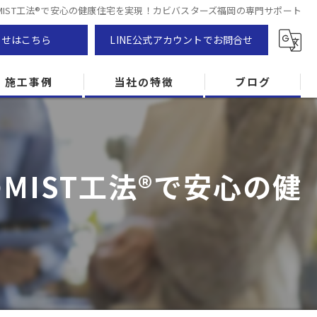
MIST工法®で安心の健康住宅を実現！カビバスターズ福岡の専門サポート
わせはこちら
LINE公式アカウントでお問合せ
施工事例
当社の特徴
ブログ
カビ除去
防カビ
IST工法®で安心の健
カビ専門
ZEH住宅
カビ検査