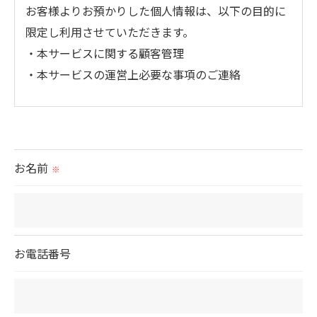
お客様よりお預かりした個人情報は、以下の目的に
限定し利用させていただきます。
・本サービスに関する顧客管理
・本サービスの運営上必要な事項のご連絡
＜個人情報の提供について＞
当社ではお客様の同意を得た場合または法令に定め
られた場合を除き、
お名前
※
取得した個人情報を第三者に提供することはいたし
ません。
＜個人情報の委託について＞
お電話番号
当社では、利用目的の達成に必要な範囲において、
個人情報を外部に委託する場合があります。
これらの委託先に対しては個人情報保護契約等の措