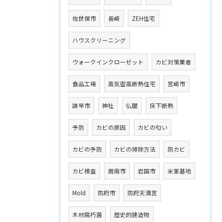
佐世保市
長崎
ZEH住宅
ハウスクリーニング
ウォークインクローゼット
カビ対策業者
食品工場
高気密高断熱住宅
宮崎市
諫早市
神社
仏閣
床下断熱
予防
カビの原因
カビの匂い
カビの予防
カビの掃除方法
防カビ
カビ検査
周南市
岩国市
米軍基地
Mold
防府市
防府天満宮
木材腐朽菌
歴史的建造物