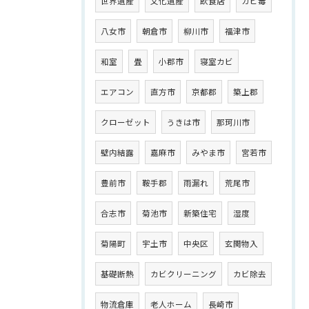
世界遺産
文化遺産
飲食店
カビ毒
八女市
朝倉市
柳川市
福津市
和室
畳
小郡市
寝室カビ
エアコン
直方市
京都郡
築上郡
クローゼット
うきは市
那珂川市
壁内結露
嘉麻市
みやま市
宮若市
豊前市
鞍手郡
雨漏れ
荒尾市
合志市
菊池市
新築住宅
湿度
菊陽町
宇土市
中央区
玄関物入
基礎断熱
カビクリーニング
カビ除去
物流倉庫
老人ホーム
長崎市