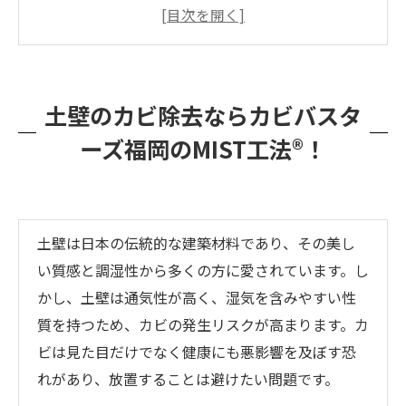
決！
カビバスターズ福岡がMIST工法®で土壁の特性
に合わせたカスタム対策をご提案
土壁のカビ除去にはMIST工法®が効果的！
土壁のカビ除去ならカビバスタ
カビバスターズ福岡が土壁の特性を考慮し、健
ーズ福岡のMIST工法®！
康と安心を守る対策を実施します
土壁は日本の伝統的な建築材料であり、その美し
い質感と調湿性から多くの方に愛されています。し
かし、土壁は通気性が高く、湿気を含みやすい性
質を持つため、カビの発生リスクが高まります。カ
ビは見た目だけでなく健康にも悪影響を及ぼす恐
れがあり、放置することは避けたい問題です。