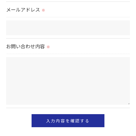
置をとり、適切な監督を行います。
メールアドレス
※
＜個人情報の安全管理＞
当社では、個人情報の漏洩等がなされないよう、適
切に安全管理対策を実施します。
お問い合わせ内容
※
＜個人情報を与えなかった場合に生じる結果＞
必要な情報を頂けない場合は、それに対応した当社
のサービスをご提供できない場合がございますので
予めご了承ください。
＜個人情報の開示･訂正・削除･利用停止の手続につ
いて＞
当社では、お客様の個人情報の開示･訂正･削除・利
用停止の手続を定めさせて頂いております。