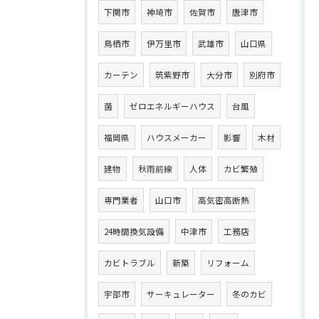
下関市
神埼市
佐賀市
唐津市
鳥栖市
伊万里市
武雄市
山口県
カーテン
筑紫野市
大分市
別府市
菌
ゼロエネルギーハウス
台風
福岡県
ハウスメーカー
影響
木材
建物
秋雨前線
人体
カビ繁殖
専門業者
山口市
高気密高断熱
24時間換気設備
中津市
工務店
カビトラブル
新築
リフォーム
宇部市
サーキュレーター
冬のカビ