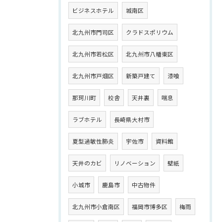
ビジネスホテル
城南区
北九州市門司区
クラドスポリウム
北九州市若松区
北九州市八幡東区
北九州市戸畑区
新築戸建て
漆喰
那珂川町
校舎
天井裏
喘息
ラブホテル
長崎県大村市
夏型過敏性肺炎
宇佐市
資料館
天井のカビ
リノベーション
壁紙
小城市
鹿島市
中古物件
北九州市小倉南区
福岡市博多区
梅雨