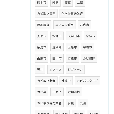
熊本市
結露
寝室
土壁
カビ取り専門
化学物質過敏症
現地調査
エアコン暖房
八代市
天草市
飯塚市
大牟田市
宗像市
糸島市
遠賀郡
玉名市
宇城市
山鹿市
田川市
行橋市
カビ掃除
天井
オフィス
ジプトーン
カビ取り業者
建築中
カビバスターズ
カビ臭
白カビ
定期清掃
カビ取り専門業者
水虫
九州