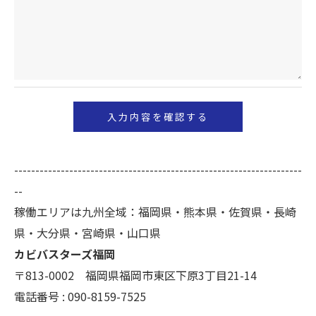
のサービスをご提供できない場合がございますので
予めご了承ください。
＜個人情報の開示･訂正・削除･利用停止の手続につ
いて＞
当社では、お客様の個人情報の開示･訂正･削除・利
用停止の手続を定めさせて頂いております。
ご本人である事を確認のうえ、対応させて頂きま
--------------------------------------------------------------------
す。
--
個人情報の開示･訂正･削除・利用停止の具体的手続
稼働エリアは九州全域：福岡県・熊本県・佐賀県・長崎
きにつきましては、お電話でお問合せ下さい。
県・大分県・宮崎県・山口県
カビバスターズ福岡
〒813-0002 福岡県福岡市東区下原3丁目21-14
電話番号 : 090-8159-7525