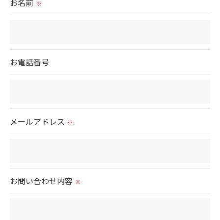
お名前
※
取得した個人情報を第三者に提供することはいたし
ません。
＜個人情報の委託について＞
お電話番号
当社では、利用目的の達成に必要な範囲において、
個人情報を外部に委託する場合があります。
これらの委託先に対しては個人情報保護契約等の措
置をとり、適切な監督を行います。
メールアドレス
※
＜個人情報の安全管理＞
当社では、個人情報の漏洩等がなされないよう、適
切に安全管理対策を実施します。
お問い合わせ内容
※
＜個人情報を与えなかった場合に生じる結果＞
必要な情報を頂けない場合は、それに対応した当社