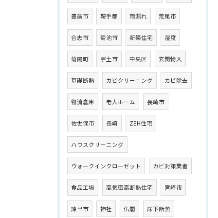
豊前市
鞍手郡
雨漏れ
荒尾市
合志市
菊池市
新築住宅
湿度
菊陽町
宇土市
中央区
玄関物入
基礎断熱
カビクリーニング
カビ除去
物流倉庫
老人ホーム
長崎市
佐世保市
長崎
ZEH住宅
ハウスクリーニング
ウォークインクローゼット
カビ対策業者
食品工場
高気密高断熱住宅
宮崎市
諫早市
神社
仏閣
床下断熱