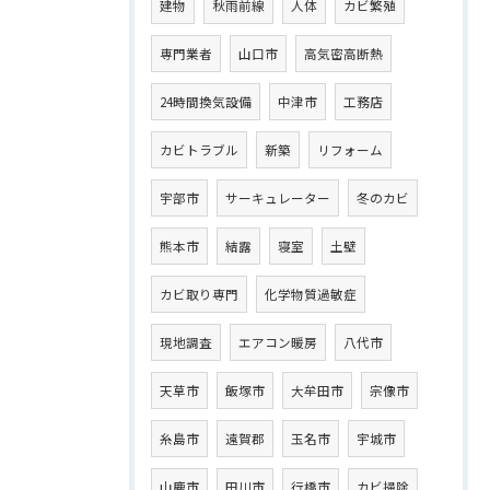
建物
秋雨前線
人体
カビ繁殖
専門業者
山口市
高気密高断熱
24時間換気設備
中津市
工務店
カビトラブル
新築
リフォーム
宇部市
サーキュレーター
冬のカビ
熊本市
結露
寝室
土壁
カビ取り専門
化学物質過敏症
現地調査
エアコン暖房
八代市
天草市
飯塚市
大牟田市
宗像市
糸島市
遠賀郡
玉名市
宇城市
山鹿市
田川市
行橋市
カビ掃除