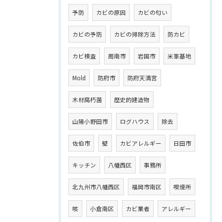
予防
カビの原因
カビの匂い
カビの予防
カビの掃除方法
防カビ
カビ検査
周南市
岩国市
米軍基地
Mold
防府市
防府天満宮
木材腐朽菌
歴史的建造物
山陽小野田市
ログハウス
除去
佐伯市
壁
カビアレルギー
日田市
キッチン
八幡西区
事務所
北九州市八幡西区
福岡市南区
喫煙所
咳
小倉南区
カビ業者
アレルギー