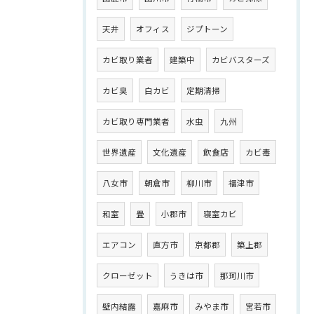
天井
オフィス
ジプトーン
カビ取り業者
建築中
カビバスターズ
カビ臭
白カビ
定期清掃
カビ取り専門業者
水虫
九州
世界遺産
文化遺産
飲食店
カビ毒
八女市
朝倉市
柳川市
福津市
和室
畳
小郡市
寝室カビ
エアコン
直方市
京都郡
築上郡
クローゼット
うきは市
那珂川市
壁内結露
嘉麻市
みやま市
宮若市