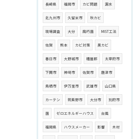
長崎県
福岡市
カビ問題
漏水
北九州市
久留米市
秋カビ
現場調査
大分
腐朽菌
MIST工法
佐賀
熊本
カビ対策
黒カビ
春日市
大野城市
糟屋郡
太宰府市
下関市
神埼市
佐賀市
唐津市
鳥栖市
伊万里市
武雄市
山口県
カーテン
筑紫野市
大分市
別府市
菌
ゼロエネルギーハウス
台風
福岡県
ハウスメーカー
影響
木材