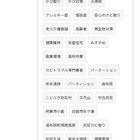
かび取り
かび対策
大掃除
アレルギー症
感染症
安心のカビ取り
老人介護施設
高齢者
微生物対策
健康維持
気密住宅
おすすめ
倉庫環境
高所作業
カビトラブル専門業者
パーテーション
年末清掃
パーティション
湯布院
ことぶき別荘村
立花山
中古別荘
阿蘇市小倉
日田市天ケ瀬
湯布院町塚原高原
別荘カビ取り
別荘生活
年末大掃除
健康管理