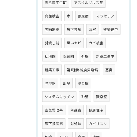
熊毛郡平生町
アスペルギルス症
真菌検査
木
膠原病
マラセチア
老舗旅館
床下換気
浴室
建築途中
引渡し前
黒いカビ
カビ被害
幼稚園
保育園
外壁
新築工事中
新築工事
第1種機械換気設備
悪臭
除湿器
部屋
塗り壁
システムキッチン
砂壁
聚楽壁
空気質改善
阿蘇市
健康住宅
床下換気扇
対処法
カビリスク