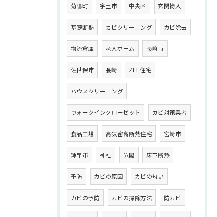
菊陽町
宇土市
中央区
玄関物入
基礎断熱
カビクリーニング
カビ除去
物流倉庫
老人ホーム
長崎市
佐世保市
長崎
ZEH住宅
ハウスクリーニング
ウォークインクローゼット
カビ対策業者
食品工場
高気密高断熱住宅
宮崎市
諫早市
神社
仏閣
床下断熱
予防
カビの原因
カビの匂い
カビの予防
カビの掃除方法
防カビ