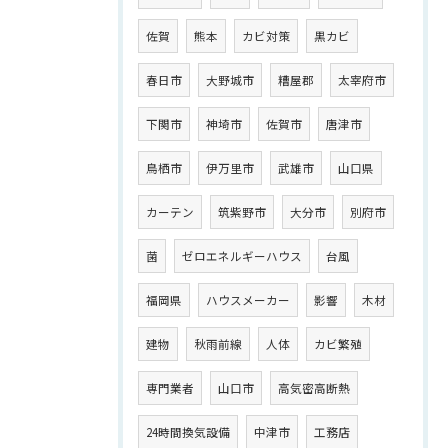
佐賀
熊本
カビ対策
黒カビ
春日市
大野城市
糟屋郡
太宰府市
下関市
神埼市
佐賀市
唐津市
鳥栖市
伊万里市
武雄市
山口県
カーテン
筑紫野市
大分市
別府市
菌
ゼロエネルギーハウス
台風
福岡県
ハウスメーカー
影響
木材
建物
秋雨前線
人体
カビ繁殖
専門業者
山口市
高気密高断熱
24時間換気設備
中津市
工務店