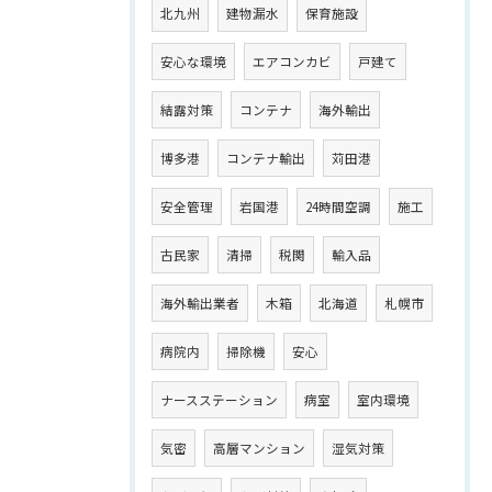
北九州
建物漏水
保育施設
安心な環境
エアコンカビ
戸建て
結露対策
コンテナ
海外輸出
博多港
コンテナ輸出
苅田港
安全管理
岩国港
24時間空調
施工
古民家
清掃
税関
輸入品
海外輸出業者
木箱
北海道
札幌市
病院内
掃除機
安心
ナースステーション
病室
室内環境
気密
高層マンション
湿気対策