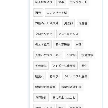
床下特殊清掃
消毒
コンクリート
再発
コンクリート壁
市販のカビ取り剤
児湯郡
浮遊菌
クロカワカビ
アスペルギルス
省エネ住宅
冬の寒暖差
水滴
大手ハウスメーカー
公官庁
水滴対策
冬の湿気
アトピー性皮膚炎
悪化
肌荒れ
青かび
カビトラブル解決
建築中の雨漏れ
新築引き渡し後
賃貸物件
床に発生したカビ