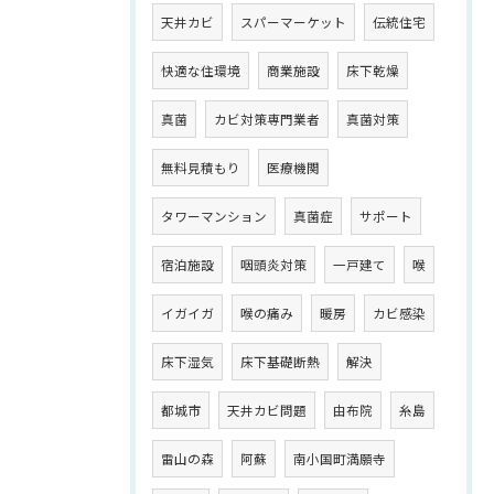
天井カビ
スパーマーケット
伝統住宅
快適な住環境
商業施設
床下乾燥
真菌
カビ対策専門業者
真菌対策
無料見積もり
医療機関
タワーマンション
真菌症
サポート
宿泊施設
咽頭炎対策
一戸建て
喉
イガイガ
喉の痛み
暖房
カビ感染
床下湿気
床下基礎断熱
解決
都城市
天井カビ問題
由布院
糸島
雷山の森
阿蘇
南小国町満願寺