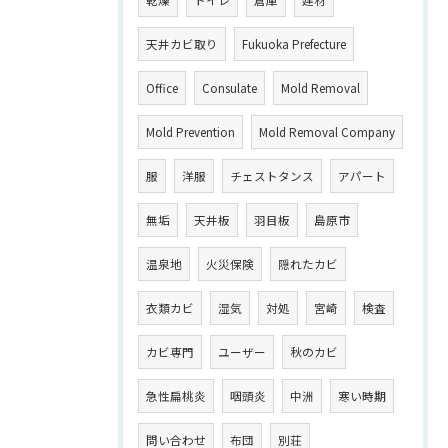
乾燥
トイレ
倉庫
建材
天井カビ取り
Fukuoka Prefecture
Office
Consulate
Mold Removal
Mold Prevention
Mold Removal Company
服
洋服
チェストタンス
アパート
無垢
天井板
羽目板
島原市
温泉地
火災保険
隠れたカビ
衣類カビ
湿気
対処
宮崎
検査
カビ専門
ユーザー
秋のカビ
急性扁桃炎
咽頭炎
中洲
寒い時期
問い合わせ
布団
別荘