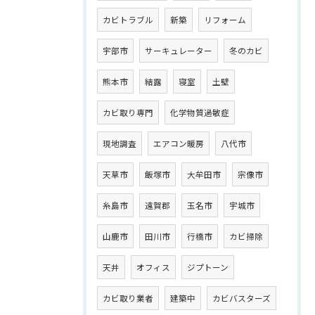
カビトラブル
新築
リフォーム
宇部市
サーキュレーター
冬のカビ
熊本市
結露
寝室
土壁
カビ取り専門
化学物質過敏症
現地調査
エアコン暖房
八代市
天草市
飯塚市
大牟田市
宗像市
糸島市
遠賀郡
玉名市
宇城市
山鹿市
田川市
行橋市
カビ掃除
天井
オフィス
ジプトーン
カビ取り業者
建築中
カビバスターズ