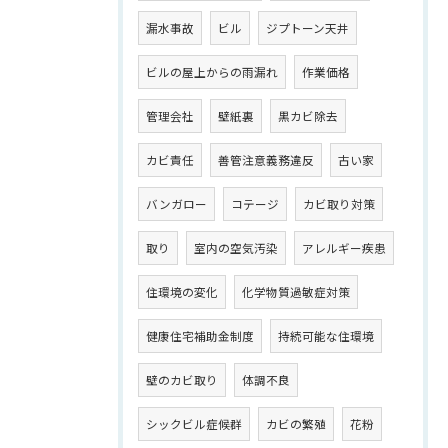
漏水事故
ビル
ジプトーン天井
ビルの屋上からの雨漏れ
作業価格
管理会社
壁紙裏
黒カビ除去
カビ責任
善管注意義務違反
古い家
バンガロー
コテージ
カビ取り対策
取り
室内の空気汚染
アレルギー疾患
住環境の変化
化学物質過敏症対策
健康住宅補助金制度
持続可能な住環境
壁のカビ取り
体調不良
シックビル症候群
カビの繁殖
花粉