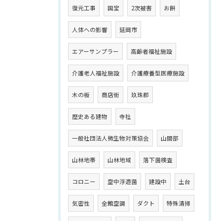
復元工事
国宝
2次被害
お餅
人体への影響
延岡市
エアーサンプラー
高齢者福祉施設
介護老人福祉施設
介護療養型医療施設
木の板
商店街
玖珠郡
歴史ある建物
寺社
一般社団法人微生物対策協会
山間部
山林地帯
山林地域
落下菌検査
コロニー
空中浮遊菌
建設中
土台
気密性
全館空調
ダクト
特殊清掃