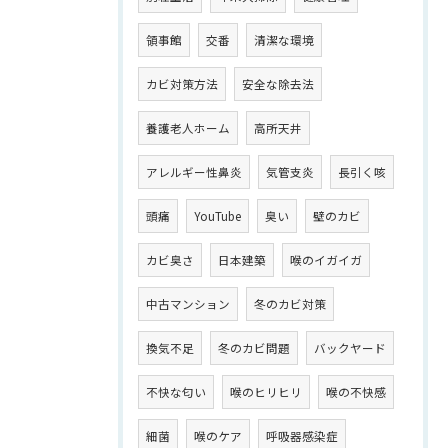
領事館
交番
清潔な環境
カビ対策方法
安全な除去法
養護老人ホーム
高所天井
アレルギー性鼻炎
気管支炎
長引く咳
頭痛
YouTube
臭い
壁のカビ
カビ臭さ
日本建築
喉のイガイガ
中古マンション
冬のカビ対策
換気不足
冬のカビ問題
バックヤード
不快な匂い
喉のヒリヒリ
喉の不快感
細菌
喉のケア
呼吸器感染症