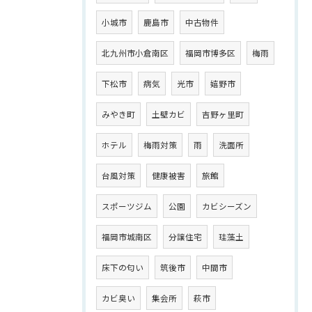
小城市
鹿島市
中古物件
北九州市小倉南区
福岡市博多区
梅雨
下松市
病気
光市
嬉野市
みやき町
土壁カビ
吉野ヶ里町
ホテル
梅雨対策
雨
洗面所
台風対策
健康被害
旅館
スポーツジム
公園
カビシーズン
福岡市城南区
分譲住宅
珪藻土
床下の匂い
筑後市
中間市
カビ臭い
集会所
萩市