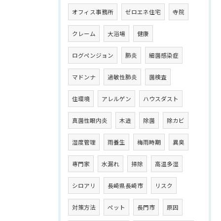
オフィス事務所
ゼロエネ住宅
寺院
クレーム
大浴場
健康
ログペンジョン
肺炎
細菌感染症
マドンナ
過敏性肺炎
菌検査
住環境
アレルゲン
ハウスダスト
真菌性眼内炎
木造
除菌
除カビ
湿度管理
雨養生
梅雨時期
異臭
専門家
水漏れ
掃除
高温多湿
シロアリ
長崎県長崎市
リスク
対策方法
ペット
長門市
原因