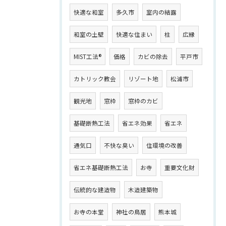
快適な和室
多久市
室内の結露
和室の土壁
快適な住まい
柱
広縁
MIST工法®
価格
カビの除去
平戸市
カトリック教会
リゾート地
松浦市
観光地
窓枠
窓枠のカビ
基礎断熱工法
省エネ効果
省エネ
通気口
不快な臭い
住環境の改善
省エネ基礎断熱工法
お寺
重要文化財
伝統的な建造物
木造建築物
お寺の本堂
神社の鳥居
熊本城