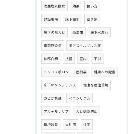
次亜塩素酸水
効果
使い方
建設現場
床下漏水
空き家
床下の除カビ
西海市
床下水漏れ
真菌感染症
肺アスペルギルス症
体部白癬
抗菌
室内
子供
トリコスポロン
屋根裏
健康への配慮
床下のメンテナンス
健康な居住環境
カビが繁殖
ペニシリウム
アルテルナリア
カビ感染防止
環境改善
大川市
住宅