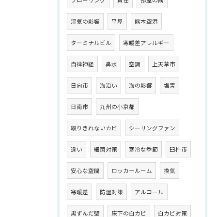
フローリング
責任
部屋の隅
湿気の影響
平屋
熊本空港
ターミナルビル
寒暖差アレルギー
自律神経
鼻水
空調
上天草市
日向市
海沿い
海の影響
塩害
日南市
九州の小京都
取りきれないカビ
シーリングファン
違い
細菌対策
寒冷な季節
臼杵市
安心な空間
ロッカールーム
換気
寒暖差
防湿対策
アルコール
黒ずんだ壁
床下の白カビ
白カビ対策