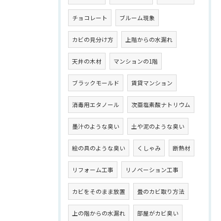
チョコレート
ブルーム現象
カビの見分け方
上階からの水漏れ
天井の木材
マンションの1階
ブラックモールド
賃貸マンション
消毒用エタノール
次亜塩素酸ナトリウム
墨汁のような臭い
土や泥のような臭い
絵の具のような臭い
くしゃみ
断熱材
リフォーム工事
リノベーション工事
カビをそのまま放置
畳のカビ取り方法
上の階からの水漏れ
部屋がカビ臭い