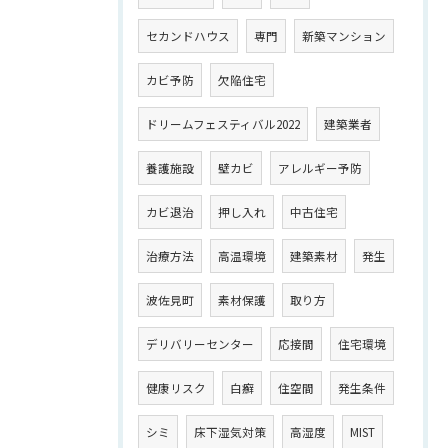
セカンドハウス
専門
新築マンション
カビ予防
欠陥住宅
ドリームフェスティバル2022
建築業者
養護施設
壁カビ
アレルギー予防
カビ退治
押し入れ
中古住宅
治療方法
高温環境
建築素材
発生
波佐見町
素材保護
取り方
デリバリーセンター
応接間
住宅環境
健康リスク
白癬
住空間
発生条件
シミ
床下湿気対策
高湿度
MIST