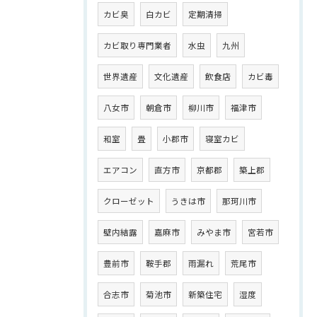
カビ臭
白カビ
定期清掃
カビ取り専門業者
水虫
九州
世界遺産
文化遺産
飲食店
カビ毒
八女市
朝倉市
柳川市
福津市
和室
畳
小郡市
寝室カビ
エアコン
直方市
京都郡
築上郡
クローゼット
うきは市
那珂川市
壁内結露
嘉麻市
みやま市
宮若市
豊前市
鞍手郡
雨漏れ
荒尾市
合志市
菊池市
新築住宅
湿度