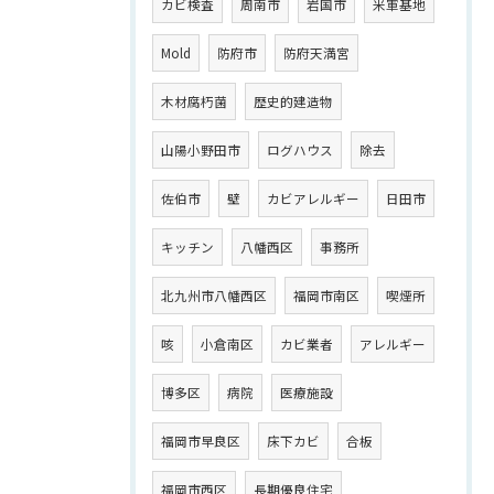
カビ検査
周南市
岩国市
米軍基地
Mold
防府市
防府天満宮
木材腐朽菌
歴史的建造物
山陽小野田市
ログハウス
除去
佐伯市
壁
カビアレルギー
日田市
キッチン
八幡西区
事務所
北九州市八幡西区
福岡市南区
喫煙所
咳
小倉南区
カビ業者
アレルギー
博多区
病院
医療施設
福岡市早良区
床下カビ
合板
福岡市西区
長期優良住宅