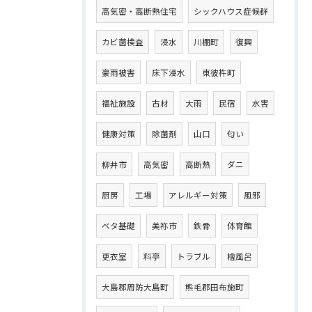
高気密・高断熱住宅
シックハウス症候群
カビ菌検査
浸水
川棚町
復興
豪雨被害
床下浸水
東彼杵町
福祉施設
古材
大雨
民宿
水害
健康対策
除菌剤
山口
匂い
柳井市
高気密
高断熱
ダニ
厨房
工場
アレルギー対策
風邪
ベタ基礎
美祢市
鉄骨
体育館
更衣室
料亭
トラブル
檜風呂
大島郡周防大島町
熊毛郡田布施町