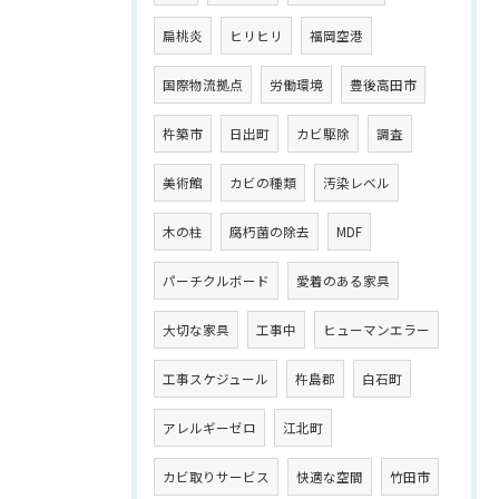
扁桃炎
ヒリヒリ
福岡空港
国際物流拠点
労働環境
豊後高田市
杵築市
日出町
カビ駆除
調査
美術館
カビの種類
汚染レベル
木の柱
腐朽菌の除去
MDF
パーチクルボード
愛着のある家具
大切な家具
工事中
ヒューマンエラー
工事スケジュール
杵島郡
白石町
アレルギーゼロ
江北町
カビ取りサービス
快適な空間
竹田市