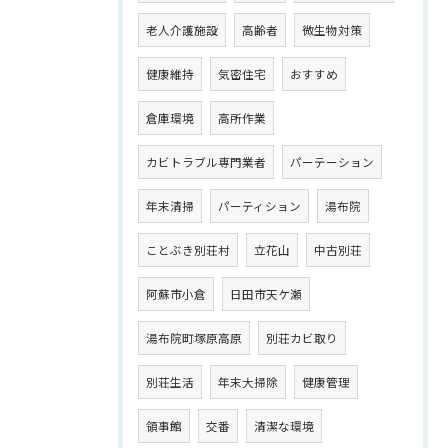
老人介護施設
高齢者
微生物対策
健康維持
気密住宅
おすすめ
倉庫環境
高所作業
カビトラブル専門業者
パーテーション
年末清掃
パーティション
湯布院
ことぶき別荘村
立花山
中古別荘
阿蘇市小倉
日田市天ケ瀬
湯布院町塚原高原
別荘カビ取り
別荘生活
年末大掃除
健康管理
領事館
交番
清潔な環境