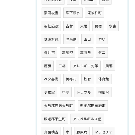
豪雨被害
床下浸水
東彼杵町
福祉施設
古材
大雨
民宿
水害
健康対策
除菌剤
山口
匂い
柳井市
高気密
高断熱
ダニ
厨房
工場
アレルギー対策
風邪
ベタ基礎
美祢市
鉄骨
体育館
更衣室
料亭
トラブル
檜風呂
大島郡周防大島町
熊毛郡田布施町
熊毛郡平生町
アスペルギルス症
真菌検査
木
膠原病
マラセチア