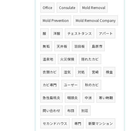
Office
Consulate
Mold Removal
Mold Prevention
Mold Removal Company
服
洋服
チェストタンス
アパート
無垢
天井板
羽目板
島原市
温泉地
火災保険
隠れたカビ
衣類カビ
湿気
対処
宮崎
検査
カビ専門
ユーザー
秋のカビ
急性扁桃炎
咽頭炎
中洲
寒い時期
問い合わせ
布団
別荘
セカンドハウス
専門
新築マンション