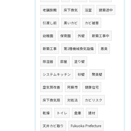
老舗旅館
床下換気
浴室
建築途中
引渡し前
黒いカビ
カビ被害
幼稚園
保育園
外壁
新築工事中
新築工事
第1種機械換気設備
悪臭
除湿器
部屋
塗り壁
システムキッチン
砂壁
聚楽壁
空気質改善
阿蘇市
健康住宅
床下換気扇
対処法
カビリスク
乾燥
トイレ
倉庫
建材
天井カビ取り
Fukuoka Prefecture