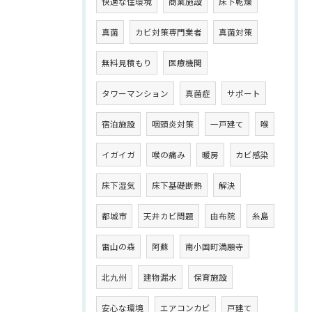
快適な住環境
商業施設
床下乾燥
真菌
カビ対策専門業者
真菌対策
無料見積もり
医療機関
タワーマンション
真菌症
サポート
宿泊施設
咽頭炎対策
一戸建て
喉
イガイガ
喉の痛み
暖房
カビ感染
床下湿気
床下基礎断熱
解決
都城市
天井カビ問題
由布院
糸島
雷山の森
阿蘇
南小国町満願寺
北九州
建物漏水
保育施設
安心な環境
エアコンカビ
戸建て