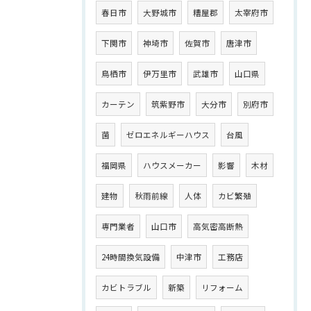
春日市
大野城市
糟屋郡
太宰府市
下関市
神埼市
佐賀市
唐津市
鳥栖市
伊万里市
武雄市
山口県
カーテン
筑紫野市
大分市
別府市
菌
ゼロエネルギーハウス
台風
福岡県
ハウスメーカー
影響
木材
建物
秋雨前線
人体
カビ繁殖
専門業者
山口市
高気密高断熱
24時間換気設備
中津市
工務店
カビトラブル
新築
リフォーム