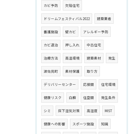
カビ予防
欠陥住宅
ドリームフェスティバル2022
建築業者
養護施設
壁カビ
アレルギー予防
カビ退治
押し入れ
中古住宅
治療方法
高温環境
建築素材
発生
波佐見町
素材保護
取り方
デリバリーセンター
応接間
住宅環境
健康リスク
白癬
住空間
発生条件
シミ
床下湿気対策
高湿度
MIST
健康への影響
スポーツ施設
知識