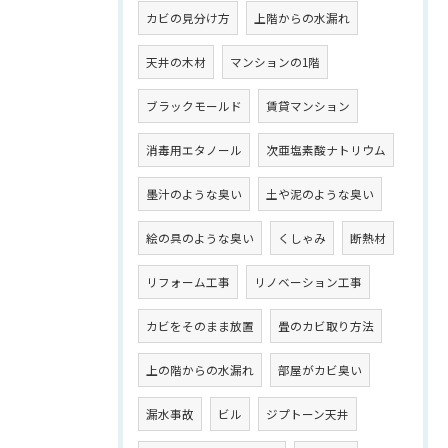
カビの見分け方
上階からの水漏れ
天井の木材
マンションの1階
ブラックモールド
賃貸マンション
消毒用エタノール
次亜塩素酸ナトリウム
墨汁のような臭い
土や泥のような臭い
絵の具のような臭い
くしゃみ
断熱材
リフォーム工事
リノベーション工事
カビをそのまま放置
畳のカビ取り方法
上の階からの水漏れ
部屋がカビ臭い
漏水事故
ビル
ジプトーン天井