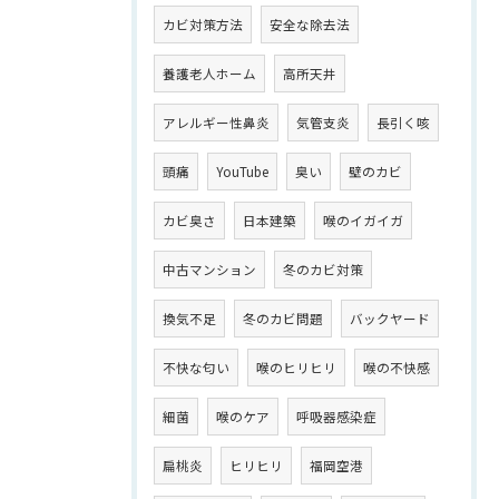
カビ対策方法
安全な除去法
養護老人ホーム
高所天井
アレルギー性鼻炎
気管支炎
長引く咳
頭痛
YouTube
臭い
壁のカビ
カビ臭さ
日本建築
喉のイガイガ
中古マンション
冬のカビ対策
換気不足
冬のカビ問題
バックヤード
不快な匂い
喉のヒリヒリ
喉の不快感
細菌
喉のケア
呼吸器感染症
扁桃炎
ヒリヒリ
福岡空港