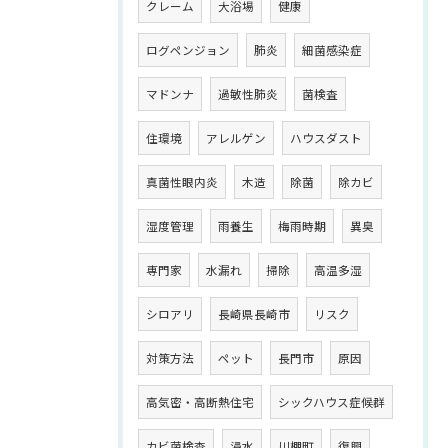
クレーム
大浴場
健康
ログペンジョン
肺炎
細菌感染症
マドンナ
過敏性肺炎
菌検査
住環境
アレルゲン
ハウスダスト
真菌性眼内炎
木造
除菌
除カビ
湿度管理
雨養生
梅雨時期
異臭
専門家
水漏れ
掃除
高温多湿
シロアリ
長崎県長崎市
リスク
対策方法
ペット
長門市
原因
高気密・高断熱住宅
シックハウス症候群
カビ菌検査
浸水
川棚町
復興