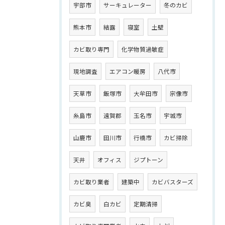
宇部市
サーキュレーター
冬のカビ
熊本市
結露
寝室
土壁
カビ取り専門
化学物質過敏症
現地調査
エアコン暖房
八代市
天草市
飯塚市
大牟田市
宗像市
糸島市
遠賀郡
玉名市
宇城市
山鹿市
田川市
行橋市
カビ掃除
天井
オフィス
ジプトーン
カビ取り業者
建築中
カビバスターズ
カビ臭
白カビ
定期清掃