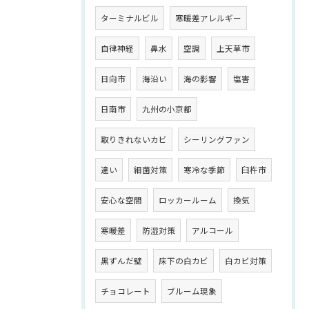
ターミナルビル
寒暖差アレルギー
自律神経
鼻水
空調
上天草市
日向市
海沿い
海の影響
塩害
日南市
九州の小京都
取りきれないカビ
シーリングファン
違い
細菌対策
寒冷な季節
臼杵市
安心な空間
ロッカールーム
換気
寒暖差
防湿対策
アルコール
黒ずんだ壁
床下の白カビ
白カビ対策
チョコレート
ブルーム現象