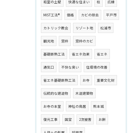
和室の土壁
快適な住まい
柱
広縁
MIST工法®
価格
カビの除去
平戸市
カトリック教会
リゾート地
松浦市
観光地
窓枠
窓枠のカビ
基礎断熱工法
省エネ効果
省エネ
通気口
不快な臭い
住環境の改善
省エネ基礎断熱工法
お寺
重要文化財
伝統的な建造物
木造建築物
お寺の本堂
神社の鳥居
熊本城
復元工事
国宝
2次被害
お餅
人体への影響
延岡市