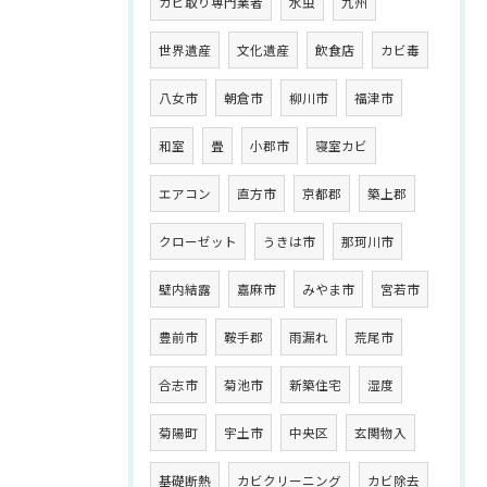
カビ取り専門業者
水虫
九州
世界遺産
文化遺産
飲食店
カビ毒
八女市
朝倉市
柳川市
福津市
和室
畳
小郡市
寝室カビ
エアコン
直方市
京都郡
築上郡
クローゼット
うきは市
那珂川市
壁内結露
嘉麻市
みやま市
宮若市
豊前市
鞍手郡
雨漏れ
荒尾市
合志市
菊池市
新築住宅
湿度
菊陽町
宇土市
中央区
玄関物入
基礎断熱
カビクリーニング
カビ除去