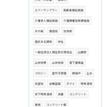
エアーサンプラー
高齢者福祉施設
介護老人福祉施設
介護療養型医療施設
木の板
商店街
玖珠郡
歴史ある建物
寺社
一般社団法人微生物対策協会
山間部
山林地帯
山林地域
落下菌検査
コロニー
空中浮遊菌
建設中
土台
気密性
全館空調
ダクト
特殊清掃
床下特殊清掃
消毒
コンクリート
再発
コンクリート壁