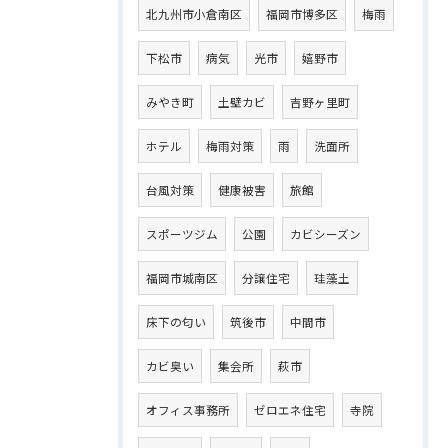
北九州市小倉南区
福岡市博多区
梅雨
下松市
病気
光市
嬉野市
みやき町
土壁カビ
吉野ヶ里町
ホテル
梅雨対策
雨
洗面所
台風対策
健康被害
旅館
スポーツジム
公園
カビシーズン
福岡市城南区
分譲住宅
珪藻土
床下の匂い
筑後市
中間市
カビ臭い
集会所
萩市
オフィス事務所
ゼロエネ住宅
寺院