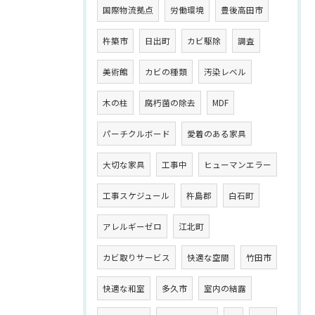
国際物流拠点
労働環境
豊後高田市
杵築市
日出町
カビ駆除
調査
美術館
カビの種類
汚染レベル
木の柱
腐朽菌の除去
MDF
パーチクルボード
愛着のある家具
大切な家具
工事中
ヒューマンエラー
工事スケジュール
杵島郡
白石町
アレルギーゼロ
江北町
カビ取りサービス
快適な空間
竹田市
快適な和室
多久市
室内の結露