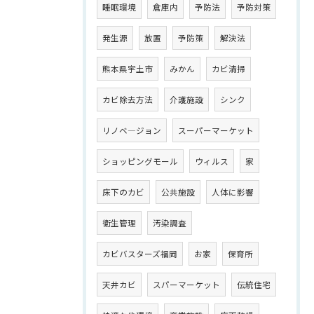
睡眠環境
倉庫内
予防法
予防対策
発生源
放置
予防策
解決法
熊本県宇土市
みかん
カビ清掃
カビ除去方法
介護施設
シンク
リノベ―ジョン
スーパーマーケット
ショッピングモール
ウィルス
家
床下のカビ
公共施設
人体に影響
衛生管理
汚染調査
カビバスターズ福岡
お家
保育所
天井カビ
スパーマーケット
伝統住宅