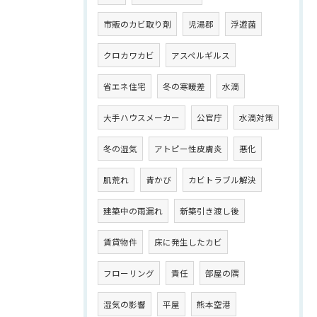
市販のカビ取り剤
児湯郡
浮遊菌
クロカワカビ
アスペルギルス
省エネ住宅
冬の寒暖差
水滴
大手ハウスメーカー
公官庁
水滴対策
冬の湿気
アトピー性皮膚炎
悪化
肌荒れ
青かび
カビトラブル解決
建築中の雨漏れ
新築引き渡し後
賃貸物件
床に発生したカビ
フローリング
責任
部屋の隅
湿気の影響
平屋
熊本空港