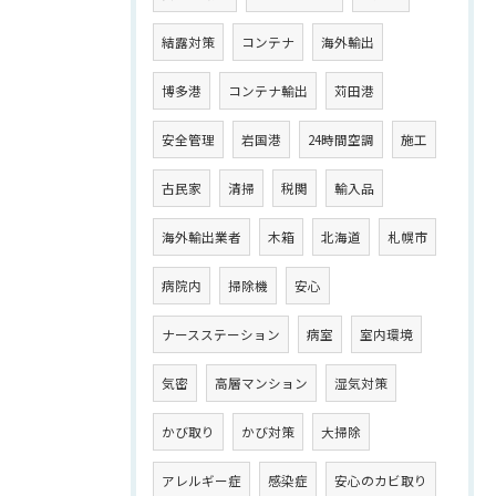
結露対策
コンテナ
海外輸出
博多港
コンテナ輸出
苅田港
安全管理
岩国港
24時間空調
施工
古民家
清掃
税関
輸入品
海外輸出業者
木箱
北海道
札幌市
病院内
掃除機
安心
ナースステーション
病室
室内環境
気密
高層マンション
湿気対策
かび取り
かび対策
大掃除
アレルギー症
感染症
安心のカビ取り