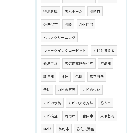
物流倉庫
老人ホーム
長崎市
佐世保市
長崎
ZEH住宅
ハウスクリーニング
ウォークインクローゼット
カビ対策業者
食品工場
高気密高断熱住宅
宮崎市
諫早市
神社
仏閣
床下断熱
予防
カビの原因
カビの匂い
カビの予防
カビの掃除方法
防カビ
カビ検査
周南市
岩国市
米軍基地
Mold
防府市
防府天満宮