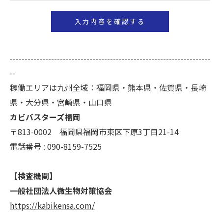
いて＞
当社では、お客様の個人情報の開示･訂正･削除・利
用停止の手続を定めさせて頂いております。
ご本人である事を確認のうえ、対応させて頂きま
--------------------------------------------------------------------
す。
--
個人情報の開示･訂正･削除・利用停止の具体的手続
稼働エリアは九州全域：福岡県・熊本県・佐賀県・長崎
きにつきましては、お電話でお問合せ下さい。
県・大分県・宮崎県・山口県
カビバスターズ福岡
〒813-0002 福岡県福岡市東区下原3丁目21-14
電話番号 : 090-8159-7525
【検査機関】
一般社団法人微生物対策協会
https://kabikensa.com/