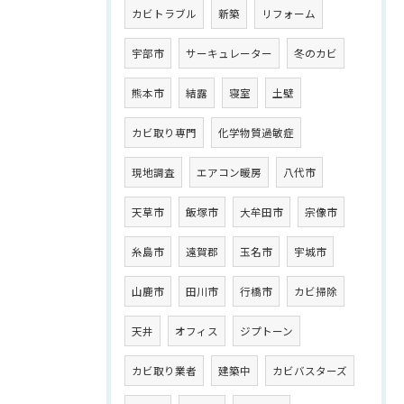
カビトラブル
新築
リフォーム
宇部市
サーキュレーター
冬のカビ
熊本市
結露
寝室
土壁
カビ取り専門
化学物質過敏症
現地調査
エアコン暖房
八代市
天草市
飯塚市
大牟田市
宗像市
糸島市
遠賀郡
玉名市
宇城市
山鹿市
田川市
行橋市
カビ掃除
天井
オフィス
ジプトーン
カビ取り業者
建築中
カビバスターズ