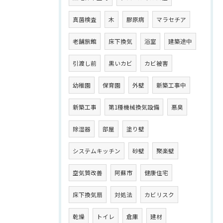
真菌検査
木
膠原病
マラセチア
老舗旅館
床下換気
浴室
建築途中
引渡し前
黒いカビ
カビ被害
幼稚園
保育園
外壁
新築工事中
新築工事
第1種機械換気設備
悪臭
除湿器
部屋
塗り壁
システムキッチン
砂壁
聚楽壁
空気質改善
阿蘇市
健康住宅
床下換気扇
対処法
カビリスク
乾燥
トイレ
倉庫
建材