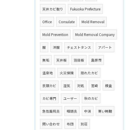
天井カビ取り
Fukuoka Prefecture
Office
Consulate
Mold Removal
Mold Prevention
Mold Removal Company
服
洋服
チェストタンス
アパート
無垢
天井板
羽目板
島原市
温泉地
火災保険
隠れたカビ
衣類カビ
湿気
対処
宮崎
検査
カビ専門
ユーザー
秋のカビ
急性扁桃炎
咽頭炎
中洲
寒い時期
問い合わせ
布団
別荘