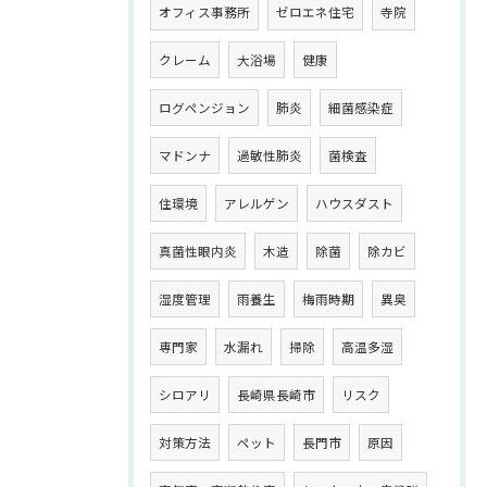
オフィス事務所
ゼロエネ住宅
寺院
クレーム
大浴場
健康
ログペンジョン
肺炎
細菌感染症
マドンナ
過敏性肺炎
菌検査
住環境
アレルゲン
ハウスダスト
真菌性眼内炎
木造
除菌
除カビ
湿度管理
雨養生
梅雨時期
異臭
専門家
水漏れ
掃除
高温多湿
シロアリ
長崎県長崎市
リスク
対策方法
ペット
長門市
原因