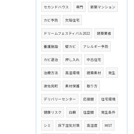
セカンドハウス
専門
新築マンション
カビ予防
欠陥住宅
ドリームフェスティバル2022
建築業者
養護施設
壁カビ
アレルギー予防
カビ退治
押し入れ
中古住宅
治療方法
高温環境
建築素材
発生
波佐見町
素材保護
取り方
デリバリーセンター
応接間
住宅環境
健康リスク
白癬
住空間
発生条件
シミ
床下湿気対策
高湿度
MIST