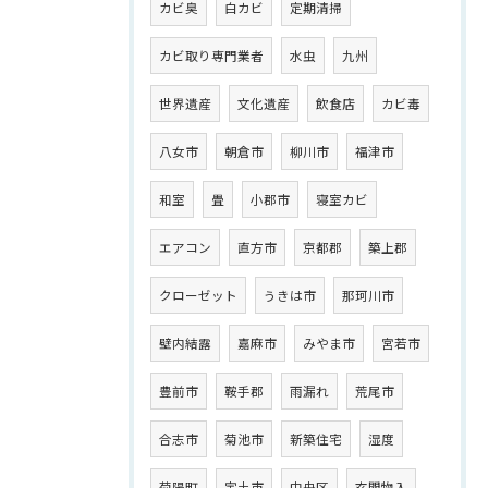
カビ臭
白カビ
定期清掃
カビ取り専門業者
水虫
九州
世界遺産
文化遺産
飲食店
カビ毒
八女市
朝倉市
柳川市
福津市
和室
畳
小郡市
寝室カビ
エアコン
直方市
京都郡
築上郡
クローゼット
うきは市
那珂川市
壁内結露
嘉麻市
みやま市
宮若市
豊前市
鞍手郡
雨漏れ
荒尾市
合志市
菊池市
新築住宅
湿度
菊陽町
宇土市
中央区
玄関物入