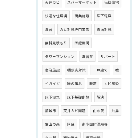
天井カビ
スパーマーケット
伝統住宅
快適な住環境
商業施設
床下乾燥
真菌
カビ対策専門業者
真菌対策
無料見積もり
医療機関
タワーマンション
真菌症
サポート
宿泊施設
咽頭炎対策
一戸建て
喉
イガイガ
喉の痛み
暖房
カビ感染
床下湿気
床下基礎断熱
解決
都城市
天井カビ問題
由布院
糸島
雷山の森
阿蘇
南小国町満願寺
北九州
建物漏水
保育施設