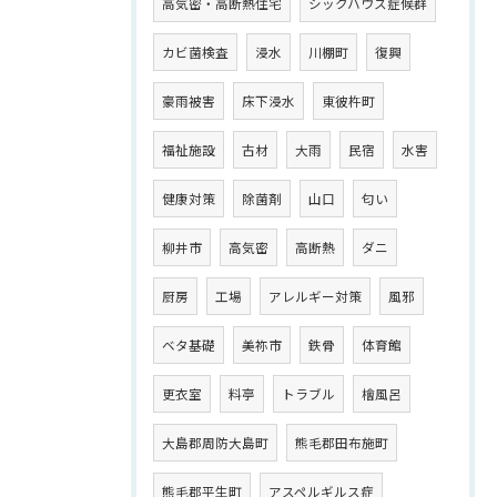
高気密・高断熱住宅
シックハウス症候群
カビ菌検査
浸水
川棚町
復興
豪雨被害
床下浸水
東彼杵町
福祉施設
古材
大雨
民宿
水害
健康対策
除菌剤
山口
匂い
柳井市
高気密
高断熱
ダニ
厨房
工場
アレルギー対策
風邪
ベタ基礎
美祢市
鉄骨
体育館
更衣室
料亭
トラブル
檜風呂
大島郡周防大島町
熊毛郡田布施町
熊毛郡平生町
アスペルギルス症