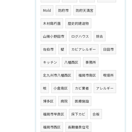
Mold
防府市
防府天満宮
木材腐朽菌
歴史的建造物
山陽小野田市
ログハウス
除去
佐伯市
壁
カビアレルギー
日田市
キッチン
八幡西区
事務所
北九州市八幡西区
福岡市南区
喫煙所
咳
小倉南区
カビ業者
アレルギー
博多区
病院
医療施設
福岡市早良区
床下カビ
合板
福岡市西区
長期優良住宅