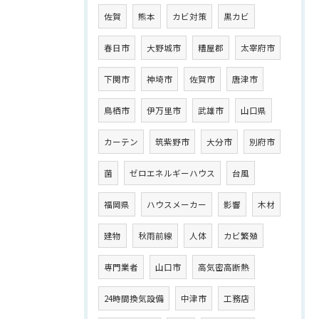
佐賀
熊本
カビ対策
黒カビ
春日市
大野城市
糟屋郡
太宰府市
下関市
神埼市
佐賀市
唐津市
鳥栖市
伊万里市
武雄市
山口県
カーテン
筑紫野市
大分市
別府市
菌
ゼロエネルギーハウス
台風
福岡県
ハウスメーカー
影響
木材
建物
秋雨前線
人体
カビ繁殖
専門業者
山口市
高気密高断熱
24時間換気設備
中津市
工務店