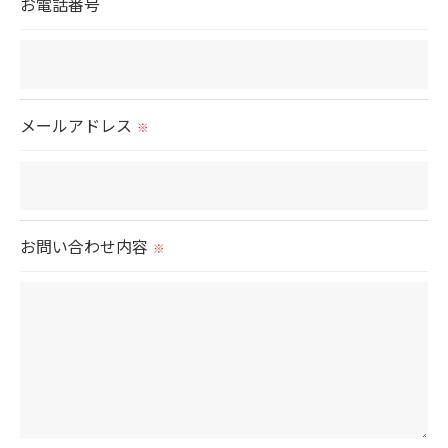
お電話番号
当社では、利用目的の達成に必要な範囲において、
個人情報を外部に委託する場合があります。
これらの委託先に対しては個人情報保護契約等の措
置をとり、適切な監督を行います。
メールアドレス
※
＜個人情報の安全管理＞
当社では、個人情報の漏洩等がなされないよう、適
切に安全管理対策を実施します。
お問い合わせ内容
※
＜個人情報を与えなかった場合に生じる結果＞
必要な情報を頂けない場合は、それに対応した当社
のサービスをご提供できない場合がございますので
予めご了承ください。
＜個人情報の開示･訂正・削除･利用停止の手続につ