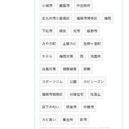
小城市
鹿島市
中古物件
北九州市小倉南区
福岡市博多区
梅雨
下松市
病気
光市
嬉野市
みやき町
土壁カビ
吉野ヶ里町
ホテル
梅雨対策
雨
洗面所
台風対策
健康被害
旅館
スポーツジム
公園
カビシーズン
福岡市城南区
分譲住宅
珪藻土
床下の匂い
筑後市
中間市
カビ臭い
集会所
萩市