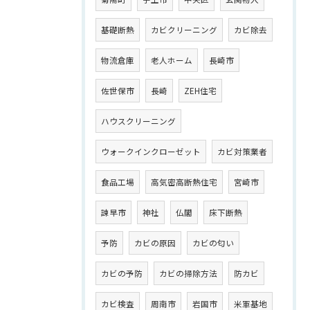
基礎断熱
カビクリーニング
カビ除去
物流倉庫
老人ホーム
長崎市
佐世保市
長崎
ZEH住宅
ハウスクリーニング
ウォークインクローゼット
カビ対策業者
食品工場
高気密高断熱住宅
宮崎市
諫早市
神社
仏閣
床下断熱
予防
カビの原因
カビの匂い
カビの予防
カビの掃除方法
防カビ
カビ検査
周南市
岩国市
米軍基地