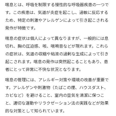
非アトピー型喘息への対策
喘息とは、呼吸を制限する慢性的な呼吸器疾患の一つで
喘息対策に役立つ食事と栄養素
す。この疾患は、気道が炎症を起こし、過敏に反応する
適切な運動とリラックス法の重要性
ため、特定の刺激やアレルゲンによって引き起こされる
発作が特徴です。
医師の指導と定期的なフォローアップの重要性
喘息の症状は個人によって異なりますが、一般的には息
切れ、胸の圧迫感、咳、喘鳴音などが現れます。これら
の症状は、気道の収縮や粘液の過剰な生成によって引き
起こされます。喘息の発作は突然起こることもあり、患
者にとって非常に不快な状況となります。
喘息の管理には、アレルギー対策や環境の改善が重要で
す。アレルゲンや刺激物（たばこの煙、ハウスダスト、
カビなど）を避けること、室内の空気を清潔に保つこ
と、適切な運動やリラクゼーション法の実践などが効果
的な対策として知られています。