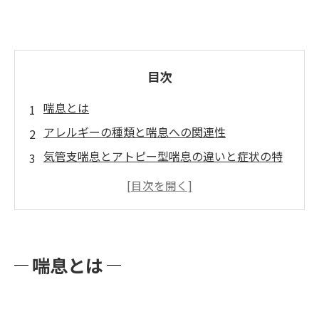
目次
喘息とは
アレルギーの種類と喘息への関連性
気管支喘息とアトピー型喘息の違いと症状の特
徴
喘息対策のポイント
アレルギー対策の基本
家庭環境の改善とハウスダスト対策
喘息とは
カビやたばこの煙からの身を守る方法
空気清浄機の活用法